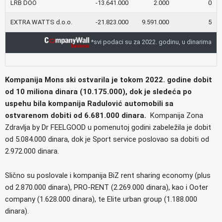
LRB DOO
-13.641.000
2.000
0
EXTRA WATTS d.o.o.
-21.823.000
9.591.000
5
*svi podaci su za 2022. godinu, u dinarima
Kompanija Mons ski ostvarila je tokom 2022. godine dobit
od 10 miliona dinara (10.175.000), dok je sledeća po
uspehu bila kompanija Radulović automobili sa
ostvarenom dobiti od 6.681.000 dinara.
Kompanija Zona
Zdravlja by Dr FEELGOOD u pomenutoj godini zabeležila je dobit
od 5.084.000 dinara, dok je Sport service poslovao sa dobiti od
2.972.000 dinara.
Slično su poslovale i kompanija BiZ rent sharing economy (plus
od 2.870.000 dinara), PRO-RENT (2.269.000 dinara), kao i Ooter
company (1.628.000 dinara), te Elite urban group (1.188.000
dinara).