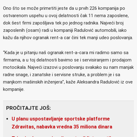
Ono što se može primetiti jeste da u prvih 226 kompanija po
ostvarenom uspehu u ovoj delatnosti čak 11 nema zaposlene,
dok šest firmi zapošljava tek po jednog radnika. Najveći broj
zaposlenih (osam) radi u kompaniji Radulović automobili, iako
kažu da njihov ogranak rent-a car čini tek manji udeo poslovanja.
“Kada je u pitanju naš ogranak rent-a-cara mi radimo samo sa
firmama, a u toj delatnosti bavimo se i servisiranjem i prodajom
motocikala. Najveći izazovi u poslovanju svakako su nam manjak
radne snage, i zanatske i servisne struke, a problem je i sa
manjkom mašinskih inženjera”, kaže Aleksandra Radulović iz ove
kompanije.
PROČITAJTE JOŠ:
U planu uspostavljanje sportske platforme
Zdravitas, nabavka vredna 35 miliona dinara