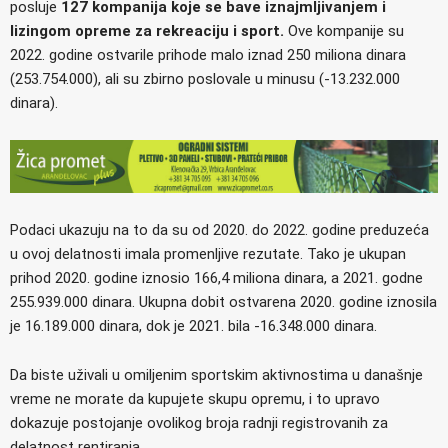
posluje
127 kompanija koje se bave iznajmljivanjem i
lizingom opreme za rekreaciju i sport.
Ove kompanije su
2022. godine ostvarile prihode malo iznad 250 miliona dinara
(253.754.000), ali su zbirno poslovale u minusu (-13.232.000
dinara).
Podaci ukazuju na to da su od 2020. do 2022. godine preduzeća
u ovoj delatnosti imala promenljive rezutate. Tako je ukupan
prihod 2020. godine iznosio 166,4 miliona dinara, a 2021. godne
255.939.000 dinara. Ukupna dobit ostvarena 2020. godine iznosila
je 16.189.000 dinara, dok je 2021. bila -16.348.000 dinara.
Da biste uživali u omiljenim sportskim aktivnostima u današnje
vreme ne morate da kupujete skupu opremu, i to upravo
dokazuje postojanje ovolikog broja radnji registrovanih za
delatnost rentiranja.