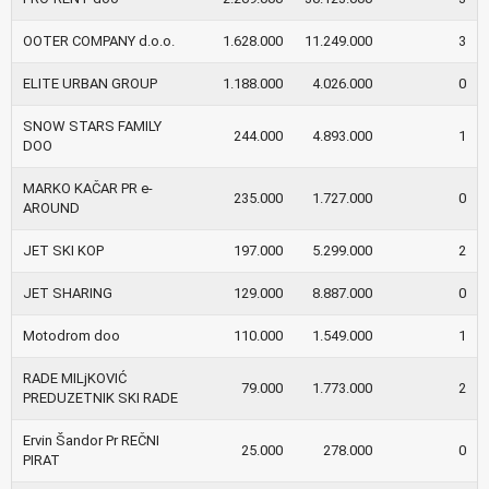
OOTER COMPANY d.o.o.
1.628.000
11.249.000
3
ELITE URBAN GROUP
1.188.000
4.026.000
0
SNOW STARS FAMILY
244.000
4.893.000
1
DOO
MARKO KAČAR PR e-
235.000
1.727.000
0
AROUND
JET SKI KOP
197.000
5.299.000
2
JET SHARING
129.000
8.887.000
0
Motodrom doo
110.000
1.549.000
1
RADE MILjKOVIĆ
79.000
1.773.000
2
PREDUZETNIK SKI RADE
Ervin Šandor Pr REČNI
25.000
278.000
0
PIRAT