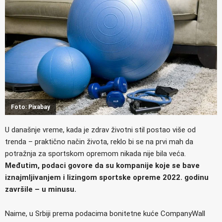
Foto: Pixabay
U današnje vreme, kada je zdrav životni stil postao više od
trenda – praktično način života, reklo bi se na prvi mah da
potražnja za sportskom opremom nikada nije bila veća.
Međutim, podaci govore da su kompanije koje se bave
iznajmljivanjem i lizingom sportske opreme 2022. godinu
završile – u minusu.
Naime, u Srbiji prema podacima bonitetne kuće CompanyWall