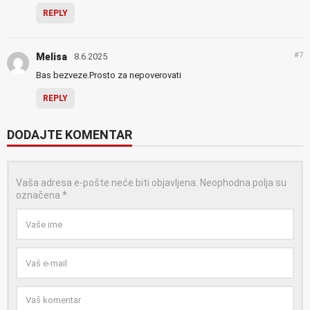
REPLY
#7
Melisa
8.6.2025
Bas bezveze.Prosto za nepoverovati
REPLY
DODAJTE KOMENTAR
Vaša adresa e-pošte neće biti objavljena.
Neophodna polja su
označena
*