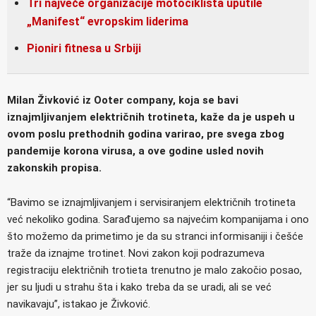
Tri najveće organizacije motociklista uputile
„Manifest“ evropskim liderima
Pioniri fitnesa u Srbiji
Milan Živković iz Ooter company, koja se bavi
iznajmljivanjem električnih trotineta, kaže da je uspeh u
ovom poslu prethodnih godina varirao, pre svega zbog
pandemije korona virusa, a ove godine usled novih
zakonskih propisa.
“Bavimo se iznajmljivanjem i servisiranjem električnih trotineta
već nekoliko godina. Sarađujemo sa najvećim kompanijama i ono
što možemo da primetimo je da su stranci informisaniji i češće
traže da iznajme trotinet. Novi zakon koji podrazumeva
registraciju električnih trotieta trenutno je malo zakočio posao,
jer su ljudi u strahu šta i kako treba da se uradi, ali se već
navikavaju”, istakao je Živković.