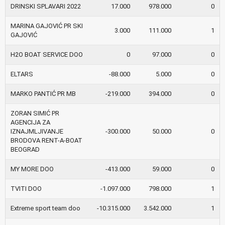
DRINSKI SPLAVARI 2022
17.000
978.000
0
MARINA GAJOVIĆ PR SKI
3.000
111.000
1
GAJOVIĆ
H2O BOAT SERVICE DOO
0
97.000
0
ELTARS
-88.000
5.000
0
MARKO PANTIĆ PR MB
-219.000
394.000
0
ZORAN SIMIĆ PR
AGENCIJA ZA
IZNAJMLJIVANJE
-300.000
50.000
0
BRODOVA RENT-A-BOAT
BEOGRAD
MY MORE DOO
-413.000
59.000
0
TVITI DOO
-1.097.000
798.000
1
Extreme sport team doo
-10.315.000
3.542.000
1