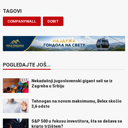
TAGOVI
COMPANYWALL
DOBIT
POGLEDAJTE JOŠ...
Nekadašnji jugoslovenski gigant seli se iz
Zagreba u Srbiju
Tehnogas na novom maksimumu, Belex skočio
3,6 odsto
S&P 500 u fokusu investitora, šta se dešava sa
kripto tržištem?