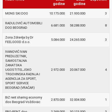
godine
godine
MONS SKI DOO
10.175.000
21.930.000
3
RADULOVIĆ AUTOMOBILI
6.681.000
58.288.000
8
DOO BEOGRAD
Zona Zdravlja by Dr
5.084.000
24.265.000
3
FEELGOOD d.o.o.
IVANOVIĆ IVAN
PREDUZETNIK,
SAMOSTALNA
ZANATSKA
UGOSTITELJSKO
2.972.000
20.067.000
4
TRGOVINSKA RADNJA I
AGENCIJA ZA SPORT,
SPORT SERVICE
BEOGRAD (VRAČAR)
BiZ rent sharing economy
2.870.000
32.004.000
1
doo Beograd-Voždovac
PRO-RENT doo
2.269.000
30.123.000
3