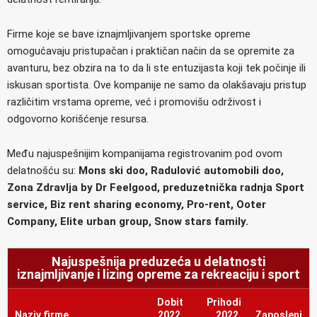
Firme koje se bave iznajmljivanjem sportske opreme
omogućavaju pristupačan i praktičan način da se opremite za
avanturu, bez obzira na to da li ste entuzijasta koji tek počinje ili
iskusan sportista. Ove kompanije ne samo da olakšavaju pristup
različitim vrstama opreme, već i promovišu održivost i
odgovorno korišćenje resursa.
Među najuspešnijim kompanijama registrovanim pod ovom
delatnošću su:
Mons ski doo, Radulović automobili doo,
Zona Zdravlja by Dr Feelgood, preduzetnička radnja Sport
service, Biz rent sharing economy, Pro-rent, Ooter
Company, Elite urban group, Snow stars family.
Najuspešnija preduzeća u delatnosti
iznajmljivanje i lizing opreme za rekreaciju i sport
Dobit
Prihodi
Naziv firme
2022.
2022.
Zaposleni