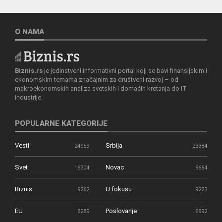
O NAMA
Biznis.rs
je jedinstveni informativni portal koji se bavi finansijskim i
ekonomskim temama značajnim za društveni razvoj – od
makroekonomskih analiza svetskih i domaćih kretanja do IT
industrije.
POPULARNE KATEGORIJE
Vesti
Srbija
24959
23384
Svet
Novac
16304
9664
Biznis
U fokusu
9262
9223
EU
Poslovanje
8289
6992