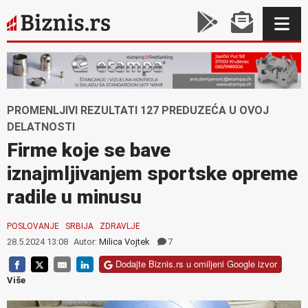
PROMENLJIVI REZULTATI 127 PREDUZEĆA U OVOJ
DELATNOSTI
Firme koje se bave
iznajmljivanjem sportske opreme
radile u minusu
POSLOVANJE
SRBIJA
ZDRAVLJE
28.5.2024 13:08
Autor:
Milica Vojtek
7
Dodajte Biznis.rs u omiljeni Google izvor
Više