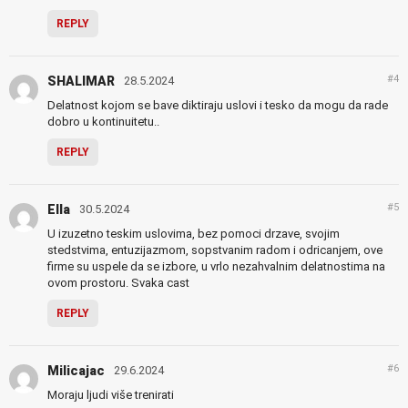
REPLY
#4
SHALIMAR
28.5.2024
Delatnost kojom se bave diktiraju uslovi i tesko da mogu da rade
dobro u kontinuitetu..
REPLY
#5
Ella
30.5.2024
U izuzetno teskim uslovima, bez pomoci drzave, svojim
stedstvima, entuzijazmom, sopstvanim radom i odricanjem, ove
firme su uspele da se izbore, u vrlo nezahvalnim delatnostima na
ovom prostoru. Svaka cast
REPLY
#6
Milicajac
29.6.2024
Moraju ljudi više trenirati