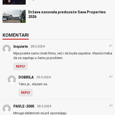
Država osnovala preduzeće Sava Properties
2026
KOMENTARI
#1
Inquiete
28.5.2024
Nije poenta samo imati firmu, već i da bude uspešna. Vlasnici treba
da se zapitaju u čemu je problem.
REPLY
#2
DOBRILA
29.5.2024
Tako je , slazem se..
REPLY
#3
PAVLE-2005
28.5.2024
Mnoge delatnosti se još oporavljaju