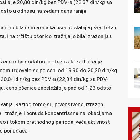
sila je 20,80 din/kg bez PDV-a (22,87 din/kg sa
odsto u odnosu na sedam dana ranije.
antno bila usmerena ka pšenici slabijeg kvaliteta i
 i na tržištu pšenice, tražnja je bila izraženija u
ažene robe dodatno je otežavala zaključenje
nom trgovalo se po ceni od 19,90 do 20,20 din/kg
e 20,04 din/kg bez PDV-a (22,04 din/kg sa PDV-
, cena pšenice zabeležila je pad od 1,23 odsto.
ovanja. Razlog tome su, prvenstveno, izražen
i tražnje, i ponuda koncentrisana na lokacijama
 Kao i tokom prethodnog perioda, veća aktivnost
od ponuđača.