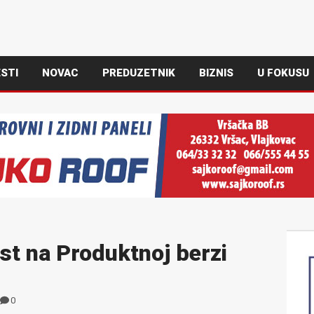
STI
NOVAC
PREDUZETNIK
BIZNIS
U FOKUSU
st na Produktnoj berzi
0