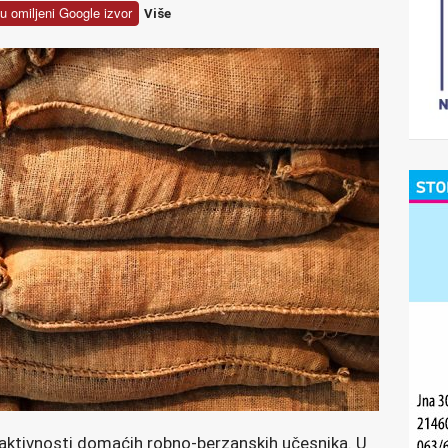
u omiljeni Google izvor
Više
 aktivnosti domaćih robno-berzanskih učesnika. U