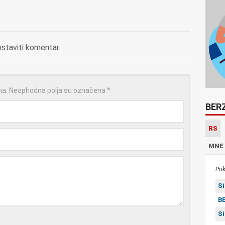
ostaviti komentar.
na.
Neophodna polja su označena
*
BER
RS
MNE
Pri
S
BE
S