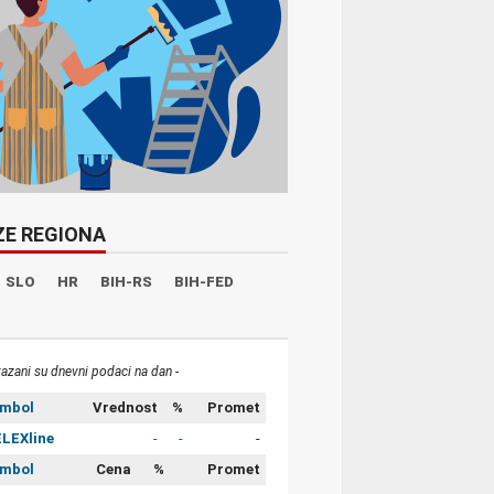
ZE REGIONA
SLO
HR
BIH-RS
BIH-FED
kazani su dnevni podaci na dan -
imbol
Vrednost
%
Promet
LEXline
-
-
-
imbol
Cena
%
Promet