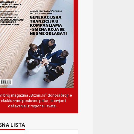
i broj magazina „Biznis.rs” donosi brojne
ekskluzivne poslovne priče, intervjue i
dešavanja iz regiona i sveta…
SNA LISTA