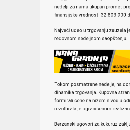
nedelji za nama ukupan promet pre
finansijske vrednosti 32.803.900 d
Najveći udeo u trgovanju zauzela 
redovnom nedeljnom saopštenju.
Tokom posmatrane nedelje, na do
dinamika trgovanja. Kupovna strana 
formirali cene na nižem nivou u od
rezultirala je ograničenom realizac
Berzanski ugovori za kukuruz zakl