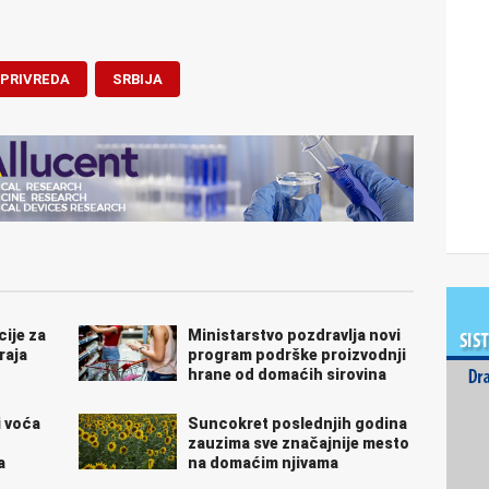
PRIVREDA
SRBIJA
ije za
Ministarstvo pozdravlja novi
raja
program podrške proizvodnji
hrane od domaćih sirovina
i voća
Suncokret poslednjih godina
zauzima sve značajnije mesto
a
na domaćim njivama