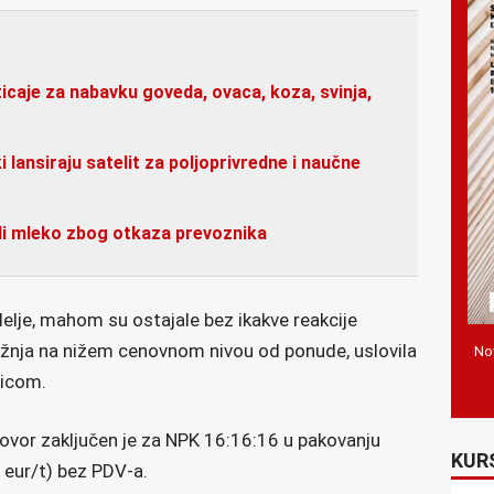
icaje za nabavku goveda, ovaca, koza, svinja,
ki lansiraju satelit za poljoprivredne i naučne
ali mleko zbog otkaza prevoznika
je, mahom su ostajale bez ikakve reakcije
ažnja na nižem cenovnom nivou od ponude, uslovila
Nov
ricom.
ovor zaključen je za NPK 16:16:16 u pakovanju
KUR
 eur/t) bez PDV-a.