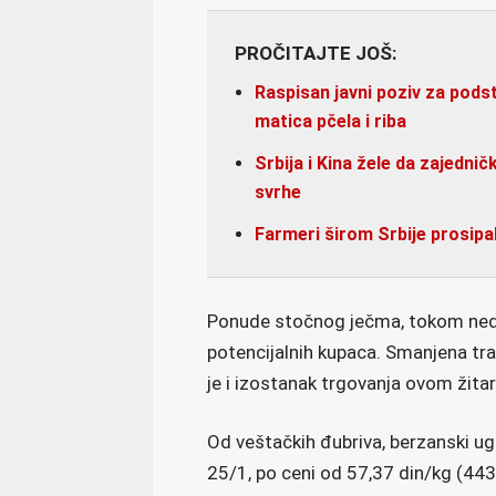
PROČITAJTE JOŠ:
Raspisan javni poziv za podst
matica pčela i riba
Srbija i Kina žele da zajednič
svrhe
Farmeri širom Srbije prosip
Ponude stočnog ječma, tokom nedel
potencijalnih kupaca. Smanjena tr
je i izostanak trgovanja ovom žita
Od veštačkih đubriva, berzanski ug
25/1, po ceni od 57,37 din/kg (443