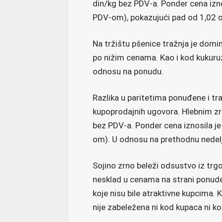
din/kg bez PDV-a. Ponder cena izno
PDV-om), pokazujući pad od 1,02 
Na tržištu pšenice tražnja je domin
po nižim cenama. Kao i kod kukuruza,
odnosu na ponudu.
Razlika u paritetima ponuđene i tr
kupoprodajnih ugovora. Hlebnim zr
bez PDV-a. Ponder cena iznosila j
om). U odnosu na prethodnu nedelju
Sojino zrno beleži odsustvo iz trg
nesklad u cenama na strani ponude 
koje nisu bile atraktivne kupcima.
nije zabeležena ni kod kupaca ni k