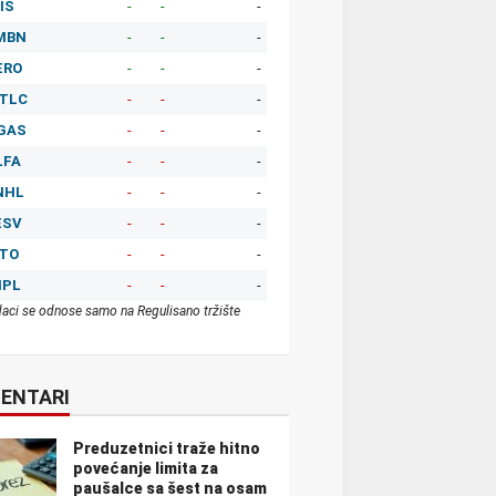
IS
-
-
-
MBN
-
-
-
ERO
-
-
-
TLC
-
-
-
GAS
-
-
-
LFA
-
-
-
NHL
-
-
-
ESV
-
-
-
ITO
-
-
-
MPL
-
-
-
aci se odnose samo na Regulisano tržište
ENTARI
Preduzetnici traže hitno
povećanje limita za
paušalce sa šest na osam