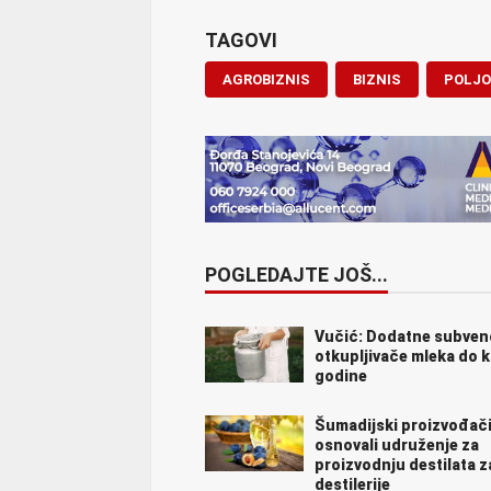
TAGOVI
AGROBIZNIS
BIZNIS
POLJO
POGLEDAJTE JOŠ...
Vučić: Dodatne subvenc
otkupljivače mleka do k
godine
Šumadijski proizvođač
osnovali udruženje za
proizvodnju destilata z
destilerije