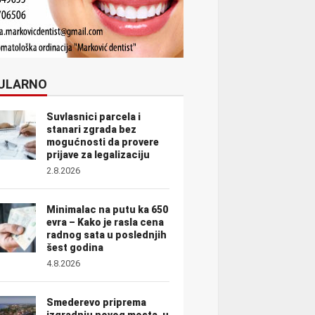
ULARNO
Suvlasnici parcela i
stanari zgrada bez
mogućnosti da provere
prijave za legalizaciju
2.8.2026
Minimalac na putu ka 650
evra – Kako je rasla cena
radnog sata u poslednjih
šest godina
4.8.2026
Smederevo priprema
izgradnju novog mosta, u