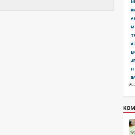
NI
K
A
M
T
A
E
J
F
I
Pod
KOM