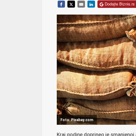
Dodajte Biznis.rs 
Foto: Pixabay.com
Kraj godine doprineo je smanjenoj