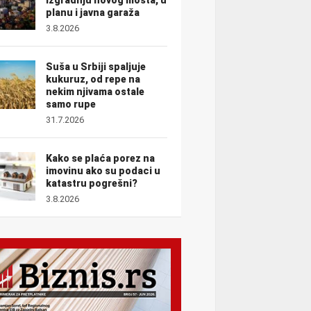
planu i javna garaža
3.8.2026
Suša u Srbiji spaljuje
kukuruz, od repe na
nekim njivama ostale
samo rupe
31.7.2026
Kako se plaća porez na
imovinu ako su podaci u
katastru pogrešni?
3.8.2026