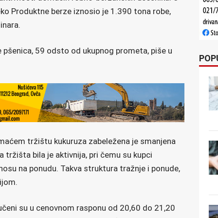
ko Produktne berze iznosio je 1.390 tona robe,
inara.
je pšenica, 59 odsto od ukupnog prometa, piše u
POP
maćem tržištu kukuruza zabeležena je smanjena
tržišta bila je aktivnija, pri čemu su kupci
nosu na ponudu. Takva struktura tražnje i ponude,
ijom.
jučeni su u cenovnom rasponu od 20,60 do 21,20