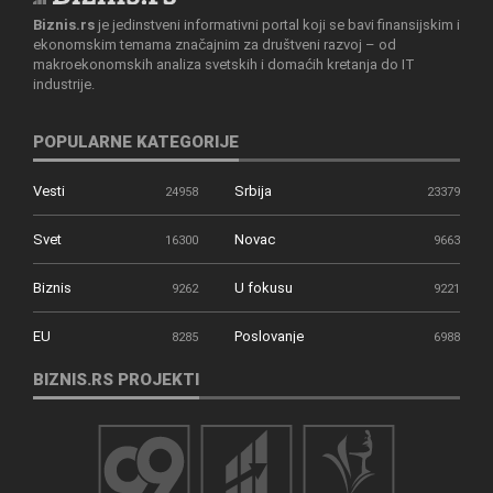
Biznis.rs
je jedinstveni informativni portal koji se bavi finansijskim i
ekonomskim temama značajnim za društveni razvoj – od
makroekonomskih analiza svetskih i domaćih kretanja do IT
industrije.
POPULARNE KATEGORIJE
Vesti
Srbija
24958
23379
Svet
Novac
16300
9663
Biznis
U fokusu
9262
9221
EU
Poslovanje
8285
6988
BIZNIS.RS PROJEKTI