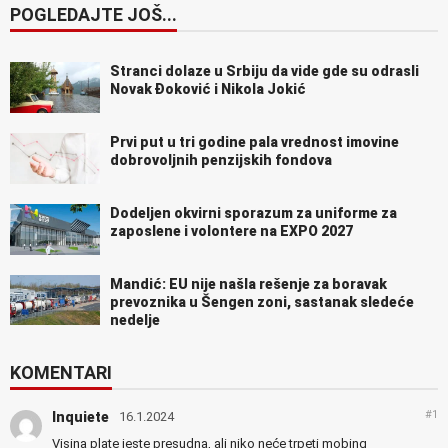
POGLEDAJTE JOŠ...
Stranci dolaze u Srbiju da vide gde su odrasli
Novak Đoković i Nikola Jokić
Prvi put u tri godine pala vrednost imovine
dobrovoljnih penzijskih fondova
Dodeljen okvirni sporazum za uniforme za
zaposlene i volontere na EXPO 2027
Mandić: EU nije našla rešenje za boravak
prevoznika u Šengen zoni, sastanak sledeće
nedelje
KOMENTARI
#1
Inquiete
16.1.2024
Visina plate jeste presudna, ali niko neće trpeti mobing