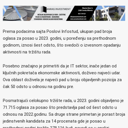
Prema podacima sajta Poslovi Infostud, ukupan pad broja
oglasa za posao u 2023. godini, u poređenju sa prethodnom
godinom, iznosi šest odsto, što svedoči o izvesnom opadanju
aktivnosti na tržištu rada.
Posebno značajno je primetiti da je IT sektor, inače jedan od
ključnih pokretača ekonomske aktivnosti, doživeo najveći udar.
Ova oblast doživela je najveći pad u broju objavljenih pozicija za
čak 50 odsto u odnosu na godinu pre.
Posmatrajući celokupno tržište rada, u 2023. godini objavljeno je
71.715 oglasa za posao što predstavlja pad od šest odsto u
odnosu na 2022.godinu. Sa druge strane primetan je porast broja
jedinstvenih kandidata za 14 procenata gde je posao u
prethodnoj godini tražilo 278.116 ljudi, navodi se u analizi