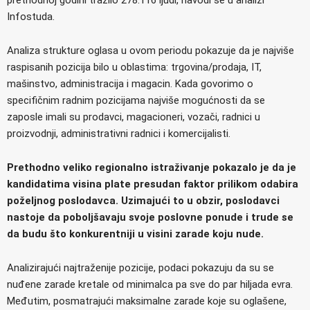
Infostuda.
Analiza strukture oglasa u ovom periodu pokazuje da je najviše
raspisanih pozicija bilo u oblastima: trgovina/prodaja, IT,
mašinstvo, administracija i magacin. Kada govorimo o
specifičnim radnim pozicijama najviše mogućnosti da se
zaposle imali su prodavci, magacioneri, vozači, radnici u
proizvodnji, administrativni radnici i komercijalisti.
Prethodno veliko regionalno istraživanje pokazalo je da je
kandidatima visina plate presudan faktor prilikom odabira
poželjnog poslodavca. Uzimajući to u obzir, poslodavci
nastoje da poboljšavaju svoje poslovne ponude i trude se
da budu što konkurentniji u visini zarade koju nude.
Analizirajući najtraženije pozicije, podaci pokazuju da su se
nuđene zarade kretale od minimalca pa sve do par hiljada evra.
Međutim, posmatrajući maksimalne zarade koje su oglašene,