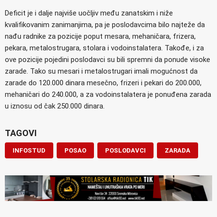
Deficit je i dalje najviše uočljiv među zanatskim i niže
kvalifikovanim zanimanjima, pa je poslodavcima bilo najteže da
nađu radnike za pozicije poput mesara, mehaničara, frizera,
pekara, metalostrugara, stolara i vodoinstalatera. Takođe, i za
ove pozicije pojedini poslodavci su bili spremni da ponude visoke
zarade. Tako su mesari i metalostrugari imali mogućnost da
zarade do 120.000 dinara mesečno, frizeri i pekari do 200.000,
mehaničari do 240.000, a za vodoinstalatera je ponuđena zarada
u iznosu od čak 250.000 dinara.
TAGOVI
INFOSTUD
POSAO
POSLODAVCI
ZARADA