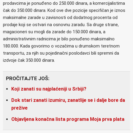
prodavcima je ponuđeno do 250.000 dinara, a komercijalistima
čak do 350.000 dinara. Kod ove dve pozicije specifičan je iznos
maksimalne zarade u zavisnosti od dodatnog procenta od
prodaje koji se ostvari na osnovnu zaradu. Sa druge strane,
magacioneri su mogli da zarade do 150.000 dinara, a
administrativnim radnicima je bilo ponuđeno maksimalno
180.000. Kada govorimo o vozačima u drumskom teretnom
transportu, za njih su pojedinačni poslodavci bili spremni da
izdvoje čak 350.000 dinara.
PROČITAJTE JOŠ:
Koji zanati su najplaćeniji u Srbiji?
Dok stari zanati izumiru, zanatlije se i dalje bore da
prežive
Objavljena konačna lista programa Moja prva plata