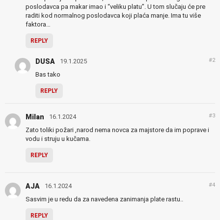
poslodavca pa makar imao i “veliku platu”. U tom slučaju će pre
raditi kod normalnog poslodavca koji plaća manje. Ima tu više
faktora…
REPLY
#2
DUSA
19.1.2025
Bas tako
REPLY
#3
Milan
16.1.2024
Zato toliki požari ,narod nema novca za majstore da im poprave i
vodu i struju u kučama.
REPLY
#4
AJA
16.1.2024
Sasvim je u redu da za navedena zanimanja plate rastu..
REPLY