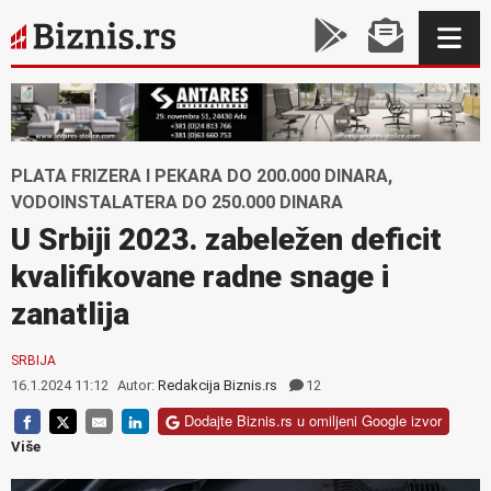
PLATA FRIZERA I PEKARA DO 200.000 DINARA,
VODOINSTALATERA DO 250.000 DINARA
U Srbiji 2023. zabeležen deficit
kvalifikovane radne snage i
zanatlija
SRBIJA
16.1.2024 11:12
Autor:
Redakcija Biznis.rs
12
Dodajte Biznis.rs u omiljeni Google izvor
Više