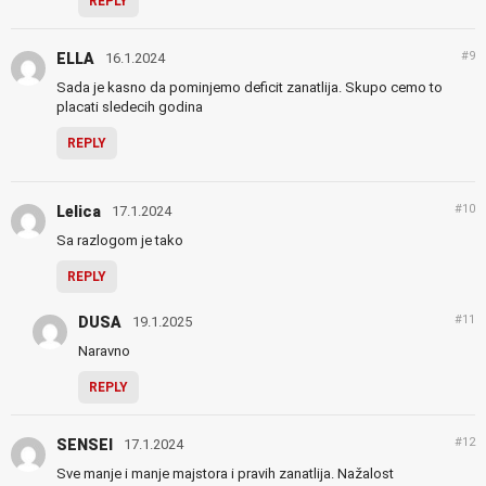
REPLY
#9
ELLA
16.1.2024
Sada je kasno da pominjemo deficit zanatlija. Skupo cemo to
placati sledecih godina
REPLY
#10
Lelica
17.1.2024
Sa razlogom je tako
REPLY
#11
DUSA
19.1.2025
Naravno
REPLY
#12
SENSEI
17.1.2024
Sve manje i manje majstora i pravih zanatlija. Nažalost