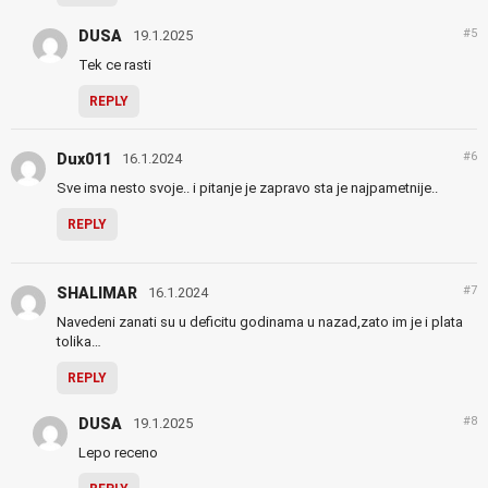
#5
DUSA
19.1.2025
Tek ce rasti
REPLY
#6
Dux011
16.1.2024
Sve ima nesto svoje.. i pitanje je zapravo sta je najpametnije..
REPLY
#7
SHALIMAR
16.1.2024
Navedeni zanati su u deficitu godinama u nazad,zato im je i plata
tolika…
REPLY
#8
DUSA
19.1.2025
Lepo receno