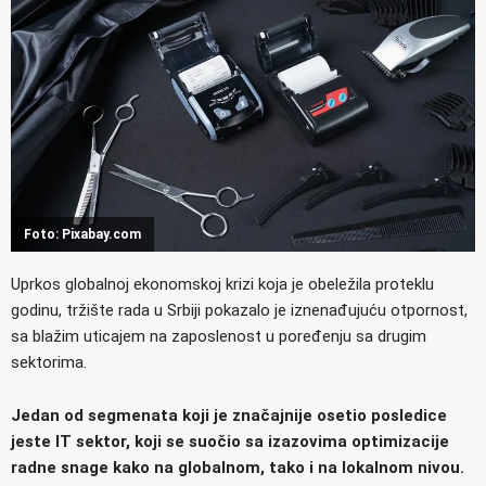
Foto: Pixabay.com
Uprkos globalnoj ekonomskoj krizi koja je obeležila proteklu
godinu, tržište rada u Srbiji pokazalo je iznenađujuću otpornost,
sa blažim uticajem na zaposlenost u poređenju sa drugim
sektorima.
Jedan od segmenata koji je značajnije osetio posledice
jeste IT sektor, koji se suočio sa izazovima optimizacije
radne snage kako na globalnom, tako i na lokalnom nivou.