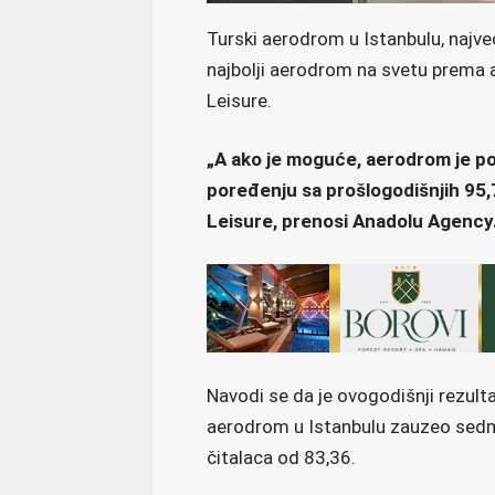
Turski aerodrom u Istanbulu, najve
najbolji aerodrom na svetu prema a
Leisure.
„A ako je moguće, aerodrom je po
poređenju sa prošlogodišnjih 95,
Leisure, prenosi Anadolu Agency
Navodi se da je ovogodišnji rezult
aerodrom u Istanbulu zauzeo sedm
čitalaca od 83,36.