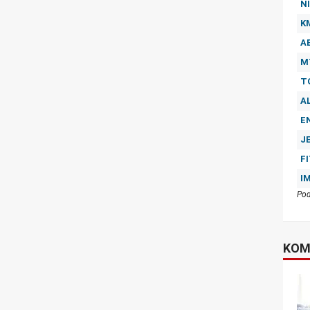
NI
K
A
M
T
A
E
J
F
I
Pod
KOM