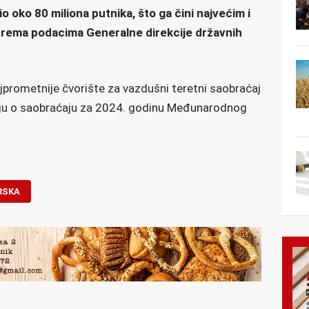
 oko 80 miliona putnika, što ga čini najvećim i
 prema podacima Generalne direkcije državnih
prometnije čvorište za vazdušni teretni saobraćaj
aju o saobraćaju za 2024. godinu Međunarodnog
RSKA