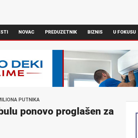
STI
NOVAC
PREDUZETNIK
BIZNIS
U FOKUSU
MILIONA PUTNIKA
bulu ponovo proglašen za