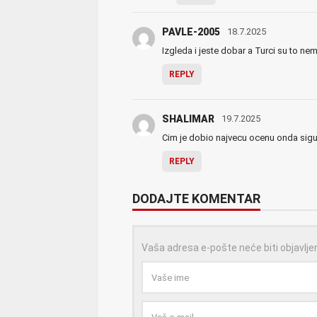
PAVLE-2005
18.7.2025
Izgleda i jeste dobar a Turci su to ne
REPLY
SHALIMAR
19.7.2025
Cim je dobio najvecu ocenu onda sigurn
REPLY
DODAJTE KOMENTAR
Vaša adresa e-pošte neće biti objavlje