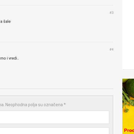
#3
ma šale
#4
o i vredi..
na.
Neophodna polja su označena
*