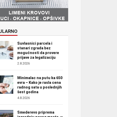
ULARNO
Suvlasnici parcela i
stanari zgrada bez
mogućnosti da provere
prijave za legalizaciju
2.8.2026
Minimalac na putu ka 650
evra – Kako je rasla cena
radnog sata u poslednjih
šest godina
4.8.2026
Smederevo priprema
izgradnju novog mosta, u