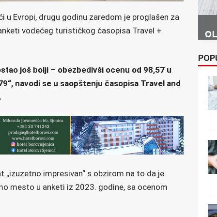
ći u Evropi, drugu godinu zaredom je proglašen za
nketi vodećeg turističkog časopisa Travel +
POP
stao još bolji – obezbedivši ocenu od 98,57 u
79“, navodi se u saopštenju časopisa Travel and
.
at „izuzetno impresivan“ s obzirom na to da je
o mesto u anketi iz 2023. godine, sa ocenom