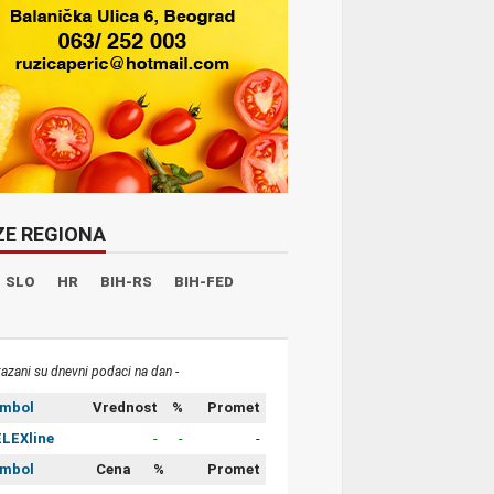
ZE REGIONA
SLO
HR
BIH-RS
BIH-FED
kazani su dnevni podaci na dan -
imbol
Vrednost
%
Promet
LEXline
-
-
-
imbol
Cena
%
Promet