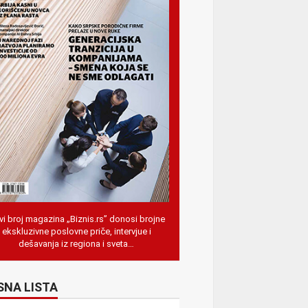
i broj magazina „Biznis.rs” donosi brojne
ekskluzivne poslovne priče, intervjue i
dešavanja iz regiona i sveta…
SNA LISTA