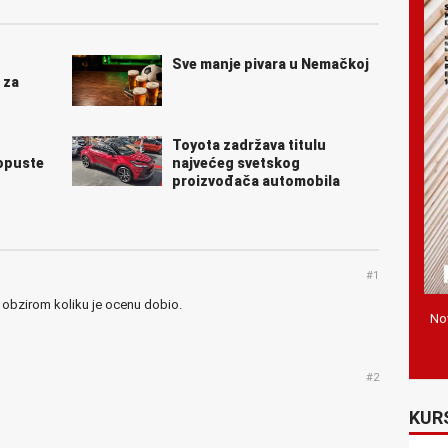
Sve manje pivara u Nemačkoj
 za
Toyota zadržava titulu
popuste
najvećeg svetskog
proizvođača automobila
#1
 obzirom koliku je ocenu dobio.
Nov
#2
KUR