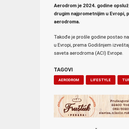
Aerodrom je 2024. godine opslužio
drugim najprometnijim u Evropi,
aerodroma.
Takođe je prošle godine postao naj
u Evropi, prema Godišnjem izvešt
saveta aerodroma (ACI) Evrope.
TAGOVI
AERODROM
LIFESTYLE
TU