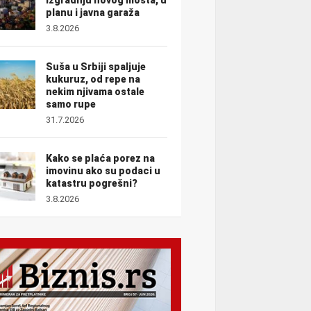
planu i javna garaža
3.8.2026
Suša u Srbiji spaljuje
kukuruz, od repe na
nekim njivama ostale
samo rupe
31.7.2026
Kako se plaća porez na
imovinu ako su podaci u
katastru pogrešni?
3.8.2026