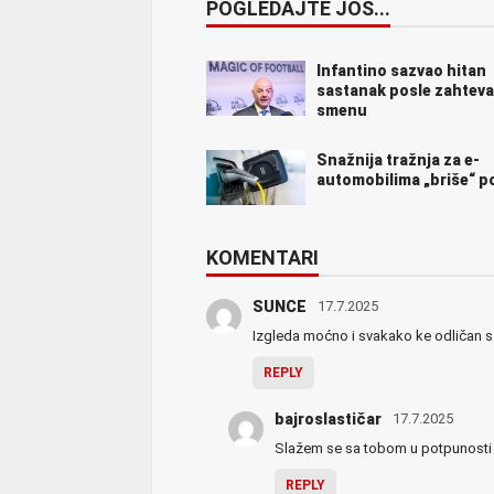
POGLEDAJTE JOŠ...
Infantino sazvao hitan
sastanak posle zahteva
smenu
Snažnija tražnja za e-
automobilima „briše“ 
KOMENTARI
SUNCE
17.7.2025
Izgleda moćno i svakako ke odličan s
REPLY
bajroslastičar
17.7.2025
Slažem se sa tobom u potpunosti
REPLY