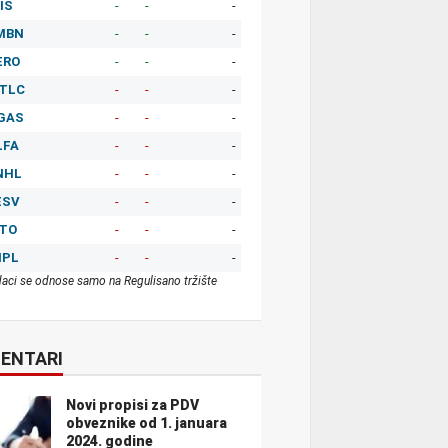
IS
-
-
-
MBN
-
-
-
ERO
-
-
-
TLC
-
-
-
GAS
-
-
-
LFA
-
-
-
NHL
-
-
-
ESV
-
-
-
ITO
-
-
-
MPL
-
-
-
aci se odnose samo na Regulisano tržište
ENTARI
Novi propisi za PDV
obveznike od 1. januara
2024. godine