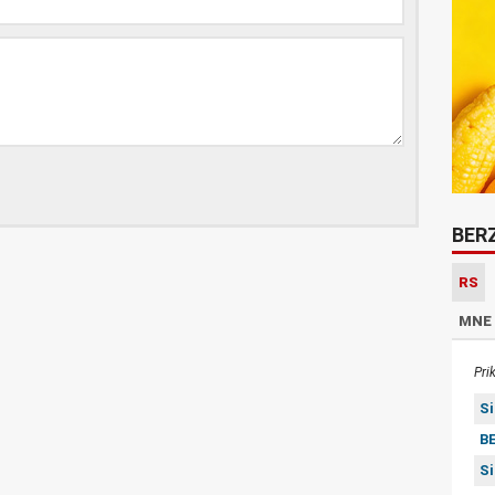
BER
RS
MNE
Pri
S
BE
S