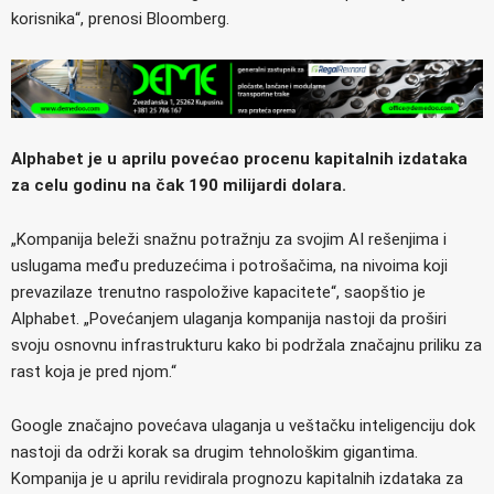
korisnika“, prenosi Bloomberg.
Alphabet je u aprilu povećao procenu kapitalnih izdataka
za celu godinu na čak 190 milijardi dolara.
„Kompanija beleži snažnu potražnju za svojim AI rešenjima i
uslugama među preduzećima i potrošačima, na nivoima koji
prevazilaze trenutno raspoložive kapacitete“, saopštio je
Alphabet. „Povećanjem ulaganja kompanija nastoji da proširi
svoju osnovnu infrastrukturu kako bi podržala značajnu priliku za
rast koja je pred njom.“
Google značajno povećava ulaganja u veštačku inteligenciju dok
nastoji da održi korak sa drugim tehnološkim gigantima.
Kompanija je u aprilu revidirala prognozu kapitalnih izdataka za