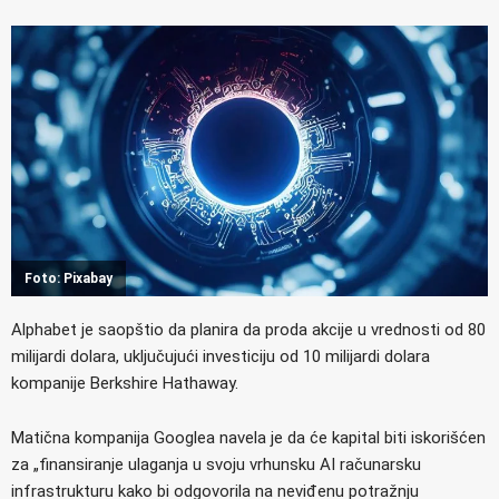
Foto: Pixabay
Alphabet je saopštio da planira da proda akcije u vrednosti od 80
milijardi dolara, uključujući investiciju od 10 milijardi dolara
kompanije Berkshire Hathaway.
Matična kompanija Googlea navela je da će kapital biti iskorišćen
za „finansiranje ulaganja u svoju vrhunsku AI računarsku
infrastrukturu kako bi odgovorila na neviđenu potražnju