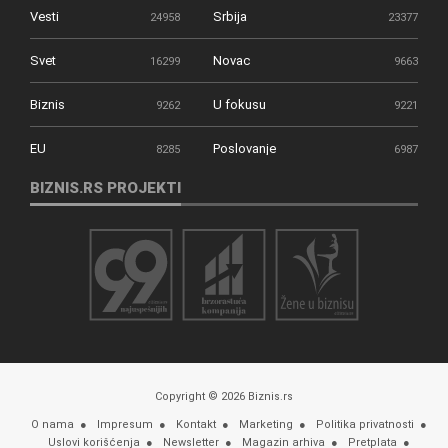
Vesti
Srbija
24958
23377
Svet
Novac
16299
9663
Biznis
U fokusu
9262
9221
EU
Poslovanje
8285
6987
BIZNIS.RS PROJEKTI
Copyright © 2026 Biznis.rs
O nama
Impresum
Kontakt
Marketing
Politika privatnosti
Uslovi korišćenja
Newsletter
Magazin arhiva
Pretplata