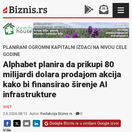
PLANIRANI OGROMNI KAPITALNI IZDACI NA NIVOU CELE
GODINE
Alphabet planira da prikupi 80
milijardi dolara prodajom akcija
kako bi finansirao širenje AI
infrastrukture
SVET
2.6.2026 08:13
Autor:
Redakcija Biznis.rs
0
Dodajte Biznis.rs u omiljeni Google izvor
Više