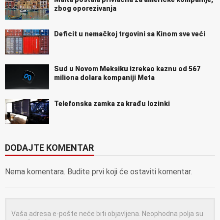
zbog oporezivanja
Deficit u nemačkoj trgovini sa Kinom sve veći
Sud u Novom Meksiku izrekao kaznu od 567
miliona dolara kompaniji Meta
Telefonska zamka za krađu lozinki
DODAJTE KOMENTAR
Nema komentara. Budite prvi koji će ostaviti komentar.
Vaša adresa e-pošte neće biti objavljena.
Neophodna polja su