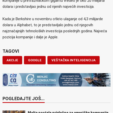
kompanije u pretraživačkom gigantu vredeo je oko 20 milijardi
dolara i predstavljao jednu od njenih najvećih investicija.
Kada je Berkshire u novembru otkrio ulaganje od 4,3 milijarde
dolara u Alphabet, to je predstavljalo jednu od njegovih
najznačajnijih tehnoloških investicija poslednjih godina. Najveća
pozicija kompanije i dalje je Apple.
TAGOVI
AKCIJE
GOOGLE
VEŠTAČKA INTELIGENCIJA
POGLEDAJTE JOŠ...
Malta postala privlačna za američke kompanije,