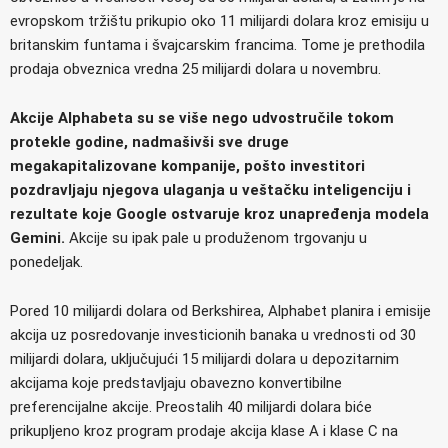
evropskom tržištu prikupio oko 11 milijardi dolara kroz emisiju u
britanskim funtama i švajcarskim francima. Tome je prethodila
prodaja obveznica vredna 25 milijardi dolara u novembru.
Akcije Alphabeta su se više nego udvostručile tokom
protekle godine, nadmašivši sve druge
megakapitalizovane kompanije, pošto investitori
pozdravljaju njegova ulaganja u veštačku inteligenciju i
rezultate koje Google ostvaruje kroz unapređenja modela
Gemini.
Akcije su ipak pale u produženom trgovanju u
ponedeljak.
Pored 10 milijardi dolara od Berkshirea, Alphabet planira i emisije
akcija uz posredovanje investicionih banaka u vrednosti od 30
milijardi dolara, uključujući 15 milijardi dolara u depozitarnim
akcijama koje predstavljaju obavezno konvertibilne
preferencijalne akcije. Preostalih 40 milijardi dolara biće
prikupljeno kroz program prodaje akcija klase A i klase C na