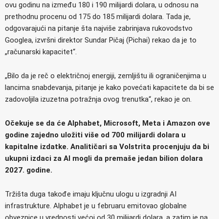
ovu godinu na između 180 i 190 milijardi dolara, u odnosu na
prethodnu procenu od 175 do 185 milijardi dolara. Tada je,
odgovarajući na pitanje šta najviše zabrinjava rukovodstvo
Googlea, izvršni direktor Sundar Pičaj (Pichai) rekao da je to
„računarski kapacitet“.
„Bilo da je reč o električnoj energiji, zemljištu ili ograničenjima u
lancima snabdevanja, pitanje je kako povećati kapacitete da bi se
zadovoljila izuzetna potražnja ovog trenutka“, rekao je on.
Očekuje se da će Alphabet, Microsoft, Meta i Amazon ove
godine zajedno uložiti više od 700 milijardi dolara u
kapitalne izdatke. Analitičari sa Volstrita procenjuju da bi
ukupni izdaci za AI mogli da premaše jedan bilion dolara
2027. godine.
Tržišta duga takođe imaju ključnu ulogu u izgradnji AI
infrastrukture. Alphabet je u februaru emitovao globalne
obveznice u vrednosti većoj od 30 milijardi dolara, a zatim je na