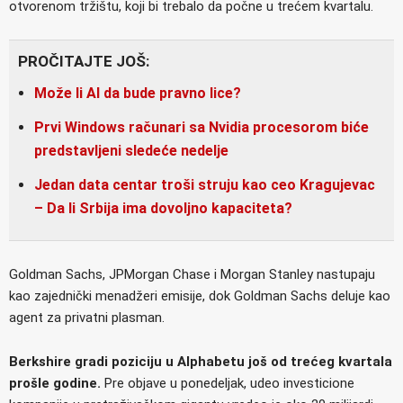
otvorenom tržištu, koji bi trebalo da počne u trećem kvartalu.
PROČITAJTE JOŠ:
Može li AI da bude pravno lice?
Prvi Windows računari sa Nvidia procesorom biće
predstavljeni sledeće nedelje
Jedan data centar troši struju kao ceo Kragujevac
– Da li Srbija ima dovoljno kapaciteta?
Goldman Sachs, JPMorgan Chase i Morgan Stanley nastupaju
kao zajednički menadžeri emisije, dok Goldman Sachs deluje kao
agent za privatni plasman.
Berkshire gradi poziciju u Alphabetu još od trećeg kvartala
prošle godine.
Pre objave u ponedeljak, udeo investicione