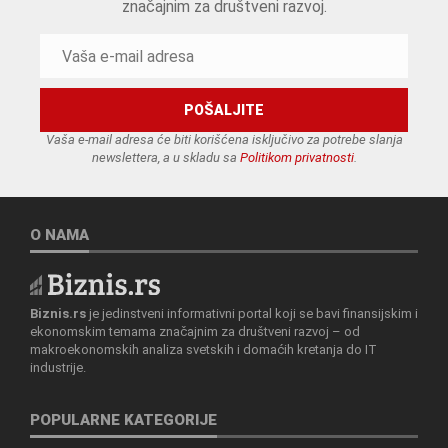
značajnim za društveni razvoj.
Vaša e-mail adresa će biti korišćena isključivo za potrebe slanja
newslettera, a u skladu sa
Politikom privatnosti
.
O NAMA
Biznis.rs
je jedinstveni informativni portal koji se bavi finansijskim i
ekonomskim temama značajnim za društveni razvoj – od
makroekonomskih analiza svetskih i domaćih kretanja do IT
industrije.
POPULARNE KATEGORIJE