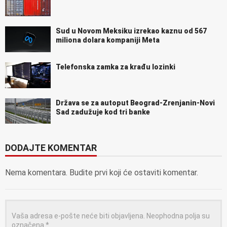
Sud u Novom Meksiku izrekao kaznu od 567
miliona dolara kompaniji Meta
Telefonska zamka za krađu lozinki
Država se za autoput Beograd-Zrenjanin-Novi
Sad zadužuje kod tri banke
DODAJTE KOMENTAR
Nema komentara. Budite prvi koji će ostaviti komentar.
Vaša adresa e-pošte neće biti objavljena.
Neophodna polja su
označena
*