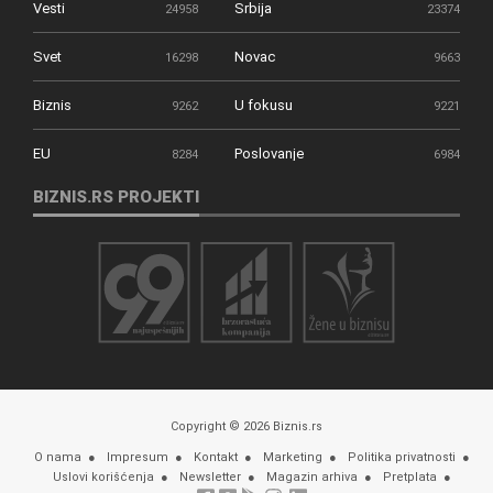
Vesti
Srbija
24958
23374
Svet
Novac
16298
9663
Biznis
U fokusu
9262
9221
EU
Poslovanje
8284
6984
BIZNIS.RS PROJEKTI
Copyright © 2026 Biznis.rs
O nama
Impresum
Kontakt
Marketing
Politika privatnosti
Uslovi korišćenja
Newsletter
Magazin arhiva
Pretplata