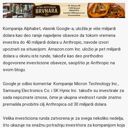
Kompanija Alphabet, vlasnik Google-a, uložila je više milijardi
dolara kao deo ranije najavljene obaveze da tokom vremena
investira do 40 milijardi dolara u Anthropic, navode izvori
upoznati sa situacijom. Amazon.com Inc. uložio je pet milijardi
dolara u okviru iste runde, takođe kao deo prethodno
dogovorene investicione obaveze, saopštio je Anthropic na
svom blogu.
Google je odbio komentar. Kompanije Micron Technology Inc.,
Samsung Electronics Co. i SK Hynix Inc. takođe su investirale za
sada nepoznate iznose, čime je ukupna vrednost runde znatno
premašila prvobitni cilj Anthropica od 30 milijardi dolara.
Velika investiciona runda zatvorena je za svega nekoliko nedelja,
što ukazuje na snažnu potražnju investitora za kompanijom koja