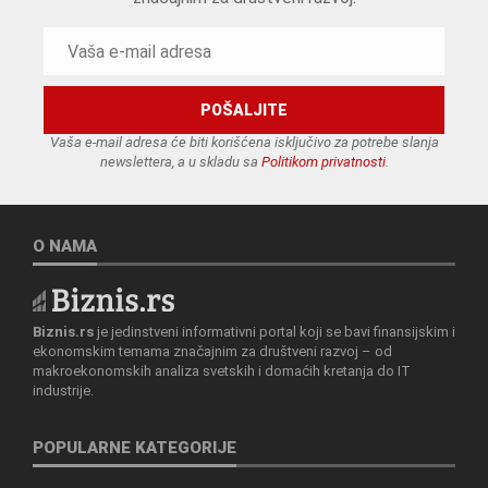
Vaša e-mail adresa će biti korišćena isključivo za potrebe slanja
newslettera, a u skladu sa
Politikom privatnosti
.
O NAMA
Biznis.rs
je jedinstveni informativni portal koji se bavi finansijskim i
ekonomskim temama značajnim za društveni razvoj – od
makroekonomskih analiza svetskih i domaćih kretanja do IT
industrije.
POPULARNE KATEGORIJE