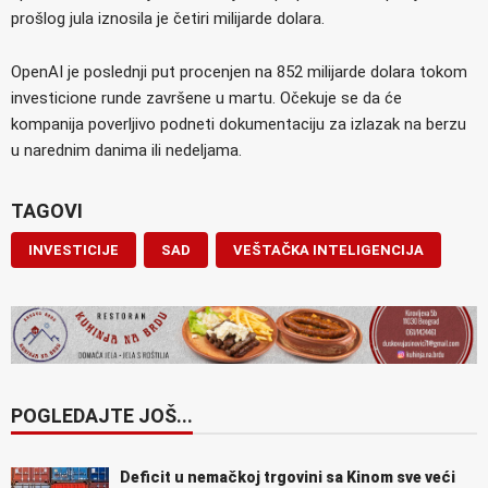
prošlog jula iznosila je četiri milijarde dolara.
OpenAI je poslednji put procenjen na 852 milijarde dolara tokom
investicione runde završene u martu. Očekuje se da će
kompanija poverljivo podneti dokumentaciju za izlazak na berzu
u narednim danima ili nedeljama.
TAGOVI
INVESTICIJE
SAD
VEŠTAČKA INTELIGENCIJA
POGLEDAJTE JOŠ...
Deficit u nemačkoj trgovini sa Kinom sve veći