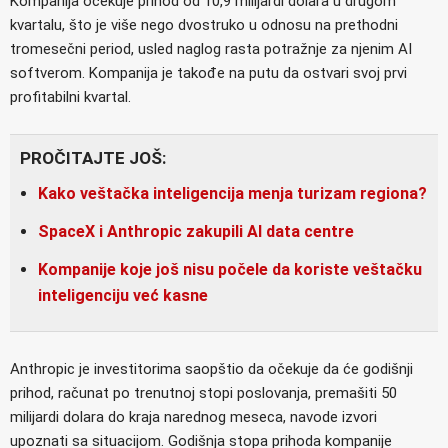
Kompanija očekuje prihod od 10,9 milijardi dolara u drugom
kvartalu, što je više nego dvostruko u odnosu na prethodni
tromesečni period, usled naglog rasta potražnje za njenim AI
softverom. Kompanija je takođe na putu da ostvari svoj prvi
profitabilni kvartal.
PROČITAJTE JOŠ:
Kako veštačka inteligencija menja turizam regiona?
SpaceX i Anthropic zakupili AI data centre
Kompanije koje još nisu počele da koriste veštačku
inteligenciju već kasne
Anthropic je investitorima saopštio da očekuje da će godišnji
prihod, računat po trenutnoj stopi poslovanja, premašiti 50
milijardi dolara do kraja narednog meseca, navode izvori
upoznati sa situacijom. Godišnja stopa prihoda kompanije