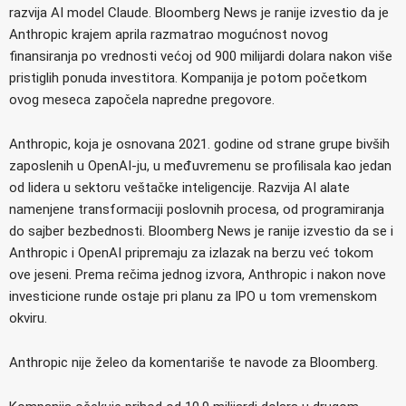
razvija AI model Claude. Bloomberg News je ranije izvestio da je
Anthropic krajem aprila razmatrao mogućnost novog
finansiranja po vrednosti većoj od 900 milijardi dolara nakon više
pristiglih ponuda investitora. Kompanija je potom početkom
ovog meseca započela napredne pregovore.
Anthropic, koja je osnovana 2021. godine od strane grupe bivših
zaposlenih u OpenAI-ju, u međuvremenu se profilisala kao jedan
od lidera u sektoru veštačke inteligencije. Razvija AI alate
namenjene transformaciji poslovnih procesa, od programiranja
do sajber bezbednosti. Bloomberg News je ranije izvestio da se i
Anthropic i OpenAI pripremaju za izlazak na berzu već tokom
ove jeseni. Prema rečima jednog izvora, Anthropic i nakon nove
investicione runde ostaje pri planu za IPO u tom vremenskom
okviru.
Anthropic nije želeo da komentariše te navode za Bloomberg.