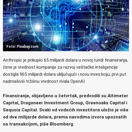
Foto: Pixabay.com
Anthropic je prikupio 65 milijardi dolara u novoj rundi finansiranja,
čime je vrednost kompanije za razvoj veštačke inteligencije
dostigla 965 milijardi dolara uključujući i novu investiciju, prvi put
nadmašivši tržišnu vrednost rivala OpenAI.
Finansiranje, objavljeno u četvrtak, predvodili su Altimeter
Capital, Dragoneer Investment Group, Greenoaks Capital i
Sequoia Capital. Svaki od vodećih investitora uložio je više
od dve milijarde dolara, prema navodima izvora upoznatih
sa transakcijom, piše Bloomberg.