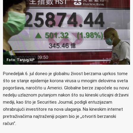
Foto: Tanjug/AP
Ponedeljak 6. jul doneo je globalnu živost berzama uprkos tome
što se stanje epidemije korona virusa u mnogim delovima sveta
pogoršava, naročito u Americi. Globalne berze započele su novu
nedelju uzlaznom putanjom nakon što su kineski uticajni državni
mediji, kao što je Securities Journal, podigli entuzijazam
ohrabrujući investitore na nova ulaganja. Na kineskim internet
pretraživačima najtraženiji pojam bio je „otvoriti berzanski
račun“.