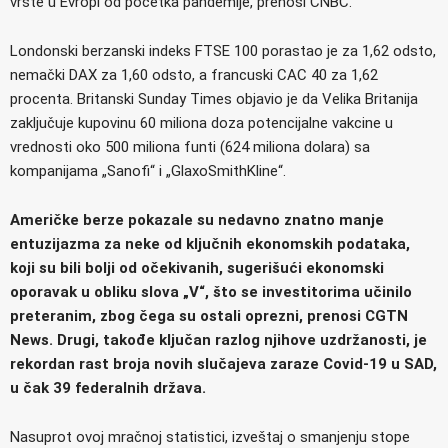
vrste u Evropi od početka pandemije, prenosi CNBC.
Londonski berzanski indeks FTSE 100 porastao je za 1,62 odsto,
nemački DAX za 1,60 odsto, a francuski CAC 40 za 1,62
procenta. Britanski Sunday Times objavio je da Velika Britanija
zaključuje kupovinu 60 miliona doza potencijalne vakcine u
vrednosti oko 500 miliona funti (624 miliona dolara) sa
kompanijama „Sanofi“ i „GlaxoSmithKline“.
Američke berze pokazale su nedavno znatno manje
entuzijazma za neke od ključnih ekonomskih podataka,
koji su bili bolji od očekivanih, sugerišući ekonomski
oporavak u obliku slova „V“, što se investitorima učinilo
preteranim, zbog čega su ostali oprezni, prenosi CGTN
News. Drugi, takođe ključan razlog njihove uzdržanosti, je
rekordan rast broja novih slučajeva zaraze Covid-19 u SAD,
u čak 39 federalnih država.
Nasuprot ovoj mračnoj statistici, izveštaj o smanjenju stope