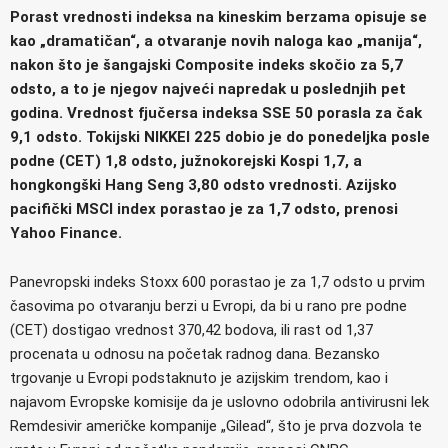
Porast vrednosti indeksa na kineskim berzama opisuje se
kao „dramatičan“, a otvaranje novih naloga kao „manija“,
nakon što je šangajski Composite indeks skočio za 5,7
odsto, a to je njegov najveći napredak u poslednjih pet
godina. Vrednost fjučersa indeksa SSE 50 porasla za čak
9,1 odsto. Tokijski NIKKEI 225 dobio je do ponedeljka posle
podne (CET) 1,8 odsto, južnokorejski Kospi 1,7, a
hongkongški Hang Seng 3,80 odsto vrednosti. Azijsko
pacifički MSCI index porastao je za 1,7 odsto, prenosi
Yahoo Finance.
Panevropski indeks Stoxx 600 porastao je za 1,7 odsto u prvim
časovima po otvaranju berzi u Evropi, da bi u rano pre podne
(CET) dostigao vrednost 370,42 bodova, ili rast od 1,37
procenata u odnosu na početak radnog dana. Bezansko
trgovanje u Evropi podstaknuto je azijskim trendom, kao i
najavom Evropske komisije da je uslovno odobrila antivirusni lek
Remdesivir američke kompanije „Gilead“, što je prva dozvola te