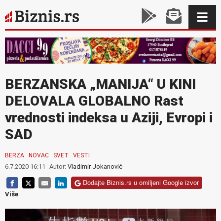
BERZANSKA „MANIJA“ U KINI
DELOVALA GLOBALNO Rast
vrednosti indeksa u Aziji, Evropi i
SAD
BERZA
NOVAC
SVET
VESTI
6.7.2020 16:11
Autor:
Vladimir Jokanović
Dodajte Biznis.rs u omiljeni Google izvor
Više