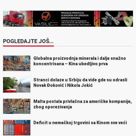
POGLEDAJTE JOŠ...
Globalna proizvodnja minerala i dalje snažno
koncentrisana – Kina ubedljivo prva
Stranci dolaze u Srbiju da vide gde su odrasli
Novak Đoković i Nikola Jokić
Malta postala privlačna za američke kompanije,
zbog oporezivanja
Deficit u nemačkoj trgovini sa Kinom sve veći