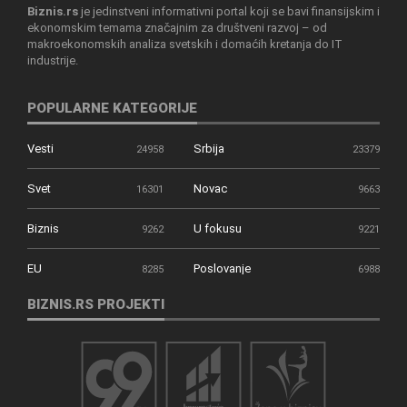
Biznis.rs
je jedinstveni informativni portal koji se bavi finansijskim i
ekonomskim temama značajnim za društveni razvoj – od
makroekonomskih analiza svetskih i domaćih kretanja do IT
industrije.
POPULARNE KATEGORIJE
Vesti
Srbija
24958
23379
Svet
Novac
16301
9663
Biznis
U fokusu
9262
9221
EU
Poslovanje
8285
6988
BIZNIS.RS PROJEKTI