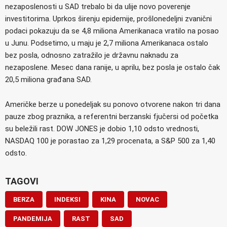
nezaposlenosti u SAD trebalo bi da ulije novo poverenje
investitorima. Uprkos širenju epidemije, prošlonedeljni zvanični
podaci pokazuju da se 4,8 miliona Amerikanaca vratilo na posao
u Junu. Podsetimo, u maju je 2,7 miliona Amerikanaca ostalo
bez posla, odnosno zatražilo je državnu naknadu za
nezaposlene. Mesec dana ranije, u aprilu, bez posla je ostalo čak
20,5 miliona građana SAD.
Američke berze u ponedeljak su ponovo otvorene nakon tri dana
pauze zbog praznika, a referentni berzanski fjučersi od početka
su beležili rast. DOW JONES je dobio 1,10 odsto vrednosti,
NASDAQ 100 je porastao za 1,29 procenata, a S&P 500 za 1,40
odsto.
TAGOVI
BERZA
INDEKSI
KINA
NOVAC
PANDEMIJA
RAST
SAD