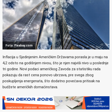
Foto: Pixabay.com
Inflacija u Sjedinjenim Američkim Državama porasla je u maju na
4,2 odsto na godišnjem nivou, što je njen najviši nivo u poslednje
tri godine. Novi podaci američkog Zavoda za statistiku rada
pokazuju da rast cena ponovo ubrzava, pre svega zbog
poskupljenja energenata, što dodatno povećava pritisak na
budžete američkih domaćinstava.