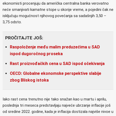
ekonomisti procenjuju da američka centralna banka verovatno
neće smanjivati kamatne stope u skorije vreme, a pojedini čak ne
isključuju mogućnost njihovog povećanja sa sadašnjih 3,50 –
3,75 odsto.
PROČITAJTE JOŠ:
Raspoloženje među malim preduzećima u SAD
ispod dugoročnog proseka
Rast proizvođačkih cena u SAD ispod očekivanja
OECD: Globalne ekonomske perspektive slabije
zbog Bliskog istoka
Iako rast cena trenutno nije tako snažan kao u martu i aprilu,
poslednja tri meseca predstavljaju najveće ubrzanje inflacije još
od sredine 2022. godine, kada je inflacija dostizala najviše nivoe u