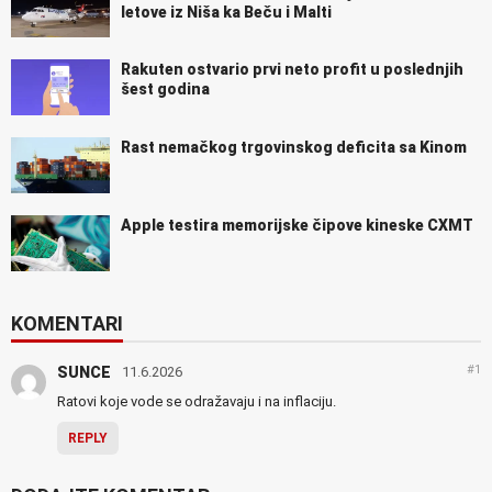
letove iz Niša ka Beču i Malti
Rakuten ostvario prvi neto profit u poslednjih
šest godina
Rast nemačkog trgovinskog deficita sa Kinom
Apple testira memorijske čipove kineske CXMT
KOMENTARI
#1
SUNCE
11.6.2026
Ratovi koje vode se odražavaju i na inflaciju.
REPLY