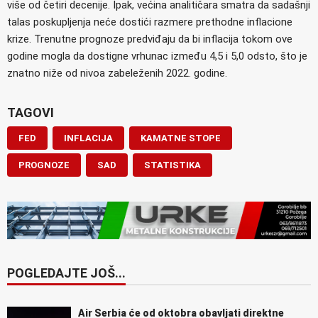
više od četiri decenije. Ipak, većina analitičara smatra da sadašnji
talas poskupljenja neće dostići razmere prethodne inflacione
krize. Trenutne prognoze predviđaju da bi inflacija tokom ove
godine mogla da dostigne vrhunac između 4,5 i 5,0 odsto, što je
znatno niže od nivoa zabeleženih 2022. godine.
TAGOVI
FED
INFLACIJA
KAMATNE STOPE
PROGNOZE
SAD
STATISTIKA
POGLEDAJTE JOŠ...
Air Serbia će od oktobra obavljati direktne