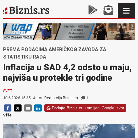
PREMA PODACIMA AMERIČKOG ZAVODA ZA
STATISTIKU RADA
Inflacija u SAD 4,2 odsto u maju,
najviša u protekle tri godine
SVET
10.6.2026 15:35
Autor:
Redakcija Biznis.rs
1
Dodajte Biznis.rs u omiljeni Google izvor
Više