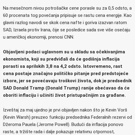
Na mesečnom nivou potrošačke cene porasle su za 0,5 odsto, a
60 procenata tog povećanja pripisuje se rastu cena energije. Kao
glavni razlog navodi se skok cena nafte i goriva izazvan ratom
SAD, Izraela protiv Irana, čije se posledice sada sve više osećaju
u američkoj ekonomiji, prenosi CNN.
Objavljeni podaci uglavnom su u skladu sa očekivanjima
ekonomista, koji su predviđali da će godišnja inflacija
porasti sa aprilskih 3,8 na 4,2 odsto. Istovremeno, rast
cena postaje značajno političko pitanje pred predstojeće
izbore, jer se povećavaju troškovi života, dok je predsednik
SAD Donald Tramp (Donald Trump) ranije obećavao da će
oboriti inflaciju i učiniti život pristupačnijim za građane.
Izveštaj za maj ujedno je prvi objavljen nakon što je Kevin Vorš
(Kevin Warsh) preuzeo funkciju predsednika Federalnih rezervi od
Džeroma Pauela (Jerome Powell). Budući da inflacija ponovo
raste, a tržište rada i dalje pokazuje relativnu otpornost,