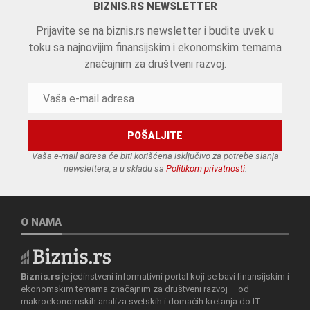
BIZNIS.RS NEWSLETTER
Prijavite se na biznis.rs newsletter i budite uvek u
toku sa najnovijim finansijskim i ekonomskim temama
značajnim za društveni razvoj.
Vaša e-mail adresa će biti korišćena isključivo za potrebe slanja
newslettera, a u skladu sa
Politikom privatnosti
.
O NAMA
Biznis.rs
je jedinstveni informativni portal koji se bavi finansijskim i
ekonomskim temama značajnim za društveni razvoj – od
makroekonomskih analiza svetskih i domaćih kretanja do IT