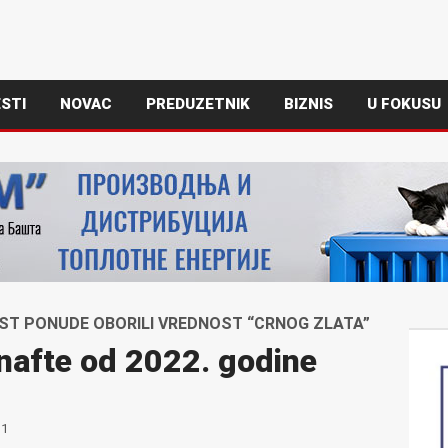
STI
NOVAC
PREDUZETNIK
BIZNIS
U FOKUSU
RAST PONUDE OBORILI VREDNOST “CRNOG ZLATA”
nafte od 2022. godine
1