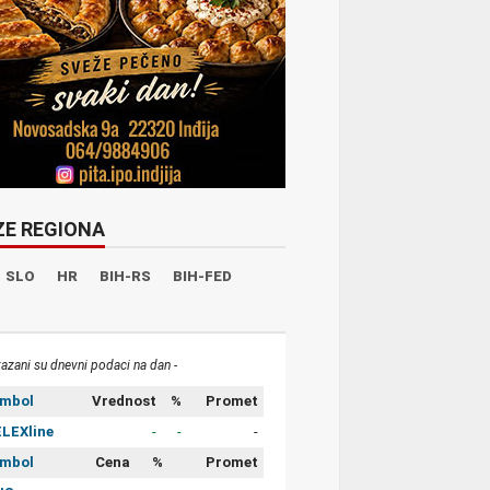
ZE REGIONA
SLO
HR
BIH-RS
BIH-FED
kazani su dnevni podaci na dan -
imbol
Vrednost
%
Promet
LEXline
-
-
-
imbol
Cena
%
Promet