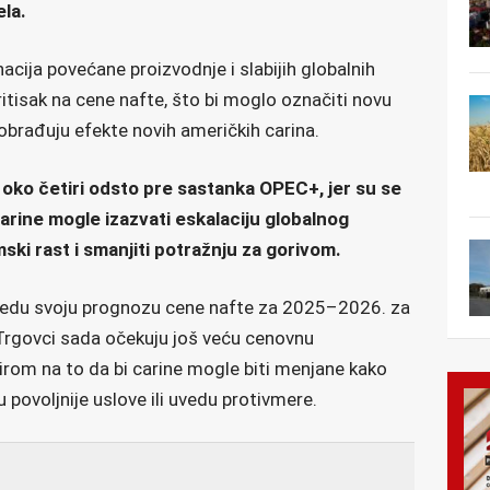
ela.
ija povećane proizvodnje i slabijih globalnih
itisak na cene nafte, što bi moglo označiti novu
 obrađuju efekte novih američkih carina.
 oko četiri odsto pre sastanka OPEC+, jer su se
 carine mogle izazvati eskalaciju globalnog
ski rast i smanjiti potražnju za gorivom.
 sredu svoju prognozu cene nafte za 2025–2026. za
. Trgovci sada očekuju još veću cenovnu
irom na to da bi carine mogle biti menjane kako
povoljnije uslove ili uvedu protivmere.