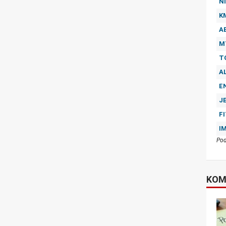
NI
K
A
M
T
A
E
J
F
I
Pod
KOM