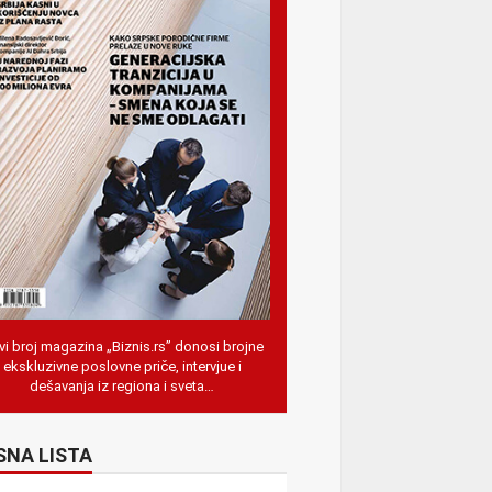
i broj magazina „Biznis.rs” donosi brojne
ekskluzivne poslovne priče, intervjue i
dešavanja iz regiona i sveta…
SNA LISTA