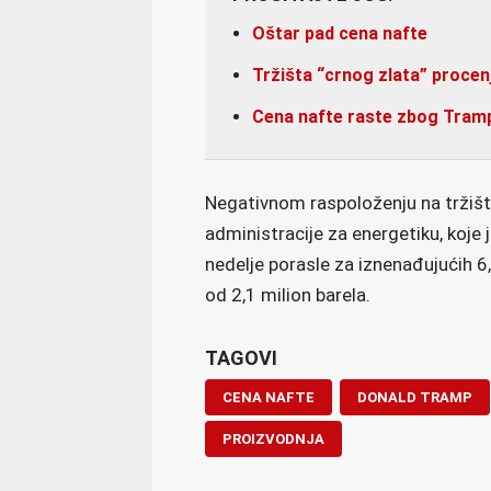
Oštar pad cena nafte
Tržišta “crnog zlata” procen
Cena nafte raste zbog Trampo
Negativnom raspoloženju na tržišt
administracije za energetiku, koje 
nedelje porasle za iznenađujućih 6,
od 2,1 milion barela.
TAGOVI
CENA NAFTE
DONALD TRAMP
PROIZVODNJA