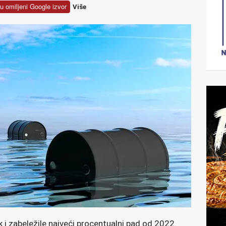
u omiljeni Google izvor
Više
 i zabeležile najveći procentualni pad od 2022.