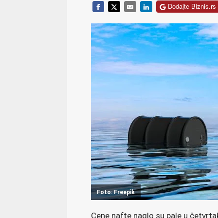
Dodajte Biznis.rs 
Foto: Freepik
Cene nafte naglo su pale u četvrtak