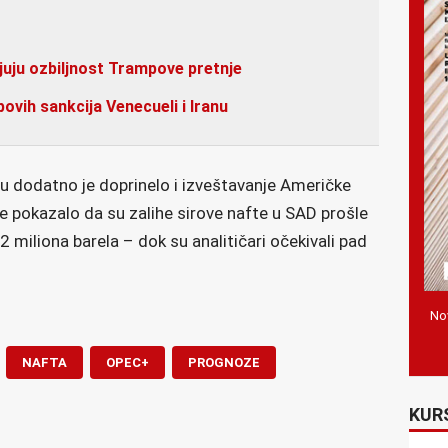
juju ozbiljnost Trampove pretnje
vih sankcija Venecueli i Iranu
u dodatno je doprinelo i izveštavanje Američke
je pokazalo da su zalihe sirove nafte u SAD prošle
2 miliona barela – dok su analitičari očekivali pad
Nov
NAFTA
OPEC+
PROGNOZE
KUR