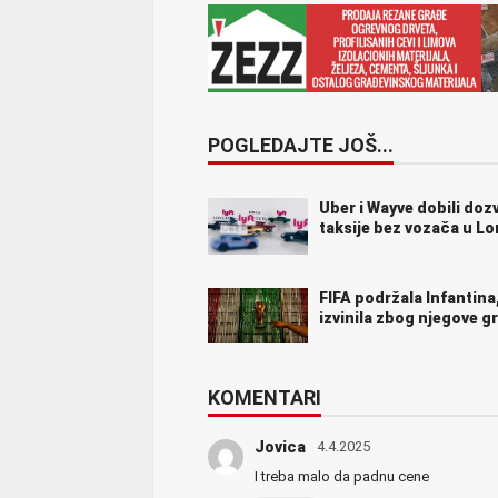
POGLEDAJTE JOŠ...
Uber i Wayve dobili doz
taksije bez vozača u L
FIFA podržala Infantina,
izvinila zbog njegove g
KOMENTARI
Jovica
4.4.2025
I treba malo da padnu cene