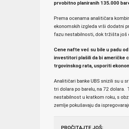
prvobitno planiranih 135.000 bar
Prema ocenama analitičara kombinac
ekonomskih izgleda vrši dodatni pr
fazu nestabilnosti, dok tržišta još
Cene nafte već su bile u padu od
investitori plašili da bi američke
trgovinskog rata, usporiti ekonom
Analitičari banke UBS snizili su u
tri dolara po barelu, na 72 dolara
nestabilnost u kratkom roku, s obz
zemlje pokušavaju da ispregovaraju 
PROČITAJTE JOŠ: