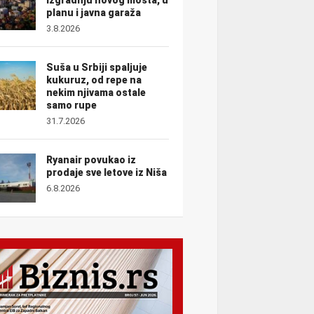
planu i javna garaža
3.8.2026
Suša u Srbiji spaljuje
kukuruz, od repe na
nekim njivama ostale
samo rupe
31.7.2026
Ryanair povukao iz
prodaje sve letove iz Niša
6.8.2026