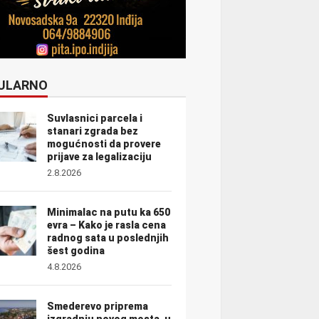
ULARNO
Suvlasnici parcela i
stanari zgrada bez
mogućnosti da provere
prijave za legalizaciju
2.8.2026
Minimalac na putu ka 650
evra – Kako je rasla cena
radnog sata u poslednjih
šest godina
4.8.2026
Smederevo priprema
izgradnju novog mosta, u