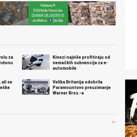
volu za
Kinezi najviše profitiraju od
ondonu
nemačkih subvencija za e-
automobile
 ali se
Velika Britanija odobrila
reške
Paramountovo preuzimanje
Warner Bros.-a
#1