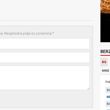
na.
Neophodna polja su označena
*
BER
RS
MNE
Pri
S
BE
S