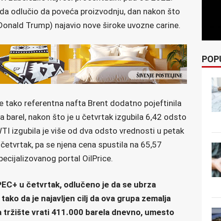
da odlučio da poveća proizvodnju, dan nakon što
onald Trump) najavio nove široke uvozne carine.
POP
je tako referentna nafta Brent dodatno pojeftinila
 barel, nakon što je u četvrtak izgubila 6,42 odsto
TI izgubila je više od dva odsto vrednosti u petak
četvrtak, pa se njena cena spustila na 65,57
ecijalizovanog portal OilPrice.
EC+ u četvrtak, odlučeno je da se ubrza
tako da je najavljen cilj da ova grupa zemalja
a tržište vrati 411.000 barela dnevno, umesto