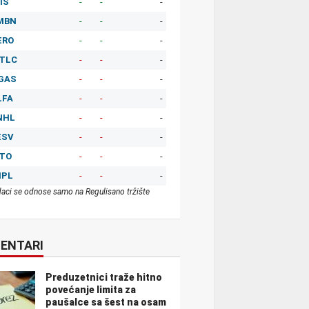
IS
-
-
-
MBN
-
-
-
ERO
-
-
-
TLC
-
-
-
GAS
-
-
-
LFA
-
-
-
NHL
-
-
-
ESV
-
-
-
ITO
-
-
-
MPL
-
-
-
aci se odnose samo na Regulisano tržište
ENTARI
Preduzetnici traže hitno
povećanje limita za
paušalce sa šest na osam