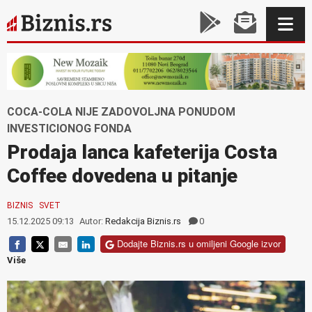
COCA-COLA NIJE ZADOVOLJNA PONUDOM
INVESTICIONOG FONDA
Prodaja lanca kafeterija Costa
Coffee dovedena u pitanje
BIZNIS
SVET
15.12.2025 09:13
Autor:
Redakcija Biznis.rs
0
Dodajte Biznis.rs u omiljeni Google izvor
Više