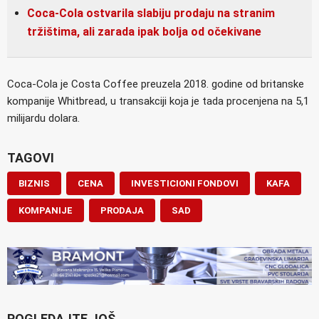
Coca-Cola ostvarila slabiju prodaju na stranim
tržištima, ali zarada ipak bolja od očekivane
Coca-Cola je Costa Coffee preuzela 2018. godine od britanske
kompanije Whitbread, u transakciji koja je tada procenjena na 5,1
milijardu dolara.
TAGOVI
BIZNIS
CENA
INVESTICIONI FONDOVI
KAFA
KOMPANIJE
PRODAJA
SAD
POGLEDAJTE JOŠ...