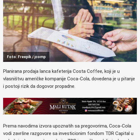
Foto: Freepik / jcomp
Planirana prodaja lanca kafeterija Costa Coffee, koji je u
vlasništvu američke kompanije Coca-Cola, dovedena je u pitanje
i postoji rizik da dogovor propadne.
Prema navodima izvora upoznatih sa pregovorima, Coca-Cola
vodi završne razgovore sa investicionim fondom TDR Capital u