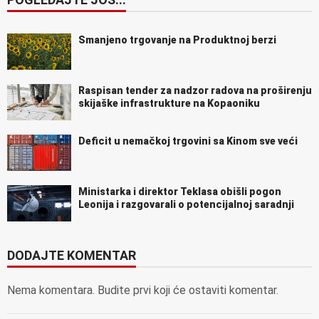
Smanjeno trgovanje na Produktnoj berzi
Raspisan tender za nadzor radova na proširenju
skijaške infrastrukture na Kopaoniku
Deficit u nemačkoj trgovini sa Kinom sve veći
Ministarka i direktor Teklasa obišli pogon
Leonija i razgovarali o potencijalnoj saradnji
DODAJTE KOMENTAR
Nema komentara. Budite prvi koji će ostaviti komentar.