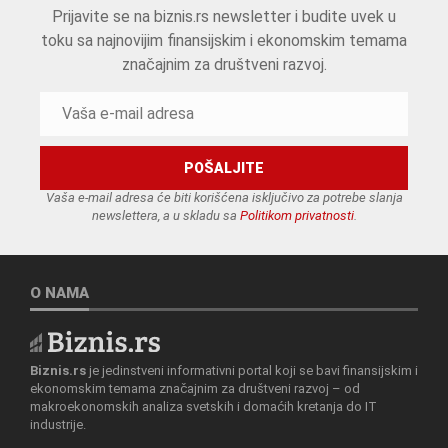
Prijavite se na biznis.rs newsletter i budite uvek u
toku sa najnovijim finansijskim i ekonomskim temama
značajnim za društveni razvoj.
Vaša e-mail adresa će biti korišćena isključivo za potrebe slanja
newslettera, a u skladu sa
Politikom privatnosti
.
O NAMA
Biznis.rs
je jedinstveni informativni portal koji se bavi finansijskim i
ekonomskim temama značajnim za društveni razvoj – od
makroekonomskih analiza svetskih i domaćih kretanja do IT
industrije.