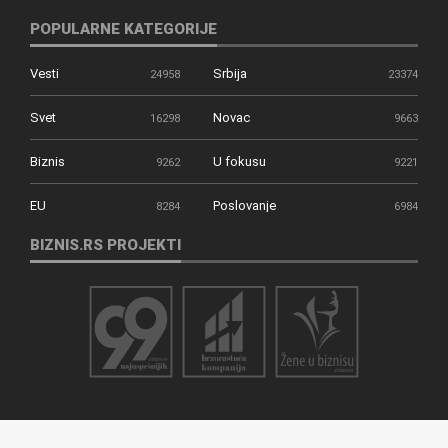
POPULARNE KATEGORIJE
Vesti
Srbija
24958
23374
Svet
Novac
16298
9663
Biznis
U fokusu
9262
9221
EU
Poslovanje
8284
6984
BIZNIS.RS PROJEKTI