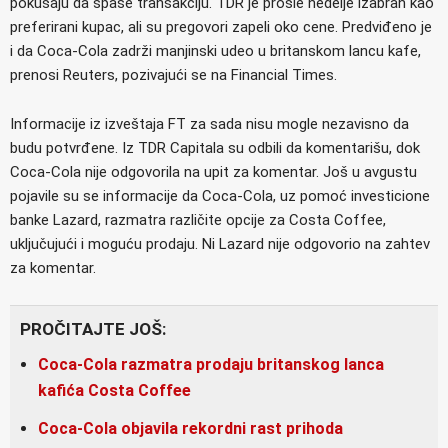
pokušaju da spase transakciju. TDR je prošle nedelje izabran kao
preferirani kupac, ali su pregovori zapeli oko cene. Predviđeno je
i da Coca-Cola zadrži manjinski udeo u britanskom lancu kafe,
prenosi Reuters, pozivajući se na Financial Times.
Informacije iz izveštaja FT za sada nisu mogle nezavisno da
budu potvrđene. Iz TDR Capitala su odbili da komentarišu, dok
Coca-Cola nije odgovorila na upit za komentar. Još u avgustu
pojavile su se informacije da Coca-Cola, uz pomoć investicione
banke Lazard, razmatra različite opcije za Costa Coffee,
uključujući i moguću prodaju. Ni Lazard nije odgovorio na zahtev
za komentar.
PROČITAJTE JOŠ:
Coca-Cola razmatra prodaju britanskog lanca
kafića Costa Coffee
Coca-Cola objavila rekordni rast prihoda