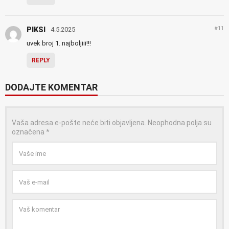
#11
PIKSI
4.5.2025
uvek broj 1. najboljiii!!!
REPLY
DODAJTE KOMENTAR
Vaša adresa e-pošte neće biti objavljena.
Neophodna polja su
označena
*