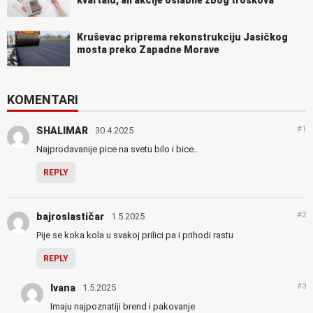
kvartalu, ali akcije oslabile zbog troškova
Kruševac priprema rekonstrukciju Jasičkog
mosta preko Zapadne Morave
KOMENTARI
#1
SHALIMAR
30.4.2025
Najprodavanije pice na svetu bilo i bice..
REPLY
#2
bajroslastičar
1.5.2025
Pije se koka kola u svakoj prilici pa i prihodi rastu
REPLY
#3
Ivana
1.5.2025
Imaju najpoznatiji brend i pakovanje