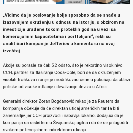
„Vidimo da je poslovanje bolje sposobno da se snađe u
izazovnijem okruženju u odnosu na istoriju, s obzirom na
investicije urađene tokom proteklih godina u vezi sa
komercijalnim kapacitetima i portfolijom“, rekli su
analitičari kompanije Jefferies u komentaru na ovaj
izveštaj.
Akcije su porasle za čak 5,2 odsto, što je rekordno visok nivo.
CCH, partner za flaširanje Coca-Cole, bori se sa okruženjem
visokih troškova i ranije je modifikovao cene u pokušaju da ublaži
pritiske od visoke inflacije i devalvacije deviza u Africi.
Generalni direktor Zoran Bogdanović rekao je za Reuters da
kompanija očekuje da će direktan uticaj američkih tarifa biti
zanemarljiv, jer CCH proizvodi i nabavlja lokalno, dodajući da je
kompanija sa sedištem u Švajcarskoj agilna i da će se prilagoditi
svakom potencijalnom indirektnom uticaju.