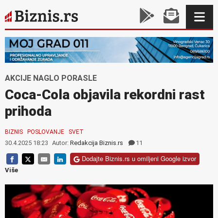
AKCIJE NAGLO PORASLE
Coca-Cola objavila rekordni rast
prihoda
BIZNIS
POSLOVANJE
SVET
30.4.2025 18:23
Autor:
Redakcija Biznis.rs
11
Dodajte Biznis.rs u omiljeni Google izvor
Više