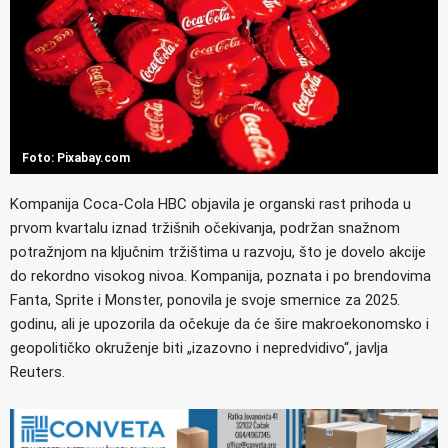
Foto: Pixabay.com
Kompanija Coca-Cola HBC objavila je organski rast prihoda u
prvom kvartalu iznad tržišnih očekivanja, podržan snažnom
potražnjom na ključnim tržištima u razvoju, što je dovelo akcije
do rekordno visokog nivoa. Kompanija, poznata i po brendovima
Fanta, Sprite i Monster, ponovila je svoje smernice za 2025.
godinu, ali je upozorila da očekuje da će šire makroekonomsko i
geopolitičko okruženje biti „izazovno i nepredvidivo“, javlja
Reuters.