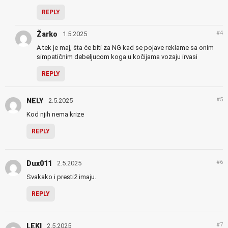
REPLY
#4
Žarko
1.5.2025
A tek je maj, šta će biti za NG kad se pojave reklame sa onim
simpatičnim debeljucom koga u kočijama vozaju irvasi
REPLY
#5
NELY
2.5.2025
Kod njih nema krize
REPLY
#6
Dux011
2.5.2025
Svakako i prestiž imaju.
REPLY
#7
LEKI
2.5.2025