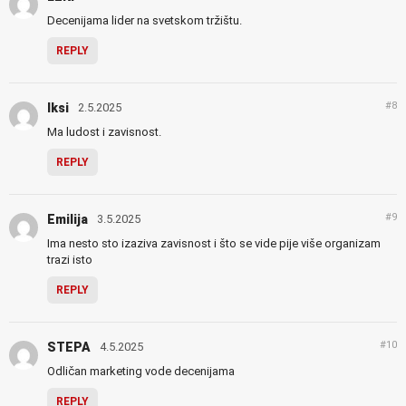
Decenijama lider na svetskom tržištu.
REPLY
#8
Iksi
2.5.2025
Ma ludost i zavisnost.
REPLY
#9
Emilija
3.5.2025
Ima nesto sto izaziva zavisnost i što se vide pije više organizam
trazi isto
REPLY
#10
STEPA
4.5.2025
Odličan marketing vode decenijama
REPLY