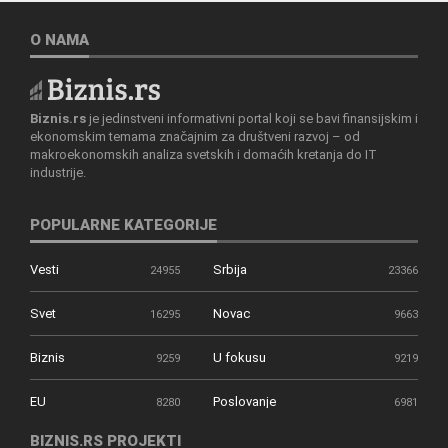
O NAMA
Biznis.rs
je jedinstveni informativni portal koji se bavi finansijskim i
ekonomskim temama značajnim za društveni razvoj – od
makroekonomskih analiza svetskih i domaćih kretanja do IT
industrije.
POPULARNE KATEGORIJE
Vesti
Srbija
24955
23366
Svet
Novac
16295
9663
Biznis
U fokusu
9259
9219
EU
Poslovanje
8280
6981
BIZNIS.RS PROJEKTI