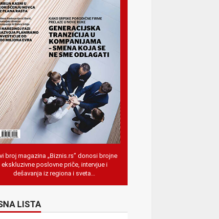
i broj magazina „Biznis.rs” donosi brojne
ekskluzivne poslovne priče, intervjue i
dešavanja iz regiona i sveta…
SNA LISTA