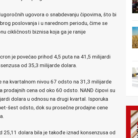
 dugoročnih ugovora o snabdevanju čipovima, što bi
obrog poslovanja i u narednom periodu, čime se
u cikličnosti biznisa koja ga je ranije
on je povećao prihod 4,5 puta na 41,5 milijardi
nsenzusa od 35,3 milijarde dolara.
 na kvartalnom nivou 67 odsto na 31,3 milijarde
ta prodajnih cena od oko 60 odsto. NAND čipovi su
ijardi dolara u odnosu na drugi kvartal. Isporuka
 pet-šest odsto, dok su prosečne prodajne cene
a.
od 25,11 dolara bila je takođe iznad konsenzusa od