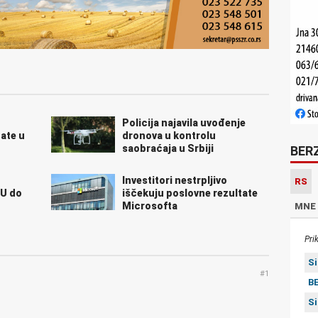
Policija najavila uvođenje
tate u
dronova u kontrolu
saobraćaja u Srbiji
BER
Investitori nestrpljivo
RS
EU do
iščekuju poslovne rezultate
Microsofta
MNE
Pri
S
#1
BE
S