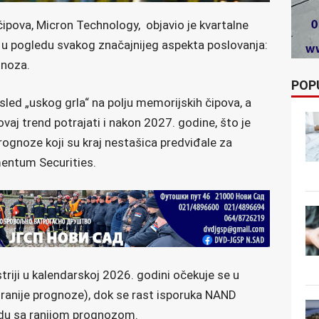
ipova, Micron Technology, objavio je kvartalne
ja u pogledu svakog značajnijeg aspekta poslovanja:
gnoza.
POP
sled „uskog grla“ na polju memorijskih čipova, a
ovaj trend potrajati i nakon 2027. godine, što je
gnoze koji su kraj nestašica predviđale za
entum Securities.
riji u kalendarskoj 2026. godini očekuje se u
ranije prognoze), dok se rast isporuka NAND
adu sa ranijom prognozom.