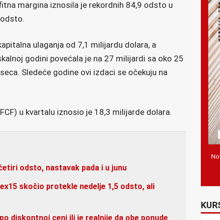
fitna margina iznosila je rekordnih 84,9 odsto u
 odsto.
apitalna ulaganja od 7,1 milijardu dolara, a
kalnoj godini povećala je na 27 milijardi sa oko 25
meseca. Sledeće godine ovi izdaci se očekuju na
CF) u kvartalu iznosio je 18,3 milijarde dolara.
Nov
četiri odsto, nastavak pada i u junu
elex15 skočio protekle nedelje 1,5 odsto, ali
KUR
po diskontnoj ceni ili je realnije da obe ponude