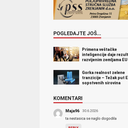
POGLEDAJTE JOŠ...
Primena veštačke
inteligencije daje rezul
razvijenim zemljama EU
Gorka realnost zelene
tranzicije – Težak put 
sopstvenih sirovina
KOMENTARI
Maja96
30.6.2026
ta nestasica se naglo dogodila
REPLY