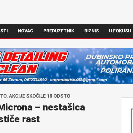
STI
NOVAC
PREDUZETNIK
BIZNIS
U FOKUSU
O, AKCIJE SKOČILE 18 ODSTO
Microna – nestašica
stiče rast