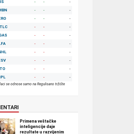
IS
-
-
-
MBN
-
-
-
ERO
-
-
-
TLC
-
-
-
GAS
-
-
-
LFA
-
-
-
NHL
-
-
-
ESV
-
-
-
ITO
-
-
-
MPL
-
-
-
aci se odnose samo na Regulisano tržište
ENTARI
Primena veštačke
inteligencije daje
rezultate u razvijenim