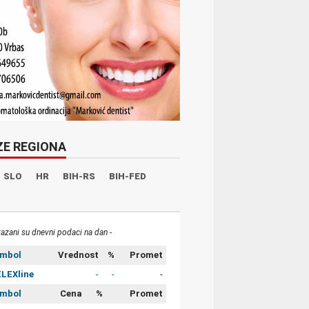
ZE REGIONA
SLO
HR
BIH-RS
BIH-FED
kazani su dnevni podaci na dan -
imbol
Vrednost
%
Promet
LEXline
-
-
-
imbol
Cena
%
Promet