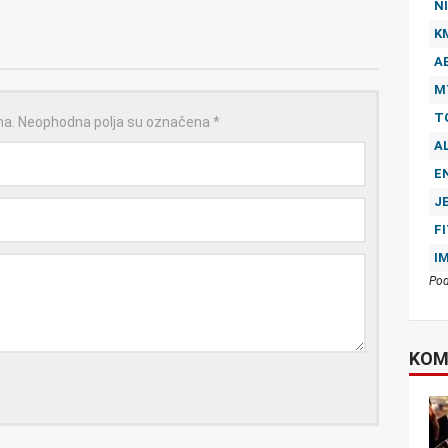
NI
K
A
M
T
na.
Neophodna polja su označena
*
A
E
J
F
I
Pod
KOM