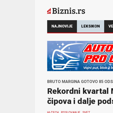
NAJNOVIJE
LEKSIKON
VE
BRUTO MARGINA GOTOVO 85 ODST
Rekordni kvartal 
čipova i dalje pod
HI-TECH
POSLOVANJE
SVET