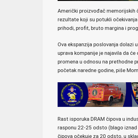
Američki proizvođač memorijskih č
rezultate koji su potukli očekivan
prihodi, profit, bruto margina i pro
Ova ekspanzija poslovanja dolazi u
uprava kompanije je najavila da će 
promena u odnosu na prethodne pro
početak naredne godine, piše Mom
Rast isporuka DRAM čipova u indust
rasponu 22-25 odsto (blago iznad 
čipova očekuje za 20 odsto, u skl