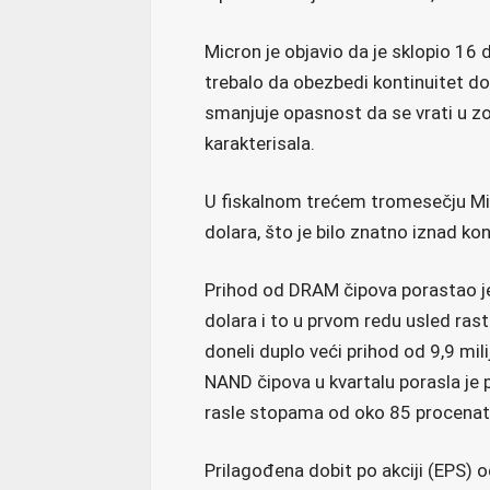
Micron je objavio da je sklopio 16
trebalo da obezbedi kontinuitet d
smanjuje opasnost da se vrati u zon
karakterisala.
U fiskalnom trećem tromesečju Micr
dolara, što je bilo znatno iznad ko
Prihod od DRAM čipova porastao je
dolara i to u prvom redu usled ras
doneli duplo veći prihod od 9,9 mil
NAND čipova u kvartalu porasla je
rasle stopama od oko 85 procenat
Prilagođena dobit po akciji (EPS) 