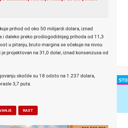
je prihod od oko 50 milijardi dolara, iznad
a i daleko preko prošlogodišnjeg prihoda od 11,3
lnost u pitanju, bruto margina se očekuje na nivou
 je projektovan na 31,0 dolar, iznad konsenzusa od
ovanju skočile su 18 odsto na 1.237 dolara,
rasle 3,7 puta.
VANJE
RAST