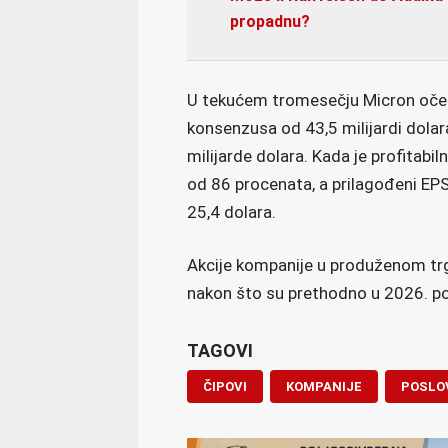
propadnu?
U tekućem tromesečju Micron očeku
konsenzusa od 43,5 milijardi dolar
milijarde dolara. Kada je profitabi
od 86 procenata, a prilagođeni EPS
25,4 dolara.
Akcije kompanije u produženom trg
nakon što su prethodno u 2026. po
TAGOVI
ČIPOVI
KOMPANIJE
POSLO