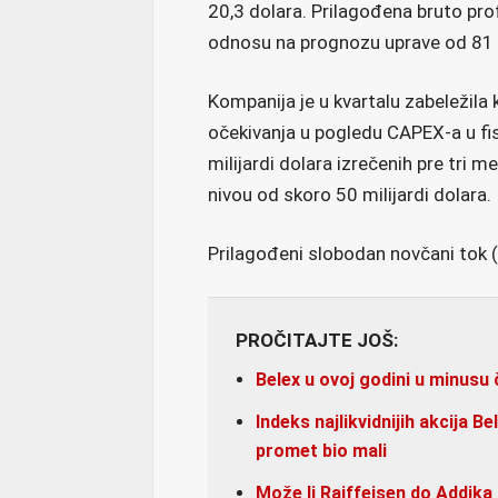
20,3 dolara. Prilagođena bruto pro
odnosu na prognozu uprave od 81
Kompanija je u kvartalu zabeležila k
očekivanja u pogledu CAPEX-a u fis
milijardi dolara izrečenih pre tri 
nivou od skoro 50 milijardi dolara.
Prilagođeni slobodan novčani tok (F
PROČITAJTE JOŠ:
Belex u ovoj godini u minusu 
Indeks najlikvidnijih akcija B
promet bio mali
Može li Raiffeisen do Addika 