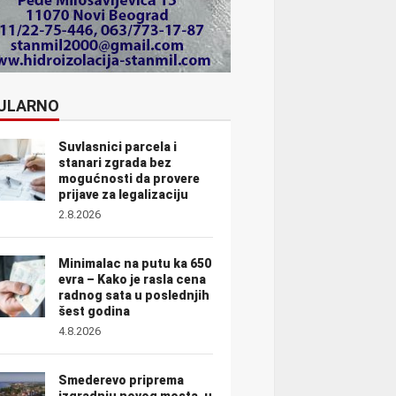
ULARNO
Suvlasnici parcela i
stanari zgrada bez
mogućnosti da provere
prijave za legalizaciju
2.8.2026
Minimalac na putu ka 650
evra – Kako je rasla cena
radnog sata u poslednjih
šest godina
4.8.2026
Smederevo priprema
izgradnju novog mosta, u