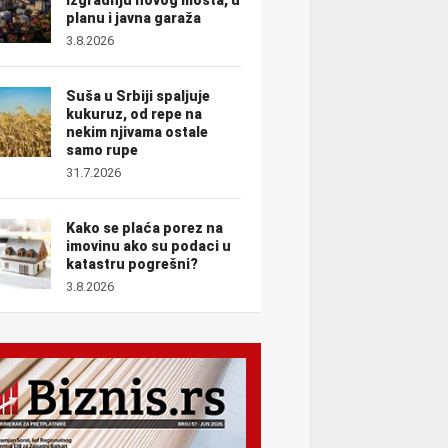
planu i javna garaža
3.8.2026
Suša u Srbiji spaljuje
kukuruz, od repe na
nekim njivama ostale
samo rupe
31.7.2026
Kako se plaća porez na
imovinu ako su podaci u
katastru pogrešni?
3.8.2026