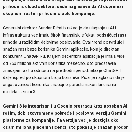
prihode iz cloud sektora, sada naglašava da AI doprinosi
ukupnom rastu i prihodima cele kompanije.
Generalni direktor Sundar Pičai istakao je da ulaganja u AI i
infrastrukturu već imaju širok finansijski efekat, podstičući rast
prihoda u različitim delovima poslovanja. Ovaj trend potvrđuje i
snažan rast baze korisnika Gemini aplikacije, koja je direktan
konkurent ChatGPT-u. Krajem decembra aplikacija je imala više
od 750 miliona aktivnih korisnika mesečno, što predstavlja
značajan rast u odnosu na prethodni period, iako je ChatGPT i
dalje ispred po ukupnom broju korisnika. Pičai je naglasio i da je
angažovanost korisnika značajno porasla nakon lansiranja
modela Gemini 3.
Gemini 3 je integrisan i u Google pretragu kroz poseban AI
režim, dok istovremeno pokreće i poslovnu verziju Gemini
platforme za kompanije. Ta verzija već je dostigla oko
osam miliona plaćenih licenci, što pokazuje snažan prodor