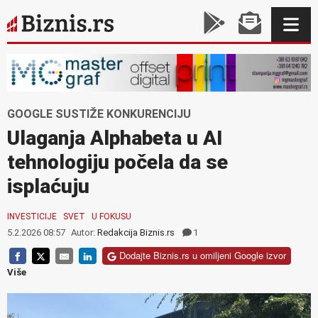
GOOGLE SUSTIŽE KONKURENCIJU
Ulaganja Alphabeta u AI
tehnologiju počela da se
isplaćuju
INVESTICIJE
SVET
U FOKUSU
5.2.2026 08:57
Autor:
Redakcija Biznis.rs
1
Dodajte Biznis.rs u omiljeni Google izvor
Više