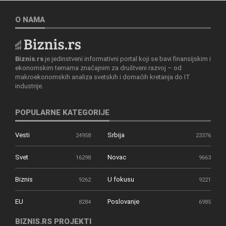
O NAMA
Biznis.rs
je jedinstveni informativni portal koji se bavi finansijskim i
ekonomskim temama značajnim za društveni razvoj – od
makroekonomskih analiza svetskih i domaćih kretanja do IT
industrije.
POPULARNE KATEGORIJE
Vesti
Srbija
24958
23376
Svet
Novac
16298
9663
Biznis
U fokusu
9262
9221
EU
Poslovanje
8284
6985
BIZNIS.RS PROJEKTI