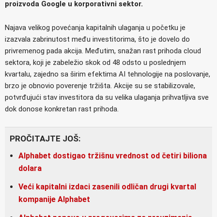
proizvoda Google u korporativni sektor.
Najava velikog povećanja kapitalnih ulaganja u početku je
izazvala zabrinutost među investitorima, što je dovelo do
privremenog pada akcija. Međutim, snažan rast prihoda cloud
sektora, koji je zabeležio skok od 48 odsto u poslednjem
kvartalu, zajedno sa širim efektima AI tehnologije na poslovanje,
brzo je obnovio poverenje tržišta. Akcije su se stabilizovale,
potvrđujući stav investitora da su velika ulaganja prihvatljiva sve
dok donose konkretan rast prihoda.
PROČITAJTE JOŠ:
Alphabet dostigao tržišnu vrednost od četiri biliona
dolara
Veći kapitalni izdaci zasenili odličan drugi kvartal
kompanije Alphabet