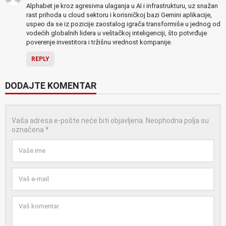
Alphabet je kroz agresivna ulaganja u AI i infrastrukturu, uz snažan
rast prihoda u cloud sektoru i korisničkoj bazi Gemini aplikacije,
uspeo da se iz pozicije zaostalog igrača transformiše u jednog od
vodećih globalnih lidera u veštačkoj inteligenciji, što potvrđuje
poverenje investitora i tržišnu vrednost kompanije.
REPLY
DODAJTE KOMENTAR
Vaša adresa e-pošte neće biti objavljena.
Neophodna polja su
označena
*