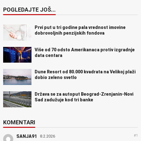
POGLEDAJTE JOŠ...
Prvi put u tri godine pala vrednost imovine
dobrovoljnih penzijskih fondova
Više od 70 odsto Amerikanaca protiv izgradnje
data centara
Dune Resort od 80.000 kvadrata na Velikoj plaži
dobio zeleno svetlo
Država se za autoput Beograd-Zrenjanin-Novi
Sad zadužuje kod tri banke
KOMENTARI
#1
SANJA91
8.2.2026