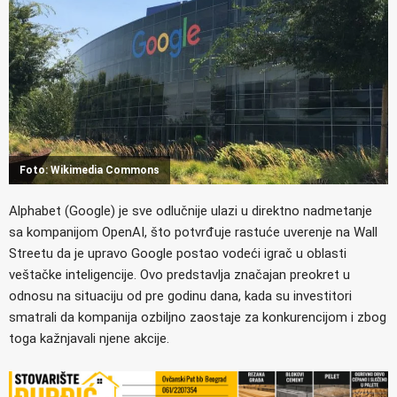
Foto: Wikimedia Commons
Alphabet (Google) je sve odlučnije ulazi u direktno nadmetanje
sa kompanijom OpenAI, što potvrđuje rastuće uverenje na Wall
Streetu da je upravo Google postao vodeći igrač u oblasti
veštačke inteligencije. Ovo predstavlja značajan preokret u
odnosu na situaciju od pre godinu dana, kada su investitori
smatrali da kompanija ozbiljno zaostaje za konkurencijom i zbog
toga kažnjavali njene akcije.