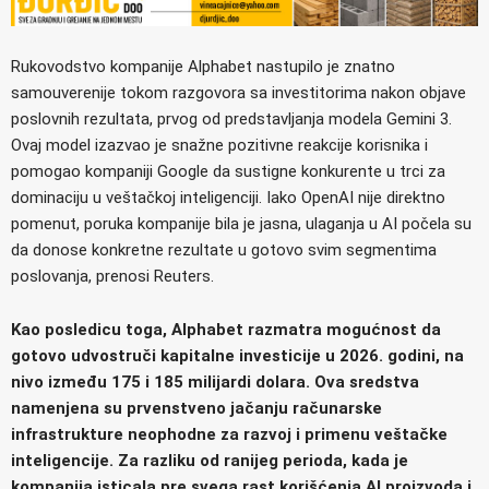
Rukovodstvo kompanije Alphabet nastupilo je znatno
samouverenije tokom razgovora sa investitorima nakon objave
poslovnih rezultata, prvog od predstavljanja modela Gemini 3.
Ovaj model izazvao je snažne pozitivne reakcije korisnika i
pomogao kompaniji Google da sustigne konkurente u trci za
dominaciju u veštačkoj inteligenciji. Iako OpenAI nije direktno
pomenut, poruka kompanije bila je jasna, ulaganja u AI počela su
da donose konkretne rezultate u gotovo svim segmentima
poslovanja, prenosi Reuters.
Kao posledicu toga, Alphabet razmatra mogućnost da
gotovo udvostruči kapitalne investicije u 2026. godini, na
nivo između 175 i 185 milijardi dolara. Ova sredstva
namenjena su prvenstveno jačanju računarske
infrastrukture neophodne za razvoj i primenu veštačke
inteligencije. Za razliku od ranijeg perioda, kada je
kompanija isticala pre svega rast korišćenja AI proizvoda i