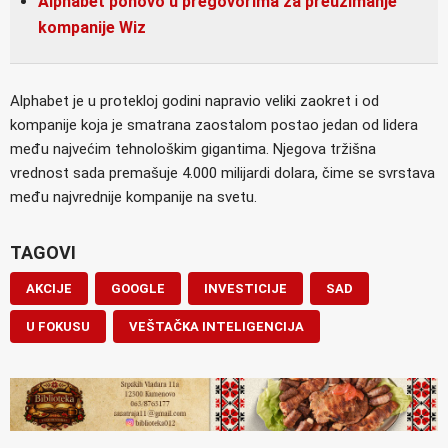
Alphabet ponovo u pregovorima za preuzimanje
kompanije Wiz
Alphabet je u protekloj godini napravio veliki zaokret i od
kompanije koja je smatrana zaostalom postao jedan od lidera
među najvećim tehnološkim gigantima. Njegova tržišna
vrednost sada premašuje 4.000 milijardi dolara, čime se svrstava
među najvrednije kompanije na svetu.
TAGOVI
AKCIJE
GOOGLE
INVESTICIJE
SAD
U FOKUSU
VEŠTAČKA INTELIGENCIJA