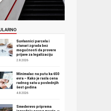
ULARNO
Suvlasnici parcela i
stanari zgrada bez
mogućnosti da provere
prijave za legalizaciju
2.8.2026
Minimalac na putu ka 650
evra – Kako je rasla cena
radnog sata u poslednjih
šest godina
4.8.2026
Smederevo priprema
izgradnju novog mosta, u