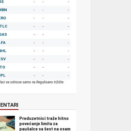
IS
-
-
-
MBN
-
-
-
ERO
-
-
-
TLC
-
-
-
GAS
-
-
-
LFA
-
-
-
NHL
-
-
-
ESV
-
-
-
ITO
-
-
-
MPL
-
-
-
aci se odnose samo na Regulisano tržište
ENTARI
Preduzetnici traže hitno
povećanje limita za
paušalce sa šest na osam