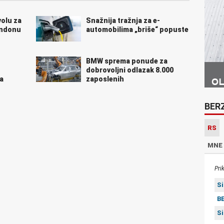
volu za
Snažnija tražnja za e-
ondonu
automobilima „briše“ popuste
BMW sprema ponude za
dobrovoljni odlazak 8.000
a
zaposlenih
BER
RS
MNE
Pri
S
BE
S