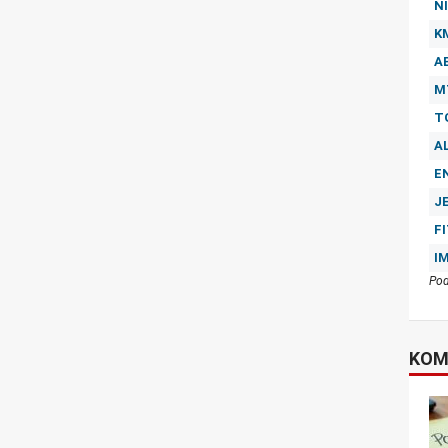
NI
K
A
M
T
A
E
J
F
I
Pod
KOM