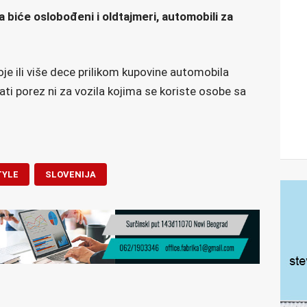
 biće oslobođeni i oldtajmeri, automobili za
oje ili više dece prilikom kupovine automobila
ati porez ni za vozila kojima se koriste osobe sa
TYLE
SLOVENIJA