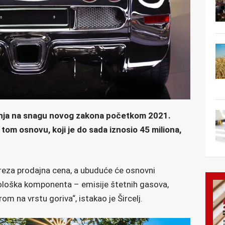
anja na snagu novog zakona početkom 2021.
 tom osnovu, koji je do sada iznosio 45 miliona,
reza prodajna cena, a ubuduće će osnovni
kološka komponenta – emisije štetnih gasova,
m na vrstu goriva“, istakao je Šircelj.