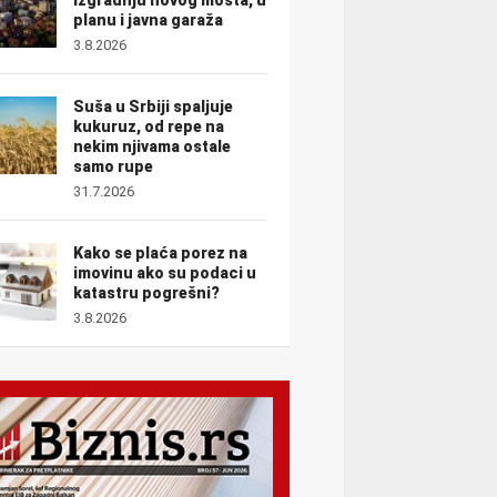
planu i javna garaža
3.8.2026
Suša u Srbiji spaljuje
kukuruz, od repe na
nekim njivama ostale
samo rupe
31.7.2026
Kako se plaća porez na
imovinu ako su podaci u
katastru pogrešni?
3.8.2026