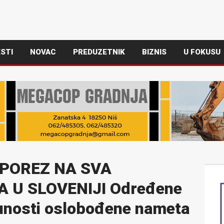
STI
NOVAC
PREDUZETNIK
BIZNIS
U FOKUSU
 POREZ NA SVA
 U SLOVENIJI Određene
punosti oslobođene nameta