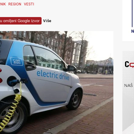
NIK
REGION
VESTI
u omiljeni Google izvor
Više