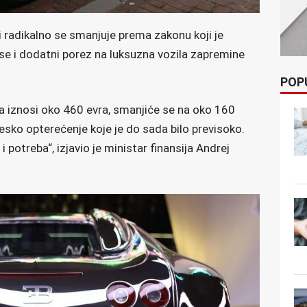
i radikalno se smanjuje prema zakonu koji je
 se i dodatni porez na luksuzna vozila zapremine
POP
da iznosi oko 460 evra, smanjiće se na oko 160
esko opterećenje koje je do sada bilo previsoko.
 potreba“, izjavio je ministar finansija Andrej