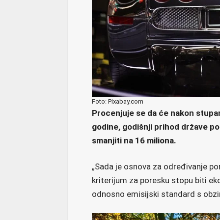
Foto: Pixabay.com
Procenjuje se da će nakon stup
godine, godišnji prihod države po
smanjiti na 16 miliona.
„Sada je osnova za određivanje po
kriterijum za poresku stopu biti e
odnosno emisijski standard s obziro