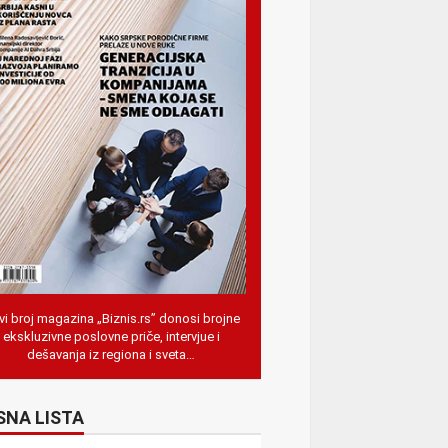
i broj magazina „Biznis.rs” donosi brojne
ekskluzivne poslovne priče, intervjue i
dešavanja iz regiona i sveta…
SNA LISTA