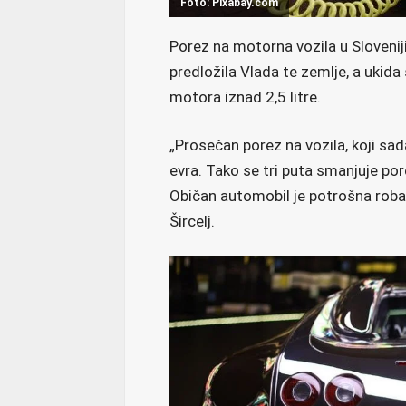
Foto: Pixabay.com
Porez na motorna vozila u Slovenij
predložila Vlada te zemlje, a ukida
motora iznad 2,5 litre.
„Prosečan porez na vozila, koji sa
evra. Tako se tri puta smanjuje por
Običan automobil je potrošna roba i
Šircelj.