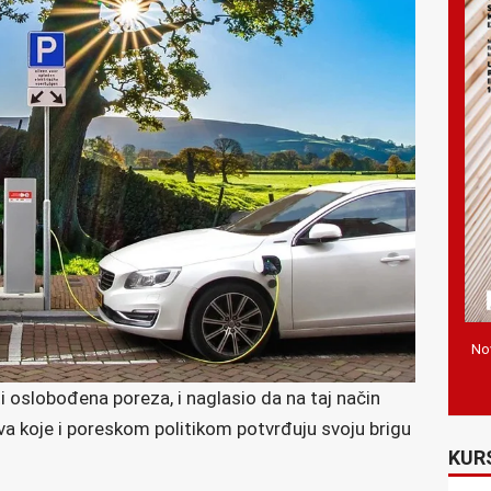
Nov
ti oslobođena poreza, i naglasio da na taj način
a koje i poreskom politikom potvrđuju svoju brigu
KUR