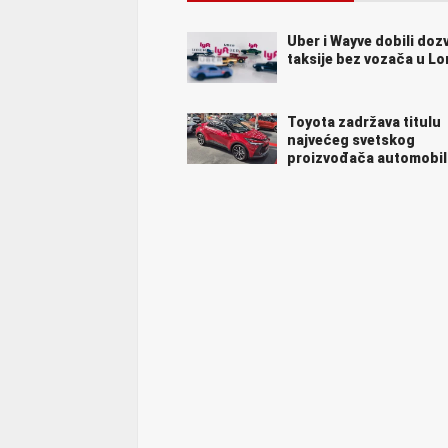
Uber i Wayve dobili doz
taksije bez vozača u L
Toyota zadržava titulu
najvećeg svetskog
proizvođača automobil