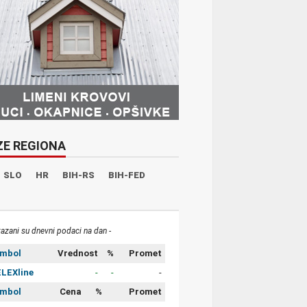
ZE REGIONA
SLO
HR
BIH-RS
BIH-FED
kazani su dnevni podaci na dan -
imbol
Vrednost
%
Promet
LEXline
-
-
-
imbol
Cena
%
Promet