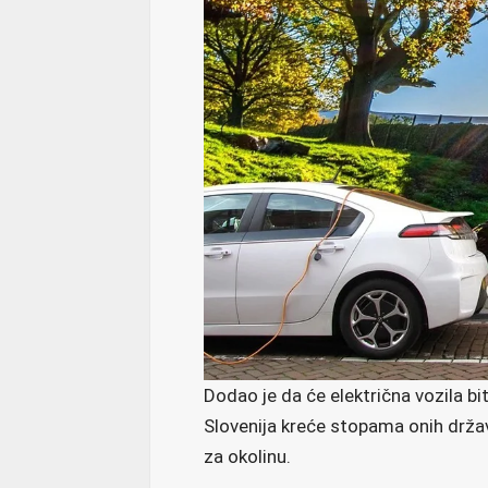
Dodao je da će električna vozila bi
Slovenija kreće stopama onih držav
za okolinu.