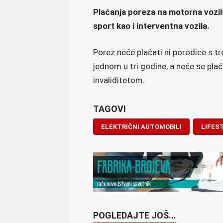
Plaćanja poreza na motorna vozila
sport kao i interventna vozila.
Porez neće plaćati ni porodice s tr
jednom u tri godine, a neće se plać
invaliditetom.
TAGOVI
ELEKTRIČNI AUTOMOBILI
LIFES
POGLEDAJTE JOŠ...