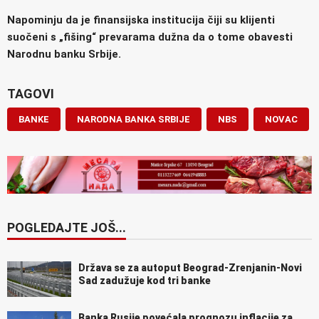
Napominju da je finansijska institucija čiji su klijenti
suočeni s „fišing“ prevarama dužna da o tome obavesti
Narodnu banku Srbije.
TAGOVI
BANKE
NARODNA BANKA SRBIJE
NBS
NOVAC
POGLEDAJTE JOŠ...
Država se za autoput Beograd-Zrenjanin-Novi
Sad zadužuje kod tri banke
Banka Rusije povećala prognozu inflacije za