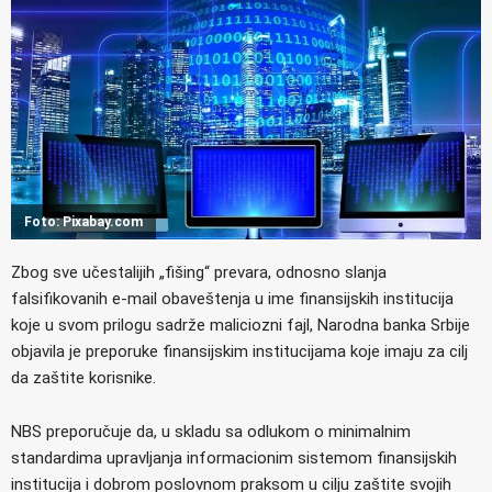
Foto: Pixabay.com
Zbog sve učestalijih „fišing“ prevara, odnosno slanja
falsifikovanih e-mail obaveštenja u ime finansijskih institucija
koje u svom prilogu sadrže maliciozni fajl, Narodna banka Srbije
objavila je preporuke finansijskim institucijama koje imaju za cilj
da zaštite korisnike.
NBS preporučuje da, u skladu sa odlukom o minimalnim
standardima upravljanja informacionim sistemom finansijskih
institucija i dobrom poslovnom praksom u cilju zaštite svojih