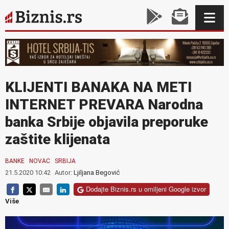
KLIJENTI BANAKA NA METI
INTERNET PREVARA Narodna
banka Srbije objavila preporuke
zaštite klijenata
BANKE
NOVAC
SRBIJA
21.5.2020 10:42
Autor:
Ljiljana Begović
Dodajte Biznis.rs u omiljeni Google izvor
Više