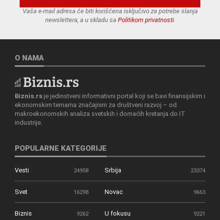
Vaša e-mail adresa će biti korišćena isključivo za potrebe slanja
newslettera, a u skladu sa
Politikom privatnosti
.
O NAMA
Biznis.rs
je jedinstveni informativni portal koji se bavi finansijskim i
ekonomskim temama značajnim za društveni razvoj – od
makroekonomskih analiza svetskih i domaćih kretanja do IT
industrije.
POPULARNE KATEGORIJE
Vesti
Srbija
24958
23374
Svet
Novac
16298
9663
Biznis
U fokusu
9262
9221