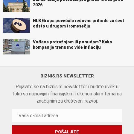
2026.
NLB Grupa povećala redovne prihode za šest
odsto u drugom tromesečju
Vođena potražnjom ili ponudom? Kako
kompanije trenutno vide inflaciju
BIZNIS.RS NEWSLETTER
Prijavite se na biznis.rs newsletter i budite uvek u
toku sa najnovijim finansijskim i ekonomskim temama
značajnim za društveni razvoj.