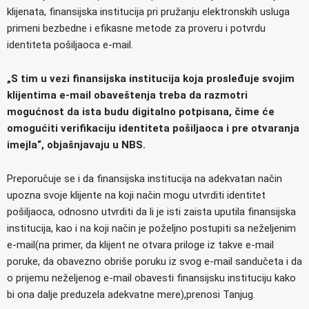
klijenata, finansijska institucija pri pružanju elektronskih usluga
primeni bezbedne i efikasne metode za proveru i potvrdu
identiteta pošiljaoca e-mail.
„S tim u vezi finansijska institucija koja prosleđuje svojim
klijentima
e-mail
obaveštenja treba da razmotri
mogućnost da ista budu digitalno potpisana, čime će
omogućiti verifikaciju identiteta pošiljaoca i pre otvaranja
imejla“, objašnjavaju u NBS.
Preporučuje se i da finansijska institucija na adekvatan način
upozna svoje klijente na koji način mogu utvrditi identitet
pošiljaoca, odnosno utvrditi da li je isti zaista uputila finansijska
institucija, kao i na koji način je poželjno postupiti sa neželjenim
e-mail(na primer, da klijent ne otvara priloge iz takve e-mail
poruke, da obavezno obriše poruku iz svog e-mail sandučeta i da
o prijemu neželjenog e-mail obavesti finansijsku instituciju kako
bi ona dalje preduzela adekvatne mere),prenosi Tanjug.