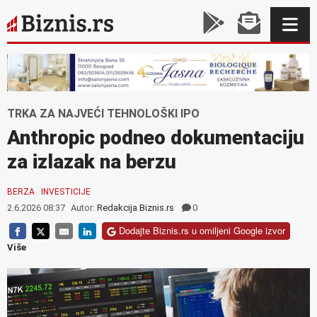
TRKA ZA NAJVEĆI TEHNOLOŠKI IPO
Anthropic podneo dokumentaciju
za izlazak na berzu
BERZA
INVESTICIJE
2.6.2026 08:37
Autor:
Redakcija Biznis.rs
0
Dodajte Biznis.rs u omiljeni Google izvor
Više