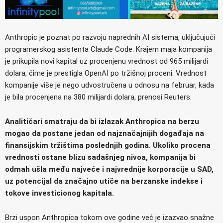
Anthropic je poznat po razvoju naprednih AI sistema, uključujući
programerskog asistenta Claude Code. Krajem maja kompanija
je prikupila novi kapital uz procenjenu vrednost od 965 milijardi
dolara, čime je prestigla OpenAI po tržišnoj proceni. Vrednost
kompanije više je nego udvostručena u odnosu na februar, kada
je bila procenjena na 380 milijardi dolara, prenosi Reuters.
Analitičari smatraju da bi izlazak Anthropica na berzu
mogao da postane jedan od najznačajnijih događaja na
finansijskim tržištima poslednjih godina. Ukoliko procena
vrednosti ostane blizu sadašnjeg nivoa, kompanija bi
odmah ušla među najveće i najvrednije korporacije u SAD,
uz potencijal da značajno utiče na berzanske indekse i
tokove investicionog kapitala.
Brzi uspon Anthropica tokom ove godine već je izazvao snažne