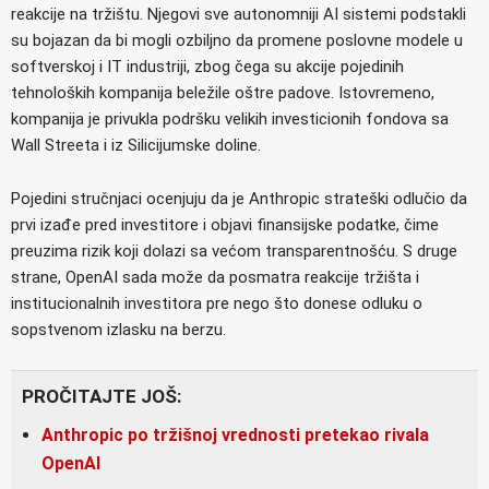
reakcije na tržištu. Njegovi sve autonomniji AI sistemi podstakli
su bojazan da bi mogli ozbiljno da promene poslovne modele u
softverskoj i IT industriji, zbog čega su akcije pojedinih
tehnoloških kompanija beležile oštre padove. Istovremeno,
kompanija je privukla podršku velikih investicionih fondova sa
Wall Streeta i iz Silicijumske doline.
Pojedini stručnjaci ocenjuju da je Anthropic strateški odlučio da
prvi izađe pred investitore i objavi finansijske podatke, čime
preuzima rizik koji dolazi sa većom transparentnošću. S druge
strane, OpenAI sada može da posmatra reakcije tržišta i
institucionalnih investitora pre nego što donese odluku o
sopstvenom izlasku na berzu.
PROČITAJTE JOŠ:
Anthropic po tržišnoj vrednosti pretekao rivala
OpenAI