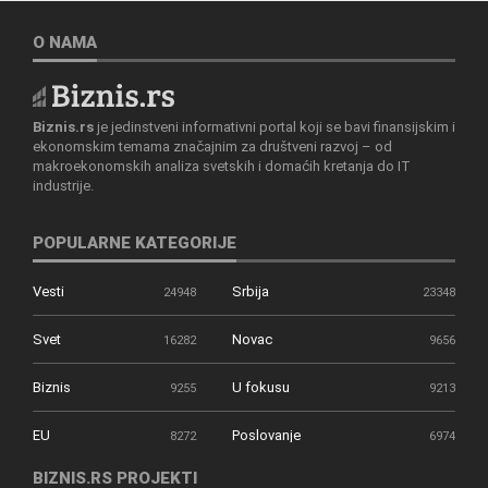
O NAMA
Biznis.rs
je jedinstveni informativni portal koji se bavi finansijskim i
ekonomskim temama značajnim za društveni razvoj – od
makroekonomskih analiza svetskih i domaćih kretanja do IT
industrije.
POPULARNE KATEGORIJE
Vesti
Srbija
24948
23348
Svet
Novac
16282
9656
Biznis
U fokusu
9255
9213
EU
Poslovanje
8272
6974
BIZNIS.RS PROJEKTI