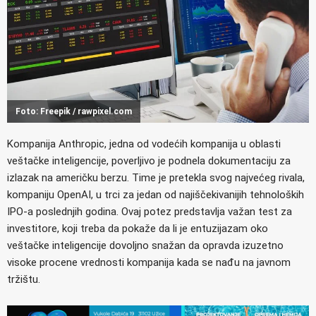
Foto: Freepik / rawpixel.com
Kompanija Anthropic, jedna od vodećih kompanija u oblasti
veštačke inteligencije, poverljivo je podnela dokumentaciju za
izlazak na američku berzu. Time je pretekla svog najvećeg rivala,
kompaniju OpenAI, u trci za jedan od najiščekivanijih tehnoloških
IPO-a poslednjih godina. Ovaj potez predstavlja važan test za
investitore, koji treba da pokaže da li je entuzijazam oko
veštačke inteligencije dovoljno snažan da opravda izuzetno
visoke procene vrednosti kompanija kada se nađu na javnom
tržištu.