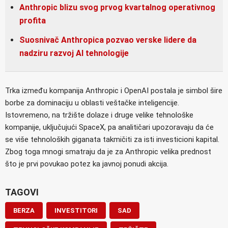
Anthropic blizu svog prvog kvartalnog operativnog
profita
Suosnivač Anthropica pozvao verske lidere da
nadziru razvoj AI tehnologije
Trka između kompanija Anthropic i OpenAI postala je simbol šire
borbe za dominaciju u oblasti veštačke inteligencije.
Istovremeno, na tržište dolaze i druge velike tehnološke
kompanije, uključujući SpaceX, pa analitičari upozoravaju da će
se više tehnoloških giganata takmičiti za isti investicioni kapital.
Zbog toga mnogi smatraju da je za Anthropic velika prednost
što je prvi povukao potez ka javnoj ponudi akcija.
TAGOVI
BERZA
INVESTITORI
SAD