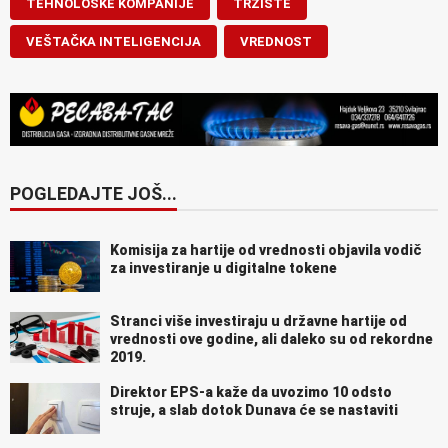
TEHNOLOŠKE KOMPANIJE
TRŽIŠTE
VEŠTAČKA INTELIGENCIJA
VREDNOST
POGLEDAJTE JOŠ...
Komisija za hartije od vrednosti objavila vodič
za investiranje u digitalne tokene
Stranci više investiraju u državne hartije od
vrednosti ove godine, ali daleko su od rekordne
2019.
Direktor EPS-a kaže da uvozimo 10 odsto
struje, a slab dotok Dunava će se nastaviti