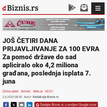
JOŠ ČETIRI DANA
PRIJAVLJIVANJE ZA 100 EVRA
Za pomoć države do sad
apliciralo oko 4,2 miliona
građana, poslednja isplata 7.
juna
IZDVAJAMO
NOVAC
SRBIJA
VESTI
2.6.2020 08:50
Autor:
Redakcija Biznis.rs
Dodajte Biznis.rs u omiljeni Google izvor