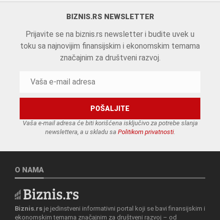
BIZNIS.RS NEWSLETTER
Prijavite se na biznis.rs newsletter i budite uvek u
toku sa najnovijim finansijskim i ekonomskim temama
značajnim za društveni razvoj.
Vaša e-mail adresa će biti korišćena isključivo za potrebe slanja
newslettera, a u skladu sa
Politikom privatnosti
.
O NAMA
Biznis.rs
je jedinstveni informativni portal koji se bavi finansijskim i
ekonomskim temama značajnim za društveni razvoj – od