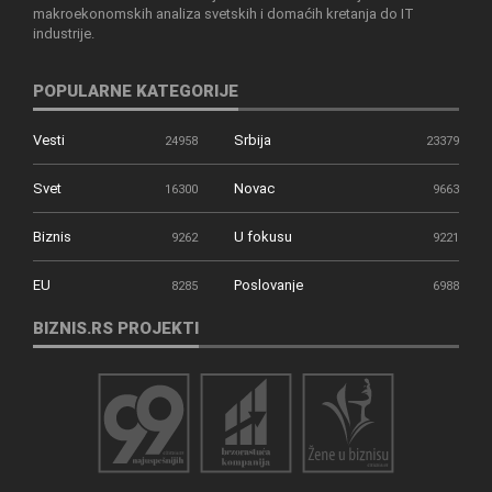
makroekonomskih analiza svetskih i domaćih kretanja do IT
industrije.
POPULARNE KATEGORIJE
Vesti
Srbija
24958
23379
Svet
Novac
16300
9663
Biznis
U fokusu
9262
9221
EU
Poslovanje
8285
6988
BIZNIS.RS PROJEKTI