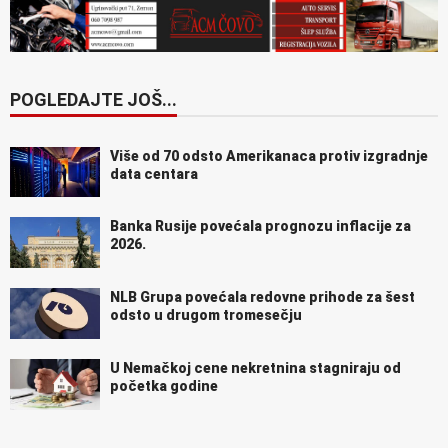
POGLEDAJTE JOŠ...
Više od 70 odsto Amerikanaca protiv izgradnje
data centara
Banka Rusije povećala prognozu inflacije za
2026.
NLB Grupa povećala redovne prihode za šest
odsto u drugom tromesečju
U Nemačkoj cene nekretnina stagniraju od
početka godine