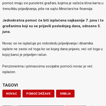
pomoć imaju svi punoletni građani, kojima je važeća lična karta u
trenutkku prijavljivanja, piše na sajtu Ministarstva finansija.
Jednokratna pomoć će biti isplaćena najkasnije 7. juna i to
građanima koji su se prijavili poslednjeg dana, odnosno 5.
juna.
Novac se ne isplaćuje po redosledu prijavljivanja i dinamika
isplate ne zavisi od toga ko se kojeg dana prijavio, već od toga u
kojoj banci je prijavljen račun.
Penzionerima i primaocima socijalne pomoći novac je već
isplaćen.
TAGOVI
NOVAC
POMOĆ DRŽAVE
SRBIJA