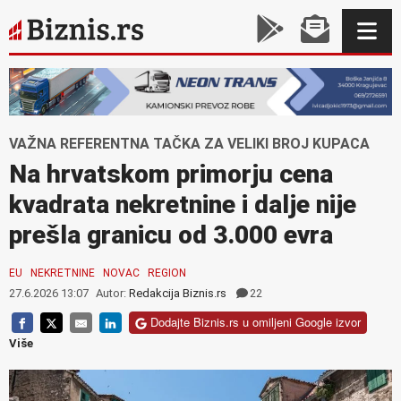
VAŽNA REFERENTNA TAČKA ZA VELIKI BROJ KUPACA
Na hrvatskom primorju cena
kvadrata nekretnine i dalje nije
prešla granicu od 3.000 evra
EU
NEKRETNINE
NOVAC
REGION
27.6.2026 13:07
Autor:
Redakcija Biznis.rs
22
Dodajte Biznis.rs u omiljeni Google izvor
Više