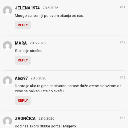
#11
JELENA1974
28.6.2026
Mnogo su realniji po ovom pitanju od nas.
REPLY
#12
MARA
28.6.2026
Sto i nije strašno
REPLY
#13
Alex97
28.6.2026
Dobro je ako ta granica stvarno ostane duže vreme s’obzirom da
cene na balkanu stalno skaču.
REPLY
#14
ZVONČICA
28.6.2026
Kod nas skoro 3000e Borča i Mirijevo