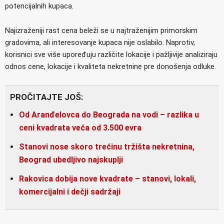
potencijalnih kupaca.
Najizraženiji rast cena beleži se u najtraženijim primorskim
gradovima, ali interesovanje kupaca nije oslabilo. Naprotiv,
korisnici sve više upoređuju različite lokacije i pažljivije analiziraju
odnos cene, lokacije i kvaliteta nekretnine pre donošenja odluke.
PROČITAJTE JOŠ:
Od Aranđelovca do Beograda na vodi – razlika u
ceni kvadrata veća od 3.500 evra
Stanovi nose skoro trećinu tržišta nekretnina,
Beograd ubedljivo najskuplji
Rakovica dobija nove kvadrate – stanovi, lokali,
komercijalni i dečji sadržaji