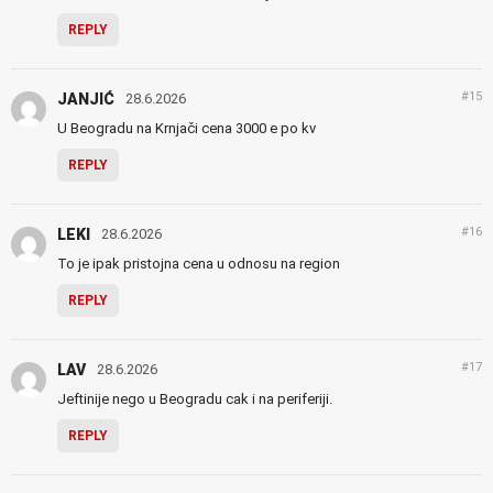
REPLY
#15
JANJIĆ
28.6.2026
U Beogradu na Krnjači cena 3000 e po kv
REPLY
#16
LEKI
28.6.2026
To je ipak pristojna cena u odnosu na region
REPLY
#17
LAV
28.6.2026
Jeftinije nego u Beogradu cak i na periferiji.
REPLY