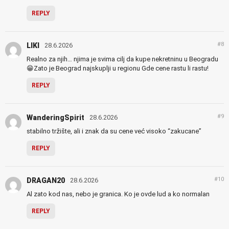
REPLY
#8
LIKI
28.6.2026
Realno za njih… njima je svima cilj da kupe nekretninu u Beogradu
😁Zato je Beograd najskuplji u regionu Gde cene rastu li rastu!
REPLY
#9
WanderingSpirit
28.6.2026
stabilno tržište, ali i znak da su cene već visoko “zakucane”
REPLY
#10
DRAGAN20
28.6.2026
Al zato kod nas, nebo je granica. Ko je ovde lud a ko normalan
REPLY