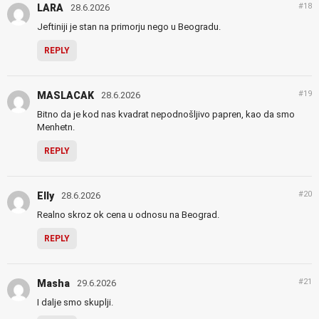
#18
LARA
28.6.2026
Jeftiniji je stan na primorju nego u Beogradu.
REPLY
#19
MASLACAK
28.6.2026
Bitno da je kod nas kvadrat nepodnošljivo papren, kao da smo
Menhetn.
REPLY
#20
Elly
28.6.2026
Realno skroz ok cena u odnosu na Beograd.
REPLY
#21
Masha
29.6.2026
I dalje smo skuplji.