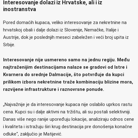
Interesovanje dolazi iz Hrvatske, ali i iz
inostranstva
Pored domaćih kupaca, veliko interesovanje za nekretnine na
hrvatskoj obali i dalje dolazi iz Slovenije, Nemačke, Italije i
Austrije, dok je poslednjih meseci zabeležen i veći broj upita iz
Srbije.
Interesovanje nije usmereno samo na jednu regiju. Među
najtraženijim destinacijama nalaze se gradovi od Istre i
Kvarnera do srednje Dalmacije, što potvrđuje da kupci
prilikom izbora nekretnine traže kombinaciju blizine mora,
razvijene infrastrukture i raznovrsne ponude.
„Najvažnije je da interesovanje kupaca nije oslabilo uprkos rastu
cena. Kupci su i dalje aktivni na tržištu, ali su postali selektivniji.
Danas više nego ranije upoređuju lokacije, analiziraju odnos cene
i kvaliteta i istražuju širi krug destinacija pre donošenja konačne
odluke“, zaključio je Matijević.