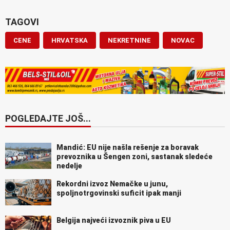
TAGOVI
CENE
HRVATSKA
NEKRETNINE
NOVAC
POGLEDAJTE JOŠ...
Mandić: EU nije našla rešenje za boravak
prevoznika u Šengen zoni, sastanak sledeće
nedelje
Rekordni izvoz Nemačke u junu,
spoljnotrgovinski suficit ipak manji
Belgija najveći izvoznik piva u EU