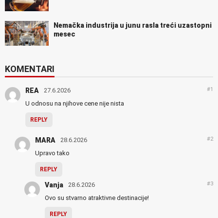
Nemačka industrija u junu rasla treći uzastopni
mesec
KOMENTARI
#1
REA
27.6.2026
U odnosu na njihove cene nije nista
REPLY
#2
MARA
28.6.2026
Upravo tako
REPLY
#3
Vanja
28.6.2026
Ovo su stvarno atraktivne destinacije!
REPLY