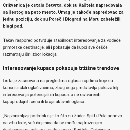
Crikvenica je ostala četvrta, dok su Kaštela napredovala
sa šestog na peto mesto. Umag je takođe napredovao za
jednu poziciju, dok su Poreč i Biograd na Moru zabeležili
blagi pad.
Takav raspored potvrđuje stabilnost interesovanja za vodeće
primorske destinacije, ali i pokazuje da kupci sve češće
razmatraju širi izbor lokacija.
Interesovanje kupaca pokazuje tržišne trendove
Lista je zasnovana na pregledima oglasa i upitima koje su
korisnici slali oglašivačima, zbog čega predstavlja pokazatelj
interesovanja potencijalnih kupaca, a ne ostvarenih
kupoprodajnih cena ili broja aktivnih oglasa.
„Najzanimljiviji podatak nije to što su Zadar, Split i Pula ponovo
na vrhu liste, već činjenica da se među najtraženijim
destinacijama nalaze i gradovi poput Kaštela, Crikvenice,