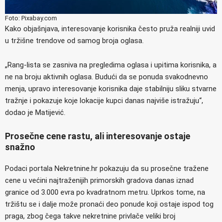
Foto: Pixabay.com
Kako objašnjava, interesovanje korisnika često pruža realniji uvid
u tržišne trendove od samog broja oglasa.
„Rang-lista se zasniva na pregledima oglasa i upitima korisnika, a
ne na broju aktivnih oglasa. Budući da se ponuda svakodnevno
menja, upravo interesovanje korisnika daje stabilniju sliku stvarne
tražnje i pokazuje koje lokacije kupci danas najviše istražuju“,
dodao je Matijević.
Prosečne cene rastu, ali interesovanje ostaje
snažno
Podaci portala Nekretnine.hr pokazuju da su prosečne tražene
cene u većini najtraženijih primorskih gradova danas iznad
granice od 3.000 evra po kvadratnom metru. Uprkos tome, na
tržištu se i dalje može pronaći deo ponude koji ostaje ispod tog
praga, zbog čega takve nekretnine privlače veliki broj