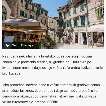
Split/Foto: Pixabay.com
Rast cena nekretnina na hrvatskoj obali poslednjih godina
značajno je promenio tržište, ali granica od 3.000 evra po
kvadratnom metru i dalje ostaje važna referentna tačka za veliki
broj kupaca.
Iako prosečne tražene cene u većini primorskih gradova danas
premašuju taj iznos, deo ponude i dalje se može pronaći u tom
cenovnom okviru, zbog čega takve nekretnine i dalje privlače
veliko interesovanje, prenosi SEEbiz.