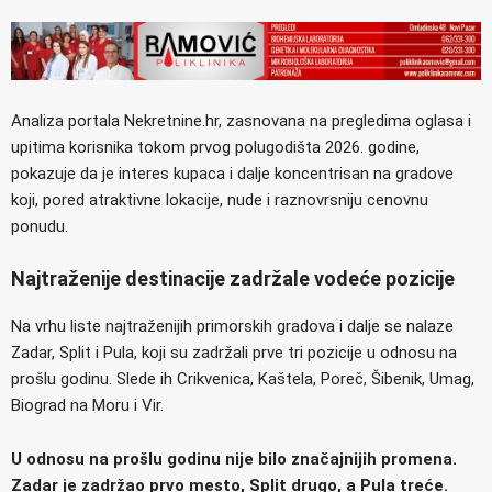
Analiza portala Nekretnine.hr, zasnovana na pregledima oglasa i
upitima korisnika tokom prvog polugodišta 2026. godine,
pokazuje da je interes kupaca i dalje koncentrisan na gradove
koji, pored atraktivne lokacije, nude i raznovrsniju cenovnu
ponudu.
Najtraženije destinacije zadržale vodeće pozicije
Na vrhu liste najtraženijih primorskih gradova i dalje se nalaze
Zadar, Split i Pula, koji su zadržali prve tri pozicije u odnosu na
prošlu godinu. Slede ih Crikvenica, Kaštela, Poreč, Šibenik, Umag,
Biograd na Moru i Vir.
U odnosu na prošlu godinu nije bilo značajnijih promena.
Zadar je zadržao prvo mesto, Split drugo, a Pula treće.