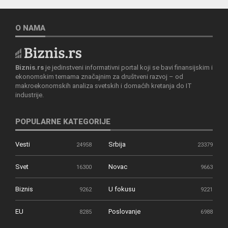
O NAMA
Biznis.rs
je jedinstveni informativni portal koji se bavi finansijskim i
ekonomskim temama značajnim za društveni razvoj – od
makroekonomskih analiza svetskih i domaćih kretanja do IT
industrije.
POPULARNE KATEGORIJE
Vesti
Srbija
24958
23379
Svet
Novac
16300
9663
Biznis
U fokusu
9262
9221
EU
Poslovanje
8285
6988