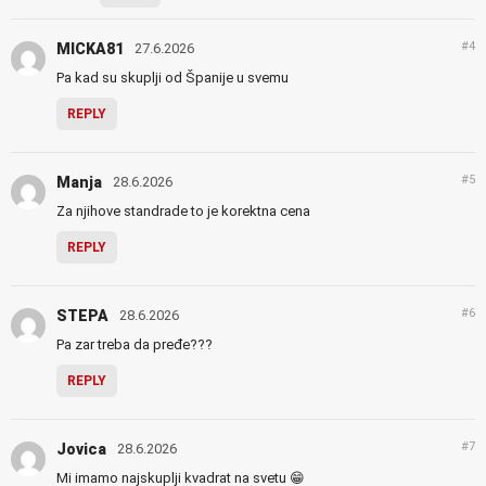
#4
MICKA81
27.6.2026
Pa kad su skuplji od Španije u svemu
REPLY
#5
Manja
28.6.2026
Za njihove standrade to je korektna cena
REPLY
#6
STEPA
28.6.2026
Pa zar treba da pređe???
REPLY
#7
Jovica
28.6.2026
Mi imamo najskuplji kvadrat na svetu 😁