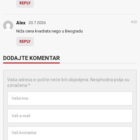
REPLY
#22
Alex
20.7.2026
Niža cena kvadrata nego u Beogradu
REPLY
DODAJTE KOMENTAR
Vaša adresa e-pošte neće biti objavljena.
Neophodna polja su
označena
*