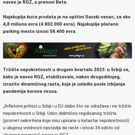
naveo je RGZ, a prenosi Beta.
Najskuplja kuća prodata je na opštini Savski venac, za oko
4,8 miliona evra (4.802.000 evra). Najskuplje plaćeno
parking mesto iznosi 58.400 evra.
Tržište nepokretnosti u drugom kvartalu 2023. u Srbiji se,
kako je naveo RGZ, stabilizovalo, nakon dvogodišnjeg,
izrazito dinamičnog rasta, koje je usledio posle izbijanja
pandemije korona virusa.
„Inflatorni pritisci u Srbiji i u EU slabe što se odražava i na tržište
nepokretnosti u Srbiji. Udeo delimično regulisanog tržišta
(promet nekretnina koje nisu upisane u katastar nepokretnosti)
u ukupnoj vrednosti nastavlja da raste i iznosi 34 odsto od
ukupnog prometa“, naveo je RGZ.