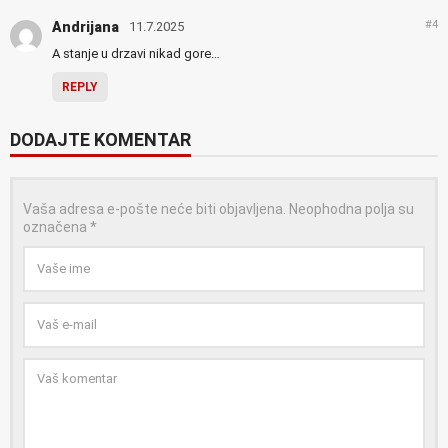
#4
Andrijana
11.7.2025
A stanje u drzavi nikad gore…
REPLY
DODAJTE KOMENTAR
Vaša adresa e-pošte neće biti objavljena.
Neophodna polja su
označena
*