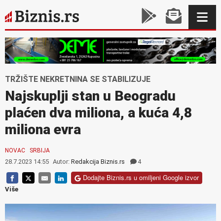
TRŽIŠTE NEKRETNINA SE STABILIZUJE
Najskuplji stan u Beogradu
plaćen dva miliona, a kuća 4,8
miliona evra
NOVAC
SRBIJA
28.7.2023 14:55
Autor:
Redakcija Biznis.rs
4
Dodajte Biznis.rs u omiljeni Google izvor
Više