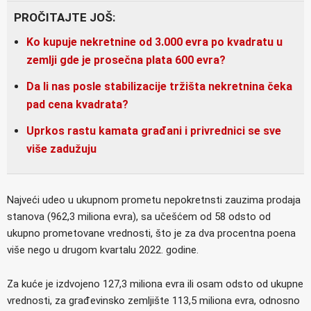
PROČITAJTE JOŠ:
Ko kupuje nekretnine od 3.000 evra po kvadratu u
zemlji gde je prosečna plata 600 evra?
Da li nas posle stabilizacije tržišta nekretnina čeka
pad cena kvadrata?
Uprkos rastu kamata građani i privrednici se sve
više zadužuju
Najveći udeo u ukupnom prometu nepokretnsti zauzima prodaja
stanova (962,3 miliona evra), sa učešćem od 58 odsto od
ukupno prometovane vrednosti, što je za dva procentna poena
više nego u drugom kvartalu 2022. godine.
Za kuće je izdvojeno 127,3 miliona evra ili osam odsto od ukupne
vrednosti, za građevinsko zemljište 113,5 miliona evra, odnosno