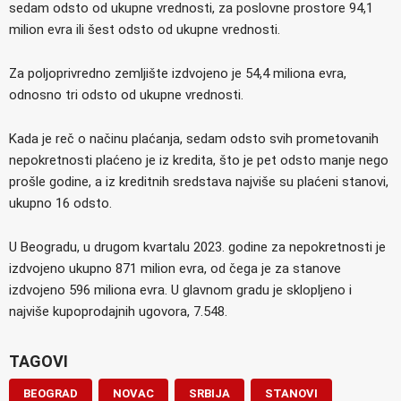
sedam odsto od ukupne vrednosti, za poslovne prostore 94,1
milion evra ili šest odsto od ukupne vrednosti.
Za poljoprivredno zemljište izdvojeno je 54,4 miliona evra,
odnosno tri odsto od ukupne vrednosti.
Kada je reč o načinu plaćanja, sedam odsto svih prometovanih
nepokretnosti plaćeno je iz kredita, što je pet odsto manje nego
prošle godine, a iz kreditnih sredstava najviše su plaćeni stanovi,
ukupno 16 odsto.
U Beogradu, u drugom kvartalu 2023. godine za nepokretnosti je
izdvojeno ukupno 871 milion evra, od čega je za stanove
izdvojeno 596 miliona evra. U glavnom gradu je sklopljeno i
najviše kupoprodajnih ugovora, 7.548.
TAGOVI
BEOGRAD
NOVAC
SRBIJA
STANOVI