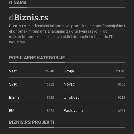
O NAMA
Biznis.rs
je jedinstveni informativni portal koji se bavi finansijskim i
ekonomskim temama značajnim za društveni razvoj – od
makroekonomskih analiza svetskih i domaćih kretanja do IT
industrije.
POPULARNE KATEGORIJE
Vesti
Srbija
24948
23348
Svet
Novac
16282
9656
Biznis
U fokusu
9255
9213
EU
Poslovanje
8272
6974
BIZNIS.RS PROJEKTI