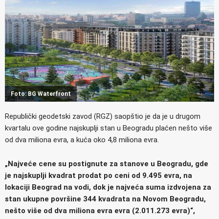
Foto: BG Waterfront
Republički geodetski zavod (RGZ) saopštio je da je u drugom
kvartalu ove godine najskuplji stan u Beogradu plaćen nešto više
od dva miliona evra, a kuća oko 4,8 miliona evra.
„Najveće cene su postignute za stanove u Beogradu, gde
je najskuplji kvadrat prodat po ceni od 9.495 evra, na
lokaciji Beograd na vodi, dok je najveća suma izdvojena za
stan ukupne površine 344 kvadrata na Novom Beogradu,
nešto više od dva miliona evra evra (2.011.273 evra)“,