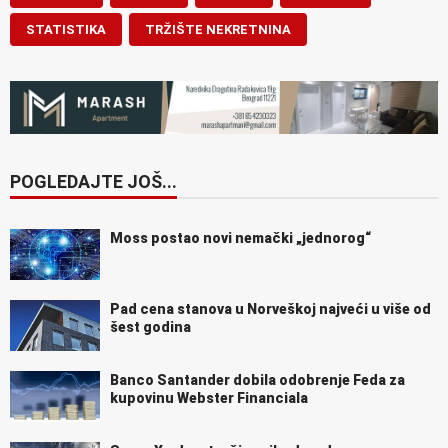
STATISTIKA
TRŽIŠTE NEKRETNINA
POGLEDAJTE JOŠ...
Moss postao novi nemački „jednorog“
Pad cena stanova u Norveškoj najveći u više od
šest godina
Banco Santander dobila odobrenje Feda za
kupovinu Webster Financiala