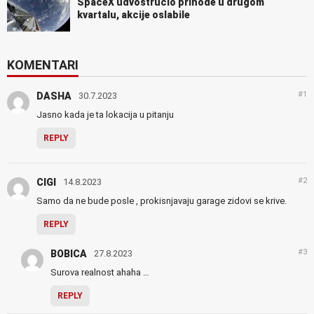
SpaceX udvostručio prihode u drugom
kvartalu, akcije oslabile
KOMENTARI
#1
DASHA
30.7.2023
Jasno kada je ta lokacija u pitanju
REPLY
#2
CIGI
14.8.2023
Samo da ne bude posle , prokisnjavaju garage zidovi se krive.
REPLY
#3
BOBICA
27.8.2023
Surova realnost ahaha …
REPLY