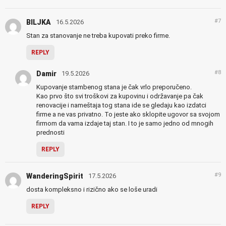
#7
BILJKA
16.5.2026
Stan za stanovanje ne treba kupovati preko firme.
REPLY
#8
Damir
19.5.2026
Kupovanje stambenog stana je čak vrlo preporučeno.
Kao prvo što svi troškovi za kupovinu i održavanje pa čak
renovacije i nameštaja tog stana ide se gledaju kao izdatci
firme a ne vas privatno. To jeste ako sklopite ugovor sa svojom
firmom da vama izdaje taj stan. I to je samo jedno od mnogih
prednosti
REPLY
#9
WanderingSpirit
17.5.2026
dosta kompleksno i rizično ako se loše uradi
REPLY