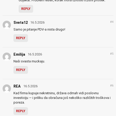
objekat. Problem rešen, korak mora iznositi tržišni prosek.
REPLY
#4
Sveta12
16.5.2026
Samo je pitanje PDV-a nista drugo!
REPLY
#5
Emilija
16.5.2026
Naši svasta muckaju.
REPLY
#6
REA
16.5.2026
Kad firma kupuje nekretninu, država odmah vidi poslovnu
investiciju — i priliku da obračuna još nekoliko različitih troškova i
poreza.
REPLY