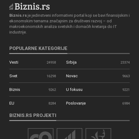
Biznis.rs
je jedinstveni informativni portal koji se bavi finansijskim i
ekonomskim temama značajnim za društveni razvoj – od
makroekonomskih analiza svetskih i domaćih kretanja do IT
industrije.
POPULARNE KATEGORIJE
Vesti
Srbija
24958
23374
Svet
Novac
16298
9663
Biznis
U fokusu
9262
9221
EU
Poslovanje
8284
6984
BIZNIS.RS PROJEKTI