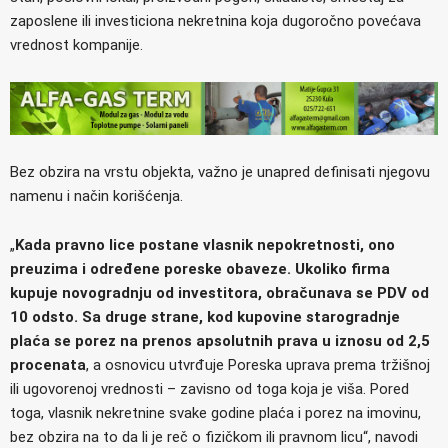
zaposlene ili investiciona nekretnina koja dugoročno povećava
vrednost kompanije.
Bez obzira na vrstu objekta, važno je unapred definisati njegovu
namenu i način korišćenja.
„
Kada pravno lice postane vlasnik nepokretnosti, ono
preuzima i određene poreske obaveze. Ukoliko firma
kupuje novogradnju od investitora, obračunava se PDV od
10 odsto. Sa druge strane, kod kupovine starogradnje
plaća se porez na prenos apsolutnih prava u iznosu od 2,5
procenata
, a osnovicu utvrđuje Poreska uprava prema tržišnoj
ili ugovorenoj vrednosti – zavisno od toga koja je viša. Pored
toga, vlasnik nekretnine svake godine plaća i porez na imovinu,
bez obzira na to da li je reč o fizičkom ili pravnom licu“, navodi