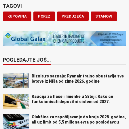
TAGOVI
KUPOVINA
POREZ
PREDUZEĆA
STANOVI
POGLEDAJTE JOŠ...
Biznis.rs saznaje: Ryanair trajno obustavlja sve
letove iz Niša od zime 2026. godine
Kaucija za flaše i limenke u Srbiji: Kako će
funkcionisati depozitni sistem od 2027.
Olakšice za zapošljavanje do kraja 2028. godine,
ali uz limit od 5,5 miliona evra po poslodavcu