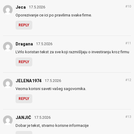
#10
Jeca
17.5.2026
Oporezivanje ce ici po pravilima svake firme.
REPLY
#11
Dragana
17.5.2026
LVrlo koristan tekst za sve koji razmišljaju o investiranju kroz firmu
REPLY
#12
JELENA1974
17.5.2026
Veoma korisni saveti vašeg sagovornika.
REPLY
#13
JANJIĆ
17.5.2026
Dobar je tekst, stvarno korisne informacije