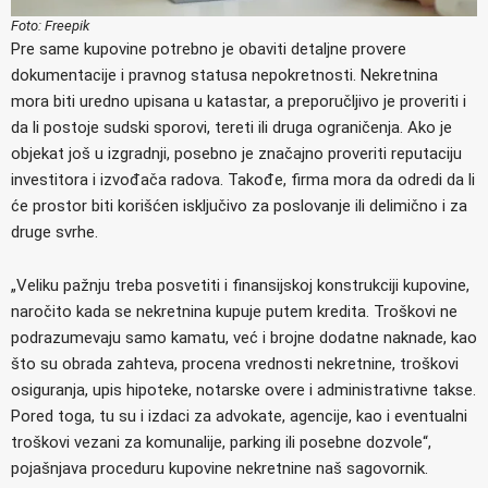
Foto: Freepik
Pre same kupovine potrebno je obaviti detaljne provere
dokumentacije i pravnog statusa nepokretnosti. Nekretnina
mora biti uredno upisana u katastar, a preporučljivo je proveriti i
da li postoje sudski sporovi, tereti ili druga ograničenja. Ako je
objekat još u izgradnji, posebno je značajno proveriti reputaciju
investitora i izvođača radova. Takođe, firma mora da odredi da li
će prostor biti korišćen isključivo za poslovanje ili delimično i za
druge svrhe.
„Veliku pažnju treba posvetiti i finansijskoj konstrukciji kupovine,
naročito kada se nekretnina kupuje putem kredita. Troškovi ne
podrazumevaju samo kamatu, već i brojne dodatne naknade, kao
što su obrada zahteva, procena vrednosti nekretnine, troškovi
osiguranja, upis hipoteke, notarske overe i administrativne takse.
Pored toga, tu su i izdaci za advokate, agencije, kao i eventualni
troškovi vezani za komunalije, parking ili posebne dozvole“,
pojašnjava proceduru kupovine nekretnine naš sagovornik.