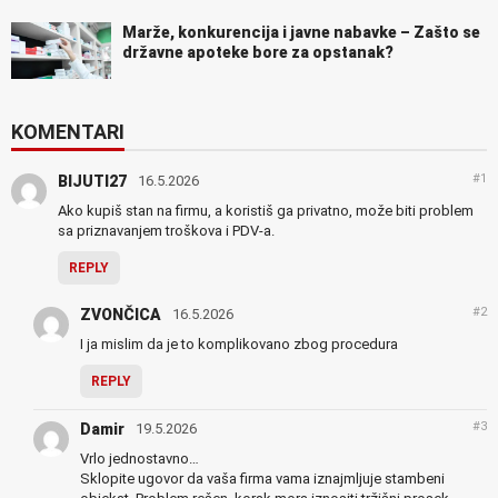
Marže, konkurencija i javne nabavke – Zašto se
državne apoteke bore za opstanak?
KOMENTARI
#1
BIJUTI27
16.5.2026
Ako kupiš stan na firmu, a koristiš ga privatno, može biti problem
sa priznavanjem troškova i PDV-a.
REPLY
#2
ZVONČICA
16.5.2026
I ja mislim da je to komplikovano zbog procedura
REPLY
#3
Damir
19.5.2026
Vrlo jednostavno…
Sklopite ugovor da vaša firma vama iznajmljuje stambeni