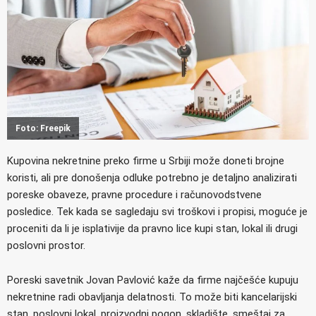
Foto: Freepik
Kupovina nekretnine preko firme u Srbiji može doneti brojne
koristi, ali pre donošenja odluke potrebno je detaljno analizirati
poreske obaveze, pravne procedure i računovodstvene
posledice. Tek kada se sagledaju svi troškovi i propisi, moguće je
proceniti da li je isplativije da pravno lice kupi stan, lokal ili drugi
poslovni prostor.
Poreski savetnik Jovan Pavlović kaže da firme najčešće kupuju
nekretnine radi obavljanja delatnosti. To može biti kancelarijski
stan, poslovni lokal, proizvodni pogon, skladište, smeštaj za