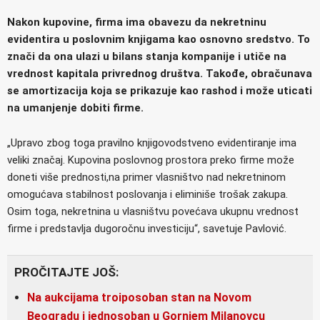
Nakon kupovine, firma ima obavezu da nekretninu
evidentira u poslovnim knjigama kao osnovno sredstvo. To
znači da ona ulazi u bilans stanja kompanije i utiče na
vrednost kapitala privrednog društva. Takođe, obračunava
se amortizacija koja se prikazuje kao rashod i može uticati
na umanjenje dobiti firme.
„Upravo zbog toga pravilno knjigovodstveno evidentiranje ima
veliki značaj. Kupovina poslovnog prostora preko firme može
doneti više prednosti,na primer vlasništvo nad nekretninom
omogućava stabilnost poslovanja i eliminiše trošak zakupa.
Osim toga, nekretnina u vlasništvu povećava ukupnu vrednost
firme i predstavlja dugoročnu investiciju“, savetuje Pavlović.
PROČITAJTE JOŠ:
Na aukcijama troiposoban stan na Novom
Beogradu i jednosoban u Gornjem Milanovcu