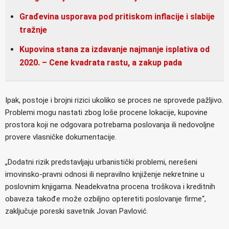
Građevina usporava pod pritiskom inflacije i slabije
tražnje
Kupovina stana za izdavanje najmanje isplativa od
2020. – Cene kvadrata rastu, a zakup pada
Ipak, postoje i brojni rizici ukoliko se proces ne sprovede pažljivo.
Problemi mogu nastati zbog loše procene lokacije, kupovine
prostora koji ne odgovara potrebama poslovanja ili nedovoljne
provere vlasničke dokumentacije.
„Dodatni rizik predstavljaju urbanistički problemi, nerešeni
imovinsko-pravni odnosi ili nepravilno knjiženje nekretnine u
poslovnim knjigama. Neadekvatna procena troškova i kreditnih
obaveza takođe može ozbiljno opteretiti poslovanje firme“,
zaključuje poreski savetnik Jovan Pavlović.