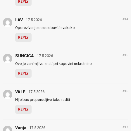
REPLY
#14
LAV
17.5.2026
Oporezivanje ce se obaviti svakako.
REPLY
#15
SUNCICA
17.5.2026
Ovo je zanimljivo znati pri kupovini nekretnine
REPLY
#16
VALE
17.5.2026
Nije bas preporucljivo tako raditi
REPLY
#17
Vanja
17.5.2026