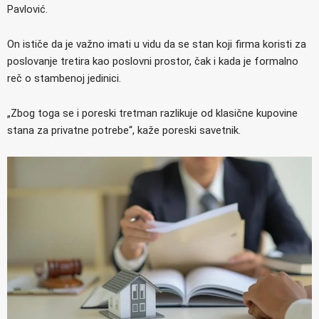
Pavlović.
On ističe da je važno imati u vidu da se stan koji firma koristi za
poslovanje tretira kao poslovni prostor, čak i kada je formalno
reč o stambenoj jedinici.
„Zbog toga se i poreski tretman razlikuje od klasične kupovine
stana za privatne potrebe“, kaže poreski savetnik.