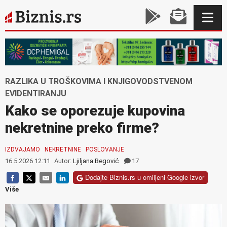
RAZLIKA U TROŠKOVIMA I KNJIGOVODSTVENOM
EVIDENTIRANJU
Kako se oporezuje kupovina
nekretnine preko firme?
IZDVAJAMO
NEKRETNINE
POSLOVANJE
16.5.2026 12:11
Autor:
Ljiljana Begović
17
Dodajte Biznis.rs u omiljeni Google izvor
Više