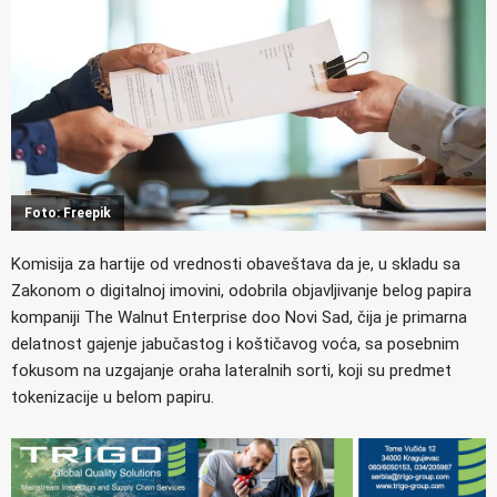
Foto: Freepik
Komisija za hartije od vrednosti obaveštava da je, u skladu sa
Zakonom o digitalnoj imovini, odobrila objavljivanje belog papira
kompaniji The Walnut Enterprise doo Novi Sad, čija je primarna
delatnost gajenje jabučastog i koštičavog voća, sa posebnim
fokusom na uzgajanje oraha lateralnih sorti, koji su predmet
tokenizacije u belom papiru.