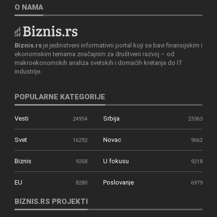
O NAMA
Biznis.rs
je jedinstveni informativni portal koji se bavi finansijskim i
ekonomskim temama značajnim za društveni razvoj – od
makroekonomskih analiza svetskih i domaćih kretanja do IT
industrije.
POPULARNE KATEGORIJE
Vesti
Srbija
24954
23363
Svet
Novac
16292
9662
Biznis
U fokusu
9258
9218
EU
Poslovanje
8280
6979
BIZNIS.RS PROJEKTI