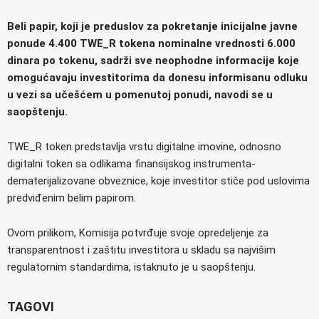
Beli papir, koji je preduslov za pokretanje inicijalne javne
ponude 4.400 TWE_R tokena nominalne vrednosti 6.000
dinara po tokenu, sadrži sve neophodne informacije koje
omogućavaju investitorima da donesu informisanu odluku
u vezi sa učešćem u pomenutoj ponudi, navodi se u
saopštenju.
TWE_R token predstavlja vrstu digitalne imovine, odnosno
digitalni token sa odlikama finansijskog instrumenta-
dematerijalizovane obveznice, koje investitor stiče pod uslovima
predviđenim belim papirom.
Ovom prilikom, Komisija potvrđuje svoje opredeljenje za
transparentnost i zaštitu investitora u skladu sa najvišim
regulatornim standardima, istaknuto je u saopštenju.
TAGOVI