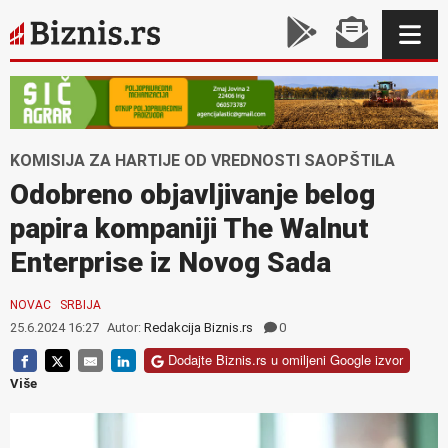
KOMISIJA ZA HARTIJE OD VREDNOSTI SAOPŠTILA
Odobreno objavljivanje belog
papira kompaniji The Walnut
Enterprise iz Novog Sada
NOVAC
SRBIJA
25.6.2024 16:27
Autor:
Redakcija Biznis.rs
0
Dodajte Biznis.rs u omiljeni Google izvor
Više