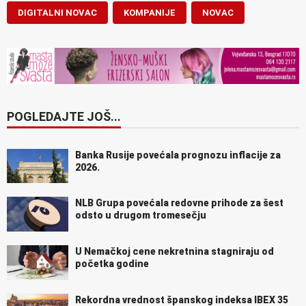
DIGITALNI NOVAC
KOMPANIJE
NOVAC
POGLEDAJTE JOŠ...
Banka Rusije povećala prognozu inflacije za
2026.
NLB Grupa povećala redovne prihode za šest
odsto u drugom tromesečju
U Nemačkoj cene nekretnina stagniraju od
početka godine
Rekordna vrednost španskog indeksa IBEX 35