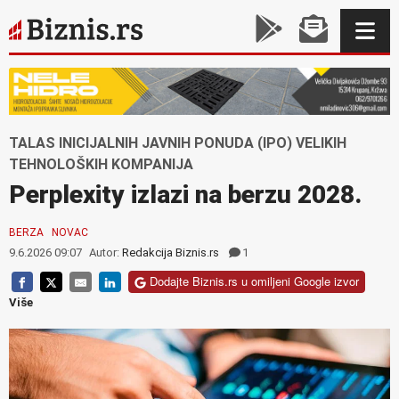
TALAS INICIJALNIH JAVNIH PONUDA (IPO) VELIKIH
TEHNOLOŠKIH KOMPANIJA
Perplexity izlazi na berzu 2028.
BERZA
NOVAC
9.6.2026 09:07
Autor:
Redakcija Biznis.rs
1
Dodajte Biznis.rs u omiljeni Google izvor
Više