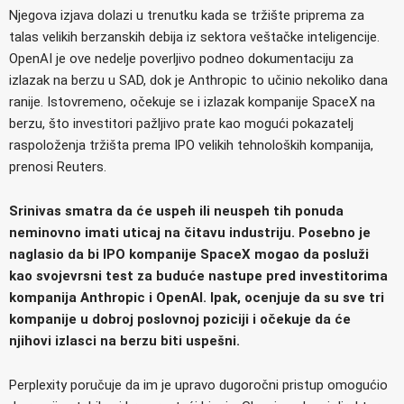
Njegova izjava dolazi u trenutku kada se tržište priprema za
talas velikih berzanskih debija iz sektora veštačke inteligencije.
OpenAI je ove nedelje poverljivo podneo dokumentaciju za
izlazak na berzu u SAD, dok je Anthropic to učinio nekoliko dana
ranije. Istovremeno, očekuje se i izlazak kompanije SpaceX na
berzu, što investitori pažljivo prate kao mogući pokazatelj
raspoloženja tržišta prema IPO velikih tehnoloških kompanija,
prenosi Reuters.
Srinivas smatra da će uspeh ili neuspeh tih ponuda
neminovno imati uticaj na čitavu industriju. Posebno je
naglasio da bi IPO kompanije SpaceX mogao da posluži
kao svojevrsni test za buduće nastupe pred investitorima
kompanija Anthropic i OpenAI. Ipak, ocenjuje da su sve tri
kompanije u dobroj poslovnoj poziciji i očekuje da će
njihovi izlasci na berzu biti uspešni.
Perplexity poručuje da im je upravo dugoročni pristup omogućio