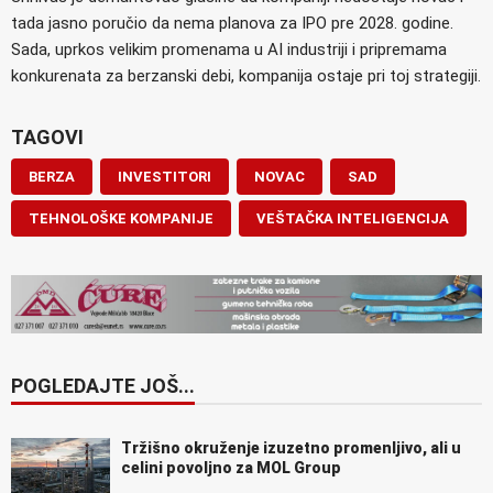
tada jasno poručio da nema planova za IPO pre 2028. godine.
Sada, uprkos velikim promenama u AI industriji i pripremama
konkurenata za berzanski debi, kompanija ostaje pri toj strategiji.
TAGOVI
BERZA
INVESTITORI
NOVAC
SAD
TEHNOLOŠKE KOMPANIJE
VEŠTAČKA INTELIGENCIJA
POGLEDAJTE JOŠ...
Tržišno okruženje izuzetno promenljivo, ali u
celini povoljno za MOL Group