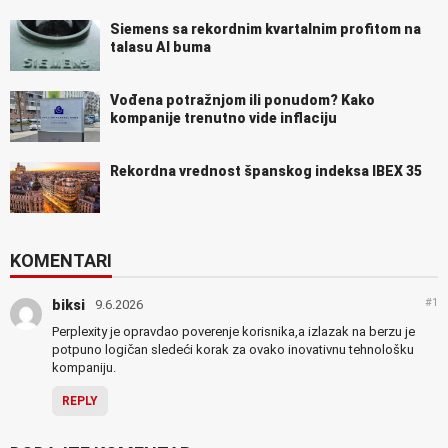
Siemens sa rekordnim kvartalnim profitom na
talasu AI buma
Vođena potražnjom ili ponudom? Kako
kompanije trenutno vide inflaciju
Rekordna vrednost španskog indeksa IBEX 35
KOMENTARI
#1
biksi
9.6.2026
Perplexity je opravdao poverenje korisnika,a izlazak na berzu je
potpuno logičan sledeći korak za ovako inovativnu tehnološku
kompaniju.
REPLY