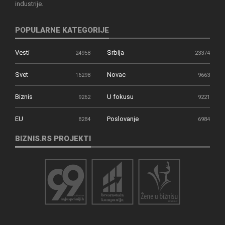
industrije.
POPULARNE KATEGORIJE
Vesti
Srbija
24958
23374
Svet
Novac
16298
9663
Biznis
U fokusu
9262
9221
EU
Poslovanje
8284
6984
BIZNIS.RS PROJEKTI