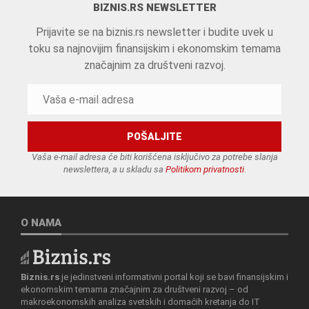
BIZNIS.RS NEWSLETTER
Prijavite se na biznis.rs newsletter i budite uvek u
toku sa najnovijim finansijskim i ekonomskim temama
značajnim za društveni razvoj.
Vaša e-mail adresa će biti korišćena isključivo za potrebe slanja
newslettera, a u skladu sa
Politikom privatnosti
.
O NAMA
Biznis.rs
je jedinstveni informativni portal koji se bavi finansijskim i
ekonomskim temama značajnim za društveni razvoj – od
makroekonomskih analiza svetskih i domaćih kretanja do IT