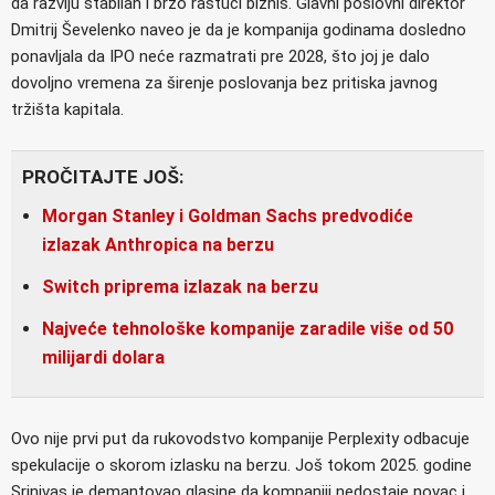
da razviju stabilan i brzo rastući biznis. Glavni poslovni direktor
Dmitrij Ševelenko naveo je da je kompanija godinama dosledno
ponavljala da IPO neće razmatrati pre 2028, što joj je dalo
dovoljno vremena za širenje poslovanja bez pritiska javnog
tržišta kapitala.
PROČITAJTE JOŠ:
Morgan Stanley i Goldman Sachs predvodiće
izlazak Anthropica na berzu
Switch priprema izlazak na berzu
Najveće tehnološke kompanije zaradile više od 50
milijardi dolara
Ovo nije prvi put da rukovodstvo kompanije Perplexity odbacuje
spekulacije o skorom izlasku na berzu. Još tokom 2025. godine
Srinivas je demantovao glasine da kompaniji nedostaje novac i