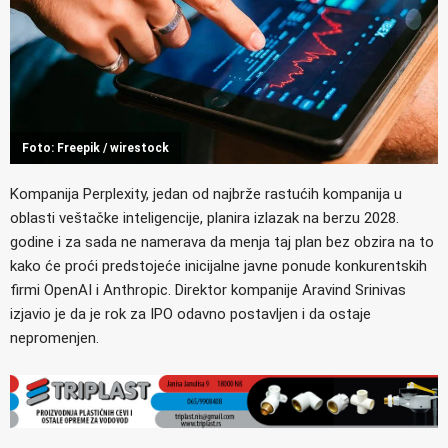
Foto: Freepik / wirestock
Kompanija Perplexity, jedan od najbrže rastućih kompanija u
oblasti veštačke inteligencije, planira izlazak na berzu 2028.
godine i za sada ne namerava da menja taj plan bez obzira na to
kako će proći predstojeće inicijalne javne ponude konkurentskih
firmi OpenAI i Anthropic. Direktor kompanije Aravind Srinivas
izjavio je da je rok za IPO odavno postavljen i da ostaje
nepromenjen.