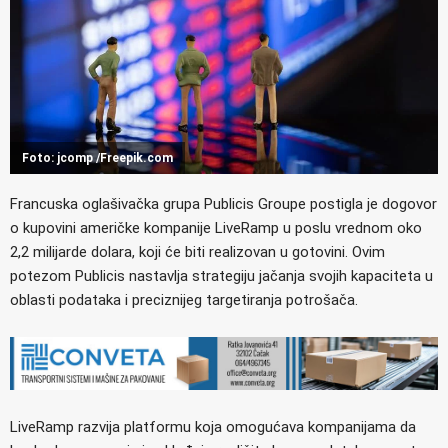
Foto: jcomp /Freepik.com
Francuska oglašivačka grupa Publicis Groupe postigla je dogovor
o kupovini američke kompanije LiveRamp u poslu vrednom oko
2,2 milijarde dolara, koji će biti realizovan u gotovini. Ovim
potezom Publicis nastavlja strategiju jačanja svojih kapaciteta u
oblasti podataka i preciznijeg targetiranja potrošača.
LiveRamp razvija platformu koja omogućava kompanijama da