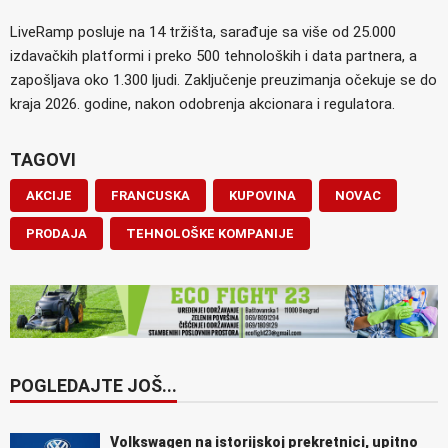
LiveRamp posluje na 14 tržišta, sarađuje sa više od 25.000
izdavačkih platformi i preko 500 tehnoloških i data partnera, a
zapošljava oko 1.300 ljudi. Zaključenje preuzimanja očekuje se do
kraja 2026. godine, nakon odobrenja akcionara i regulatora.
TAGOVI
AKCIJE
FRANCUSKA
KUPOVINA
NOVAC
PRODAJA
TEHNOLOŠKE KOMPANIJE
POGLEDAJTE JOŠ...
Volkswagen na istorijskoj prekretnici, upitno