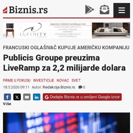
FRANCUSKI OGLAŠIVAČ KUPUJE AMERIČKU KOMPANIJU
Publicis Groupe preuzima
LiveRamp za 2,2 milijarde dolara
FIRME U FOKUSU
INVESTICIJE
NOVAC
SVET
18.5.2026 09:11
Autor:
Redakcija Biznis.rs
0
Dodajte Biznis.rs u omiljeni Google izvor
Više