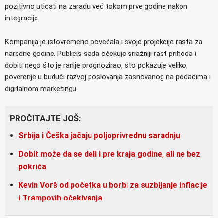
pozitivno uticati na zaradu već tokom prve godine nakon
integracije.
Kompanija je istovremeno povećala i svoje projekcije rasta za
naredne godine. Publicis sada očekuje snažniji rast prihoda i
dobiti nego što je ranije prognozirao, što pokazuje veliko
poverenje u budući razvoj poslovanja zasnovanog na podacima i
digitalnom marketingu.
PROČITAJTE JOŠ:
Srbija i Češka jačaju poljoprivrednu saradnju
Dobit može da se deli i pre kraja godine, ali ne bez
pokrića
Kevin Vorš od početka u borbi za suzbijanje inflacije
i Trampovih očekivanja