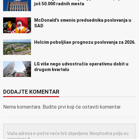
još 50.000 radnih mesta
McDonald’s smenio predsednika poslovanja u
SAD
Holcim poboljšao prognozu poslovanja za 2026.
LG više nego udvostručio operativnu dobit u
drugom kvartalu
DODAJTE KOMENTAR
Nema komentara. Budite prvi koji će ostaviti komentar.
Vaša adresa e-pošte neće biti objavljena.
Neophodna polja su