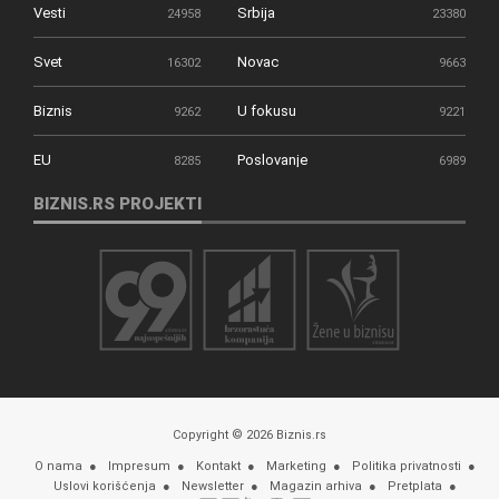
Vesti
Srbija
24958
23380
Svet
Novac
16302
9663
Biznis
U fokusu
9262
9221
EU
Poslovanje
8285
6989
BIZNIS.RS PROJEKTI
Copyright © 2026 Biznis.rs
O nama
Impresum
Kontakt
Marketing
Politika privatnosti
Uslovi korišćenja
Newsletter
Magazin arhiva
Pretplata