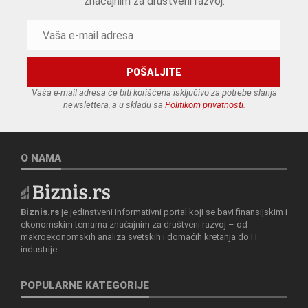
značajnim za društveni razvoj.
Vaša e-mail adresa će biti korišćena isključivo za potrebe slanja
newslettera, a u skladu sa
Politikom privatnosti
.
O NAMA
Biznis.rs
je jedinstveni informativni portal koji se bavi finansijskim i
ekonomskim temama značajnim za društveni razvoj – od
makroekonomskih analiza svetskih i domaćih kretanja do IT
industrije.
POPULARNE KATEGORIJE