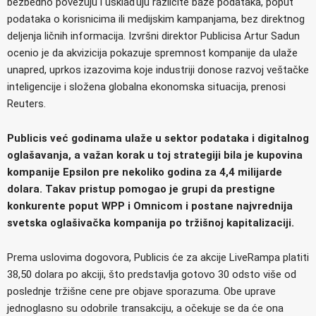
bezbedno povezuju i usklađuju različite baze podataka, poput
podataka o korisnicima ili medijskim kampanjama, bez direktnog
deljenja ličnih informacija. Izvršni direktor Publicisa Artur Sadun
ocenio je da akvizicija pokazuje spremnost kompanije da ulaže
unapred, uprkos izazovima koje industriji donose razvoj veštačke
inteligencije i složena globalna ekonomska situacija, prenosi
Reuters.
Publicis već godinama ulaže u sektor podataka i digitalnog
oglašavanja, a važan korak u toj strategiji bila je kupovina
kompanije Epsilon pre nekoliko godina za 4,4 milijarde
dolara. Takav pristup pomogao je grupi da prestigne
konkurente poput WPP i Omnicom i postane najvrednija
svetska oglašivačka kompanija po tržišnoj kapitalizaciji.
Prema uslovima dogovora, Publicis će za akcije LiveRampa platiti
38,50 dolara po akciji, što predstavlja gotovo 30 odsto više od
poslednje tržišne cene pre objave sporazuma. Obe uprave
jednoglasno su odobrile transakciju, a očekuje se da će ona