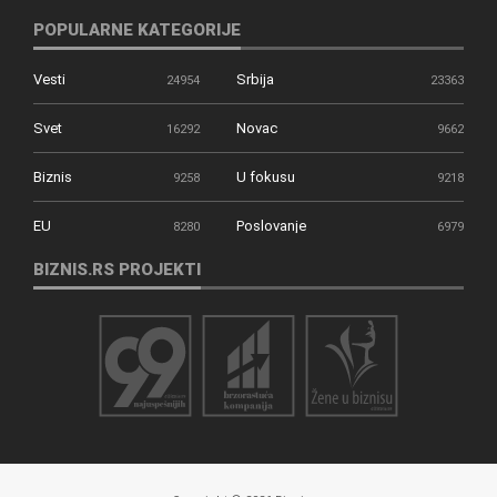
POPULARNE KATEGORIJE
Vesti
Srbija
24954
23363
Svet
Novac
16292
9662
Biznis
U fokusu
9258
9218
EU
Poslovanje
8280
6979
BIZNIS.RS PROJEKTI