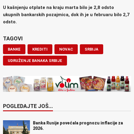
U kašnjenju otplate na kraju marta bilo je 2,8 odsto
ukupnih bankarskih pozajmica, dok ih je u februaru bilo 2,7
odsto.
TAGOVI
BANKE
KREDITI
NOVAC
SRBIJA
UDRUŽENJE BANAKA SRBIJE
POGLEDAJTE JOŠ...
Banka Rusije povećala prognozu inflacije za
2026.