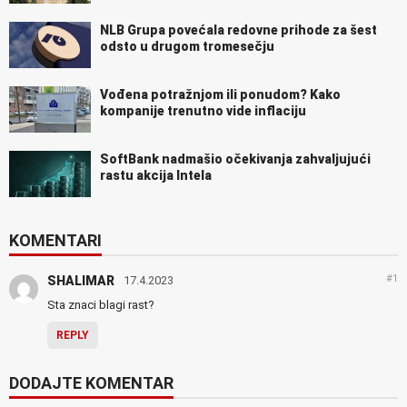
NLB Grupa povećala redovne prihode za šest
odsto u drugom tromesečju
Vođena potražnjom ili ponudom? Kako
kompanije trenutno vide inflaciju
SoftBank nadmašio očekivanja zahvaljujući
rastu akcija Intela
KOMENTARI
#1
SHALIMAR
17.4.2023
Sta znaci blagi rast?
REPLY
DODAJTE KOMENTAR