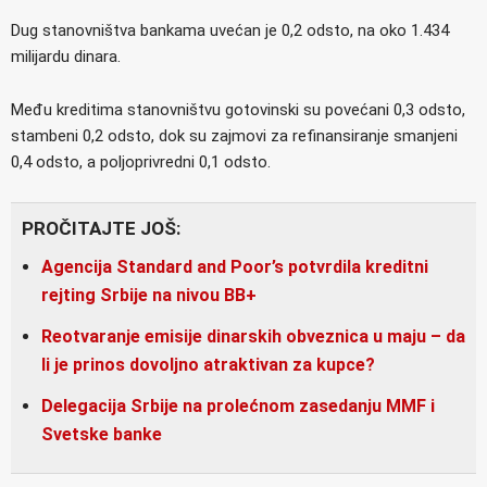
Dug stanovništva bankama uvećan je 0,2 odsto, na oko 1.434
milijardu dinara.
Među kreditima stanovništvu gotovinski su povećani 0,3 odsto,
stambeni 0,2 odsto, dok su zajmovi za refinansiranje smanjeni
0,4 odsto, a poljoprivredni 0,1 odsto.
PROČITAJTE JOŠ:
Agencija Standard and Poor’s potvrdila kreditni
rejting Srbije na nivou BB+
Reotvaranje emisije dinarskih obveznica u maju – da
li je prinos dovoljno atraktivan za kupce?
Delegacija Srbije na prolećnom zasedanju MMF i
Svetske banke