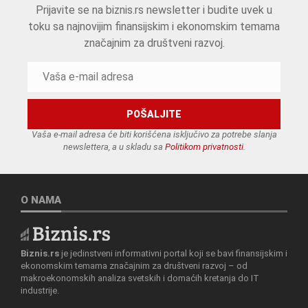
Prijavite se na biznis.rs newsletter i budite uvek u
toku sa najnovijim finansijskim i ekonomskim temama
značajnim za društveni razvoj.
Vaša e-mail adresa će biti korišćena isključivo za potrebe slanja
newslettera, a u skladu sa
Politikom privatnosti
.
O NAMA
Biznis.rs
je jedinstveni informativni portal koji se bavi finansijskim i
ekonomskim temama značajnim za društveni razvoj – od
makroekonomskih analiza svetskih i domaćih kretanja do IT
industrije.