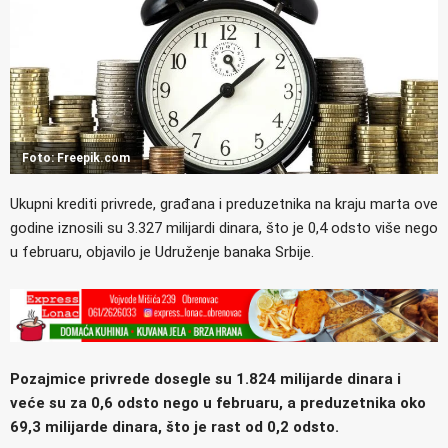
Foto: Freepik.com
Ukupni krediti privrede, građana i preduzetnika na kraju marta ove
godine iznosili su 3.327 milijardi dinara, što je 0,4 odsto više nego
u februaru, objavilo je Udruženje banaka Srbije.
Pozajmice privrede dosegle su 1.824 milijarde dinara i
veće su za 0,6 odsto nego u februaru, a preduzetnika oko
69,3 milijarde dinara, što je rast od 0,2 odsto.