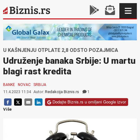
U KAŠNJENJU OTPLATE 2,8 ODSTO POZAJMICA
Udruženje banaka Srbije: U martu
blagi rast kredita
BANKE
NOVAC
SRBIJA
11.4.2023 11:34
Autor:
Redakcija Biznis.rs
1
Dodajte Biznis.rs u omiljeni Google izvor
Više