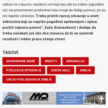
radnici ne otpuste, nažalost oni koji nisu bili za stalno zaposleni
već na privremenim poslovima nisu mogli da dobiju pomoć, pa su
oni najviše oštećeni.
Treba pratiti razvoj situacije u onim
sektorima koji su najviše pogođeni epidemijom i njima
pružiti najveću pomoć“, kaže Atanacković i dodaje da
treba sačekati još oko dva meseca da bi se sumirali
rezultati i videlo pravo stanje stvari.
TAGOVI
EKONOMSKE MERE
KREDITI
MINIMALAC
POSLEDICE EPIDEMIJE
SINIŠA MALI
SRBIJA
UNIJA POSLODAVACA SRBIJE