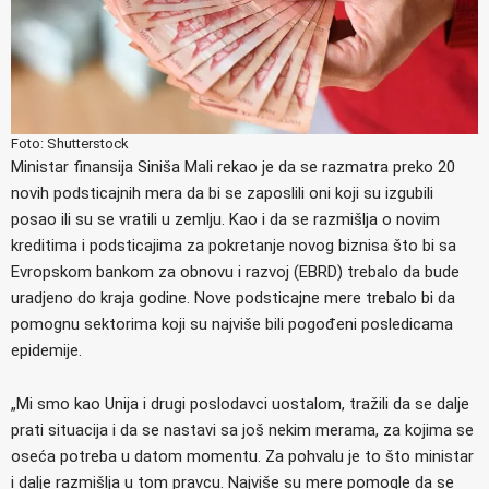
Foto: Shutterstock
Ministar finansija Siniša Mali rekao je da se razmatra preko 20
novih podsticajnih mera da bi se zaposlili oni koji su izgubili
posao ili su se vratili u zemlju. Kao i da se razmišlja o novim
kreditima i podsticajima za pokretanje novog biznisa što bi sa
Evropskom bankom za obnovu i razvoj (EBRD) trebalo da bude
uradjeno do kraja godine. Nove podsticajne mere trebalo bi da
pomognu sektorima koji su najviše bili pogođeni posledicama
epidemije.
„Mi smo kao Unija i drugi poslodavci uostalom, tražili da se dalje
prati situacija i da se nastavi sa još nekim merama, za kojima se
oseća potreba u datom momentu. Za pohvalu je to što ministar
i dalje razmišlja u tom pravcu. Najviše su mere pomogle da se