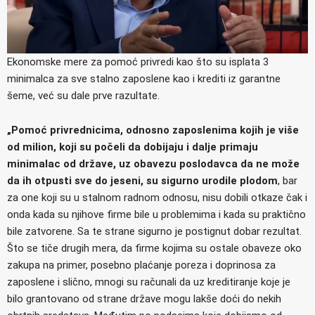
Ekonomske mere za pomoć privredi kao što su isplata 3
minimalca za sve stalno zaposlene kao i krediti iz garantne
šeme, već su dale prve razultate.
„Pomoć privrednicima, odnosno zaposlenima kojih je više
od milion, koji su počeli da dobijaju i dalje primaju
minimalac od države, uz obavezu poslodavca da ne može
da ih otpusti sve do jeseni, su sigurno urodile plodom
, bar
za one koji su u stalnom radnom odnosu, nisu dobili otkaze čak i
onda kada su njihove firme bile u problemima i kada su praktično
bile zatvorene. Sa te strane sigurno je postignut dobar rezultat.
Što se tiče drugih mera, da firme kojima su ostale obaveze oko
zakupa na primer, posebno plaćanje poreza i doprinosa za
zaposlene i slično, mnogi su računali da uz kreditiranje koje je
bilo grantovano od strane države mogu lakše doći do nekih