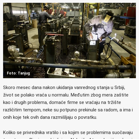
Foto: Tanjug
Skoro mesec dana nakon ukidanja vanrednog stanja u Srbiji,
život se polako vraća u normalu. Međutim zbog mera zaštite
kao i drugih problema, domaće firme se vraćaju na tržište
različitim tempom, neke su potpuno prekinule sa radom, a ima i
onih koje tek ovih dana razmišljaju o povratku.
Koliko se privrednika vratilo i sa kojim se problemima suočavaju