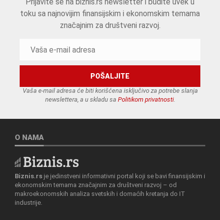
Prijavite se na biznis.rs newsletter i budite uvek u
toku sa najnovijim finansijskim i ekonomskim temama
značajnim za društveni razvoj.
Vaša e-mail adresa će biti korišćena isključivo za potrebe slanja
newslettera, a u skladu sa
Politikom privatnosti
.
O NAMA
Biznis.rs
je jedinstveni informativni portal koji se bavi finansijskim i
ekonomskim temama značajnim za društveni razvoj – od
makroekonomskih analiza svetskih i domaćih kretanja do IT
industrije.