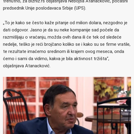
trenutno, za Bizniz.rs objašnjava Nebojša Atanacković, počasni
predsednik Unije poslodavaca Srbije (UPS).
„To je kako se često kaže pitanje od milion dolara, nezgodno je
dati odgovor. Jasno je da su neke kompanije sad počele da
razmišljaju o vraćanju, možda ovih dana ili će tek od sledeće
nedelje, teško je reći brojčano koliko se i kako su se firme vratile,
te rezultate imaćemo sredinom ili krajem ovog meseca, onda
ćemo i sami da vidimo, kakva je bila aktivnost tržišta“,
objašnjava Atanacković.