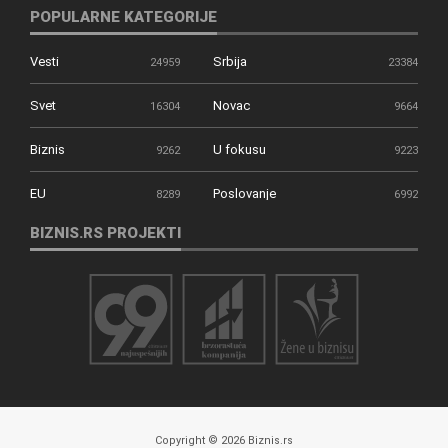
POPULARNE KATEGORIJE
Vesti
Srbija
24959
23384
Svet
Novac
16304
9664
Biznis
U fokusu
9262
9223
EU
Poslovanje
8289
6992
BIZNIS.RS PROJEKTI
Copyright © 2026 Biznis.rs