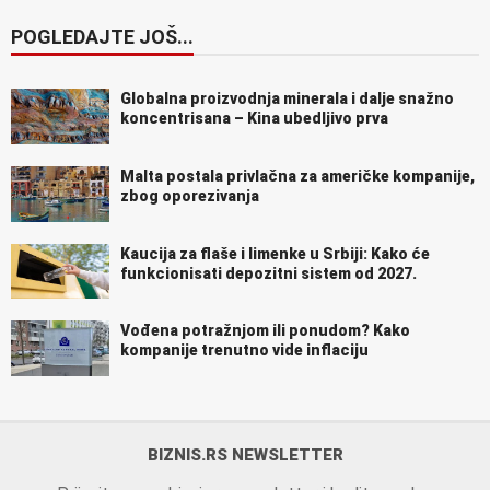
POGLEDAJTE JOŠ...
Globalna proizvodnja minerala i dalje snažno
koncentrisana – Kina ubedljivo prva
Malta postala privlačna za američke kompanije,
zbog oporezivanja
Kaucija za flaše i limenke u Srbiji: Kako će
funkcionisati depozitni sistem od 2027.
Vođena potražnjom ili ponudom? Kako
kompanije trenutno vide inflaciju
BIZNIS.RS NEWSLETTER