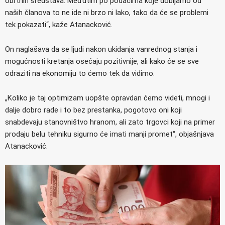
obrtnih sredstava. Međutim po podacima koje dobijamo od
naših članova to ne ide ni brzo ni lako, tako da će se problemi
tek pokazati“, kaže Atanacković.
On naglašava da se ljudi nakon ukidanja vanrednog stanja i
mogućnosti kretanja osećaju pozitivnije, ali kako će se sve
odraziti na ekonomiju to ćemo tek da vidimo.
„Koliko je taj optimizam uopšte opravdan ćemo videti, mnogi i
dalje dobro rade i to bez prestanka, pogotovo oni koji
snabdevaju stanovništvo hranom, ali zato trgovci koji na primer
prodaju belu tehniku sigurno će imati manji promet“, objašnjava
Atanacković.