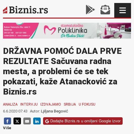
DRŽAVNA POMOĆ DALA PRVE
REZULTATE Sačuvana radna
mesta, a problemi će se tek
pokazati, kaže Atanacković za
Biznis.rs
ANALIZA
INTERVJU
IZDVAJAMO
SRBIJA
U FOKUSU
6.6.2020 07:43
Autor:
Ljiljana Begović
Dodajte Biznis.rs u omiljeni Google izvor
Više