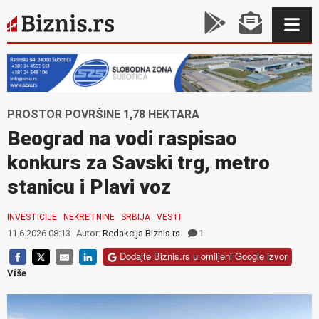
PROSTOR POVRŠINE 1,78 HEKTARA
Beograd na vodi raspisao
konkurs za Savski trg, metro
stanicu i Plavi voz
INVESTICIJE
NEKRETNINE
SRBIJA
VESTI
11.6.2026 08:13
Autor:
Redakcija Biznis.rs
1
Dodajte Biznis.rs u omiljeni Google izvor
Više