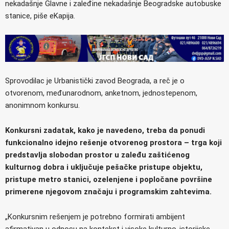
nekadašnje Glavne i zaleđine nekadašnje Beogradske autobuske
stanice, piše eKapija.
Sprovodilac je Urbanistički zavod Beograda, a reč je o
otvorenom, međunarodnom, anketnom, jednostepenom,
anonimnom konkursu.
Konkursni zadatak, kako je navedeno, treba da ponudi
funkcionalno idejno rešenje otvorenog prostora – trga koji
predstavlja slobodan prostor u zaleđu zaštićenog
kulturnog dobra i uključuje pešačke pristupe objektu,
pristupe metro stanici, ozelenjene i popločane površine
primerene njegovom značaju i programskim zahtevima.
„Konkursnim rešenjem je potrebno formirati ambijent
afirmativan u odnosu na kontekst i visoke kulturno-istorijske