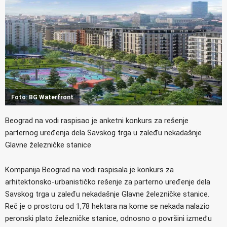
Foto: BG Waterfront
Beograd na vodi raspisao je anketni konkurs za rešenje
parternog uređenja dela Savskog trga u zaleđu nekadašnje
Glavne železničke stanice
Kompanija Beograd na vodi raspisala je konkurs za
arhitektonsko-urbanističko rešenje za parterno uređenje dela
Savskog trga u zaleđu nekadašnje Glavne železničke stanice.
Reč je o prostoru od 1,78 hektara na kome se nekada nalazio
peronski plato železničke stanice, odnosno o površini između