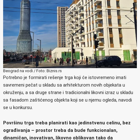
Beograd na vodi / Foto: Biznis.rs
Potrebno je formirati rešenje trga koji će istovremeno imati
savremeni pečat u skladu sa arhitekturom novih objekata u
okruženju, a sa druge strane i tradicionalni likovni izraz u skladu
sa fasadom zaštićenog objekta koji se u njemu ogleda, navodi
se u konkursu.
Površinu trga treba planirati kao jedinstvenu celinu, bez
ograđivanja – prostor treba da bude funkcionalan,
dinamičan, inovativan, likovno oblikovan tako da