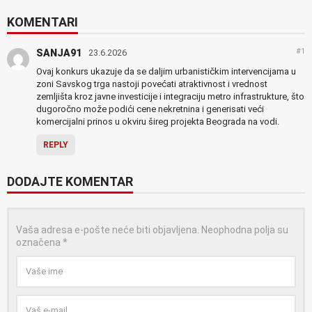
KOMENTARI
#1
SANJA91
23.6.2026
Ovaj konkurs ukazuje da se daljim urbanističkim intervencijama u
zoni Savskog trga nastoji povećati atraktivnost i vrednost
zemljišta kroz javne investicije i integraciju metro infrastrukture, što
dugoročno može podići cene nekretnina i generisati veći
komercijalni prinos u okviru šireg projekta Beograda na vodi.
REPLY
DODAJTE KOMENTAR
Vaša adresa e-pošte neće biti objavljena.
Neophodna polja su
označena
*