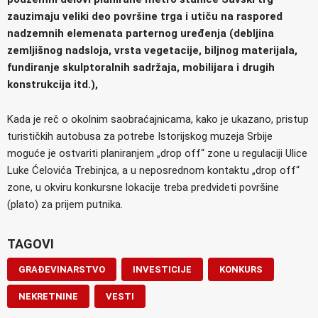
zauzimaju veliki deo površine trga i utiču na raspored
nadzemnih elemenata parternog uređenja (debljina
zemljišnog nadsloja, vrsta vegetacije, biljnog materijala,
fundiranje skulptoralnih sadržaja, mobilijara i drugih
konstrukcija itd.),
Kada je reč o okolnim saobraćajnicama, kako je ukazano, pristup
turističkih autobusa za potrebe Istorijskog muzeja Srbije
moguće je ostvariti planiranjem „drop off“ zone u regulaciji Ulice
Luke Ćelovića Trebinjca, a u neposrednom kontaktu „drop off“
zone, u okviru konkursne lokacije treba predvideti površine
(plato) za prijem putnika.
TAGOVI
GRAĐEVINARSTVO
INVESTICIJE
KONKURS
NEKRETNINE
VESTI