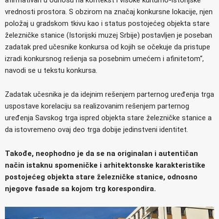
vrednosti prostora. S obzirom na značaj konkursne lokacije, njen
položaj u gradskom tkivu kao i status postojećeg objekta stare
železničke stanice (Istorijski muzej Srbije) postavljen je poseban
zadatak pred učesnike konkursa od kojih se očekuje da pristupe
izradi konkursnog rešenja sa posebnim umećem i afinitetom“,
navodi se u tekstu konkursa.
Zadatak učesnika je da idejnim rešenjem parternog uređenja trga
uspostave korelaciju sa realizovanim rešenjem parternog
uređenja Savskog trga ispred objekta stare železničke stanice a
da istovremeno ovaj deo trga dobije jedinstveni identitet.
Takođe, neophodno je da se na originalan i autentičan
način istaknu spomeničke i arhitektonske karakteristike
postojećeg objekta stare železničke stanice, odnosno
njegove fasade sa kojom trg korespondira.