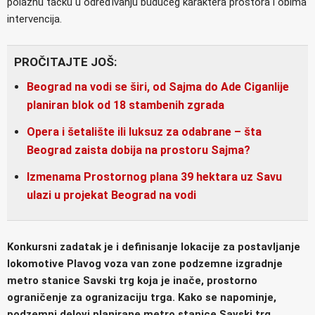
polaznu tačku u određivanju budućeg karaktera prostora i obima
intervencija.
PROČITAJTE JOŠ:
Beograd na vodi se širi, od Sajma do Ade Ciganlije
planiran blok od 18 stambenih zgrada
Opera i šetalište ili luksuz za odabrane – šta
Beograd zaista dobija na prostoru Sajma?
Izmenama Prostornog plana 39 hektara uz Savu
ulazi u projekat Beograd na vodi
Konkursni zadatak je i definisanje lokacije za postavljanje
lokomotive Plavog voza van zone podzemne izgradnje
metro stanice Savski trg koja je inače, prostorno
ograničenje za ogranizaciju trga. Kako se napominje,
podzemni delovi planirane metro stanice Savski trg