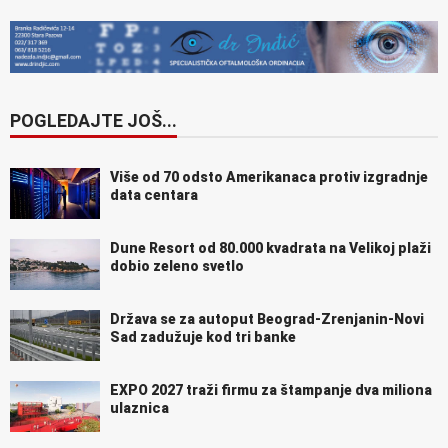
POGLEDAJTE JOŠ...
Više od 70 odsto Amerikanaca protiv izgradnje
data centara
Dune Resort od 80.000 kvadrata na Velikoj plaži
dobio zeleno svetlo
Država se za autoput Beograd-Zrenjanin-Novi
Sad zadužuje kod tri banke
EXPO 2027 traži firmu za štampanje dva miliona
ulaznica