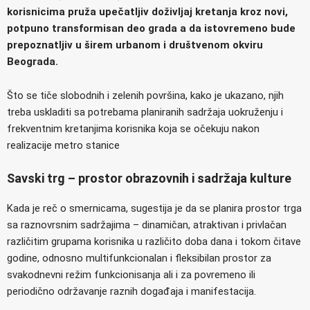
korisnicima pruža upečatljiv doživljaj kretanja kroz novi,
potpuno transformisan deo grada a da istovremeno bude
prepoznatljiv u širem urbanom i društvenom okviru
Beograda.
Što se tiče slobodnih i zelenih površina, kako je ukazano, njih
treba uskladiti sa potrebama planiranih sadržaja uokruženju i
frekventnim kretanjima korisnika koja se očekuju nakon
realizacije metro stanice
Savski trg – prostor obrazovnih i sadržaja kulture
Kada je reč o smernicama, sugestija je da se planira prostor trga
sa raznovrsnim sadržajima – dinamičan, atraktivan i privlačan
različitim grupama korisnika u različito doba dana i tokom čitave
godine, odnosno multifunkcionalan i fleksibilan prostor za
svakodnevni režim funkcionisanja ali i za povremeno ili
periodično održavanje raznih događaja i manifestacija.