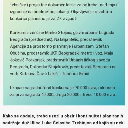
tehničke i projektne dokumentacije za potrebe uređenja i
izgradnje na predmetnoj lokaciji. Objavljivanje rezultata
konkursa planirano je za 27. avgust.
Konkursni žiri čine Marko Stojčić, glavni urbanista grada
Beograda (predsednik), Natalija Belić, predstavnik
Agencije za prostorno planiranje i urbanizam, Stefan
Obućina, predstavnik JKP Beogradski metro i voz, Maja
Joković Potkonjak, predstavnik Urbanističkog zavoda
Beograda, Daliborka Stojaković, predstavnik Beograda na
vodi, Katarina Čavić Lakić, i Teodora Simić.
Ukupan nagradni fond konkursa je 70.000 evra, odnosno
za prvu nagradu 40.000, drugu 20.000 i treću 10.000 evra.
Kako se dodaje, treba uzeti u obzir i kontinuitet planiranih
sadržaja duž Ulice Luke Ćelovića Trebinjca od kojih su neki