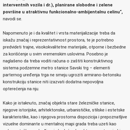
interventnih vozila i dr.), planirane slobodne i zelene
površine u atraktivnu funkcionalno-ambijentalnu celinu“,
navodi se.
Napomenuto je i da kvalitet i vrsta materijalizacije treba da
iskažu značaj i reprezentativnost prostora, te je potrebno
predvideti trajne, visokokvalitetne materijale, otporne i bezbedne
za korišćenje u svim vremenskim uslovima. Posebno je
naglašeno da treba voditi računa o zaštiti konstruktivnog
sistema podzemne metro stanice Savski trg – elementi
parternog uređenja trga ne smeju ugroziti armirano-betonsku
konstrukciju stanice niti izazvati dodatna nepovoljna
opterećenja na nju.
Kako je istaknuto, značaj objekta stare železničke stanice,
njegove istorijske, arhitektonske, urbanističke, stilske i estetske
karakteristike, kao i njegova prostorna dispozicija i prepoznatljive
vizuelne dominante u mentalnoj mapi grada treba uzeti kao