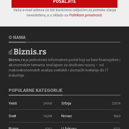
Vaša e-mail adresa će biti korišćena isključivo za potrebe slanja
newslettera, a u skladu sa
Politikom privatnosti
.
O NAMA
Biznis.rs
je jedinstveni informativni portal koji se bavi finansijskim i
ekonomskim temama značajnim za društveni razvoj – od
makroekonomskih analiza svetskih i domaćih kretanja do IT
industrije.
POPULARNE KATEGORIJE
Vesti
Srbija
24958
23374
Svet
Novac
16298
9663
Biznis
U fokusu
9262
9221