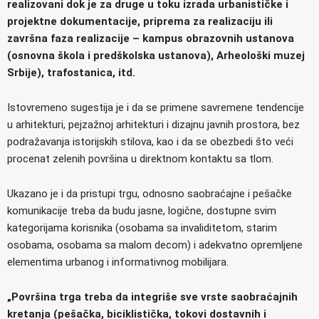
realizovani dok je za druge u toku izrada urbanističke i
projektne dokumentacije, priprema za realizaciju ili
završna faza realizacije – kampus obrazovnih ustanova
(osnovna škola i predškolska ustanova), Arheološki muzej
Srbije), trafostanica, itd.
Istovremeno sugestija je i da se primene savremene tendencije
u arhitekturi, pejzažnoj arhitekturi i dizajnu javnih prostora, bez
podražavanja istorijskih stilova, kao i da se obezbedi što veći
procenat zelenih površina u direktnom kontaktu sa tlom.
Ukazano je i da pristupi trgu, odnosno saobraćajne i pešačke
komunikacije treba da budu jasne, logične, dostupne svim
kategorijama korisnika (osobama sa invaliditetom, starim
osobama, osobama sa malom decom) i adekvatno opremljene
elementima urbanog i informativnog mobilijara.
„Površina trga treba da integriše sve vrste saobraćajnih
kretanja (pešačka, biciklistička, tokovi dostavnih i