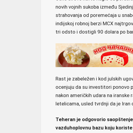
novih vojnih sukoba između Sjedinje
strahovanja od poremećaja u snabd
indijskoj robnoj berzi MCX najtrgova
tri odsto i dostigli 90 dolara po ba
Rast je zabeležen i kod julskih ugov
ocenjuju da su investitori ponovo p
nakon američkih udara na iranske r
letelicama, usled tvrdnji da je Iran
Teheran je odgovorio saopštenje
vazduhoplovnu bazu koju koriste 