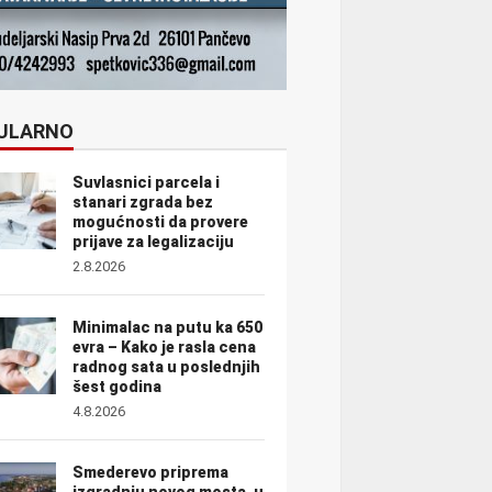
ULARNO
Suvlasnici parcela i
stanari zgrada bez
mogućnosti da provere
prijave za legalizaciju
2.8.2026
Minimalac na putu ka 650
evra – Kako je rasla cena
radnog sata u poslednjih
šest godina
4.8.2026
Smederevo priprema
izgradnju novog mosta, u