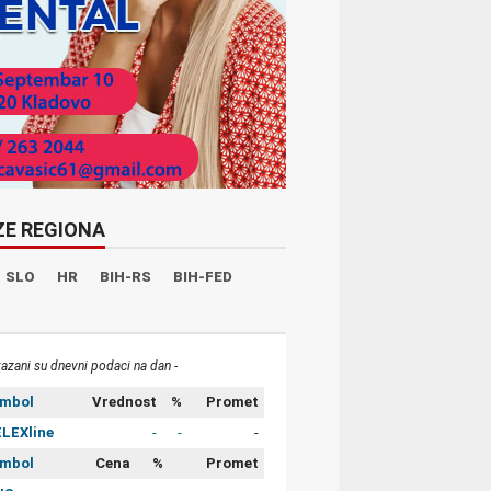
ZE REGIONA
SLO
HR
BIH-RS
BIH-FED
kazani su dnevni podaci na dan -
imbol
Vrednost
%
Promet
LEXline
-
-
-
imbol
Cena
%
Promet