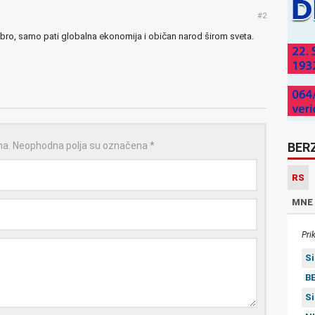
#2
bro, samo pati globalna ekonomija i običan narod širom sveta.
na.
Neophodna polja su označena
*
BER
RS
MNE
Pri
S
BE
S