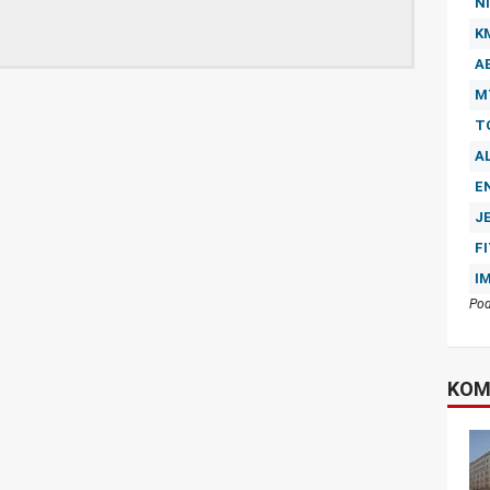
NI
K
A
M
T
A
E
J
F
I
Pod
KOM