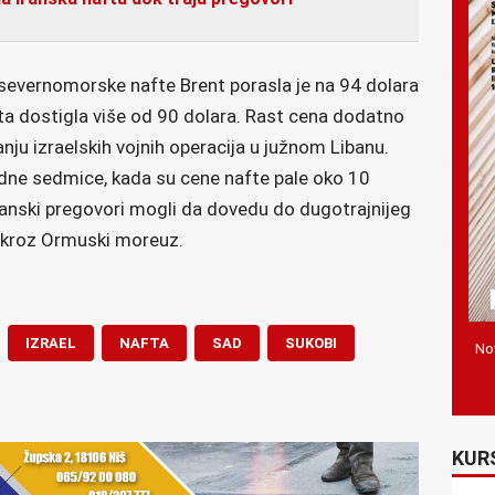
evernomorske nafte Brent porasla je na 94 dolara
ta dostigla više od 90 dolara. Rast cena dodatno
nju izraelskih vojnih operacija u južnom Libanu.
odne sedmice, kada su cene nafte pale oko 10
anski pregovori mogli da dovedu do dugotrajnijeg
a kroz Ormuski moreuz.
IZRAEL
NAFTA
SAD
SUKOBI
Nov
KUR