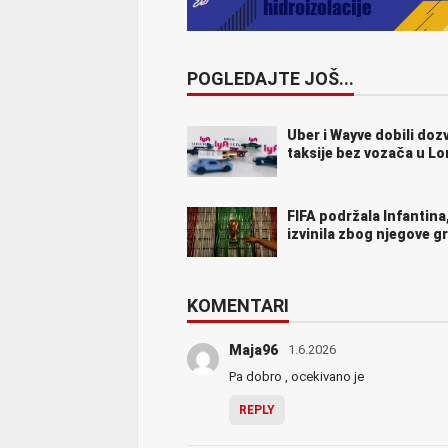
POGLEDAJTE JOŠ...
Uber i Wayve dobili doz
taksije bez vozača u L
FIFA podržala Infantina,
izvinila zbog njegove g
KOMENTARI
Maja96
1.6.2026
Pa dobro , ocekivano je
REPLY