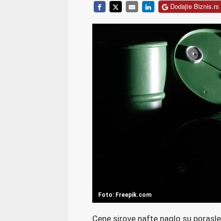
Dodajte Biznis.rs 
Foto: Freepik.com
Cene sirove nafte naglo su porasle