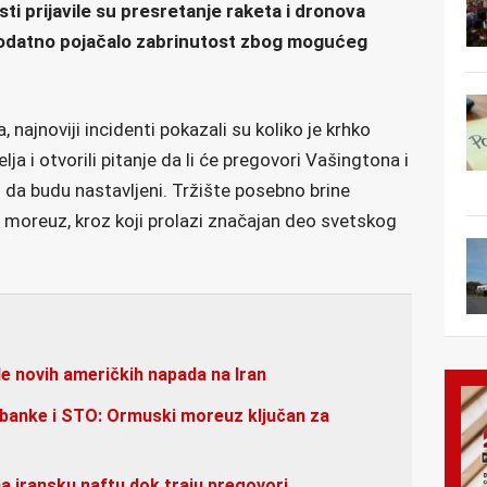
ti prijavile su presretanje raketa i dronova
dodatno pojačalo zabrinutost zbog mogućeg
najnoviji incidenti pokazali su koliko je krhko
lja i otvorili pitanje da li će pregovori Vašingtona i
a budu nastavljeni. Tržište posebno brine
moreuz, kroz koji prolazi značajan deo svetskog
e novih američkih napada na Iran
banke i STO: Ormuski moreuz ključan za
a iransku naftu dok traju pregovori