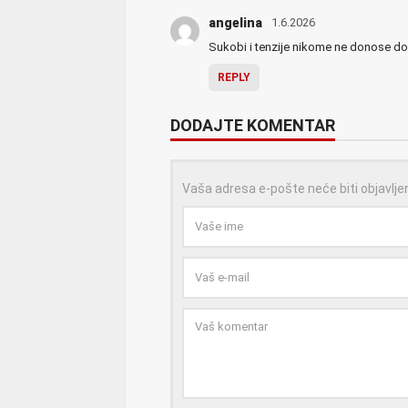
angelina
1.6.2026
Sukobi i tenzije nikome ne donose do
REPLY
DODAJTE KOMENTAR
Vaša adresa e-pošte neće biti objavlje