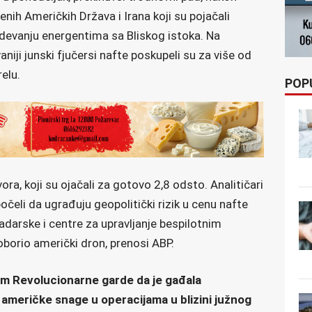
nih Američkih Država i Irana koji su pojačali
evanju energentima sa Bliskog istoka. Na
niji junski fjučersi nafte poskupeli su za više od
relu.
POP
ora, koji su ojačali za gotovo 2,8 odsto. Analitičari
očeli da ugrađuju geopolitički rizik u cenu nafte
adarske i centre za upravljanje bespilotnim
 oborio američki dron, prenosi ABP.
m Revolucionarne garde da je gađala
američke snage u operacijama u blizini južnog