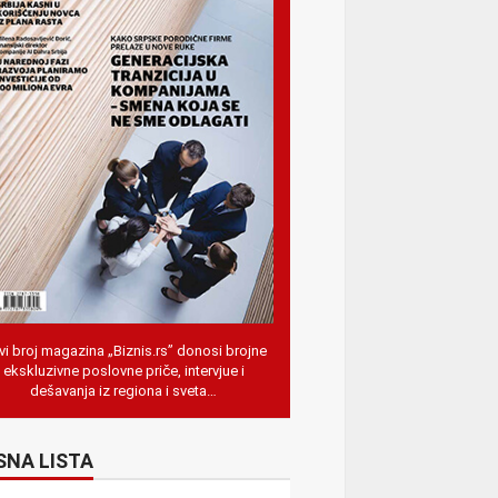
i broj magazina „Biznis.rs” donosi brojne
ekskluzivne poslovne priče, intervjue i
dešavanja iz regiona i sveta…
SNA LISTA