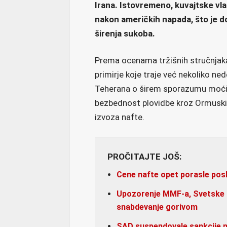
Irana. Istovremeno, kuvajtske vlas
nakon američkih napada, što je 
širenja sukoba.
Prema ocenama tržišnih stručnjaka, 
primirje koje traje već nekoliko nede
Teherana o širem sporazumu moći d
bezbednost plovidbe kroz Ormuski 
izvoza nafte.
PROČITAJTE JOŠ:
Cene nafte opet porasle posl
Upozorenje MMF-a, Svetske 
snabdevanje gorivom
SAD suspendovale sankcije n