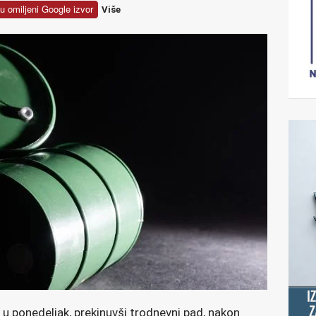
u omiljeni Google izvor
Više
 u ponedeljak, prekinuvši trodnevni pad, nakon