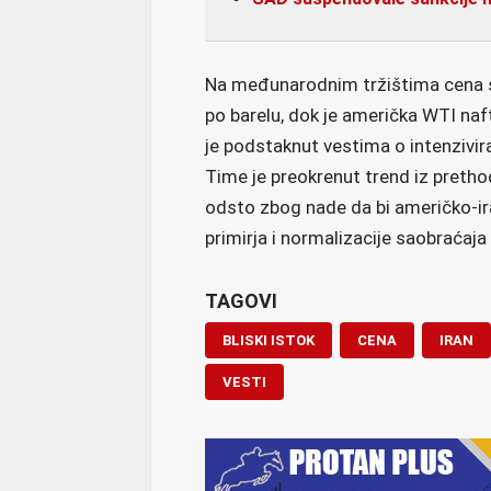
Na međunarodnim tržištima cena s
po barelu, dok je američka WTI naf
je podstaknut vestima o intenzivira
Time je preokrenut trend iz preth
odsto zbog nade da bi američko-ir
primirja i normalizacije saobraćaj
TAGOVI
BLISKI ISTOK
CENA
IRAN
VESTI