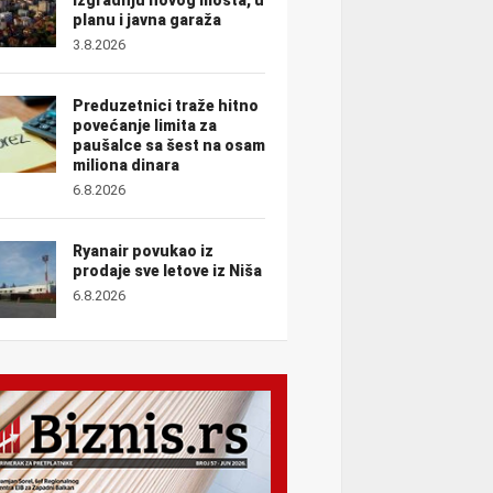
planu i javna garaža
3.8.2026
Preduzetnici traže hitno
povećanje limita za
paušalce sa šest na osam
miliona dinara
6.8.2026
Ryanair povukao iz
prodaje sve letove iz Niša
6.8.2026