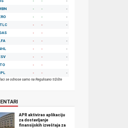
IS
-
-
-
MBN
-
-
-
ERO
-
-
-
TLC
-
-
-
GAS
-
-
-
LFA
-
-
-
NHL
-
-
-
ESV
-
-
-
ITO
-
-
-
MPL
-
-
-
aci se odnose samo na Regulisano tržište
ENTARI
APR aktivirao aplikaciju
za dostavljanje
finansijskih izveštaja za