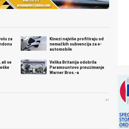
volu za
Kinezi najviše profitiraju od
ondonu
nemačkih subvencija za e-
automobile
 ali se
Velika Britanija odobrila
reške
Paramountovo preuzimanje
Warner Bros.-a
#1