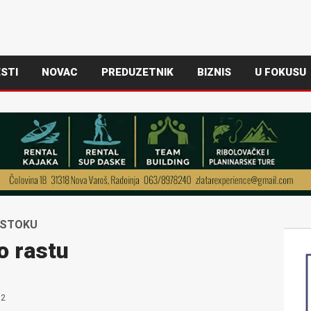
STI
NOVAC
PREDUZETNIK
BIZNIS
U FOKUSU
ISTOKU
o rastu
2