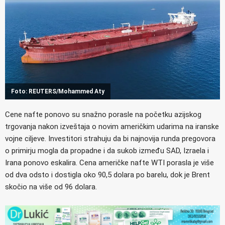
Foto: REUTERS/Mohammed Aty
Cene nafte ponovo su snažno porasle na početku azijskog
trgovanja nakon izveštaja o novim američkim udarima na iranske
vojne ciljeve. Investitori strahuju da bi najnovija runda pregovora
o primirju mogla da propadne i da sukob između SAD, Izraela i
Irana ponovo eskalira. Cena američke nafte WTI porasla je više
od dva odsto i dostigla oko 90,5 dolara po barelu, dok je Brent
skočio na više od 96 dolara.