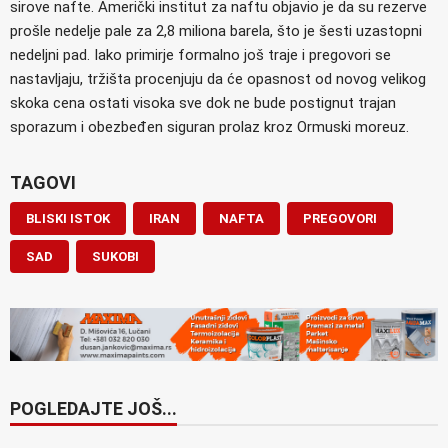
sirove nafte. Američki institut za naftu objavio je da su rezerve
prošle nedelje pale za 2,8 miliona barela, što je šesti uzastopni
nedeljni pad. Iako primirje formalno još traje i pregovori se
nastavljaju, tržišta procenjuju da će opasnost od novog velikog
skoka cena ostati visoka sve dok ne bude postignut trajan
sporazum i obezbeđen siguran prolaz kroz Ormuski moreuz.
TAGOVI
BLISKI ISTOK
IRAN
NAFTA
PREGOVORI
SAD
SUKOBI
POGLEDAJTE JOŠ...