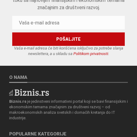
toku sa najnovijim finansijskim i ekonomskim temama
značajnim za društveni razvoj.
Vaša e-mail adresa će biti korišćena isključivo za potrebe slanja
newslettera, a u skladu sa
Politikom privatnosti
.
O NAMA
Biznis.rs
je jedinstveni informativni portal koji se bavi finansijskim i
ekonomskim temama značajnim za društveni razvoj – od
makroekonomskih analiza svetskih i domaćih kretanja do IT
industrije.
POPULARNE KATEGORIJE