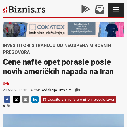
INVESTITORI STRAHUJU OD NEUSPEHA MIROVNIH
PREGOVORA
Cene nafte opet porasle posle
novih američkih napada na Iran
SVET
28.5.2026 09:31
Autor:
Redakcija Biznis.rs
0
Dodajte Biznis.rs u omiljeni Google izvor
Više