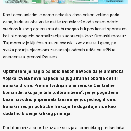
Rast cena usledio je samo nekoliko dana nakon velikog pada
cena, kada su obe vrste nafte izgubile više od sedam odsto
vrednosti zbog optimizma da bi mogao biti postignut sporazum
koji bi omogućio normalizaciju saobraćaja kroz Ormuski moreuz.
Taj moreuz je ključna ruta za svetski izvoz nafte i gasa, pa
svaka pretnja njegovom zatvaranju odmah utiče na tržište
energenata, prenosi Reuters.
Optimizam je naglo oslabio nakon navoda da je američka
vojska izvela nove napade na jugu Irana i oborila četiri
iranska drona. Prema tvrdnjama američke Centralne
komande, akcija je bila „odbrambena“, jer je pogođena
baza navodno pripremala lansiranje još jednog drona.
Iranski mediji i političke frakcije te događaje vide kao
dodatno kršenje krhkog primirja.
Dodatnu neizvesnost izazvale su izjave američkog predsednika