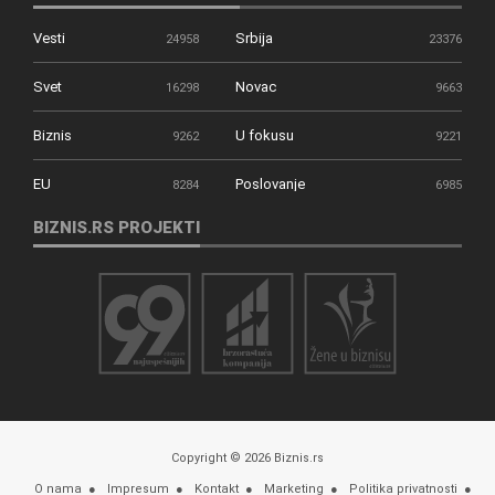
Vesti
Srbija
24958
23376
Svet
Novac
16298
9663
Biznis
U fokusu
9262
9221
EU
Poslovanje
8284
6985
BIZNIS.RS PROJEKTI
Copyright © 2026 Biznis.rs
O nama
Impresum
Kontakt
Marketing
Politika privatnosti