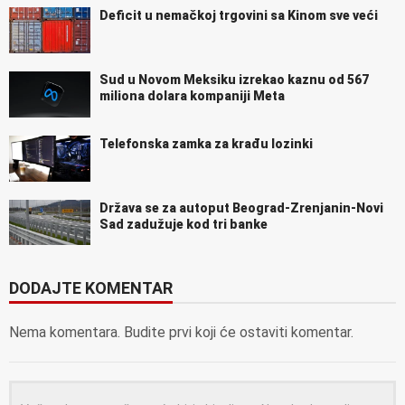
Deficit u nemačkoj trgovini sa Kinom sve veći
Sud u Novom Meksiku izrekao kaznu od 567
miliona dolara kompaniji Meta
Telefonska zamka za krađu lozinki
Država se za autoput Beograd-Zrenjanin-Novi
Sad zadužuje kod tri banke
DODAJTE KOMENTAR
Nema komentara. Budite prvi koji će ostaviti komentar.