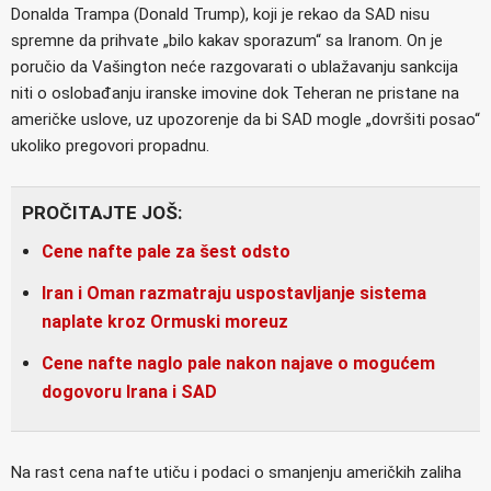
Donalda Trampa (Donald Trump), koji je rekao da SAD nisu
spremne da prihvate „bilo kakav sporazum“ sa Iranom. On je
poručio da Vašington neće razgovarati o ublažavanju sankcija
niti o oslobađanju iranske imovine dok Teheran ne pristane na
američke uslove, uz upozorenje da bi SAD mogle „dovršiti posao“
ukoliko pregovori propadnu.
PROČITAJTE JOŠ:
Cene nafte pale za šest odsto
Iran i Oman razmatraju uspostavljanje sistema
naplate kroz Ormuski moreuz
Cene nafte naglo pale nakon najave o mogućem
dogovoru Irana i SAD
Na rast cena nafte utiču i podaci o smanjenju američkih zaliha