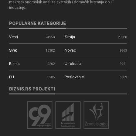
makroekonomskih analiza svetskih i domaćih kretanja do IT
industrije.
POPULARNE KATEGORIJE
Vesti
Srbija
24958
23380
Svet
Novac
16302
9663
Biznis
U fokusu
9262
9221
EU
Poslovanje
8285
6989
BIZNIS.RS PROJEKTI