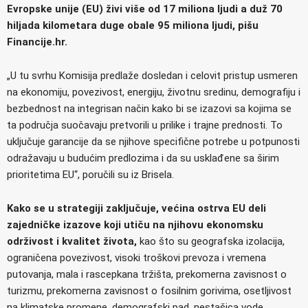
Evropske unije (EU) živi više od 17 miliona ljudi a duž 70
hiljada kilometara duge obale 95 miliona ljudi, pišu
Financije.hr.
„U tu svrhu Komisija predlaže dosledan i celovit pristup usmeren
na ekonomiju, povezivost, energiju, životnu sredinu, demografiju i
bezbednost na integrisan način kako bi se izazovi sa kojima se
ta područja suočavaju pretvorili u prilike i trajne prednosti. To
uključuje garancije da se njihove specifične potrebe u potpunosti
odražavaju u budućim predlozima i da su usklađene sa širim
prioritetima EU“, poručili su iz Brisela.
Kako se u strategiji zaključuje, većina ostrva EU deli
zajedničke izazove koji utiču na njihovu ekonomsku
održivost i kvalitet života,
kao što su geografska izolacija,
ograničena povezivost, visoki troškovi prevoza i vremena
putovanja, mala i rascepkana tržišta, prekomerna zavisnost o
turizmu, prekomerna zavisnost o fosilnim gorivima, osetljivost
na klimatske promene, demografski pad, nestašica vode,