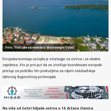
Foto: YouTube screenshot/ Montenegro Coast
Evropska komisija usvojila je strategije za ostrva i za obalne
zajednice, što je prvi put da se utvrđuje koordinisani evropski
pristup za podršku tim područjima sa ciljem oslobađanja
njihovog dugoročnog potencijala.
Na više od četiri hiljade ostrva u 16 država članica