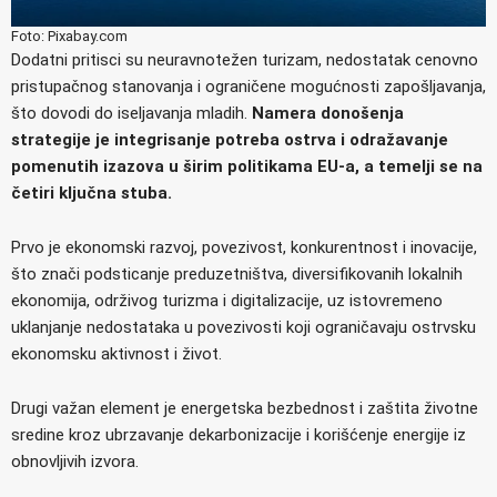
Foto: Pixabay.com
Dodatni pritisci su neuravnotežen turizam, nedostatak cenovno
pristupačnog stanovanja i ograničene mogućnosti zapošljavanja,
što dovodi do iseljavanja mladih.
Namera donošenja
strategije je integrisanje potreba ostrva i odražavanje
pomenutih izazova u širim politikama EU-a, a temelji se na
četiri ključna stuba.
Prvo je ekonomski razvoj, povezivost, konkurentnost i inovacije,
što znači podsticanje preduzetništva, diversifikovanih lokalnih
ekonomija, održivog turizma i digitalizacije, uz istovremeno
uklanjanje nedostataka u povezivosti koji ograničavaju ostrvsku
ekonomsku aktivnost i život.
Drugi važan element je energetska bezbednost i zaštita životne
sredine kroz ubrzavanje dekarbonizacije i korišćenje energije iz
obnovljivih izvora.