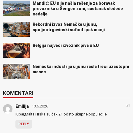
Mandić: EU nije našla rešenje za boravak
prevoznika u Šengen zoni, sastanak sledeće
nedelje
Rekordni izvoz Nemačke u junu,
spoljnotrgovinski suficit ipak manji
Belgija najveći izvoznik piva u EU
Nemačka industrija u junu rasla treći uzastopni
mesec
KOMENTARI
#1
Emilija
13.6.2026
Kipar,Malta i Irska su čak 21 odsto ukupne populecije
REPLY