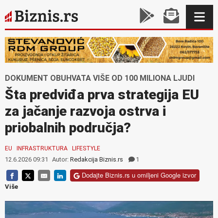
DOKUMENT OBUHVATA VIŠE OD 100 MILIONA LJUDI
Šta predviđa prva strategija EU
za jačanje razvoja ostrva i
priobalnih područja?
EU
INFRASTRUKTURA
LIFESTYLE
12.6.2026 09:31
Autor:
Redakcija Biznis.rs
1
Dodajte Biznis.rs u omiljeni Google izvor
Više