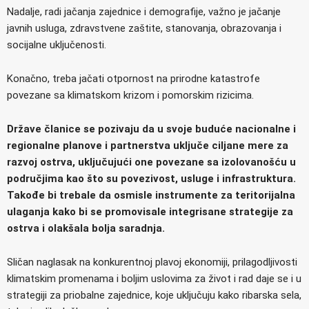
Nadalje, radi jačanja zajednice i demografije, važno je jačanje
javnih usluga, zdravstvene zaštite, stanovanja, obrazovanja i
socijalne uključenosti.
Konačno, treba jačati otpornost na prirodne katastrofe
povezane sa klimatskom krizom i pomorskim rizicima.
Države članice se pozivaju da u svoje buduće nacionalne i
regionalne planove i partnerstva uključe ciljane mere za
razvoj ostrva, uključujući one povezane sa izolovanošću u
područjima kao što su povezivost, usluge i infrastruktura.
Takođe bi trebale da osmisle instrumente za teritorijalna
ulaganja kako bi se promovisale integrisane strategije za
ostrva i olakšala bolja saradnja.
Sličan naglasak na konkurentnoj plavoj ekonomiji, prilagodljivosti
klimatskim promenama i boljim uslovima za život i rad daje se i u
strategiji za priobalne zajednice, koje uključuju kako ribarska sela,