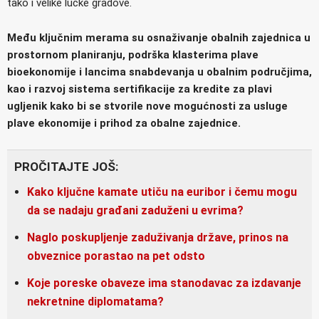
tako i velike lučke gradove.
Među ključnim merama su osnaživanje obalnih zajednica u
prostornom planiranju, podrška klasterima plave
bioekonomije i lancima snabdevanja u obalnim područjima,
kao i razvoj sistema sertifikacije za kredite za plavi
ugljenik kako bi se stvorile nove mogućnosti za usluge
plave ekonomije i prihod za obalne zajednice.
PROČITAJTE JOŠ:
Kako ključne kamate utiču na euribor i čemu mogu
da se nadaju građani zaduženi u evrima?
Naglo poskupljenje zaduživanja države, prinos na
obveznice porastao na pet odsto
Koje poreske obaveze ima stanodavac za izdavanje
nekretnine diplomatama?