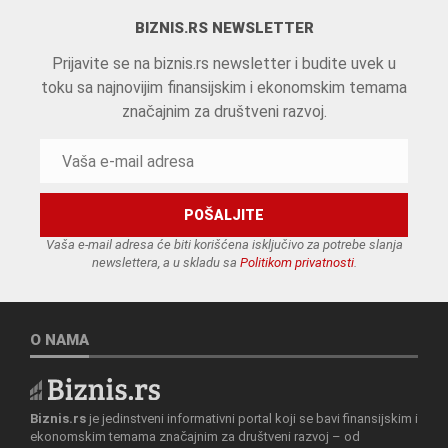
BIZNIS.RS NEWSLETTER
Prijavite se na biznis.rs newsletter i budite uvek u
toku sa najnovijim finansijskim i ekonomskim temama
značajnim za društveni razvoj.
Vaša e-mail adresa će biti korišćena isključivo za potrebe slanja
newslettera, a u skladu sa
Politikom privatnosti
.
O NAMA
Biznis.rs
je jedinstveni informativni portal koji se bavi finansijskim i
ekonomskim temama značajnim za društveni razvoj – od