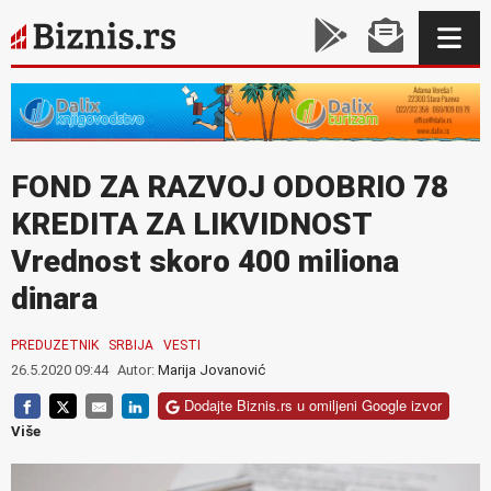
FOND ZA RAZVOJ ODOBRIO 78
KREDITA ZA LIKVIDNOST
Vrednost skoro 400 miliona
dinara
PREDUZETNIK
SRBIJA
VESTI
26.5.2020 09:44
Autor:
Marija Jovanović
Dodajte Biznis.rs u omiljeni Google izvor
Više