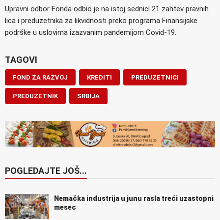
Upravni odbor Fonda odbio je na istoj sednici 21 zahtev pravnih
lica i preduzetnika za likvidnosti preko programa Finansijske
podrške u uslovima izazvanim pandemijom Covid-19.
TAGOVI
FOND ZA RAZVOJ
KREDITI
PREDUZETNICI
PREDUZETNIK
SRBIJA
POGLEDAJTE JOŠ...
Nemačka industrija u junu rasla treći uzastopni
mesec