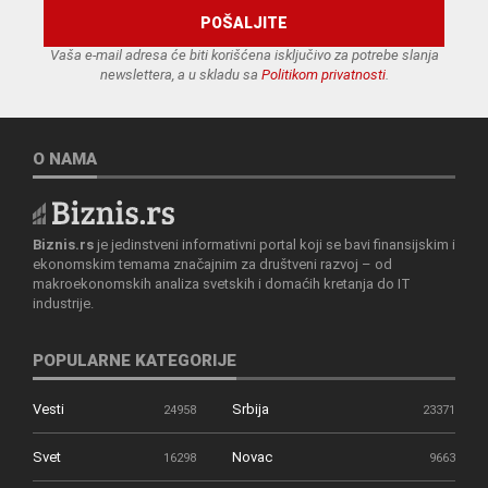
Vaša e-mail adresa će biti korišćena isključivo za potrebe slanja
newslettera, a u skladu sa
Politikom privatnosti
.
O NAMA
Biznis.rs
je jedinstveni informativni portal koji se bavi finansijskim i
ekonomskim temama značajnim za društveni razvoj – od
makroekonomskih analiza svetskih i domaćih kretanja do IT
industrije.
POPULARNE KATEGORIJE
Vesti
Srbija
24958
23371
Svet
Novac
16298
9663