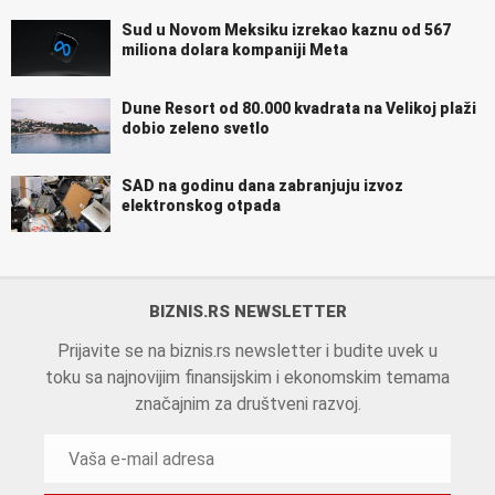
Sud u Novom Meksiku izrekao kaznu od 567
miliona dolara kompaniji Meta
Dune Resort od 80.000 kvadrata na Velikoj plaži
dobio zeleno svetlo
SAD na godinu dana zabranjuju izvoz
elektronskog otpada
BIZNIS.RS NEWSLETTER
Prijavite se na biznis.rs newsletter i budite uvek u
toku sa najnovijim finansijskim i ekonomskim temama
značajnim za društveni razvoj.