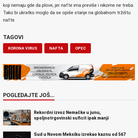
koji nemaju gde da plove, jer nafte ima previše i nikome ne treba.
Tako bi ukratko moglo da se opiše stanje na globalnom tržištu
nafte.
TAGOVI
KORONA VIRUS
NAFTA
OPEC
POGLEDAJTE JOŠ...
Rekordni izvoz Nemačke u junu,
spoljnotrgovinski suficit ipak manji
Sud u Novom Meksiku izrekao kaznu od 567