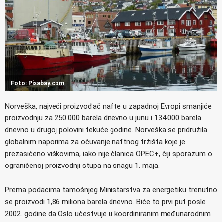
Foto: Pixabay.com
Norveška, najveći proizvođač nafte u zapadnoj Evropi smanjiće
proizvodnju za 250.000 barela dnevno u junu i 134.000 barela
dnevno u drugoj polovini tekuće godine. Norveška se pridružila
globalnim naporima za očuvanje naftnog tržišta koje je
prezasićeno viškovima, iako nije članica OPEC+, čiji sporazum o
ograničenoj proizvodnji stupa na snagu 1. maja.
Prema podacima tamošnjeg Ministarstva za energetiku trenutno
se proizvodi 1,86 miliona barela dnevno. Biće to prvi put posle
2002. godine da Oslo učestvuje u koordiniranim međunarodnim