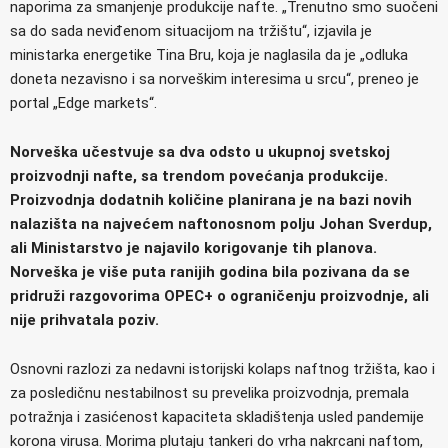
naporima za smanjenje produkcije nafte. „Trenutno smo suočeni
sa do sada neviđenom situacijom na tržištu“, izjavila je
ministarka energetike Tina Bru, koja je naglasila da je „odluka
doneta nezavisno i sa norveškim interesima u srcu“, preneo je
portal „Edge markets“.
Norveška učestvuje sa dva odsto u ukupnoj svetskoj
proizvodnji nafte, sa trendom povećanja produkcije.
Proizvodnja dodatnih količine planirana je na bazi novih
nalazišta na najvećem naftonosnom polju Johan Sverdup,
ali Ministarstvo je najavilo korigovanje tih planova.
Norveška je više puta ranijih godina bila pozivana da se
pridruži razgovorima OPEC+ o ograničenju proizvodnje, ali
nije prihvatala poziv.
Osnovni razlozi za nedavni istorijski kolaps naftnog tržišta, kao i
za posledičnu nestabilnost su prevelika proizvodnja, premala
potražnja i zasićenost kapaciteta skladištenja usled pandemije
korona virusa. Morima plutaju tankeri do vrha nakrcani naftom,