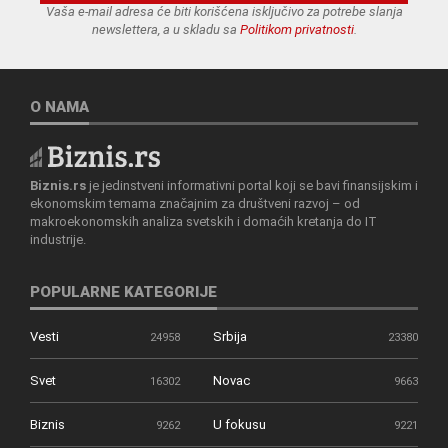
Vaša e-mail adresa će biti korišćena isključivo za potrebe slanja
newslettera, a u skladu sa
Politikom privatnosti
.
O NAMA
Biznis.rs
je jedinstveni informativni portal koji se bavi finansijskim i
ekonomskim temama značajnim za društveni razvoj – od
makroekonomskih analiza svetskih i domaćih kretanja do IT
industrije.
POPULARNE KATEGORIJE
Vesti
Srbija
24958
23380
Svet
Novac
16302
9663
Biznis
U fokusu
9262
9221