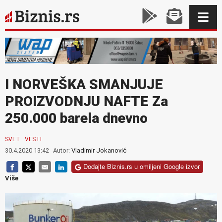
I NORVEŠKA SMANJUJE
PROIZVODNJU NAFTE Za
250.000 barela dnevno
SVET
VESTI
30.4.2020 13:42
Autor:
Vladimir Jokanović
Dodajte Biznis.rs u omiljeni Google izvor
Više