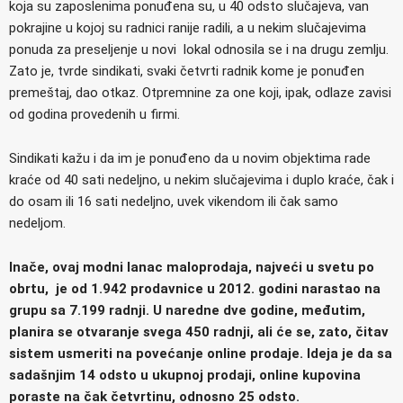
koja su zaposlenima ponuđena su, u 40 odsto slučajeva, van
pokrajine u kojoj su radnici ranije radili, a u nekim slučajevima
ponuda za preseljenje u novi lokal odnosila se i na drugu zemlju.
Zato je, tvrde sindikati, svaki četvrti radnik kome je ponuđen
premeštaj, dao otkaz. Otpremnine za one koji, ipak, odlaze zavisi
od godina provedenih u firmi.
Sindikati kažu i da im je ponuđeno da u novim objektima rade
kraće od 40 sati nedeljno, u nekim slučajevima i duplo kraće, čak i
do osam ili 16 sati nedeljno, uvek vikendom ili čak samo
nedeljom.
Inače, ovaj modni lanac maloprodaja, najveći u svetu po
obrtu, je od 1.942 prodavnice u 2012. godini narastao na
grupu sa 7.199 radnji. U naredne dve godine, međutim,
planira se otvaranje svega 450 radnji, ali će se, zato, čitav
sistem usmeriti na povećanje online prodaje. Ideja je da sa
sadašnjim 14 odsto u ukupnoj prodaji, online kupovina
poraste na čak četvrtinu, odnosno 25 odsto.