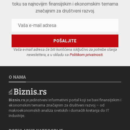
toku sa najnovijim finansijskim i ekonomskim temama
značajnim za društveni razvoj.
Vaša e-mail adresa će biti korišćena isključivo za potrebe slanja
newslettera, a u skladu sa
Politikom privatnosti
.
O NAMA
Biznis.rs
je jedinstveni informativni portal koji se bavi finansijskim i
ekonomskim temama značajnim za društveni razvoj – od
makroekonomskih analiza svetskih i domaćih kretanja do IT
industrije.