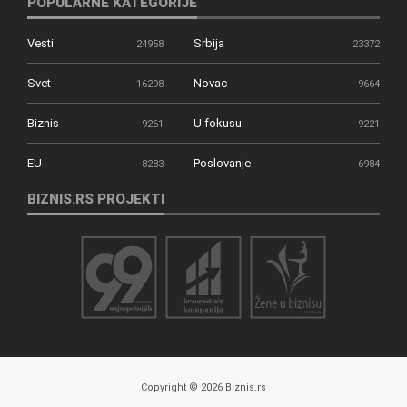
POPULARNE KATEGORIJE
Vesti
Srbija
24958
23372
Svet
Novac
16298
9664
Biznis
U fokusu
9261
9221
EU
Poslovanje
8283
6984
BIZNIS.RS PROJEKTI
Copyright © 2026 Biznis.rs