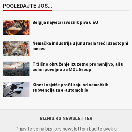
POGLEDAJTE JOŠ...
Belgija najveći izvoznik piva u EU
Nemačka industrija u junu rasla treći uzastopni
mesec
Tržišno okruženje izuzetno promenljivo, ali u
celini povoljno za MOL Group
Kinezi najviše profitiraju od nemačkih
subvencija za e-automobile
BIZNIS.RS NEWSLETTER
Prijavite se na biznis.rs newsletter i budite uvek u