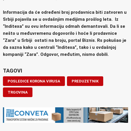
Informacija da će određeni broj prodavnica biti zatvoren u
Srbiji pojavila se u ovdašnjim medijima prošlog leta. Iz
“Inditexa” su ovu informaciju odmah demantovali. Da li se
nešto u međuvremenu dogovorilo i hoće li prodavnice
“Zara” u Srbiji ostati na broju, portal Biznis. Rs pokušao je
da sazna kako u centrali “Inditexa”, tako i u ovdašnjoj
kompaniji “Zara”. Odgovor, međutim, nismo dobili.
TAGOVI
POSLEDICE KORONA VIRUSA
PREDUZETNIK
TRGOVINA