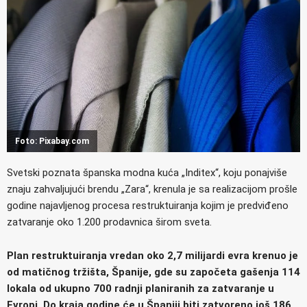
Foto: Pixabay.com
Svetski poznata španska modna kuća „Inditex“, koju ponajviše
znaju zahvaljujući brendu „Zara“, krenula je sa realizacijom prošle
godine najavljenog procesa restruktuiranja kojim je predviđeno
zatvaranje oko 1.200 prodavnica širom sveta.
Plan restruktuiranja vredan oko 2,7 milijardi evra krenuo je
od matičnog tržišta, Španije, gde su započeta gašenja 114
lokala od ukupno 700 radnji planiranih za zatvaranje u
Evropi. Do kraja godine će u Španiji biti zatvoreno još 186