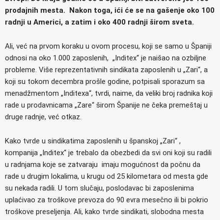
prodajnih mesta. Nakon toga, ići će se na gašenje oko 100
radnji u Americi, a zatim i oko 400 radnji širom sveta.
Ali, već na prvom koraku u ovom procesu, koji se samo u Španiji
odnosi na oko 1.000 zaposlenih, „Inditex“ je naišao na ozbiljne
probleme. Više reprezentativnih sindikata zaposlenih u „Zari“, a
koji su tokom decembra prošle godine, potpisali sporazum sa
menadžmentom „Inditexa“, tvrdi, naime, da veliki broj radnika koji
rade u prodavnicama „Zare“ širom Španije ne čeka premeštaj u
druge radnje, već otkaz.
Kako tvrde u sindikatima zaposlenih u španskoj „Zari“ ,
kompanija „Inditex“ je trebalo da obezbedi da svi oni koji su radili
u radnjama koje se zatvaraju imaju mogućnost da počnu da
rade u drugim lokalima, u krugu od 25 kilometara od mesta gde
su nekada radili. U tom slučaju, poslodavac bi zaposlenima
uplaćivao za troškove prevoza do 90 evra mesečno ili bi pokrio
troškove preseljenja. Ali, kako tvrde sindikati, slobodna mesta