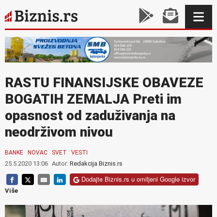
RASTU FINANSIJSKE OBAVEZE
BOGATIH ZEMALJA Preti im
opasnost od zaduživanja na
neodrživom nivou
BANKE
NOVAC
SVET
VESTI
25.5.2020 13:06
Autor:
Redakcija Biznis.rs
Dodajte Biznis.rs u omiljeni Google izvor
Više