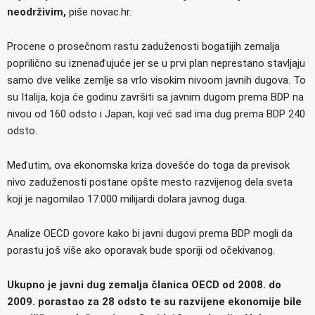
neodrživim,
piše novac.hr.
Procene o prosečnom rastu zaduženosti bogatijih zemalja
poprilično su iznenađujuće jer se u prvi plan neprestano stavljaju
samo dve velike zemlje sa vrlo visokim nivoom javnih dugova. To
su Italija, koja će godinu završiti sa javnim dugom prema BDP na
nivou od 160 odsto i Japan, koji već sad ima dug prema BDP 240
odsto.
Međutim, ova ekonomska kriza dovešće do toga da previsok
nivo zaduženosti postane opšte mesto razvijenog dela sveta
koji je nagomilao 17.000 milijardi dolara javnog duga.
Analize OECD govore kako bi javni dugovi prema BDP mogli da
porastu još više ako oporavak bude sporiji od očekivanog.
Ukupno je javni dug zemalja članica OECD od 2008. do
2009. porastao za 28 odsto te su razvijene ekonomije bile