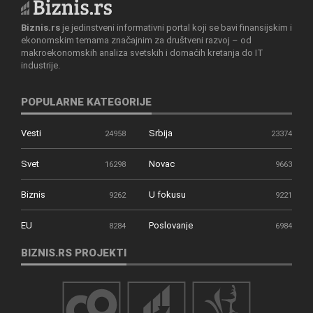
Biznis.rs
je jedinstveni informativni portal koji se bavi finansijskim i
ekonomskim temama značajnim za društveni razvoj – od
makroekonomskih analiza svetskih i domaćih kretanja do IT
industrije.
POPULARNE KATEGORIJE
Vesti
Srbija
24958
23374
Svet
Novac
16298
9663
Biznis
U fokusu
9262
9221
EU
Poslovanje
8284
6984
BIZNIS.RS PROJEKTI