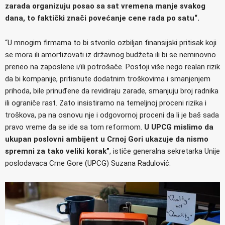
zarada organizuju posao sa sat vremena manje svakog
dana, to faktički znači povećanje cene rada po satu“.
“U mnogim firmama to bi stvorilo ozbiljan finansijski pritisak koji
se mora ili amortizovati iz državnog budžeta ili bi se neminovno
preneo na zaposlene i/ili potrošače. Postoji više nego realan rizik
da bi kompanije, pritisnute dodatnim troškovima i smanjenjem
prihoda, bile prinuđene da revidiraju zarade, smanjuju broj radnika
ili ograniče rast. Zato insistiramo na temeljnoj proceni rizika i
troškova, pa na osnovu nje i odgovornoj proceni da li je baš sada
pravo vreme da se ide sa tom reformom.
U UPCG mislimo da
ukupan poslovni ambijent u Crnoj Gori ukazuje da nismo
spremni za tako veliki korak”
, ističe generalna sekretarka Unije
poslodavaca Crne Gore (UPCG) Suzana Radulović.