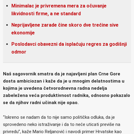
Minimalac je privremena mera za očuvanje
likvidnosti firme, a ne standard
Neprijavljene zarade čine skoro dve trećine sive
ekonomije
Poslodavci obavezni da isplaćuju regres za godišnji
odmor
Naš sagovornik smatra da je najavljeni plan Crne Gore
dosta ambiciozan i kaže da je u mnogim delatnostima u
kojima je uvedena četvorodnevna radna nedelja
zabeležena veća produktivnost radnika, odnosno pokazalo
se da njihov radni učinak nije opao.
“Iskreno se nadam da to nije samo politička odluka, da je
sprovedeno neko istraživanje i da to neće uticati previše na
privredu”, kaže Mario Reljanović i navodi primer Hrvatske kao