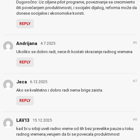
Dugoročno: Uz ciljane pilot programe, povezivanje sa crecimiento
iliti povećanjem produktivnosti, i socijalni dijalog, reforma može da
donese socijalne i ekonomske koristi.
REPLY
#6
Andrijana
4.7.2025
Ukoliko se dobro radi, nece ih kostati skracenje radnog vremena
REPLY
#7
Jeca
6.12.2025
Ako se kvalitetno i dobro radi nema brige zaista.
REPLY
#8
LAV13
15.12.2025
kad bi u srbiji uveli radno vreme od 6h bez prevelike pauze u toku
radnog vremena,verujem da bi se povecala produktivnost