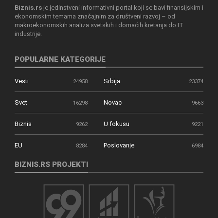
Biznis.rs
je jedinstveni informativni portal koji se bavi finansijskim i
ekonomskim temama značajnim za društveni razvoj – od
makroekonomskih analiza svetskih i domaćih kretanja do IT
industrije.
POPULARNE KATEGORIJE
Vesti
Srbija
24958
23374
Svet
Novac
16298
9663
Biznis
U fokusu
9262
9221
EU
Poslovanje
8284
6984
BIZNIS.RS PROJEKTI