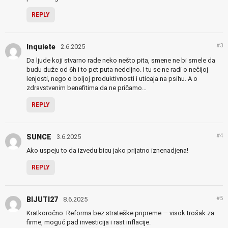
REPLY
#3
Inquiete
2.6.2025
Da ljude koji stvarno rade neko nešto pita, smene ne bi smele da
budu duže od 6h i to pet puta nedeljno. I tu se ne radi o nečijoj
lenjosti, nego o boljoj produktivnosti i uticaja na psihu. A o
zdravstvenim benefitima da ne pričamo…
REPLY
#4
SUNCE
3.6.2025
Ako uspeju to da izvedu bicu jako prijatno iznenadjena!
REPLY
#5
BIJUTI27
8.6.2025
Kratkoročno: Reforma bez strateške pripreme — visok trošak za
firme, moguć pad investicija i rast inflacije.