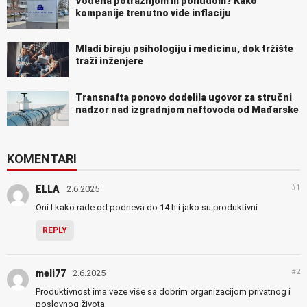
Vođena potražnjom ili ponudom? Kako
kompanije trenutno vide inflaciju
Mladi biraju psihologiju i medicinu, dok tržište
traži inženjere
Transnafta ponovo dodelila ugovor za stručni
nadzor nad izgradnjom naftovoda od Mađarske
KOMENTARI
#1
ELLA
2.6.2025
Oni I kako rade od podneva do 14 h i jako su produktivni
REPLY
#2
meli77
2.6.2025
Produktivnost ima veze više sa dobrim organizacijom privatnog i
poslovnog života