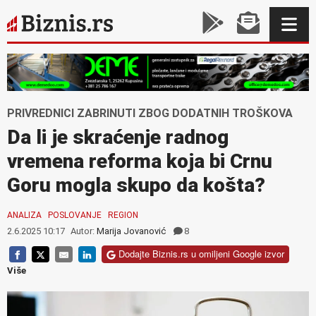
PRIVREDNICI ZABRINUTI ZBOG DODATNIH TROŠKOVA
Da li je skraćenje radnog
vremena reforma koja bi Crnu
Goru mogla skupo da košta?
ANALIZA
POSLOVANJE
REGION
2.6.2025 10:17
Autor:
Marija Jovanović
8
Dodajte Biznis.rs u omiljeni Google izvor
Više