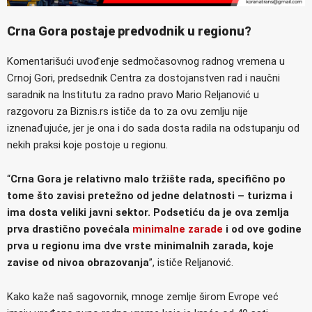
Crna Gora postaje predvodnik u regionu?
Komentarišući uvođenje sedmočasovnog radnog vremena u
Crnoj Gori, predsednik Centra za dostojanstven rad i naučni
saradnik na Institutu za radno pravo Mario Reljanović u
razgovoru za Biznis.rs ističe da to za ovu zemlju nije
iznenađujuće, jer je ona i do sada dosta radila na odstupanju od
nekih praksi koje postoje u regionu.
“
Crna Gora je relativno malo tržište rada, specifično po
tome što zavisi pretežno od jedne delatnosti – turizma i
ima dosta veliki javni sektor. Podsetiću da je ova zemlja
prva drastično povećala
minimalne zarade
i od ove godine
prva u regionu ima dve vrste minimalnih zarada, koje
zavise od nivoa obrazovanja
”, ističe Reljanović.
Kako kaže naš sagovornik, mnoge zemlje širom Evrope već