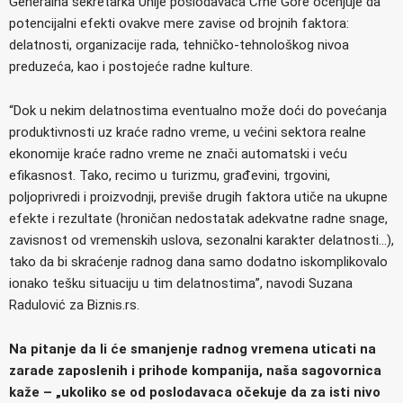
Generalna sekretarka Unije poslodavaca Crne Gore ocenjuje da
potencijalni efekti ovakve mere zavise od brojnih faktora:
delatnosti, organizacije rada, tehničko-tehnološkog nivoa
preduzeća, kao i postojeće radne kulture.
“Dok u nekim delatnostima eventualno može doći do povećanja
produktivnosti uz kraće radno vreme, u većini sektora realne
ekonomije kraće radno vreme ne znači automatski i veću
efikasnost. Tako, recimo u turizmu, građevini, trgovini,
poljoprivredi i proizvodnji, previše drugih faktora utiče na ukupne
efekte i rezultate (hroničan nedostatak adekvatne radne snage,
zavisnost od vremenskih uslova, sezonalni karakter delatnosti…),
tako da bi skraćenje radnog dana samo dodatno iskomplikovalo
ionako tešku situaciju u tim delatnostima”, navodi Suzana
Radulović za Biznis.rs.
Na pitanje da li će smanjenje radnog vremena uticati na
zarade zaposlenih i prihode kompanija, naša sagovornica
kaže – „ukoliko se od poslodavaca očekuje da za isti nivo