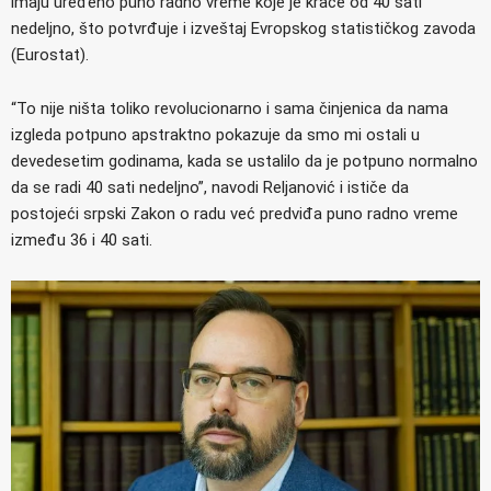
imaju uređeno puno radno vreme koje je kraće od 40 sati
nedeljno, što potvrđuje i izveštaj Evropskog statističkog zavoda
(Eurostat).
“To nije ništa toliko revolucionarno i sama činjenica da nama
izgleda potpuno apstraktno pokazuje da smo mi ostali u
devedesetim godinama, kada se ustalilo da je potpuno normalno
da se radi 40 sati nedeljno”, navodi Reljanović i ističe da
postojeći srpski Zakon o radu već predviđa puno radno vreme
između 36 i 40 sati.