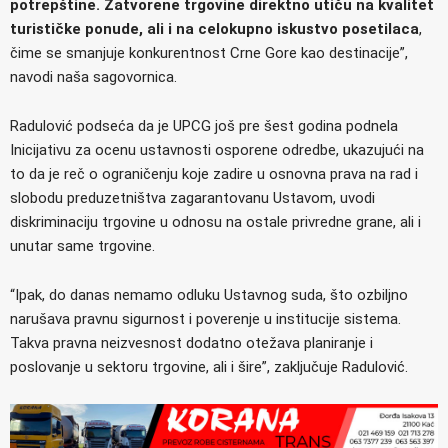
potrepštine. Zatvorene trgovine direktno utiču na kvalitet
turističke ponude, ali i na celokupno iskustvo posetilaca
,
čime se smanjuje konkurentnost Crne Gore kao destinacije”,
navodi naša sagovornica.
Radulović podseća da je UPCG još pre šest godina podnela
Inicijativu za ocenu ustavnosti osporene odredbe, ukazujući na
to da je reč o ograničenju koje zadire u osnovna prava na rad i
slobodu preduzetništva zagarantovanu Ustavom, uvodi
diskriminaciju trgovine u odnosu na ostale privredne grane, ali i
unutar same trgovine.
“Ipak, do danas nemamo odluku Ustavnog suda, što ozbiljno
narušava pravnu sigurnost i poverenje u institucije sistema.
Takva pravna neizvesnost dodatno otežava planiranje i
poslovanje u sektoru trgovine, ali i šire”, zaključuje Radulović.