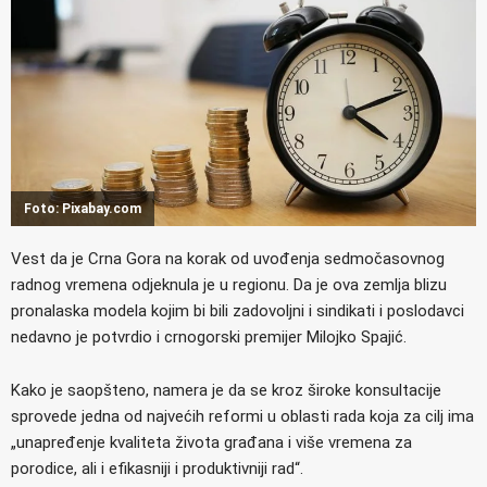
Foto: Pixabay.com
Vest da je Crna Gora na korak od uvođenja sedmočasovnog
radnog vremena odjeknula je u regionu. Da je ova zemlja blizu
pronalaska modela kojim bi bili zadovoljni i sindikati i poslodavci
nedavno je potvrdio i crnogorski premijer Milojko Spajić.
Kako je saopšteno, namera je da se kroz široke konsultacije
sprovede jedna od najvećih reformi u oblasti rada koja za cilj ima
„unapređenje kvaliteta života građana i više vremena za
porodice, ali i efikasniji i produktivniji rad“.