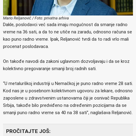
Mario Reljanović /
Foto:
privatna arhiva
Dakle, poslodavci već sada imaju mogućnost da smanje radno
vreme na 36 sati, a da to ne utiče na zaradu, odnosno računa se
kao puno radno vreme. Ipak, Reljanović tvrdi da to radi vrlo mali
procenat poslodavaca.
On takođe navodi da zakoni uglavnom dozvoljavaju i da se kroz
kolektivno pregovaranje smanji broj radnih sati.
“U metalurškoj industriji u Nemačkoj je puno radno vreme 28 sati.
Kod nas je u posebnom kolektivnom ugovoru za lekare, odnosno
zaposlene u zdravstvenim ustanovama čiji je osnivač Republika
Srbija, takođe bilo predviđeno na određenim pozicijama da se
smanji puno radno vreme sa 40 na 38 sati”, naglašava Reljanović.
PROČITAJTE JOŠ: