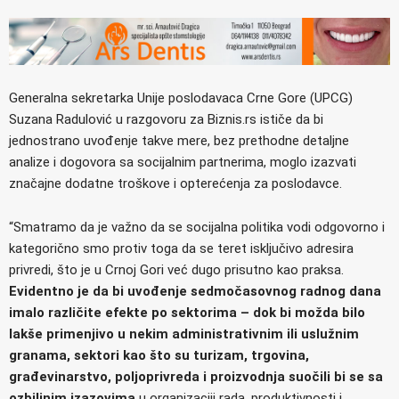
Generalna sekretarka Unije poslodavaca Crne Gore (UPCG)
Suzana Radulović u razgovoru za Biznis.rs ističe da bi
jednostrano uvođenje takve mere, bez prethodne detaljne
analize i dogovora sa socijalnim partnerima, moglo izazvati
značajne dodatne troškove i opterećenja za poslodavce.
“Smatramo da je važno da se socijalna politika vodi odgovorno i
kategorično smo protiv toga da se teret isključivo adresira
privredi, što je u Crnoj Gori već dugo prisutno kao praksa.
Evidentno je da bi uvođenje sedmočasovnog radnog dana
imalo različite efekte po sektorima – dok bi možda bilo
lakše primenjivo u nekim administrativnim ili uslužnim
granama, sektori kao što su turizam, trgovina,
građevinarstvo, poljoprivreda i proizvodnja suočili bi se sa
ozbiljnim izazovima
u organizaciji rada, produktivnosti i