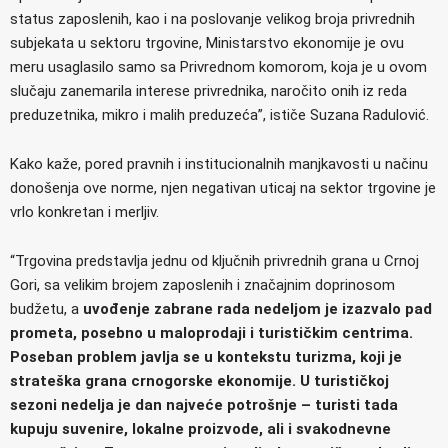
status zaposlenih, kao i na poslovanje velikog broja privrednih
subjekata u sektoru trgovine, Ministarstvo ekonomije je ovu
meru usaglasilo samo sa Privrednom komorom, koja je u ovom
slučaju zanemarila interese privrednika, naročito onih iz reda
preduzetnika, mikro i malih preduzeća”, ističe Suzana Radulović.
Kako kaže, pored pravnih i institucionalnih manjkavosti u načinu
donošenja ove norme, njen negativan uticaj na sektor trgovine je
vrlo konkretan i merljiv.
“Trgovina predstavlja jednu od ključnih privrednih grana u Crnoj
Gori, sa velikim brojem zaposlenih i značajnim doprinosom
budžetu, a
uvođenje zabrane rada nedeljom je izazvalo pad
prometa, posebno u maloprodaji i turističkim centrima.
Poseban problem javlja se u kontekstu turizma, koji je
strateška grana crnogorske ekonomije. U turističkoj
sezoni nedelja je dan najveće potrošnje – turisti tada
kupuju suvenire, lokalne proizvode, ali i svakodnevne