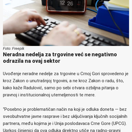
Foto: Freepik
Neradna nedelja za trgovine već se negativno
odrazila na ovaj sektor
Uvođenje neradne nedelje za trgovine u Crnoj Gori sprovedeno je
kroz Zakon o unutrašnjoj trgovini, a ne kroz Zakon o radu, što,
kako kaže Radulović, samo po sebi otvara ozbiljna pitanja o
pravnoj i institucionalnoj utemeljenosti te mere.
“Posebno je problematičan način na koji je odluka doneta — bez
sveobuhvatne javne rasprave i bez uključivanja ključnih socijalnih
partnera, među kojima je i Unija poslodavaca Crne Gore (UPCG).
Uprkos činjenici da ova odluka direktno utiče na radno-pravni