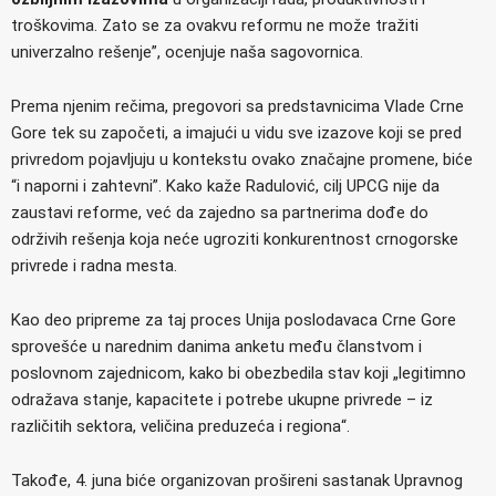
troškovima. Zato se za ovakvu reformu ne može tražiti
univerzalno rešenje”, ocenjuje naša sagovornica.
Prema njenim rečima, pregovori sa predstavnicima Vlade Crne
Gore tek su započeti, a imajući u vidu sve izazove koji se pred
privredom pojavljuju u kontekstu ovako značajne promene, biće
“i naporni i zahtevni”. Kako kaže Radulović, cilj UPCG nije da
zaustavi reforme, već da zajedno sa partnerima dođe do
održivih rešenja koja neće ugroziti konkurentnost crnogorske
privrede i radna mesta.
Kao deo pripreme za taj proces Unija poslodavaca Crne Gore
sprovešće u narednim danima anketu među članstvom i
poslovnom zajednicom, kako bi obezbedila stav koji „legitimno
odražava stanje, kapacitete i potrebe ukupne privrede – iz
različitih sektora, veličina preduzeća i regiona“.
Takođe, 4. juna biće organizovan prošireni sastanak Upravnog