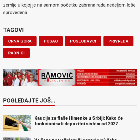
zemlje u kojoj je na samom početku zabrana rada nedeljom loše
sprovedena.
TAGOVI
CRNA GORA
POSAO
POSLODAVCI
PRIVREDA
RADNICI
POGLEDAJTE JOŠ...
Kaucija za flaše i limenke u Srbiji: Kako će
funkcionisati depozitni sistem od 2027.