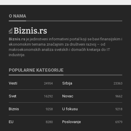
O NAMA
Biznis.rs
je jedinstveni informativni portal koji se bavi finansijskim i
ekonomskim temama značajnim za društveni razvoj – od
makroekonomskih analiza svetskih i domaćih kretanja do IT
industrije.
POPULARNE KATEGORIJE
Vesti
Srbija
24954
23363
Svet
Novac
16292
9662
Biznis
U fokusu
9258
9218
EU
Poslovanje
8280
6979