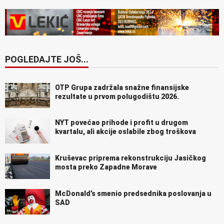
POGLEDAJTE JOŠ...
OTP Grupa zadržala snažne finansijske
rezultate u prvom polugodištu 2026.
NYT povećao prihode i profit u drugom
kvartalu, ali akcije oslabile zbog troškova
Kruševac priprema rekonstrukciju Jasičkog
mosta preko Zapadne Morave
McDonald’s smenio predsednika poslovanja u
SAD