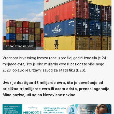
Foto: Pixabay.com
Vrednost hrvatskog izvoza robe u prošloj godini iznosila je 24
milijarde evra, što je oko milijardu evra ili pet odsto više nego
2023, objavio je Državni zavod za statistiku (DZS).
Uvoz je dostigao 43 milijarde evra, što je povećanje od
približno tri milijarde evra ili osam odsto, prenosi agencija
Mina pozivajući se na Nezavisne novine.