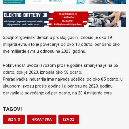
Spoljnotrgovinski deficit u prošloj godini iznosio je oko 19
milijardi evra, što je povećanje od oko 13 odsto, odnosno oko
dve milijarde evra u odnosu na 2023. godinu.
Pokrivenost uvoza izvozom prošle godine smanjena je na 56
odsto, dok je 2023. iznosila oko 58 odsto.
Prerađivačka industrija ima najveće učešće, od oko 85 odsto, u
ukupnom izvozu prošle godine i u odnosu na 2023. godinu
ostvarila je povećanje od pet odsto, na 20,4 milijarde evra.
TAGOVI
BIZNIS
HRVATSKA
IZVOZ