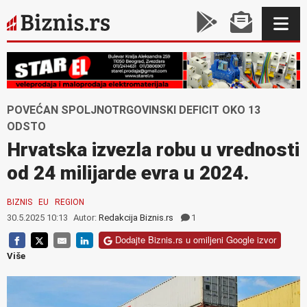
POVEĆAN SPOLJNOTRGOVINSKI DEFICIT OKO 13
ODSTO
Hrvatska izvezla robu u vrednosti
od 24 milijarde evra u 2024.
BIZNIS
EU
REGION
30.5.2025 10:13
Autor:
Redakcija Biznis.rs
1
Dodajte Biznis.rs u omiljeni Google izvor
Više