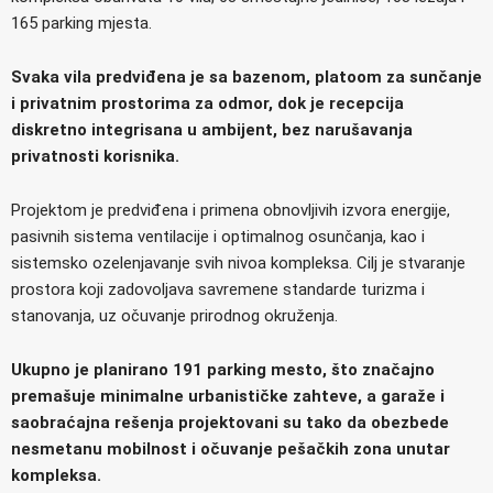
165 parking mjesta.
Svaka vila predviđena je sa bazenom, platoom za sunčanje
i privatnim prostorima za odmor, dok je recepcija
diskretno integrisana u ambijent, bez narušavanja
privatnosti korisnika.
Projektom je predviđena i primena obnovljivih izvora energije,
pasivnih sistema ventilacije i optimalnog osunčanja, kao i
sistemsko ozelenjavanje svih nivoa kompleksa. Cilj je stvaranje
prostora koji zadovoljava savremene standarde turizma i
stanovanja, uz očuvanje prirodnog okruženja.
Ukupno je planirano 191 parking mesto, što značajno
premašuje minimalne urbanističke zahteve, a garaže i
saobraćajna rešenja projektovani su tako da obezbede
nesmetanu mobilnost i očuvanje pešačkih zona unutar
kompleksa.