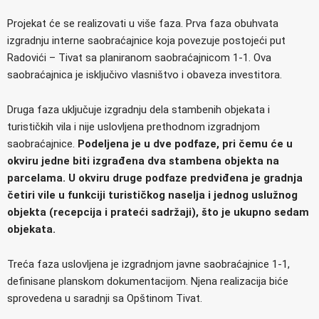
Projekat će se realizovati u više faza. Prva faza obuhvata
izgradnju interne saobraćajnice koja povezuje postojeći put
Radovići – Tivat sa planiranom saobraćajnicom 1-1. Ova
saobraćajnica je isključivo vlasništvo i obaveza investitora.
Druga faza uključuje izgradnju dela stambenih objekata i
turističkih vila i nije uslovljena prethodnom izgradnjom
saobraćajnice.
Podeljena je u dve podfaze, pri čemu će u
okviru jedne biti izgrađena dva stambena objekta na
parcelama. U okviru druge podfaze predviđena je gradnja
četiri vile u funkciji turističkog naselja i jednog uslužnog
objekta (recepcija i prateći sadržaji), što je ukupno sedam
objekata.
Treća faza uslovljena je izgradnjom javne saobraćajnice 1-1,
definisane planskom dokumentacijom. Njena realizacija biće
sprovedena u saradnji sa Opštinom Tivat.