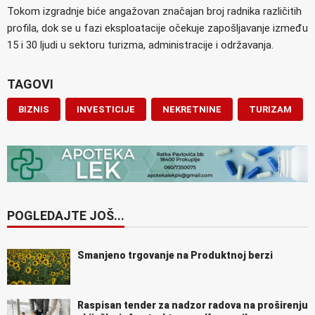
Tokom izgradnje biće angažovan značajan broj radnika različitih
profila, dok se u fazi eksploatacije očekuje zapošljavanje između
15 i 30 ljudi u sektoru turizma, administracije i održavanja.
TAGOVI
BIZNIS
INVESTICIJE
NEKRETNINE
TURIZAM
POGLEDAJTE JOŠ...
Smanjeno trgovanje na Produktnoj berzi
Raspisan tender za nadzor radova na proširenju