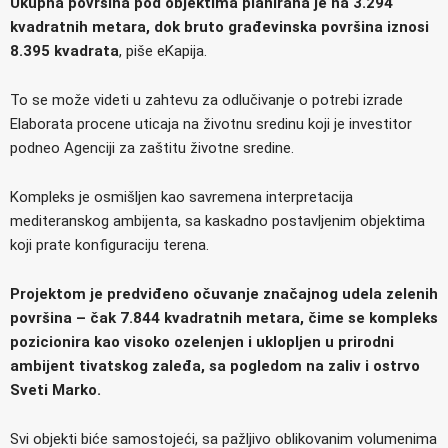
Ukupna površina pod objektima planirana je na 3.294
kvadratnih metara, dok bruto građevinska površina iznosi
8.395 kvadrata
, piše eKapija.
To se može videti u zahtevu za odlučivanje o potrebi izrade
Elaborata procene uticaja na životnu sredinu koji je investitor
podneo Agenciji za zaštitu životne sredine.
Kompleks je osmišljen kao savremena interpretacija
mediteranskog ambijenta, sa kaskadno postavljenim objektima
koji prate konfiguraciju terena.
Projektom je predviđeno očuvanje značajnog udela zelenih
površina – čak 7.844 kvadratnih metara, čime se kompleks
pozicionira kao visoko ozelenjen i uklopljen u prirodni
ambijent tivatskog zaleđa, sa pogledom na zaliv i ostrvo
Sveti Marko.
Svi objekti biće samostojeći, sa pažljivo oblikovanim volumenima