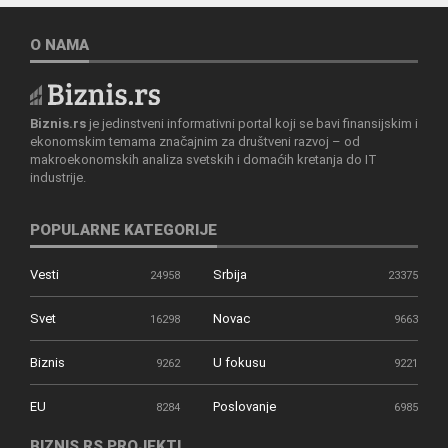
O NAMA
Biznis.rs
je jedinstveni informativni portal koji se bavi finansijskim i
ekonomskim temama značajnim za društveni razvoj – od
makroekonomskih analiza svetskih i domaćih kretanja do IT
industrije.
POPULARNE KATEGORIJE
Vesti
Srbija
24958
23375
Svet
Novac
16298
9663
Biznis
U fokusu
9262
9221
EU
Poslovanje
8284
6985
BIZNIS.RS PROJEKTI