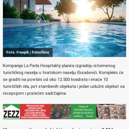
Foto: Freepik / frimufilms
Kompanija La Perla Hospitality planira izgradnju istoimenog
turističkog naselja u tivatskom naselju Đuraševići. Kompleks će
se graditi na površini od oko 12.500 kvadrata i imaće 10
turističkih vila, pet stambenih objekata i jedan uslužni objekat sa
recepcijom i pratećim sadržajima.