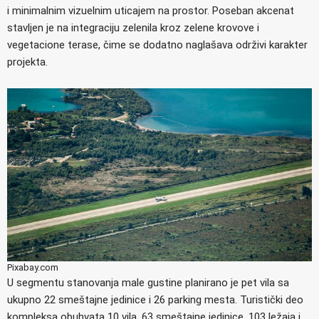
i minimalnim vizuelnim uticajem na prostor. Poseban akcenat
stavljen je na integraciju zelenila kroz zelene krovove i
vegetacione terase, čime se dodatno naglašava održivi karakter
projekta.
Pixabay.com
U segmentu stanovanja male gustine planirano je pet vila sa
ukupno 22 smeštajne jedinice i 26 parking mesta. Turistički deo
kompleksa obuhvata 10 vila, 63 smeštajne jedinice, 103 ležaja i