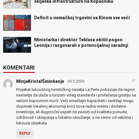
skijaške infrastrukture na Kopaoniku
Deficit u nemačkoj trgovini sa Kinom sve veći
Ministarka i direktor Teklasa obišli pogon
Leonija i razgovarali o potencijalnoj saradnji
KOMENTARI
#1
MinjaKristalŠminkanje
26.5.2026
Projekat luksuznog turističkog naselja La Perla pokazuje da region
nastavlja da ulaže u turizam višeg standarda i privlačenje gostiju sa
većom kupovnom moći. Veći smeštajni kapaciteti i sadržaji mogu
doprineti lokalnoj ekonomiji kroz nova radna mesta i dodatne
investicije, ali dugoročni uspeh će zavisiti od kvaliteta ponude,
održivosti i uklapanja u lokalno okruženje, a ne samo od veličine i
luksuza objekata.
REPLY