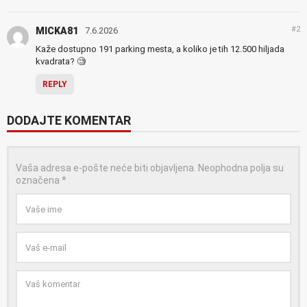
#2
MICKA81
7.6.2026
Kaže dostupno 191 parking mesta, a koliko je tih 12.500 hiljada
kvadrata? 🧐
REPLY
DODAJTE KOMENTAR
Vaša adresa e-pošte neće biti objavljena.
Neophodna polja su
označena
*