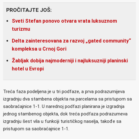
PROČITAJTE JOŠ:
Sveti Stefan ponovo otvara vrata luksuznom
turizmu
Delta zainteresovana za razvoj „gated community“
kompleksa u Crnoj Gori
Žabljak dobija najmoderniji i najluksuzniji planinski
hotel u Evropi
Treća faza podeljena je u tri podfaze, a prva podrazumijeva
izgradnju dva stambena objekta na parcelama sa pristupom sa
saobraćajnice 1-1. U narednoj podfazi planirana je izgradnja
jednog stambenog objekta, dok treća podfaza podrazumeva
izgradnju šest vila u funkciji turističkog naselja, takođe sa
pristupom sa saobraćajnice 1-1.