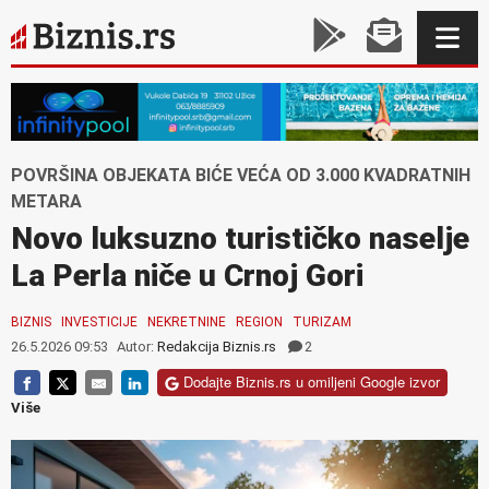
POVRŠINA OBJEKATA BIĆE VEĆA OD 3.000 KVADRATNIH
METARA
Novo luksuzno turističko naselje
La Perla niče u Crnoj Gori
BIZNIS
INVESTICIJE
NEKRETNINE
REGION
TURIZAM
26.5.2026 09:53
Autor:
Redakcija Biznis.rs
2
Dodajte Biznis.rs u omiljeni Google izvor
Više