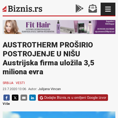
AUSTROTHERM PROŠIRIO
POSTROJENJE U NIŠU
Austrijska firma uložila 3,5
miliona evra
SRBIJA
VESTI
23.7.2020 13:06
Autor:
Julijana Vincan
Dodajte Biznis.rs u omiljeni Google izvor
Više