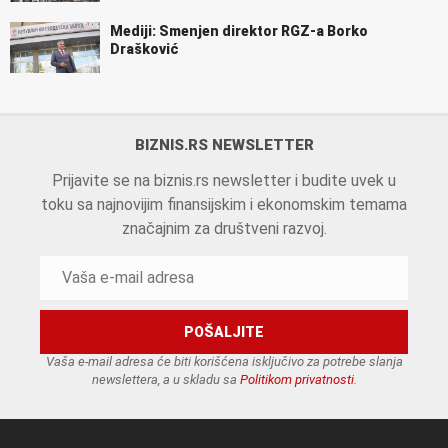
Mediji: Smenjen direktor RGZ-a Borko
Drašković
BIZNIS.RS NEWSLETTER
Prijavite se na biznis.rs newsletter i budite uvek u
toku sa najnovijim finansijskim i ekonomskim temama
značajnim za društveni razvoj.
Vaša e-mail adresa će biti korišćena isključivo za potrebe slanja
newslettera, a u skladu sa
Politikom privatnosti
.