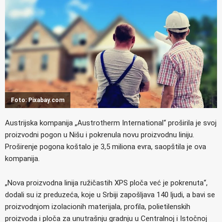
Foto: Pixabay.com
Austrijska kompanija „Austrotherm International“ proširila je svoj
proizvodni pogon u Nišu i pokrenula novu proizvodnu liniju.
Proširenje pogona koštalo je 3,5 miliona evra, saopštila je ova
kompanija.
„Nova proizvodna linija ružičastih XPS ploča već je pokrenuta“,
dodali su iz preduzeća, koje u Srbiji zapošljava 140 ljudi, a bavi se
proizvodnjom izolacionih materijala, profila, polietilenskih
proizvoda i ploča za unutrašnju gradnju u Centralnoj i Istočnoj