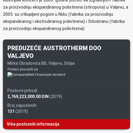
za proizvodnju ekspandiranog polistirena (stiropora) u Valjevu, a
2005. su otkupljeni pogoni u Nišu (fabrika za proizvodnju
ekspandiranog i ekstrudiranog polistirena) i Srbobranu (fabrika
za proizvodnju ekspandiranog polistirena).
PREDUZEĆE AUSTROTHERM DOO
VALJEVO
Mirka Obradovića BB, Valjevo, Srbija
Podaci preuzeti sa
Poslovni prihodi:
2,769,223,000.00 DIN
(2019)
Broj zaposlenih:
131
(2019)
Više poslovnih informacija