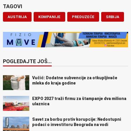
TAGOVI
AUSTRIJA
KOMPANIJE
PREDUZEĆE
SRBIJA
POGLEDAJTE JOŠ...
Vučić: Dodatne subvencije za otkupljivače
mleka do kraja godine
EXPO 2027 traži firmu za štampanje dva miliona
ulaznica
Savet za borbu protiv korupcije: Nedostupni
podaci o investitoru Beograda na vodi