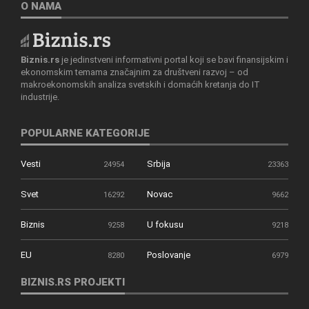
O NAMA
Biznis.rs
je jedinstveni informativni portal koji se bavi finansijskim i
ekonomskim temama značajnim za društveni razvoj – od
makroekonomskih analiza svetskih i domaćih kretanja do IT
industrije.
POPULARNE KATEGORIJE
Vesti
Srbija
24954
23363
Svet
Novac
16292
9662
Biznis
U fokusu
9258
9218
EU
Poslovanje
8280
6979
BIZNIS.RS PROJEKTI