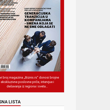
i broj magazina „Biznis.rs” donosi brojne
ekskluzivne poslovne priče, intervjue i
dešavanja iz regiona i sveta…
SNA LISTA