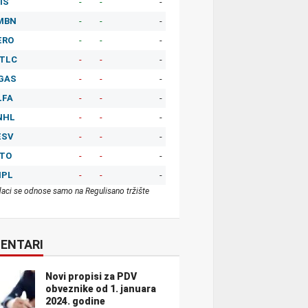
IS
-
-
-
MBN
-
-
-
ERO
-
-
-
TLC
-
-
-
GAS
-
-
-
LFA
-
-
-
NHL
-
-
-
ESV
-
-
-
ITO
-
-
-
MPL
-
-
-
aci se odnose samo na Regulisano tržište
ENTARI
Novi propisi za PDV
obveznike od 1. januara
2024. godine