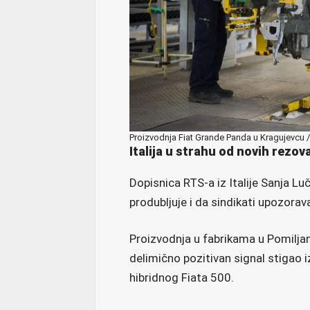
Proizvodnja Fiat Grande Panda u Kragujevcu / 
Italija u strahu od novih rezov
Dopisnica RTS-a iz Italije Sanja Luč
produbljuje i da sindikati upozorava
Proizvodnja u fabrikama u Pomiljanu,
delimično pozitivan signal stigao iz
hibridnog Fiata 500.