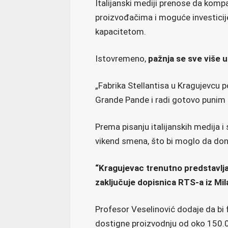
Italijanski mediji prenose da kom
proizvođačima i moguće investicij
kapacitetom.
Istovremeno,
pažnja se sve više u
„Fabrika Stellantisa u Kragujevcu p
Grande Pande i radi gotovo punim 
Prema pisanju italijanskih medija 
vikend smena, što bi moglo da done
“Kragujevac trenutno predstavlja 
zaključuje dopisnica RTS-a iz Mil
Profesor Veselinović dodaje da bi
dostigne proizvodnju od oko 150.0