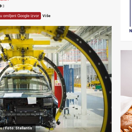
3
u omiljeni Google izvor
Više
 / Foto: Stellantis