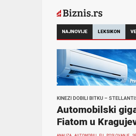
NAJNOVIJE
LEKSIKON
VE
KINEZI DOBILI BITKU – STELLAN
Automobilski gigan
Fiatom u Kraguje
ANALIZA
AUTOMOBILI
EU
POSLOVANJE
S