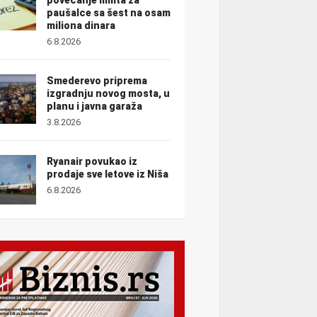
paušalce sa šest na osam
miliona dinara
6.8.2026
Smederevo priprema
izgradnju novog mosta, u
planu i javna garaža
3.8.2026
Ryanair povukao iz
prodaje sve letove iz Niša
6.8.2026