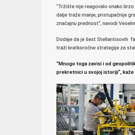
“Tržište nije reagovalo onako brzo 
dalje traže manje, pristupačnije g
značajnu prednost“, navodi Veselin
Dodaje da je šest Stellantisovih f
traži kratkoročne strategije za stab
“Mnogo toga zavisi i od geopoliti
prekretnici u svojoj istoriji“, kaž