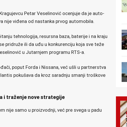
ragujevcu Petar Veselinović ocenjuje da je auto-
akva nije viđena od nastanka prvog automobila.
pitanju tehnologija, resursna baza, baterije i na kraju
se pridruže ili da uđu u konkurenciju koja sve teže
eselinović u Jutarnjem programu RTS-a.
ođači, poput Forda i Nissana, već ušli u partnerstva
lantis pokušava da kroz saradnju smanji troškove
 i traženje nove strategije
em nije samo u proizvodnji, već pre svega u padu