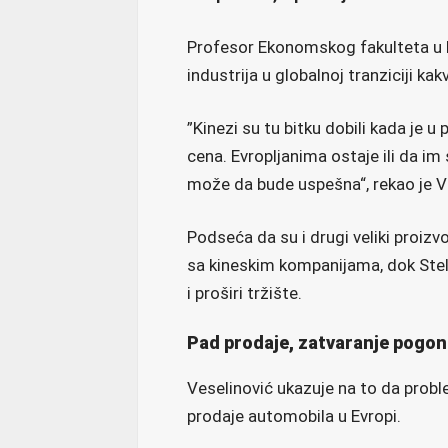
Profesor Ekonomskog fakulteta u K
industrija u globalnoj tranziciji k
”Kinezi su tu bitku dobili kada je u 
cena. Evropljanima ostaje ili da im 
može da bude uspešna“, rekao je V
Podseća da su i drugi veliki proizv
sa kineskim kompanijama, dok Stel
i proširi tržište.
Pad prodaje, zatvaranje pogona
Veselinović ukazuje na to da probl
prodaje automobila u Evropi.