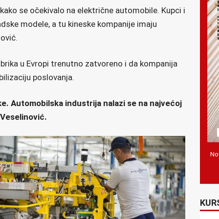
kako se očekivalo na električne automobile. Kupci i
radske modele, a tu kineske kompanije imaju
ović.
abrika u Evropi trenutno zatvoreno i da kompanija
ilizaciju poslovanja.
ke. Automobilska industrija nalazi se na najvećoj
e Veselinović.
Nov
KUR