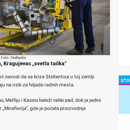
Foto: Stellantis
a, Kragujevac „svetla tačka“
ić navodi da se kriza Stellantisa u toj zemlji
ju na rizik za hiljade radnih mesta.
 Melfiju i Kasinu beleži veliki pad, dok je jedini
 „Mirafiorija“, gde je počela proizvodnja