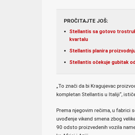
PROČITAJTE JOŠ:
Stellantis sa gotovo trostr
kvartalu
Stellantis planira proizvodn
Stellantis očekuje gubitak od
„To znači da bi Kragujevac proizv
kompletan Stellantis u Italiji“, isti
Prema njegovim rečima, u fabrici se
uvođenje vikend smena zbog velik
90 odsto proizvedenih vozila namen