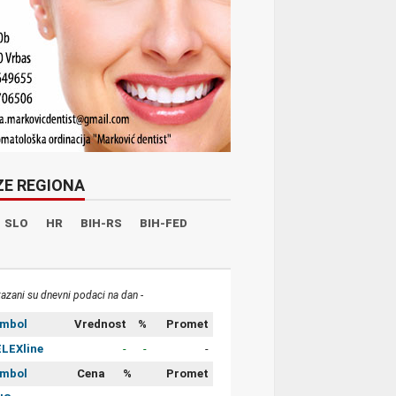
ZE REGIONA
SLO
HR
BIH-RS
BIH-FED
kazani su dnevni podaci na dan -
imbol
Vrednost
%
Promet
LEXline
-
-
-
imbol
Cena
%
Promet