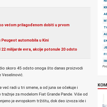
NI
K
A
M
uko većom prilagođenom dobiti u prvom
T
A
ju Peugeot automobila u Kini
E
J
 22 milijarde evra, akcije potonule 20 odsto
F
I
Pod
odio skoro 45 odsto onoga što danas proizvodi
če Veselinović.
KOM
 već radi u tri smene, a od juna se očekuje i
e tražnje za modelom Fiat Grande Pande. Više od
jeno je evropskom tržištu, dok deo izvoza ide i