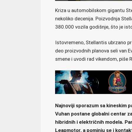
Kriza u automobilskom gigantu Stel
nekoliko decenija. Poizvodnja Stella
380.000 vozila godišnje, što je ist
Istovremeno, Stellantis ubrzano pr
deo proizvodnih planova seli van Ev
smene i uvodi rad vikendom, piše 
Najnoviji sporazum sa kineskim pa
Vuhan postane globalni centar za
hibridnih i električnih modela. Pa
Leapmotor, a pominju se i kontak