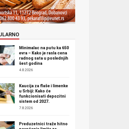
ULARNO
Minimalac na putu ka 650
evra – Kako je rasla cena
radnog sata u poslednjih
šest godina
4.8.2026
Kaucija za flaše i limenke
u Srbiji: Kako će
funkcionisati depozitni
sistem od 2027.
7.8.2026
Preduzetnici traže hitno
povećanje limita za