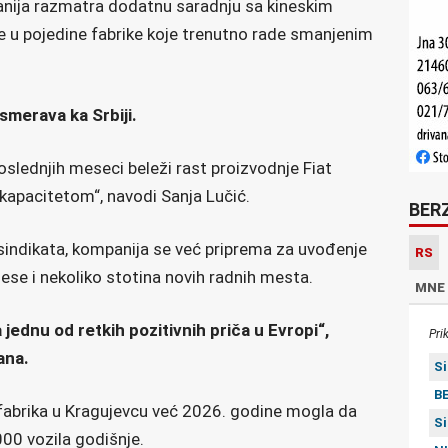
panija razmatra dodatnu saradnju sa kineskim
e u pojedine fabrike koje trenutno rade smanjenim
smerava ka Srbiji.
oslednjih meseci beleži rast proizvodnje Fiat
kapacitetom“, navodi Sanja Lučić.
BER
i sindikata, kompanija se već priprema za uvođenje
RS
se i nekoliko stotina novih radnih mesta.
MNE
jednu od retkih pozitivnih priča u Evropi“,
Pri
ana.
S
BE
 fabrika u Kragujevcu već 2026. godine mogla da
S
00 vozila godišnje.