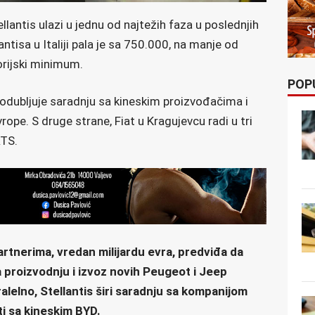
lantis ulazi u jednu od najtežih faza u poslednjih
ntisa u Italiji pala je sa 750.000, na manje od
orijski minimum.
POP
odubljuje saradnju sa kineskim proizvođačima i
rope. S druge strane, Fiat u Kragujevcu radi u tri
RTS.
rtnerima, vredan milijardu evra, predviđa da
 proizvodnju i izvoz novih Peugeot i Jeep
ralelno, Stellantis širi saradnju sa kompanijom
ti sa kineskim BYD.