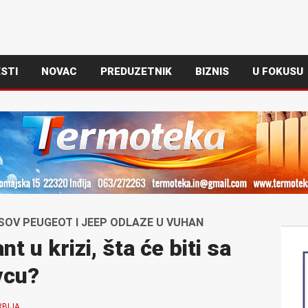
STI
NOVAC
PREDUZETNIK
BIZNIS
U FOKUSU
TISOV PEUGEOT I JEEP ODLAZE U VUHAN
t u krizi, šta će biti sa
vcu?
RBIJA