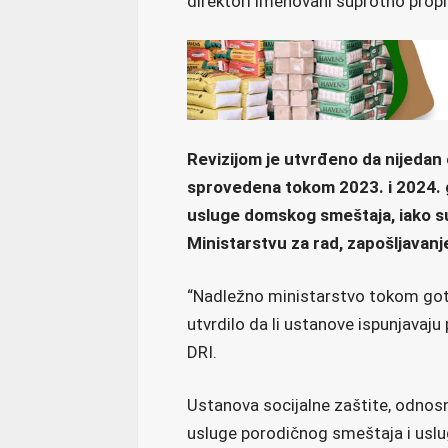
direktori imenovani suprotno prop
Revizijom je utvrđeno da nijedan 
sprovedena tokom 2023. i 2024. 
usluge domskog smeštaja, iako su
Ministarstvu za rad, zapošljavanje
“Nadležno ministarstvo tokom gotov
utvrdilo da li ustanove ispunjavaju
DRI.
Ustanova socijalne zaštite, odnos
usluge porodičnog smeštaja i usl