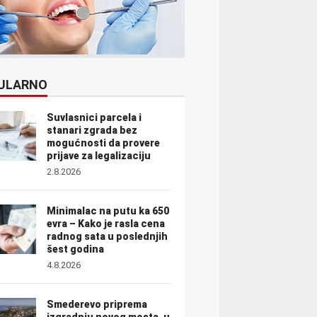
ULARNO
Suvlasnici parcela i
stanari zgrada bez
mogućnosti da provere
prijave za legalizaciju
2.8.2026
Minimalac na putu ka 650
evra – Kako je rasla cena
radnog sata u poslednjih
šest godina
4.8.2026
Smederevo priprema
izgradnju novog mosta, u