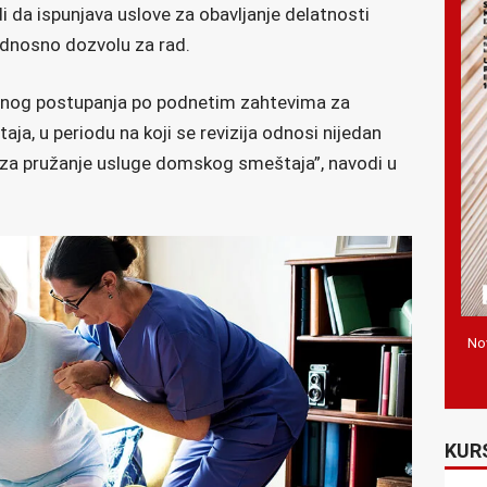
i da ispunjava uslove za obavljanje delatnosti
 odnosno dozvolu za rad.
snog postupanja po podnetim zahtevima za
ja, u periodu na koji se revizija odnosi nijedan
 za pružanje usluge domskog smeštaja”, navodi u
Nov
KUR