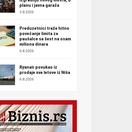
planu i javna garaža
3.8.2026
Preduzetnici traže hitno
povećanje limita za
paušalce sa šest na osam
miliona dinara
6.8.2026
Ryanair povukao iz
prodaje sve letove iz Niša
6.8.2026