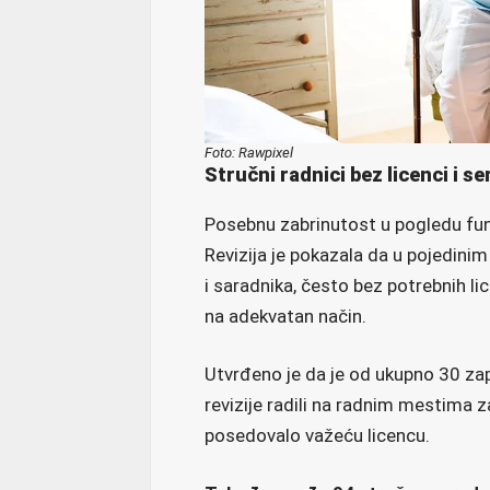
Foto: Rawpixel
Stručni radnici bez licenci i se
Posebnu zabrinutost u pogledu fun
Revizija je pokazala da u pojedini
i saradnika, često bez potrebnih li
na adekvatan način.
Utvrđeno je da je od ukupno 30 zap
revizije radili na radnim mestima z
posedovalo važeću licencu.