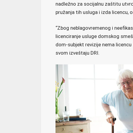
nadležno za socijalnu zaštitu utvrd
pružanja tih usluga i izda licencu,
“Zbog neblagovremenog i neefika
licenciranje usluge domskog smešta
dom-subjekt revizije nema licencu
svom izveštaju DRI.