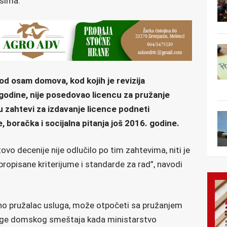
isima.
od osam domova, kod kojih je revizija
godine, nije posedovao licencu za pružanje
 zahtevi za izdavanje licence podneti
, boračka i socijalna pitanja još 2016. godine.
o decenije nije odlučilo po tim zahtevima, niti je
 propisane kriterijume i standarde za rad”, navodi
no pružalac usluga, može otpočeti sa pružanjem
uge domskog smeštaja kada ministarstvo