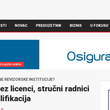
STI
NOVAC
PREDUZETNIK
BIZNIS
U FOKUSU
E REVIZORSKE INSTITUCIJE?
z licenci, stručni radnici
ifikacija
LJE