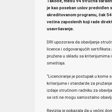
Takođe, među 94 stručna saradnik
je kao poseban uslov predviđen s
akreditovanom programu, čak 54 od
većina zaposlenih koji rade direk
usavršavanje.
DRI upozorava da obavljanje stručn
licence i odgovarajućih sertifikata
pružena u skladu sa kriterijumima
smeštaja.
“Licenciranje je postupak u kome se
kriterijume i standarde za pružanje
izdaje stručnom radniku za obavljan
se isti ne mogu samostalno obavlja
Revizija je pokazala da u većini d