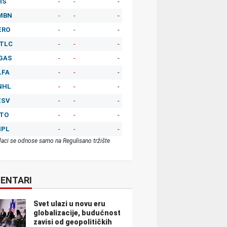
IS
-
-
-
MBN
-
-
-
ERO
-
-
-
TLC
-
-
-
GAS
-
-
-
LFA
-
-
-
NHL
-
-
-
ESV
-
-
-
ITO
-
-
-
MPL
-
-
-
aci se odnose samo na Regulisano tržište
ENTARI
Svet ulazi u novu eru
globalizacije, budućnost
zavisi od geopolitičkih