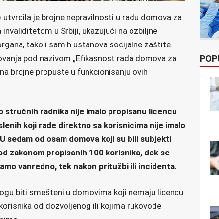
) utvrdila je brojne nepravilnosti u radu domova za
 invaliditetom u Srbiji, ukazujući na ozbiljne
rgana, tako i samih ustanova socijalne zaštite.
POP
slovanja pod nazivom „Efikasnost rada domova za
u na brojne propuste u funkcionisanju ovih
 stručnih radnika nije imalo propisanu licencu
lenih koji rade direktno sa korisnicima nije imalo
 sedam od osam domova koji su bili subjekti
 od zakonom propisanih 100 korisnika, dok se
mo vanredno, tek nakon pritužbi ili incidenta.
mogu biti smešteni u domovima koji nemaju licencu
 korisnika od dozvoljenog ili kojima rukovode