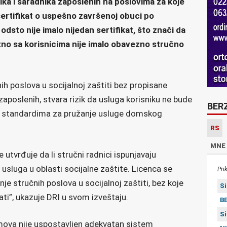
a i saradnika zaposlenih na poslovima za koje
ertifikat o uspešno završenoj obuci po
sto nije imalo nijedan sertifikat, što znači da
tno sa korisnicima nije imalo obavezno stručno
ih poslova u socijalnoj zaštiti bez propisane
 zaposlenih, stvara rizik da usluga korisniku ne bude
BER
 i standardima za pružanje usluge domskog
RS
MNE
 utvrđuje da li stručni radnici ispunjavaju
 usluga u oblasti socijalne zaštite. Licenca se
Pri
je stručnih poslova u socijalnoj zaštiti, bez koje
S
ti”, ukazuje DRI u svom izveštaju.
BE
S
omova nije uspostavljen adekvatan sistem