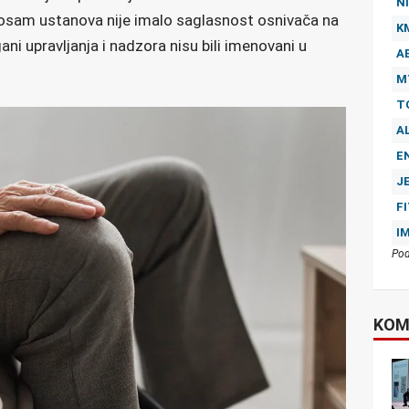
NI
d osam ustanova nije imalo saglasnost osnivača na
K
ni upravljanja i nadzora nisu bili imenovani u
A
M
T
A
E
J
F
I
Pod
KOM