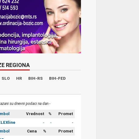
ZE REGIONA
SLO
HR
BIH-RS
BIH-FED
kazani su dnevni podaci na dan -
imbol
Vrednost
%
Promet
LEXline
-
-
-
imbol
Cena
%
Promet