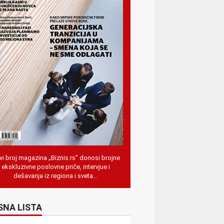
i broj magazina „Biznis.rs” donosi brojne
ekskluzivne poslovne priče, intervjue i
dešavanja iz regiona i sveta…
SNA LISTA