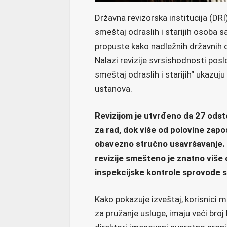
Državna revizorska institucija (DRI
smeštaj odraslih i starijih osoba sa
propuste kako nadležnih državnih o
Nalazi revizije svrsishodnosti po
smeštaj odraslih i starijih“ ukazuj
ustanova.
Revizijom je utvrđeno da 27 odsto
za rad, dok više od polovine zapos
obavezno stručno usavršavanje. U
revizije smešteno je znatno više
inspekcijske kontrole sprovode sa
Kako pokazuje izveštaj, korisnici 
za pružanje usluge, imaju veći broj