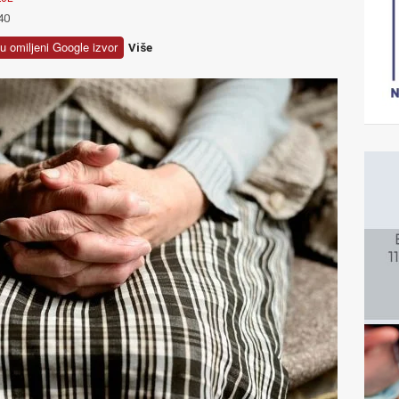
40
u omiljeni Google izvor
Više