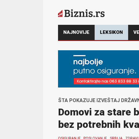
NAJNOVIJE
LEKSIKON
VE
ŠTA POKAZUJE IZVEŠTAJ DRŽAVN
Domovi za stare be
bez potrebnih kval
OSIGURANJE
POSLOVANJE
SRBIJA
ZDRAV