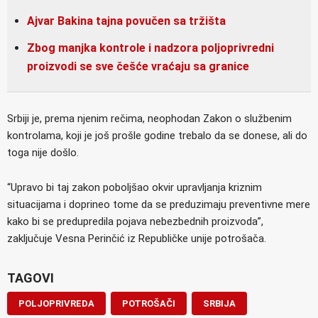
Ajvar Bakina tajna povučen sa tržišta
Zbog manjka kontrole i nadzora poljoprivredni
proizvodi se sve češće vraćaju sa granice
Srbiji je, prema njenim rečima, neophodan Zakon o službenim
kontrolama, koji je još prošle godine trebalo da se donese, ali do
toga nije došlo.
“Upravo bi taj zakon poboljšao okvir upravljanja kriznim
situacijama i doprineo tome da se preduzimaju preventivne mere
kako bi se predupredila pojava nebezbednih proizvoda”,
zaključuje Vesna Perinčić iz Republičke unije potrošača.
TAGOVI
POLJOPRIVREDA
POTROŠAČI
SRBIJA