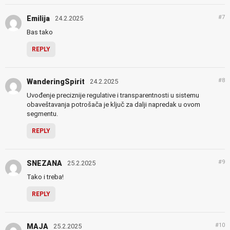
#7
Emilija
24.2.2025
Bas tako
REPLY
#8
WanderingSpirit
24.2.2025
Uvođenje preciznije regulative i transparentnosti u sistemu
obaveštavanja potrošača je ključ za dalji napredak u ovom
segmentu.
REPLY
#9
SNEZANA
25.2.2025
Tako i treba!
REPLY
#10
MAJA
25.2.2025