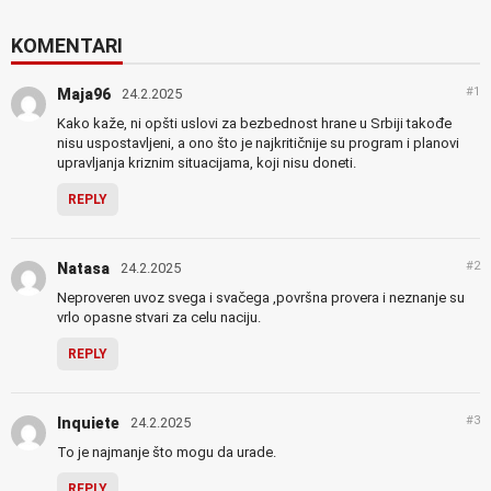
KOMENTARI
#1
Maja96
24.2.2025
Kako kaže, ni opšti uslovi za bezbednost hrane u Srbiji takođe
nisu uspostavljeni, a ono što je najkritičnije su program i planovi
upravljanja kriznim situacijama, koji nisu doneti.
REPLY
#2
Natasa
24.2.2025
Neproveren uvoz svega i svačega ,površna provera i neznanje su
vrlo opasne stvari za celu naciju.
REPLY
#3
Inquiete
24.2.2025
To je najmanje što mogu da urade.
REPLY