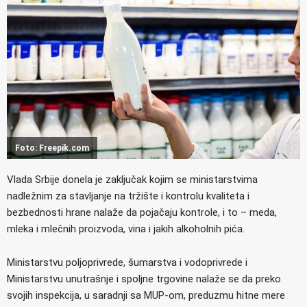
Foto: Freepik.com
Vlada Srbije donela je zaključak kojim se ministarstvima
nadležnim za stavljanje na tržište i kontrolu kvaliteta i
bezbednosti hrane nalaže da pojačaju kontrole, i to – meda,
mleka i mlečnih proizvoda, vina i jakih alkoholnih pića.
Ministarstvu poljoprivrede, šumarstva i vodoprivrede i
Ministarstvu unutrašnje i spoljne trgovine nalaže se da preko
svojih inspekcija, u saradnji sa MUP-om, preduzmu hitne mere