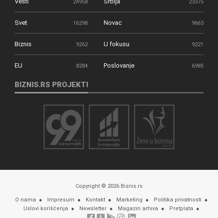
Vesti
Srbija
24958
23375
Svet
Novac
16298
9663
Biznis
U fokusu
9262
9221
EU
Poslovanje
8284
6985
BIZNIS.RS PROJEKTI
Copyright © 2026 Biznis.rs
O nama
Impresum
Kontakt
Marketing
Politika privatnosti
Uslovi korišćenja
Newsletter
Magazin arhiva
Pretplata