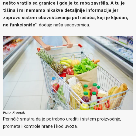
nešto vratilo sa granice i gde je ta roba završila. A tu je
tišina i mi nemamo nikakve detaljnije informacije jer
zapravo sistem obaveštavanja potrošača, koji je ključan,
ne funkcioniše
”, dodaje naša sagovornica.
Foto: Freepik
Perinčić smatra da je potrebno urediti i sistem proizvodnje,
prometa i kontrole hrane i kod uvoza.