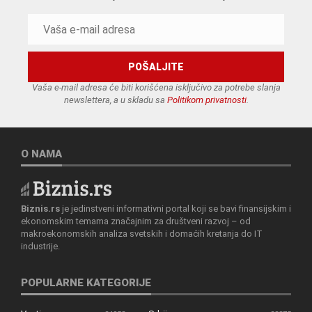
Vaša e-mail adresa će biti korišćena isključivo za potrebe slanja
newslettera, a u skladu sa
Politikom privatnosti
.
O NAMA
Biznis.rs
je jedinstveni informativni portal koji se bavi finansijskim i
ekonomskim temama značajnim za društveni razvoj – od
makroekonomskih analiza svetskih i domaćih kretanja do IT
industrije.
POPULARNE KATEGORIJE