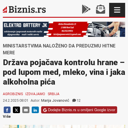
MINISTARSTVIMA NALOŽENO DA PREDUZMU HITNE
MERE
Država pojačava kontrolu hrane –
pod lupom med, mleko, vina i jaka
alkoholna pića
AGROBIZNIS
IZDVAJAMO
SRBIJA
24.2.2025 08:01
Autor:
Marija Jovanović
12
Dodajte Biznis.rs u omiljeni Google izvor
Više