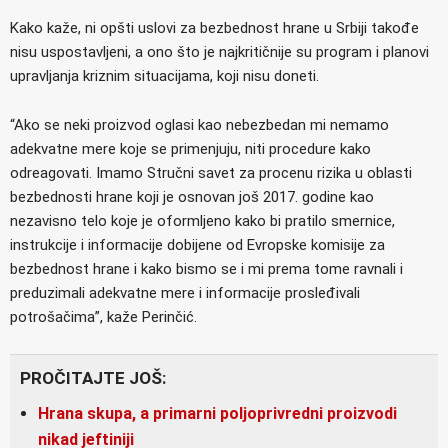
Kako kaže, ni opšti uslovi za bezbednost hrane u Srbiji takođe
nisu uspostavljeni, a ono što je najkritičnije su program i planovi
upravljanja kriznim situacijama, koji nisu doneti.
“Ako se neki proizvod oglasi kao nebezbedan mi nemamo
adekvatne mere koje se primenjuju, niti procedure kako
odreagovati. Imamo Stručni savet za procenu rizika u oblasti
bezbednosti hrane koji je osnovan još 2017. godine kao
nezavisno telo koje je oformljeno kako bi pratilo smernice,
instrukcije i informacije dobijene od Evropske komisije za
bezbednost hrane i kako bismo se i mi prema tome ravnali i
preduzimali adekvatne mere i informacije prosleđivali
potrošačima”, kaže Perinčić.
PROČITAJTE JOŠ:
Hrana skupa, a primarni poljoprivredni proizvodi
nikad jeftiniji