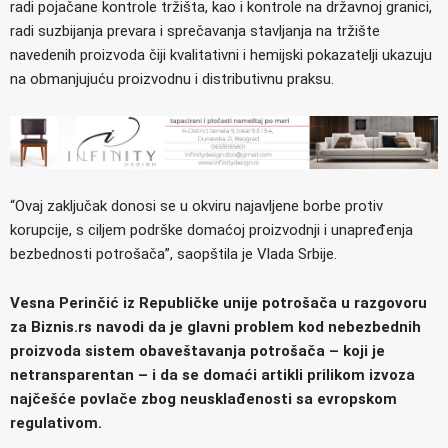
radi pojačane kontrole tržišta, kao i kontrole na državnoj granici,
radi suzbijanja prevara i sprečavanja stavljanja na tržište
navedenih proizvoda čiji kvalitativni i hemijski pokazatelji ukazuju
na obmanjujuću proizvodnu i distributivnu praksu.
“Ovaj zaključak donosi se u okviru najavljene borbe protiv
korupcije, s ciljem podrške domaćoj proizvodnji i unapređenja
bezbednosti potrošača”, saopštila je Vlada Srbije.
Vesna Perinčić iz Republičke unije potrošača u razgovoru
za Biznis.rs navodi da je glavni problem kod nebezbednih
proizvoda sistem obaveštavanja potrošača – koji je
netransparentan – i da se domaći artikli prilikom izvoza
najčešće povlače zbog neusklađenosti sa evropskom
regulativom.