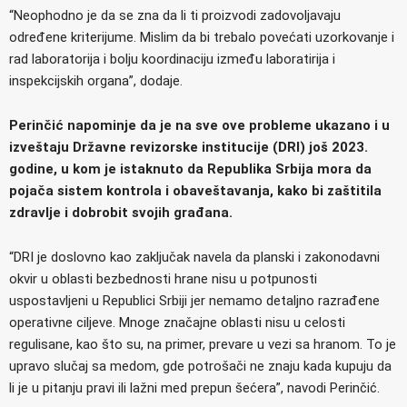
“Neophodno je da se zna da li ti proizvodi zadovoljavaju
određene kriterijume. Mislim da bi trebalo povećati uzorkovanje i
rad laboratorija i bolju koordinaciju između laboratirija i
inspekcijskih organa”, dodaje.
Perinčić napominje da je na sve ove probleme ukazano i u
izveštaju Državne revizorske institucije (DRI) još 2023.
godine, u kom je istaknuto da Republika Srbija mora da
pojača sistem kontrola i obaveštavanja, kako bi zaštitila
zdravlje i dobrobit svojih građana.
“DRI je doslovno kao zaključak navela da planski i zakonodavni
okvir u oblasti bezbednosti hrane nisu u potpunosti
uspostavljeni u Republici Srbiji jer nemamo detaljno razrađene
operativne ciljeve. Mnoge značajne oblasti nisu u celosti
regulisane, kao što su, na primer, prevare u vezi sa hranom. To je
upravo slučaj sa medom, gde potrošači ne znaju kada kupuju da
li je u pitanju pravi ili lažni med prepun šećera”, navodi Perinčić.