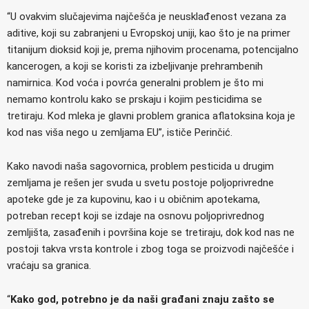
“U ovakvim slučajevima najčešća je neusklađenost vezana za
aditive, koji su zabranjeni u Evropskoj uniji, kao što je na primer
titanijum dioksid koji je, prema njihovim procenama, potencijalno
kancerogen, a koji se koristi za izbeljivanje prehrambenih
namirnica. Kod voća i povrća generalni problem je što mi
nemamo kontrolu kako se prskaju i kojim pesticidima se
tretiraju. Kod mleka je glavni problem granica aflatoksina koja je
kod nas viša nego u zemljama EU”, ističe Perinčić.
Kako navodi naša sagovornica, problem pesticida u drugim
zemljama je rešen jer svuda u svetu postoje poljoprivredne
apoteke gde je za kupovinu, kao i u običnim apotekama,
potreban recept koji se izdaje na osnovu poljoprivrednog
zemljišta, zasađenih i površina koje se tretiraju, dok kod nas ne
postoji takva vrsta kontrole i zbog toga se proizvodi najčešće i
vraćaju sa granica.
“
Kako god, potrebno je da naši građani znaju zašto se