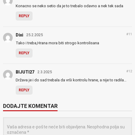
Konacno se neko setio da je to trebalo odavno a nek tek sada
REPLY
#11
Dixi
25.2.2025
Tako i treba,Hrana mora biti strogo kontrolisana
REPLY
#12
BIJUTI27
2.3.2025
Država je i do sad trebala da vrši kontrolu hrane, a nije to radila…
REPLY
DODAJTE KOMENTAR
Vaša adresa e-pošte neće biti objavljena.
Neophodna polja su
označena
*