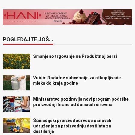
POGLEDAJTE JOŠ...
Smanjeno trgovanje na Produktnoj berzi
Vučić: Dodatne subvencije za otkupljivače
mleka do kraja godine
Ministarstvo pozdravlja novi program podrške
proizvodnji hrane od domaćih sirovina
Šumadijski proizvođači voća osnovali
udruženje za proizvodnju destilata za
destilerije