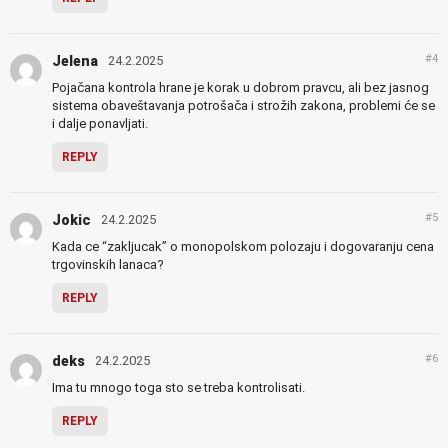
#4
Jelena
24.2.2025
Pojačana kontrola hrane je korak u dobrom pravcu, ali bez jasnog
sistema obaveštavanja potrošača i strožih zakona, problemi će se
i dalje ponavljati.
REPLY
#5
Jokic
24.2.2025
Kada ce “zakljucak” o monopolskom polozaju i dogovaranju cena
trgovinskih lanaca?
REPLY
#6
deks
24.2.2025
Ima tu mnogo toga sto se treba kontrolisati.
REPLY