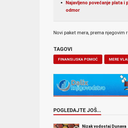
Najavljeno povećanje plata i 
odmor
Novi paket mera, prema njegovim r
TAGOVI
FINANSIJSKA POMOĆ
MERE VLA
POGLEDAJTE JOŠ...
Nizak vodostaj Dunava