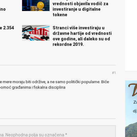
vrednosti objavila vodič za
lno
investiranje u digitalne
tokene
e 2.354
Stranci više investiraju u
državne hartije od vrednosti
ove godine, ali daleko su od
rekordne 2019.
#1
mere moraju biti održive, a ne samo politički popularne. Biće
 pomoć građanima i fiskalna disciplina
na.
Neophodna polja su označena
*