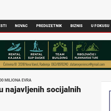
STI
NOVAC
PREDUZETNIK
BIZNIS
U FOKUSU
0 MILIONA EVRA
 najavljenih socijalnih