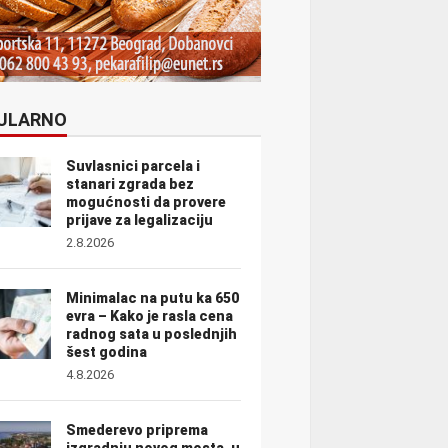
ULARNO
Suvlasnici parcela i
stanari zgrada bez
mogućnosti da provere
prijave za legalizaciju
2.8.2026
Minimalac na putu ka 650
evra – Kako je rasla cena
radnog sata u poslednjih
šest godina
4.8.2026
Smederevo priprema
izgradnju novog mosta, u