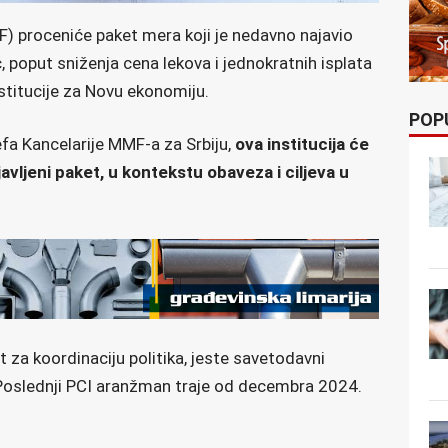
 proceniće paket mera koji je nedavno najavio
 poput sniženja cena lekova i jednokratnih isplata
nstitucije za Novu ekonomiju.
POP
a Kancelarije MMF-a za Srbiju,
ova institucija će
vljeni paket, u kontekstu obaveza i ciljeva u
za koordinaciju politika, jeste savetodavni
Poslednji PCI aranžman traje od decembra 2024.