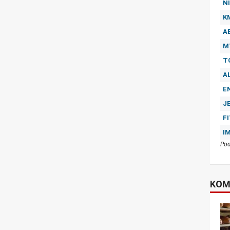
NI
K
A
M
T
A
E
J
F
I
Pod
KOM