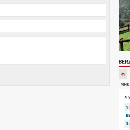
BER
RS
MNE
Pri
S
BE
S