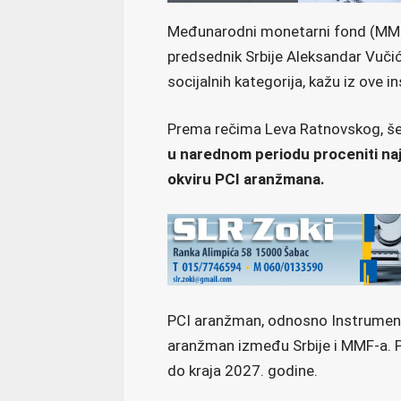
Međunarodni monetarni fond (MMF)
predsednik Srbije Aleksandar Vučić,
socijalnih kategorija, kažu iz ove i
Prema rečima Leva Ratnovskog, šef
u narednom periodu proceniti naja
okviru PCI aranžmana.
PCI aranžman, odnosno Instrument 
aranžman između Srbije i MMF-a. 
do kraja 2027. godine.