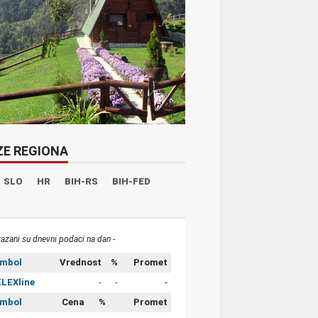
ZE REGIONA
SLO
HR
BIH-RS
BIH-FED
kazani su dnevni podaci na dan -
imbol
Vrednost
%
Promet
LEXline
-
-
-
imbol
Cena
%
Promet