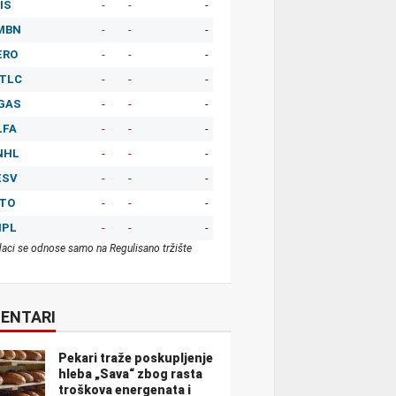
IS
-
-
-
MBN
-
-
-
ERO
-
-
-
TLC
-
-
-
GAS
-
-
-
LFA
-
-
-
NHL
-
-
-
ESV
-
-
-
ITO
-
-
-
MPL
-
-
-
aci se odnose samo na Regulisano tržište
ENTARI
Pekari traže poskupljenje
hleba „Sava“ zbog rasta
troškova energenata i