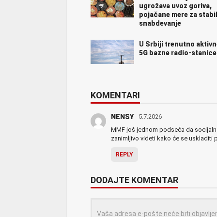
ugrožava uvoz goriva,
pojačane mere za stabi
snabdevanje
U Srbiji trenutno aktivn
5G bazne radio-stanice
KOMENTARI
NENSY
5.7.2026
MMF još jednom podseća da socijalne 
zanimljivo videti kako će se uskladiti
REPLY
DODAJTE KOMENTAR
Vaša adresa e-pošte neće biti objavlje