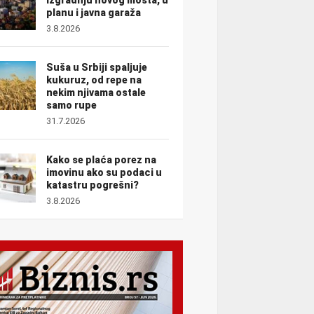
planu i javna garaža
3.8.2026
Suša u Srbiji spaljuje
kukuruz, od repe na
nekim njivama ostale
samo rupe
31.7.2026
Kako se plaća porez na
imovinu ako su podaci u
katastru pogrešni?
3.8.2026