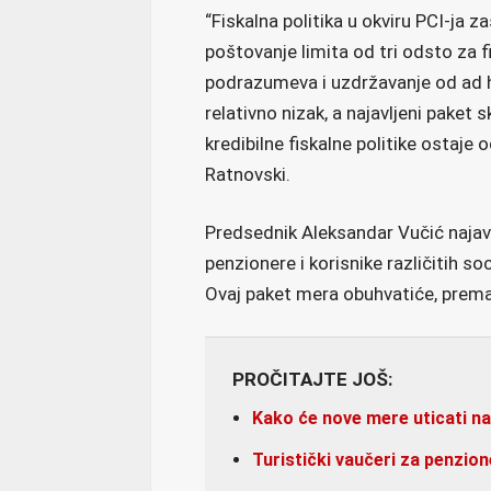
“Fiskalna politika u okviru PCI-ja 
poštovanje limita od tri odsto za fis
podrazumeva i uzdržavanje od ad ho
relativno nizak, a najavljeni paket 
kredibilne fiskalne politike ostaj
Ratnovski.
Predsednik Aleksandar Vučić naja
penzionere i korisnike različitih so
Ovaj paket mera obuhvatiće, prema 
PROČITAJTE JOŠ:
Kako će nove mere uticati n
Turistički vaučeri za penzio