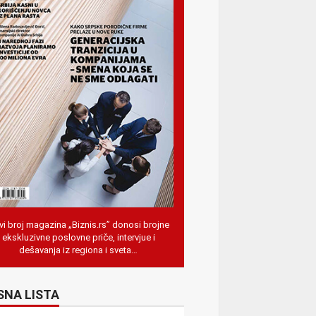
i broj magazina „Biznis.rs” donosi brojne
ekskluzivne poslovne priče, intervjue i
dešavanja iz regiona i sveta…
SNA LISTA