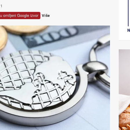
1
u omiljeni Google izvor
Više