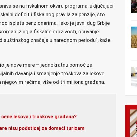
zasniva se na fiskalnom okviru programa, uključujući
kalni deficit i fiskalnog pravila za penzije, što
c isplata penzionerima. Iako je javni dug Srbije
skroman iz ugla fiskalne održivosti, očuvanje
e od suštinskog značaja u narednom periodu”, kaže
vio je nove mere – jednokratnu pomoć za
cijalnih davanja i smanjenje troškova za lekove.
njegovim rečima, više od tri miliona građana.
a cene lekova i troškove građana?
nere nisu podsticaj za domaći turizam