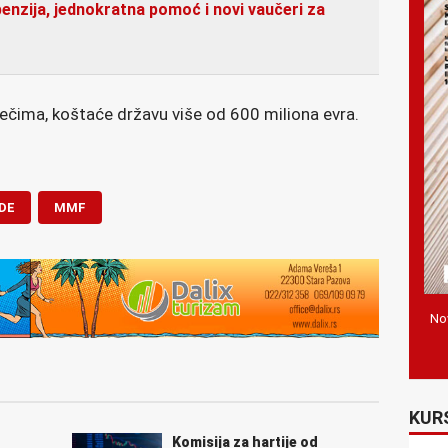
penzija, jednokratna pomoć i novi vaučeri za
ečima, koštaće državu više od 600 miliona evra.
DE
MMF
Nov
KUR
Komisija za hartije od