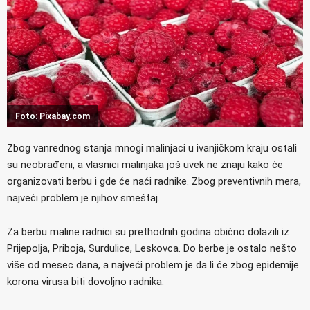
Foto: Pixabay.com
Zbog vanrednog stanja mnogi malinjaci u ivanjičkom kraju ostali
su neobrađeni, a vlasnici malinjaka još uvek ne znaju kako će
organizovati berbu i gde će naći radnike. Zbog preventivnih mera,
najveći problem je njihov smeštaj.
Za berbu maline radnici su prethodnih godina obično dolazili iz
Prijepolja, Priboja, Surdulice, Leskovca. Do berbe je ostalo nešto
više od mesec dana, a najveći problem je da li će zbog epidemije
korona virusa biti dovoljno radnika.