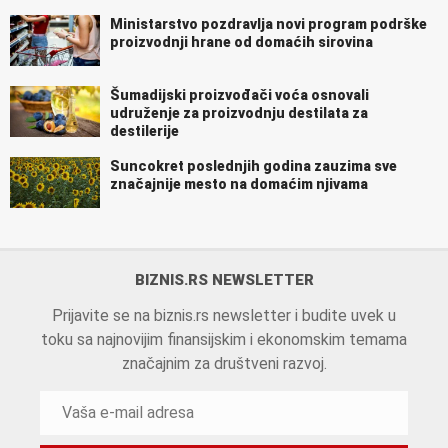
Ministarstvo pozdravlja novi program podrške
proizvodnji hrane od domaćih sirovina
Šumadijski proizvođači voća osnovali
udruženje za proizvodnju destilata za
destilerije
Suncokret poslednjih godina zauzima sve
značajnije mesto na domaćim njivama
BIZNIS.RS NEWSLETTER
Prijavite se na biznis.rs newsletter i budite uvek u
toku sa najnovijim finansijskim i ekonomskim temama
značajnim za društveni razvoj.