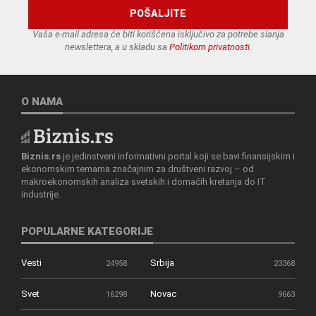
Vaša e-mail adresa će biti korišćena isključivo za potrebe slanja
newslettera, a u skladu sa
Politikom privatnosti
.
O NAMA
Biznis.rs
je jedinstveni informativni portal koji se bavi finansijskim i
ekonomskim temama značajnim za društveni razvoj – od
makroekonomskih analiza svetskih i domaćih kretanja do IT
industrije.
POPULARNE KATEGORIJE
Vesti
Srbija
24958
23368
Svet
Novac
16298
9663