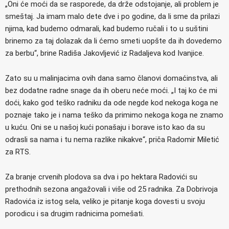
„Oni će moći da se rasporede, da drže odstojanje, ali problem je
smeštaj. Ja imam malo dete dve i po godine, da li sme da prilazi
njima, kad budemo odmarali, kad budemo ručali i to u suštini
brinemo za taj dolazak da li ćemo smeti uopšte da ih dovedemo
za berbu“, brine Radiša Jakovljević iz Radaljeva kod Ivanjice.
Zato su u malinjacima ovih dana samo članovi domaćinstva, ali
bez dodatne radne snage da ih oberu neće moći. „I taj ko će mi
doći, kako god teško radniku da ode negde kod nekoga koga ne
poznaje tako je i nama teško da primimo nekoga koga ne znamo
u kuću. Oni se u našoj kući ponašaju i borave isto kao da su
odrasli sa nama i tu nema razlike nikakve“, priča Radomir Miletić
za RTS.
Za branje crvenih plodova sa dva i po hektara Radovići su
prethodnih sezona angažovali i više od 25 radnika. Za Dobrivoja
Radovića iz istog sela, veliko je pitanje koga dovesti u svoju
porodicu i sa drugim radnicima pomešati.