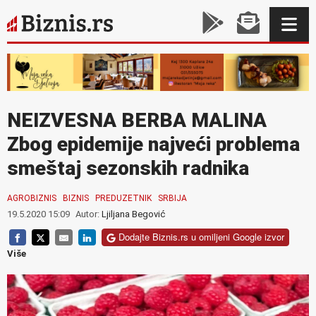
NEIZVESNA BERBA MALINA
Zbog epidemije najveći problema
smeštaj sezonskih radnika
AGROBIZNIS
BIZNIS
PREDUZETNIK
SRBIJA
19.5.2020 15:09
Autor:
Ljiljana Begović
Dodajte Biznis.rs u omiljeni Google izvor
Više