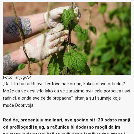
Foto: Tanjug/AP
„Da li treba raditi ove testove na koronu, kako to sve odraditi?
Može da se desi vrlo lako da se zarazimo svi i cela porodica i svi
radnici, a onda sve će da propadne“, pitanja su i sumnje koje
muče Dobrivoja.
Rod će, procenjuju malinari, ove godine biti 20 odsto manji
od prošlogodišnjeg, a računicu bi dodatno mogli da im