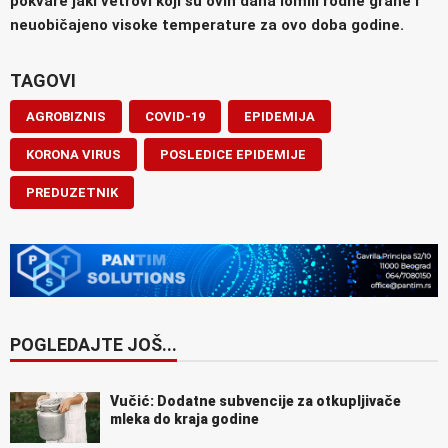
pokvare jaki vetrovi koji su ovih dana lomili rodne grane i
neuobičajeno visoke temperature za ovo doba godine.
TAGOVI
AGROBIZNIS
COVID-19
EPIDEMIJA
KORONA VIRUS
POSLEDICE EPIDEMIJE
PREDUZETNIK
POGLEDAJTE JOŠ...
Vučić: Dodatne subvencije za otkupljivače
mleka do kraja godine