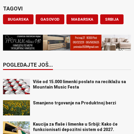
TAGOVI
BUGARSKA
GASOVOD
MAĐARSKA
SRBIJA
POGLEDAJTE JOŠ...
Više od 15.000 limenki poslato na reciklažu sa
Mountain Music Festa
Smanjeno trgovanje na Produktnoj berzi
Kaucija za flaše i limenke u Srbiji: Kako će
funkcionisati depozitni sistem od 2027.