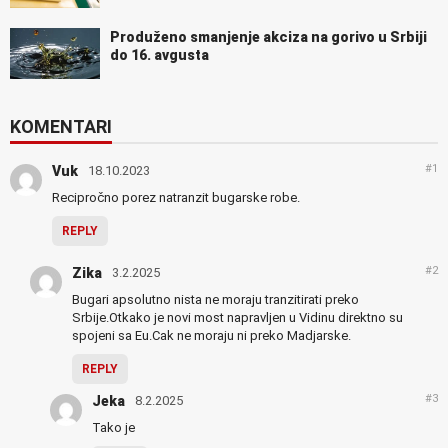
Produženo smanjenje akciza na gorivo u Srbiji
do 16. avgusta
KOMENTARI
#1
Vuk
18.10.2023
Recipročno porez natranzit bugarske robe.
REPLY
#2
Zika
3.2.2025
Bugari apsolutno nista ne moraju tranzitirati preko
Srbije.Otkako je novi most napravljen u Vidinu direktno su
spojeni sa Eu.Cak ne moraju ni preko Madjarske.
REPLY
#3
Jeka
8.2.2025
Tako je