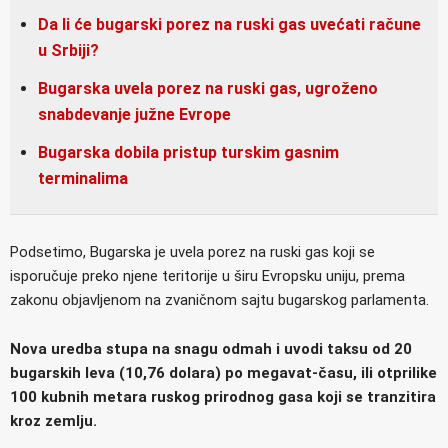
Da li će bugarski porez na ruski gas uvećati račune
u Srbiji?
Bugarska uvela porez na ruski gas, ugroženo
snabdevanje južne Evrope
Bugarska dobila pristup turskim gasnim
terminalima
Podsetimo, Bugarska je uvela porez na ruski gas koji se
isporučuje preko njene teritorije u širu Evropsku uniju, prema
zakonu objavljenom na zvaničnom sajtu bugarskog parlamenta.
Nova uredba stupa na snagu odmah i uvodi taksu od 20
bugarskih leva (10,76 dolara) po megavat-času, ili otprilike
100 kubnih metara ruskog prirodnog gasa koji se tranzitira
kroz zemlju.