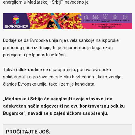
energijom u Mađarskoj i Srbiji“, navedeno je.
Dodaje se da Evropska unija nije uvela sankcije na isporuke
prirodnog gasa iz Rusije, te je argumentacija bugarskog
premijera u potpunosti netačna.
Takva odluka, ističe se u saopštenju, podriva evropsku
solidarnost i ugrožava energetsku bezbednost, kako zemlje
članice Evropske unije, tako i zemlje kandidata.
„Mađarska i Srbija će usaglasiti svoje stavove i na
adekvatan način odgovoriti na ovu kontroverznu odluku
Bugarske“, navodi se u zajedničkom saopštenju.
PROČITAJTE JOŠ: