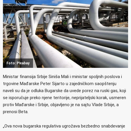
Foto: Pixabay
Ministar finansija Srbije Siniša Mali i ministar spoljnih poslova i
trgovine Mađarske Peter Sijarto u zajedničkom saopštenju
naveli su da je odluka Bugarske da uvede porez na ruski gas, koji
se isporučuje preko njene teritorije, neprijateljski korak, usmeren
protiv Mađarske i Srbije, objavljeno je na sajtu Vlade Srbije, a
prenosi Beta.
„Ova nova bugarska regulativa ugrožava bezbedno snabdevanje