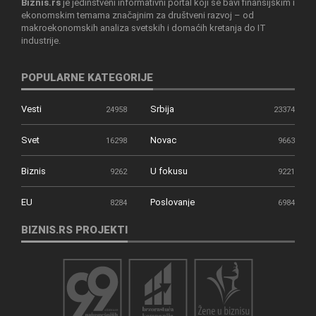
Biznis.rs
je jedinstveni informativni portal koji se bavi finansijskim i
ekonomskim temama značajnim za društveni razvoj – od
makroekonomskih analiza svetskih i domaćih kretanja do IT
industrije.
POPULARNE KATEGORIJE
Vesti
Srbija
24958
23374
Svet
Novac
16298
9663
Biznis
U fokusu
9262
9221
EU
Poslovanje
8284
6984
BIZNIS.RS PROJEKTI