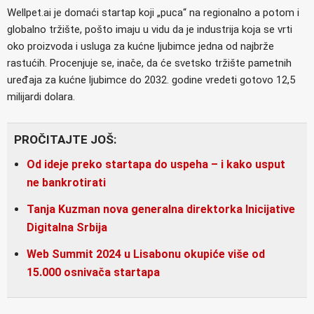
Wellpet.ai je domaći startap koji „puca“ na regionalno a potom i
globalno tržište, pošto imaju u vidu da je industrija koja se vrti
oko proizvoda i usluga za kućne ljubimce jedna od najbrže
rastućih. Procenjuje se, inače, da će svetsko tržište pametnih
uređaja za kućne ljubimce do 2032. godine vredeti gotovo 12,5
milijardi dolara.
PROČITAJTE JOŠ:
Od ideje preko startapa do uspeha – i kako usput
ne bankrotirati
Tanja Kuzman nova generalna direktorka Inicijative
Digitalna Srbija
Web Summit 2024 u Lisabonu okupiće više od
15.000 osnivača startapa