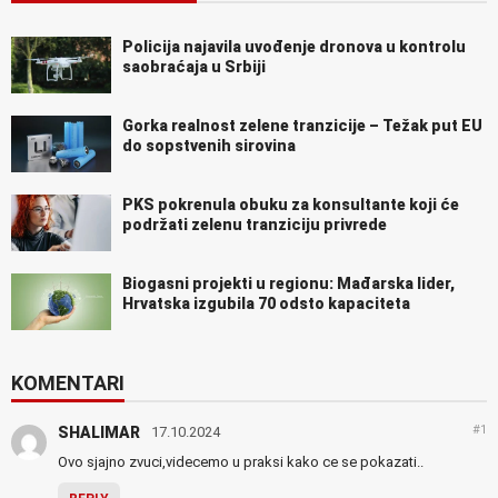
Policija najavila uvođenje dronova u kontrolu
saobraćaja u Srbiji
Gorka realnost zelene tranzicije – Težak put EU
do sopstvenih sirovina
PKS pokrenula obuku za konsultante koji će
podržati zelenu tranziciju privrede
Biogasni projekti u regionu: Mađarska lider,
Hrvatska izgubila 70 odsto kapaciteta
KOMENTARI
#1
SHALIMAR
17.10.2024
Ovo sjajno zvuci,videcemo u praksi kako ce se pokazati..