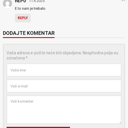
#5
HEPO
11.6.2025
E to nam je trebalo
REPLY
DODAJTE KOMENTAR
Vaša adresa e-pošte neće biti objavljena.
Neophodna polja su
označena
*