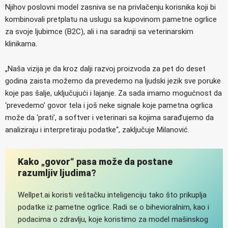
Njihov poslovni model zasniva se na privlačenju korisnika koji bi
kombinovali pretplatu na uslugu sa kupovinom pametne ogrlice
za svoje ljubimce (B2C), ali i na saradnji sa veterinarskim
klinikama.
„Naša vizija je da kroz dalji razvoj proizvoda za pet do deset
godina zaista možemo da prevedemo na ljudski jezik sve poruke
koje pas šalje, uključujući i lajanje. Za sada imamo mogućnost da
‘prevedemo’ govor tela i još neke signale koje pametna ogrlica
može da ‘prati’, a softver i veterinari sa kojima sarađujemo da
analiziraju i interpretiraju podatke“, zaključuje Milanović.
Kako „govor“ pasa može da postane
razumljiv ljudima?
Wellpet.ai koristi veštačku inteligenciju tako što prikuplja
podatke iz pametne ogrlice. Radi se o bihevioralnim, kao i
podacima o zdravlju, koje koristimo za model mašinskog