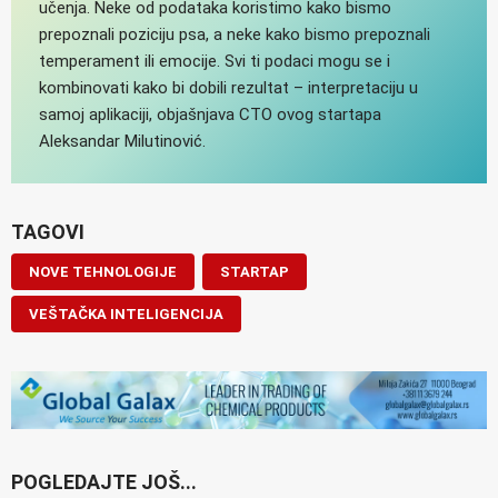
učenja. Neke od podataka koristimo kako bismo
prepoznali poziciju psa, a neke kako bismo prepoznali
temperament ili emocije. Svi ti podaci mogu se i
kombinovati kako bi dobili rezultat – interpretaciju u
samoj aplikaciji, objašnjava CTO ovog startapa
Aleksandar Milutinović.
TAGOVI
NOVE TEHNOLOGIJE
STARTAP
VEŠTAČKA INTELIGENCIJA
POGLEDAJTE JOŠ...