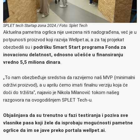
SPLET tech Startap zona 2024 / Foto: Splet Tech
Aktuelna pametna ogrlica nije uvezena niti nadograđena, već je u
potpunosti proizvod koji razvija Wellpet.ai, a za taj projekat
obezbedili su i
podršku Smart Start programa Fonda za
inovacionu delatnost, odnosno učešće u finansiranju
vredno 5,5 miliona dinara
.
„To nam obezbeđuje sredstva da razvijemo naš MVP (minimalni
održivi proizvod), a u aprilu ćemo imati finalnu verziju koja će
doći do tržišta“, najavio je Nikola Milanović tokom našeg
razgovora na ovogodišnjem SPLET Tech-u.
Objašnjava da su trenutno u fazi testiranja i poziva sve
vlasnike pasa koji žele da isprobaju mogućnosti pametne
ogrlice da im se jave preko portala wellpet.ai.