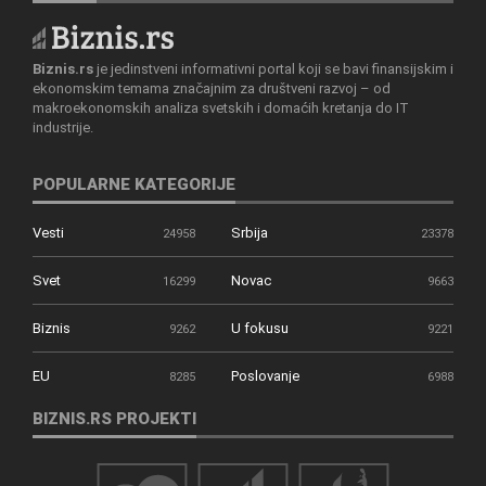
Biznis.rs
je jedinstveni informativni portal koji se bavi finansijskim i
ekonomskim temama značajnim za društveni razvoj – od
makroekonomskih analiza svetskih i domaćih kretanja do IT
industrije.
POPULARNE KATEGORIJE
Vesti
Srbija
24958
23378
Svet
Novac
16299
9663
Biznis
U fokusu
9262
9221
EU
Poslovanje
8285
6988
BIZNIS.RS PROJEKTI