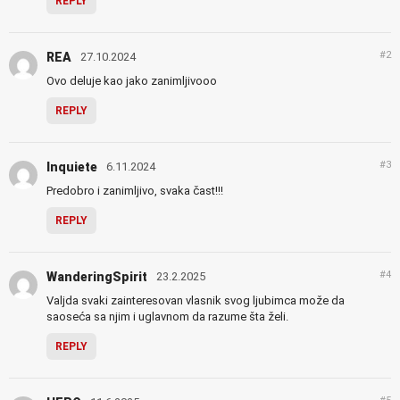
REPLY
#2
REA
27.10.2024
Ovo deluje kao jako zanimljivooo
REPLY
#3
Inquiete
6.11.2024
Predobro i zanimljivo, svaka čast!!!
REPLY
#4
WanderingSpirit
23.2.2025
Valjda svaki zainteresovan vlasnik svog ljubimca može da
saoseća sa njim i uglavnom da razume šta želi.
REPLY