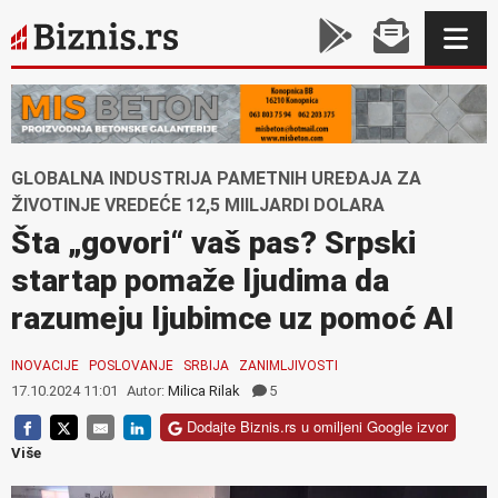
GLOBALNA INDUSTRIJA PAMETNIH UREĐAJA ZA
ŽIVOTINJE VREDEĆE 12,5 MIILJARDI DOLARA
Šta „govori“ vaš pas? Srpski
startap pomaže ljudima da
razumeju ljubimce uz pomoć AI
INOVACIJE
POSLOVANJE
SRBIJA
ZANIMLJIVOSTI
17.10.2024 11:01
Autor:
Milica Rilak
5
Dodajte Biznis.rs u omiljeni Google izvor
Više