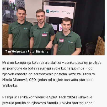
Tim Wellpet.ai / Foto: Biznis.rs
Mi smo kompanija koja razvija alat za vlasnike pasa čiji je cilj da
im pomogne da bolje razumeju svoje kućne ljubimce – od
njihovih emocija do zdravstvenih potreba, kaže za Biznis.rs
Nikola Milanović, CEO i jedan od trojice osnivača startapa
Wellpet.ai.
Pažnju učesnika konferencije Splet Tech 2024 svakako je
privukla poruka na njihovom štandu u okviru startap zone –