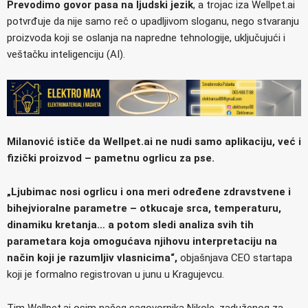
Prevodimo govor pasa na ljudski jezik
, a trojac iza Wellpet.ai
potvrđuje da nije samo reč o upadljivom sloganu, nego stvaranju
proizvoda koji se oslanja na napredne tehnologije, uključujući i
veštačku inteligenciju (AI).
Milanović ističe da Wellpet.ai ne nudi samo aplikaciju, već i
fizički proizvod – pametnu ogrlicu za pse.
„Ljubimac nosi ogrlicu i ona meri određene zdravstvene i
bihejvioralne parametre – otkucaje srca, temperaturu,
dinamiku kretanja… a potom sledi analiza svih tih
parametara koja omogućava njihovu interpretaciju na
način koji je razumljiv vlasnicima“,
objašnjava CEO startapa
koji je formalno registrovan u junu u Kragujevcu.
Tim Wellpet.ai osim našeg sagovornika Nikole, zaduženog za