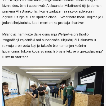
biznis deo, čine i suosnivači Aleksandar Milutinović čiji je domen
primena AI i Branko Ilić, koji je zadužen za razvoj aplikacije i
ogrlice. Uz njih su i tri spoljna člana – veterinara među kojima je i
jedan bihejviorista, kao i mentori za prodaju i hardver.
Milanović nam kaže da je osnivanju Wellpet-a prethodio
trogodišnji zajednički rad suosnivača, uključujući i iskustvo u
razvoju proizvoda koji je takođe bio namenjen kućnim
ljubimcima, tokom koga su naučili brojne lekcije o „preživljavanju“
u svetu startapa.