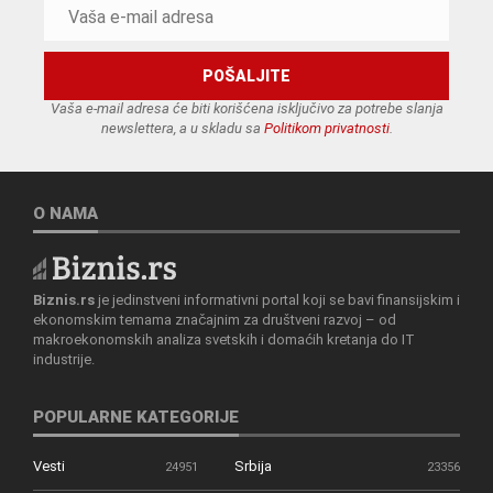
Vaša e-mail adresa će biti korišćena isključivo za potrebe slanja
newslettera, a u skladu sa
Politikom privatnosti
.
O NAMA
Biznis.rs
je jedinstveni informativni portal koji se bavi finansijskim i
ekonomskim temama značajnim za društveni razvoj – od
makroekonomskih analiza svetskih i domaćih kretanja do IT
industrije.
POPULARNE KATEGORIJE
Vesti
Srbija
24951
23356