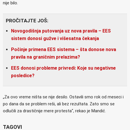
nije bilo.
PROČITAJTE JOŠ:
Novogodišnja putovanja uz nova pravila – EES
sistem donosi gužve i višesatna čekanja
Počinje primena EES sistema – šta donose nova
pravila na graničnim prelazima?
EES donosi probleme privredi: Koje su negativne
posledice?
„Za ovo vreme ništa se nije desilo. Ostavili smo rok od meseci i
po dana da se problem reši, ali bez rezultata. Zato smo se
odlučili za drastičnije mere protesta“, rekao je Mandić.
TAGOVI