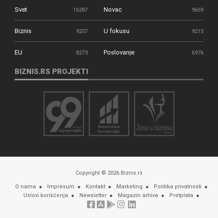
Svet
Novac
16287
9659
Biznis
U fokusu
9257
9215
EU
Poslovanje
8273
6976
BIZNIS.RS PROJEKTI
Copyright © 2026 Biznis.rs
O nama
Impresum
Kontakt
Marketing
Politika privatnosti
Uslovi korišćenja
Newsletter
Magazin arhiva
Pretplata