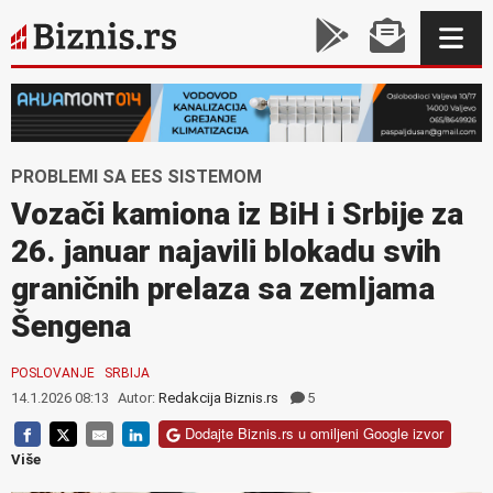
PROBLEMI SA EES SISTEMOM
Vozači kamiona iz BiH i Srbije za
26. januar najavili blokadu svih
graničnih prelaza sa zemljama
Šengena
POSLOVANJE
SRBIJA
14.1.2026 08:13
Autor:
Redakcija Biznis.rs
5
Dodajte Biznis.rs u omiljeni Google izvor
Više