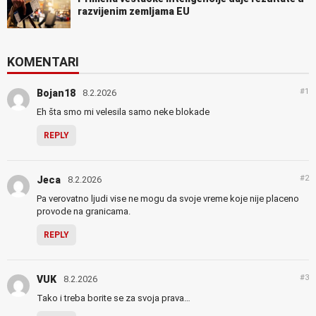
razvijenim zemljama EU
KOMENTARI
#1
Bojan18
8.2.2026
Eh šta smo mi velesila samo neke blokade
REPLY
#2
Jeca
8.2.2026
Pa verovatno ljudi vise ne mogu da svoje vreme koje nije placeno
provode na granicama.
REPLY
#3
VUK
8.2.2026
Tako i treba borite se za svoja prava…