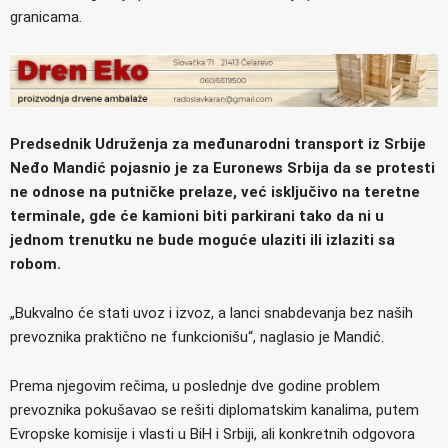
granicama.
Predsednik Udruženja za međunarodni transport iz Srbije
Neđo Mandić pojasnio je za Euronews Srbija da se protesti
ne odnose na putničke prelaze, već isključivo na teretne
terminale, gde će kamioni biti parkirani tako da ni u
jednom trenutku ne bude moguće ulaziti ili izlaziti sa
robom.
„Bukvalno će stati uvoz i izvoz, a lanci snabdevanja bez naših
prevoznika praktično ne funkcionišu“, naglasio je Mandić.
Prema njegovim rečima, u poslednje dve godine problem
prevoznika pokušavao se rešiti diplomatskim kanalima, putem
Evropske komisije i vlasti u BiH i Srbiji, ali konkretnih odgovora