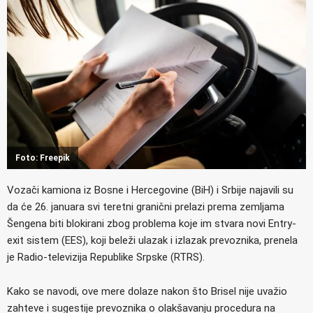
Foto: Freepik
Vozači kamiona iz Bosne i Hercegovine (BiH) i Srbije najavili su
da će 26. januara svi teretni granični prelazi prema zemljama
Šengena biti blokirani zbog problema koje im stvara novi Entry-
exit sistem (EES), koji beleži ulazak i izlazak prevoznika, prenela
je Radio-televizija Republike Srpske (RTRS).
Kako se navodi, ove mere dolaze nakon što Brisel nije uvažio
zahteve i sugestije prevoznika o olakšavanju procedura na