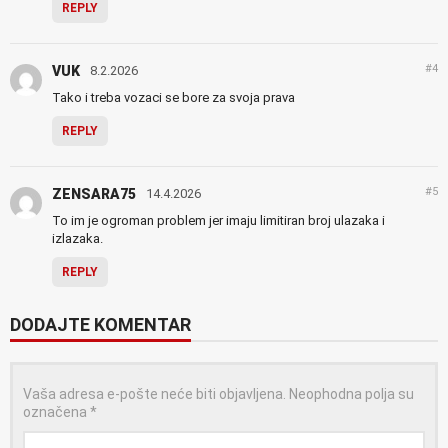
REPLY
#4
VUK
8.2.2026
Tako i treba vozaci se bore za svoja prava
REPLY
#5
ZENSARA75
14.4.2026
To im je ogroman problem jer imaju limitiran broj ulazaka i
izlazaka.
REPLY
DODAJTE KOMENTAR
Vaša adresa e-pošte neće biti objavljena.
Neophodna polja su
označena
*