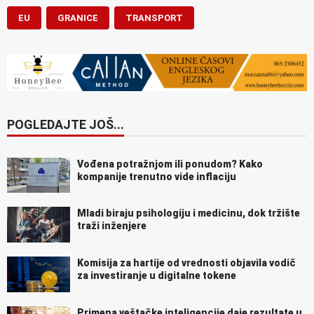
EU
GRANICE
TRANSPORT
POGLEDAJTE JOŠ...
Vođena potražnjom ili ponudom? Kako
kompanije trenutno vide inflaciju
Mladi biraju psihologiju i medicinu, dok tržište
traži inženjere
Komisija za hartije od vrednosti objavila vodič
za investiranje u digitalne tokene
Primena veštačke inteligencije daje rezultate u