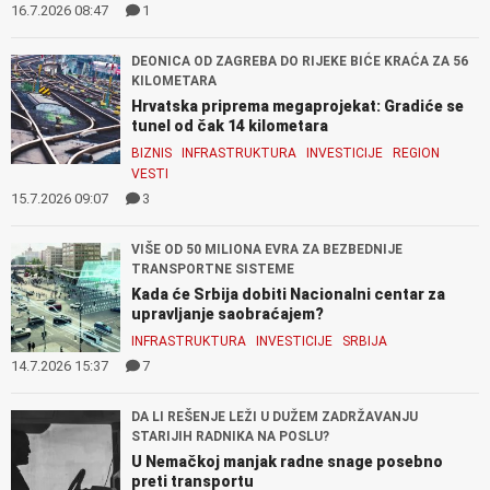
16.7.2026 08:47
1
DEONICA OD ZAGREBA DO RIJEKE BIĆE KRAĆA ZA 56
KILOMETARA
Hrvatska priprema megaprojekat: Gradiće se
tunel od čak 14 kilometara
BIZNIS
INFRASTRUKTURA
INVESTICIJE
REGION
VESTI
15.7.2026 09:07
3
VIŠE OD 50 MILIONA EVRA ZA BEZBEDNIJE
TRANSPORTNE SISTEME
Kada će Srbija dobiti Nacionalni centar za
upravljanje saobraćajem?
INFRASTRUKTURA
INVESTICIJE
SRBIJA
14.7.2026 15:37
7
DA LI REŠENJE LEŽI U DUŽEM ZADRŽAVANJU
STARIJIH RADNIKA NA POSLU?
U Nemačkoj manjak radne snage posebno
preti transportu