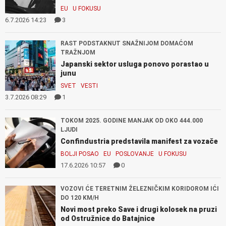
EU
U FOKUSU
6.7.2026 14:23
3
RAST PODSTAKNUT SNAŽNIJOM DOMAĆOM
TRAŽNJOM
Japanski sektor usluga ponovo porastao u
junu
SVET
VESTI
3.7.2026 08:29
1
TOKOM 2025. GODINE MANJAK OD OKO 444.000
LJUDI
Confindustria predstavila manifest za vozače
BOLJI POSAO
EU
POSLOVANJE
U FOKUSU
17.6.2026 10:57
0
VOZOVI ĆE TERETNIM ŽELEZNIČKIM KORIDOROM IĆI
DO 120 KM/H
Novi most preko Save i drugi kolosek na pruzi
od Ostružnice do Batajnice