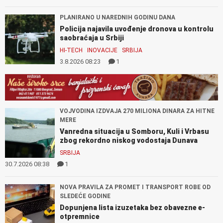
PLANIRANO U NAREDNIH GODINU DANA
Policija najavila uvođenje dronova u kontrolu
saobraćaja u Srbiji
HI-TECH
INOVACIJE
SRBIJA
3.8.2026 08:23
1
VOJVODINA IZDVAJA 270 MILIONA DINARA ZA HITNE
MERE
Vanredna situacija u Somboru, Kuli i Vrbasu
zbog rekordno niskog vodostaja Dunava
SRBIJA
30.7.2026 08:38
1
NOVA PRAVILA ZA PROMET I TRANSPORT ROBE OD
SLEDEĆE GODINE
Dopunjena lista izuzetaka bez obavezne e-
otpremnice