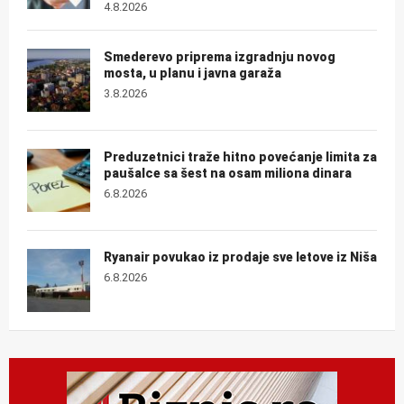
4.8.2026
Smederevo priprema izgradnju novog
mosta, u planu i javna garaža
3.8.2026
Preduzetnici traže hitno povećanje limita za
paušalce sa šest na osam miliona dinara
6.8.2026
Ryanair povukao iz prodaje sve letove iz Niša
6.8.2026