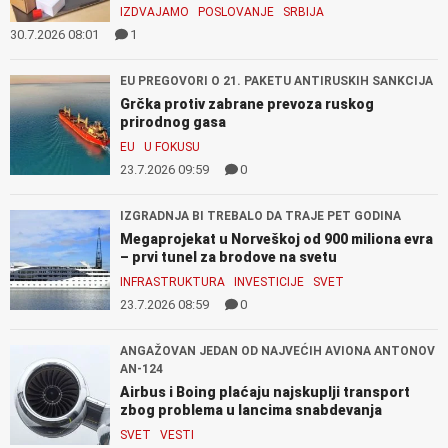
IZDVAJAMO
POSLOVANJE
SRBIJA
30.7.2026 08:01
1
EU PREGOVORI O 21. PAKETU ANTIRUSKIH SANKCIJA
Grčka protiv zabrane prevoza ruskog
prirodnog gasa
EU
U FOKUSU
23.7.2026 09:59
0
IZGRADNJA BI TREBALO DA TRAJE PET GODINA
Megaprojekat u Norveškoj od 900 miliona evra
– prvi tunel za brodove na svetu
INFRASTRUKTURA
INVESTICIJE
SVET
23.7.2026 08:59
0
ANGAŽOVAN JEDAN OD NAJVEĆIH AVIONA ANTONOV
AN-124
Airbus i Boing plaćaju najskuplji transport
zbog problema u lancima snabdevanja
SVET
VESTI