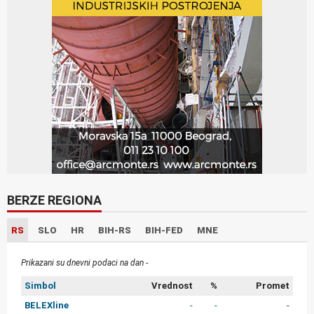
BERZE REGIONA
RS
SLO
HR
BIH-RS
BIH-FED
MNE
Prikazani su dnevni podaci na dan -
Simbol
Vrednost
%
Promet
BELEXline
-
-
-