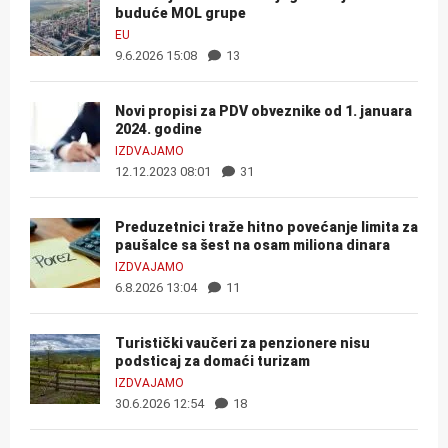
buduće MOL grupe
EU
9.6.2026 15:08
13
Novi propisi za PDV obveznike od 1. januara
2024. godine
IZDVAJAMO
12.12.2023 08:01
31
Preduzetnici traže hitno povećanje limita za
paušalce sa šest na osam miliona dinara
IZDVAJAMO
6.8.2026 13:04
11
Turistički vaučeri za penzionere nisu
podsticaj za domaći turizam
IZDVAJAMO
30.6.2026 12:54
18