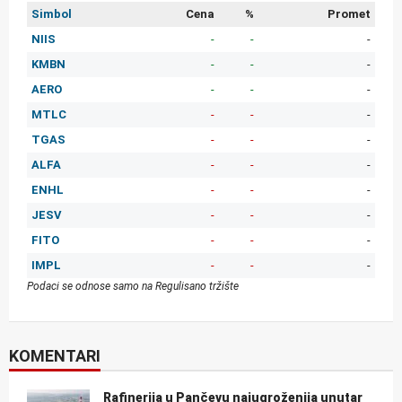
Simbol
Cena
%
Promet
NIIS
-
-
-
KMBN
-
-
-
AERO
-
-
-
MTLC
-
-
-
TGAS
-
-
-
ALFA
-
-
-
ENHL
-
-
-
JESV
-
-
-
FITO
-
-
-
IMPL
-
-
-
Podaci se odnose samo na Regulisano tržište
KOMENTARI
Rafinerija u Pančevu najugroženija unutar