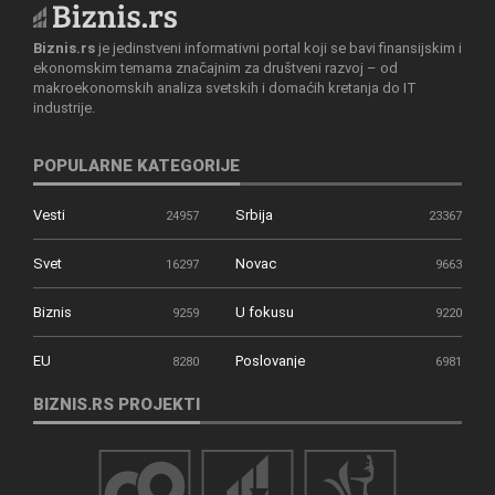
Biznis.rs
je jedinstveni informativni portal koji se bavi finansijskim i
ekonomskim temama značajnim za društveni razvoj – od
makroekonomskih analiza svetskih i domaćih kretanja do IT
industrije.
POPULARNE KATEGORIJE
Vesti
Srbija
24957
23367
Svet
Novac
16297
9663
Biznis
U fokusu
9259
9220
EU
Poslovanje
8280
6981
BIZNIS.RS PROJEKTI