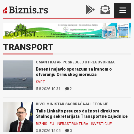
TRANSPORT
OMAN I KATAR POSREDUJU U PREGOVORIMA
Besent najavio sporazum sa Iranom o
otvaranju Ormuskog moreuza
SVET
5.8.2026 10:31
2
BIVŠI MINISTAR SAOBRAĆAJA LETONIJE
Talis Linkaits preuzeo dužnost direktora
Stalnog sekretarijata Transportne zajednice
BIZNIS
EU
INFRASTRUKTURA
INVESTICIJE
3.8.2026 15:05
0