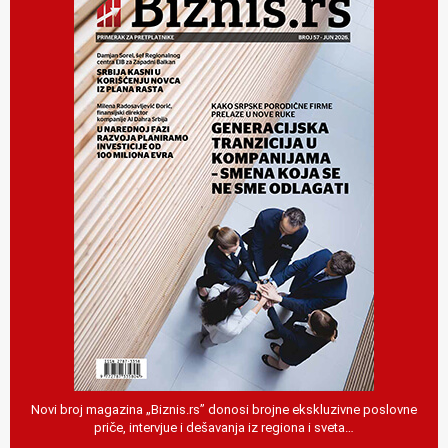
Novi broj magazina „Biznis.rs” donosi brojne ekskluzivne poslovne
priče, intervjue i dešavanja iz regiona i sveta…