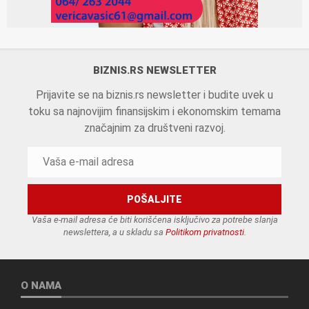
BIZNIS.RS NEWSLETTER
Prijavite se na biznis.rs newsletter i budite uvek u
toku sa najnovijim finansijskim i ekonomskim temama
značajnim za društveni razvoj.
Vaša e-mail adresa će biti korišćena isključivo za potrebe slanja
newslettera, a u skladu sa
Politikom privatnosti
.
O NAMA