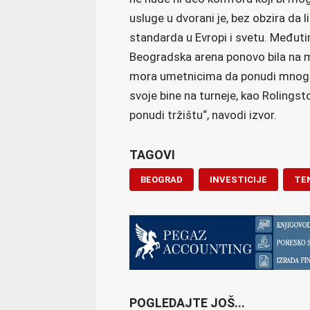
usluge u dvorani je, bez obzira da l
standarda u Evropi i svetu. Međuti
Beogradska arena ponovo bila na m
mora umetnicima da ponudi mnogo 
svoje bine na turneje, kao Rolings
ponudi tržištu“, navodi izvor.
TAGOVI
BEOGRAD
INVESTICIJE
TE
POGLEDAJTE JOŠ...