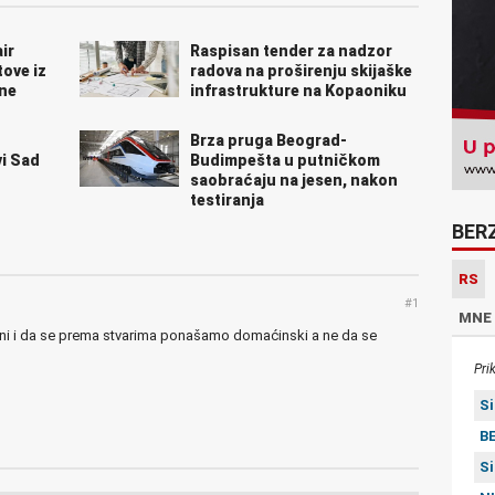
ir
Raspisan tender za nadzor
tove iz
radova na proširenju skijaške
ine
infrastrukture na Kopaoniku
Brza pruga Beograd-
i Sad
Budimpešta u putničkom
saobraćaju na jesen, nakon
testiranja
BER
RS
#1
MNE
i i da se prema stvarima ponašamo domaćinski a ne da se
Pri
S
BE
S