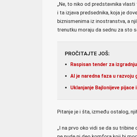
„Ne, to niko od predstavnika vlast
i ta izjava predsednika, koja je dov
biznismenima iz inostranstva, a nji
trenutku moraju da sednu za sto sa
PROČITAJTE JOŠ:
Raspisan tender za izgradnju
AI je naredna faza u razvoju 
Uklanjanje Bajlonijeve pijace
Pitanje je i šta, između ostalog, n
„I na prvo oko vidi se da su tribine
ne nude ni deo komfora koji bi mogli