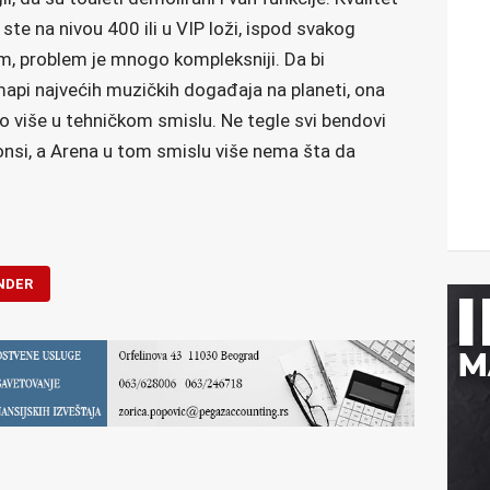
i ste na nivou 400 ili u VIP loži, ispod svakog
m, problem je mnogo kompleksniji. Da bi
api najvećih muzičkih događaja na planeti, ona
više u tehničkom smislu. Ne tegle svi bendovi
tonsi, a Arena u tom smislu više nema šta da
NDER