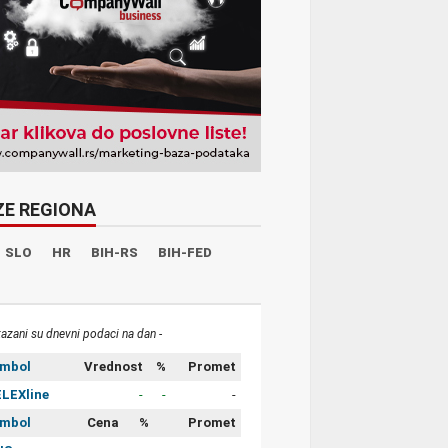
ZE REGIONA
SLO
HR
BIH-RS
BIH-FED
kazani su dnevni podaci na dan -
imbol
Vrednost
%
Promet
LEXline
-
-
-
imbol
Cena
%
Promet