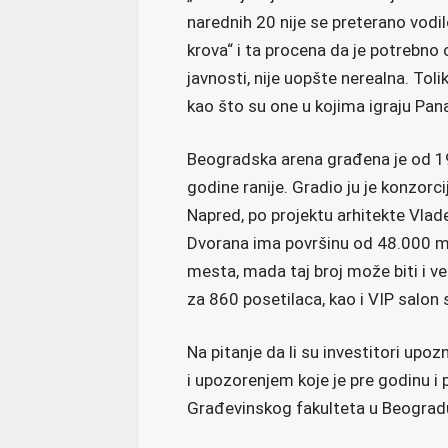
narednih 20 nije se preterano vodi
krova“ i ta procena da je potrebno o
javnosti, nije uopšte nerealna. To
kao što su one u kojima igraju Panati
Beogradska arena građena je od 19
godine ranije. Gradio ju je konzor
Napred, po projektu arhitekte Vlade
Dvorana ima površinu od 48.000 me
mesta, mada taj broj može biti i već
za 860 posetilaca, kao i VIP salon
Na pitanje da li su investitori up
i upozorenjem koje je pre godinu i 
Građevinskog fakulteta u Beogradu