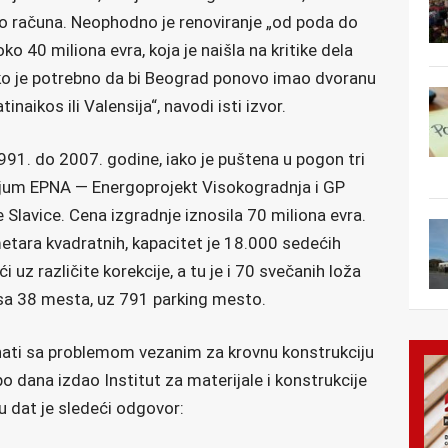
lo računa. Neophodno je renoviranje „od poda do
ko 40 miliona evra, koja je naišla na kritike dela
liko je potrebno da bi Beograd ponovo imao dvoranu
naikos ili Valensija“, navodi isti izvor.
91. do 2007. godine, iako je puštena u pogon tri
cijum EPNA — Energoprojekt Visokogradnja i GP
 Slavice. Cena izgradnje iznosila 70 miliona evra.
tara kvadratnih, kapacitet je 18.000 sedećih
i uz različite korekcije, a tu je i 70 svečanih loža
 sa 38 mesta, uz 791 parking mesto.
oznati sa problemom vezanim za krovnu konstrukciju
po dana izdao Institut za materijale i konstrukcije
 dat je sledeći odgovor: