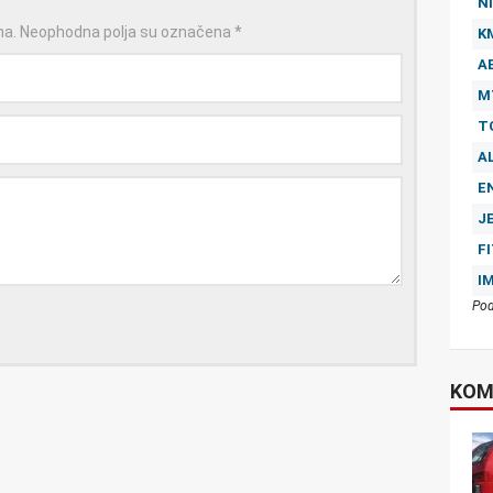
NI
na.
Neophodna polja su označena
*
K
A
M
T
A
E
J
F
I
Pod
KOM