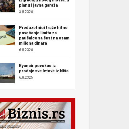
planu i javna garaža
3.8.2026
Preduzetnici traže hitno
povećanje limita za
paušalce sa šest na osam
miliona dinara
6.8.2026
Ryanair povukao iz
prodaje sve letove iz Niša
6.8.2026