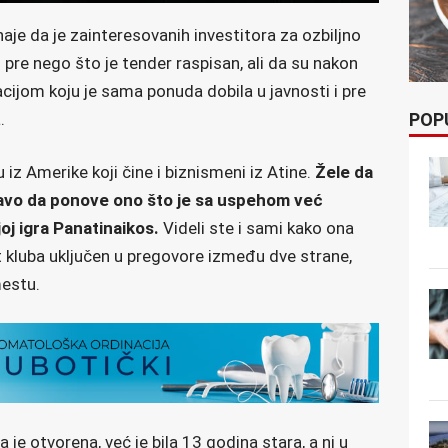
aje da je zainteresovanih investitora za ozbiljno
 pre nego što je tender raspisan, ali da su nakon
cijom koju je sama ponuda dobila u javnosti i pre
POP
.
iz Amerike koji čine i biznismeni iz Atine.
Žele da
avo da ponove ono što je sa uspehom već
j igra Panatinaikos.
Videli ste i sami kako ona
rt kluba uključen u pregovore između dve strane,
mestu.
a je otvorena, već je bila 13 godina stara, a ni u