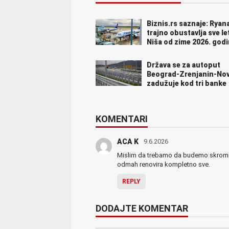
Biznis.rs saznaje: Ryana
trajno obustavlja sve le
Niša od zime 2026. god
Država se za autoput
Beograd-Zrenjanin-Nov
zadužuje kod tri banke
KOMENTARI
ACA K
9.6.2026
Mislim da trebamo da budemo skromn
odmah renovira kompletno sve.
REPLY
DODAJTE KOMENTAR