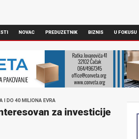
STI
NOVAC
PREDUZETNIK
BIZNIS
U FOKUSU
 I DO 40 MILIONA EVRA
nteresovan za investicije