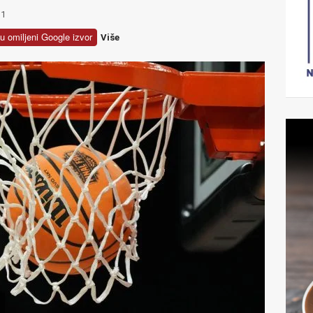
1
u omiljeni Google izvor
Više