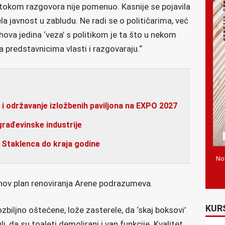
i tokom razgovora nije pomenuo. Kasnije se pojavila
ela javnost u zabludu. Ne radi se o političarima, već
hova jedina ‘veza’ s politikom je ta što u nekom
 predstavnicima vlasti i razgovaraju.“
 i održavanje izložbenih paviljona na EXPO 2027
građevinske industrije
 i Staklenca do kraja godine
Nov
jihov plan renoviranja Arene podrazumeva.
KUR
 ozbiljno oštećene, lože zasterele, da ‘skaj boksovi’
, da su toaleti demolirani i van funkcije. Kvalitet