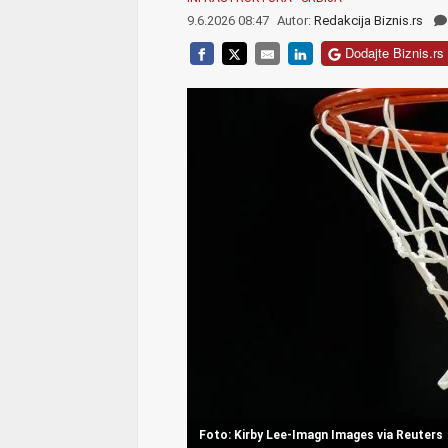
9.6.2026 08:47
Autor:
Redakcija Biznis.rs
Dodajte Biznis.rs 
Foto: Kirby Lee-Imagn Images via Reuters