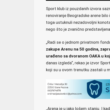
Sport klub iz pouzdanih izvora sazn
renoviranje Beogradske arene bilo i
toga ustuknuli nezadovoljni konota
nego što je zvanično predstavljena
„Radi se o jednom privatnom fondu 
zakupe Arenu na 50 godina, zapr
urađeno sa dvoranom OAKA u kojo
danas izgleda“, rekao je izvor Spo
koji su u ovom trenutku zastali u 
„Arena je u jako lošem stanju. I kad