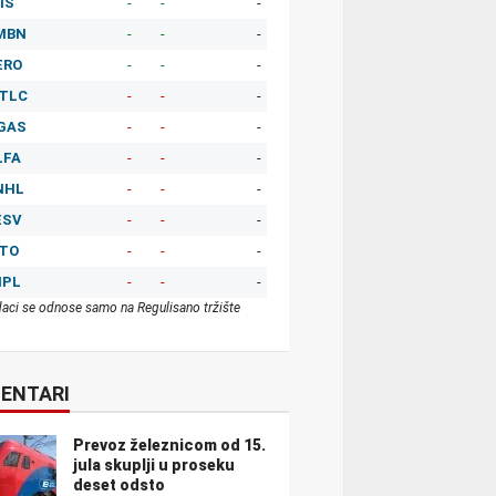
IS
-
-
-
MBN
-
-
-
ERO
-
-
-
TLC
-
-
-
GAS
-
-
-
LFA
-
-
-
NHL
-
-
-
ESV
-
-
-
ITO
-
-
-
MPL
-
-
-
aci se odnose samo na Regulisano tržište
ENTARI
Prevoz železnicom od 15.
jula skuplji u proseku
deset odsto