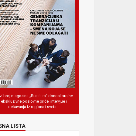
i broj magazina „Biznis.rs” donosi brojne
ekskluzivne poslovne priče, intervjue i
dešavanja iz regiona i sveta…
SNA LISTA