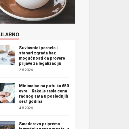
ULARNO
Suvlasnici parcela i
stanari zgrada bez
mogućnosti da provere
prijave za legalizaciju
2.8.2026
Minimalac na putu ka 650
evra – Kako je rasla cena
radnog sata u poslednjih
šest godina
4.8.2026
Smederevo priprema
izgradnju novog mosta, u