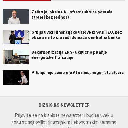
Zašto je lokalna AI infrastruktura postala
strateška prednost
Srbija uvozi finansijske uslove iz SAD i EU, bez
obzira na to šta radi domaća centralna banka
Dekarbonizacija EPS-a ključno pitanje
energetske tranzicije
Pitanje nije samo šta AI uzima, nego i šta stvara
BIZNIS.RS NEWSLETTER
Prijavite se na biznis.rs newsletter i budite uvek u
toku sa najnovijim finansijskim i ekonomskim temama