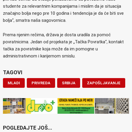
studente za relevantnim kompanijama i mislim da je situacija
značajno bolja nego pre 10 godina i tendencija je da će biti sve
bolja“, smatra naša sagovornica.
Prema njenim rečima, država je dosta uradila za pomoć
povratnicima. Jedan od projekata je „Tačka Povratka“, kontakt
tačka za povratnike koja može da im pomogne u
administrativnom i karijernom smislu.
TAGOVI
MLADI
PRIVREDA
SRBIJA
ZAPOŠLJAVANJE
POGLEDAJTE JOŠ...