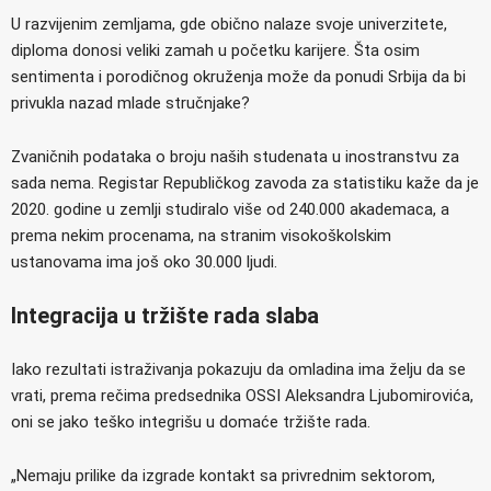
U razvijenim zemljama, gde obično nalaze svoje univerzitete,
diploma donosi veliki zamah u početku karijere. Šta osim
sentimenta i porodičnog okruženja može da ponudi Srbija da bi
privukla nazad mlade stručnjake?
Zvaničnih podataka o broju naših studenata u inostranstvu za
sada nema. Registar Republičkog zavoda za statistiku kaže da je
2020. godine u zemlji studiralo više od 240.000 akademaca, a
prema nekim procenama, na stranim visokoškolskim
ustanovama ima još oko 30.000 ljudi.
Integracija u tržište rada slaba
Iako rezultati istraživanja pokazuju da omladina ima želju da se
vrati, prema rečima predsednika OSSI Aleksandra Ljubomirovića,
oni se jako teško integrišu u domaće tržište rada.
„Nemaju prilike da izgrade kontakt sa privrednim sektorom,