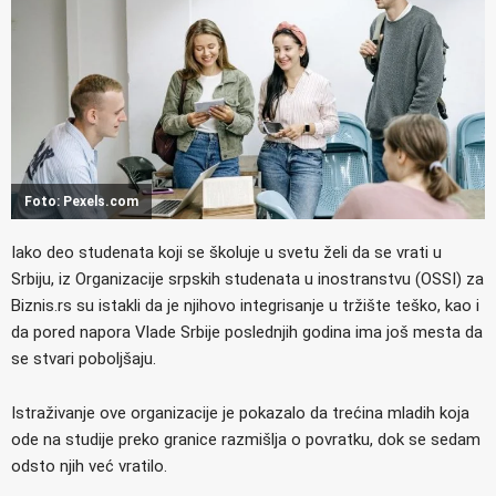
Foto: Pexels.com
Iako deo studenata koji se školuje u svetu želi da se vrati u
Srbiju, iz Organizacije srpskih studenata u inostranstvu (OSSI) za
Biznis.rs su istakli da je njihovo integrisanje u tržište teško, kao i
da pored napora Vlade Srbije poslednjih godina ima još mesta da
se stvari poboljšaju.
Istraživanje ove organizacije je pokazalo da trećina mladih koja
ode na studije preko granice razmišlja o povratku, dok se sedam
odsto njih već vratilo.