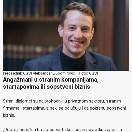
Predsednik OSSI Aleksandar Ljubomirović – Foto: OSSI
Angažmani u stranim kompanijama,
startapovima ili sopstveni biznis
Strani diplomci su najprohodniji u privatnom sektoru, stranim
firmama i startapima, a neki se odlučuju i da pokrenu sopstveni
biznis.
„Postoji određen broj studenata koji se pri povratku zaposli u