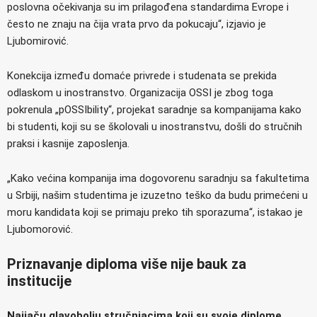
poslovna očekivanja su im prilagođena standardima Evrope i
često ne znaju na čija vrata prvo da pokucaju“, izjavio je
Ljubomirović.
Konekcija između domaće privrede i studenata se prekida
odlaskom u inostranstvo. Organizacija OSSI je zbog toga
pokrenula „pOSSIbility“, projekat saradnje sa kompanijama kako
bi studenti, koji su se školovali u inostranstvu, došli do stručnih
praksi i kasnije zaposlenja.
„Kako većina kompanija ima dogovorenu saradnju sa fakultetima
u Srbiji, našim studentima je izuzetno teško da budu primećeni u
moru kandidata koji se primaju preko tih sporazuma“, istakao je
Ljubomorović.
Priznavanje diploma više nije bauk za
institucije
Najjaču glavobolju stručnjacima koji su svoje diplome