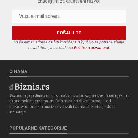
značajnim za društveni razvoj.
Vaša e-mail adresa će biti korišćena isključivo za potrebe slanja
newslettera, a u skladu sa
Politikom privatnosti
.
O NAMA
Biznis.rs
je jedinstveni informativni portal koji se bavi finansijskim i
ekonomskim temama značajnim za društveni razvoj – od
makroekonomskih analiza svetskih i domaćih kretanja do IT
industrije.
POPULARNE KATEGORIJE