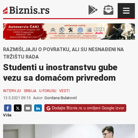
RAZMIŠLJAJU O POVRATKU, ALI SU NESNAĐENI NA
TRŽIŠTU RADA
Studenti u inostranstvu gube
vezu sa domaćom privredom
INTERVJU
SRBIJA
U FOKUSU
VESTI
13.5.2021 09:15
Autor:
Gordana Bulatović
Dodajte Biznis.rs u omiljeni Google izvor
Više