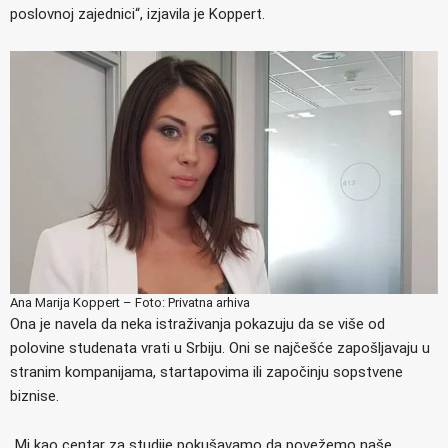
poslovnoj zajednici“, izjavila je Koppert.
Ana Marija Koppert – Foto: Privatna arhiva
Ona je navela da neka istraživanja pokazuju da se više od
polovine studenata vrati u Srbiju. Oni se najčešće zapošljavaju u
stranim kompanijama, startapovima ili započinju sopstvene
biznise.
„Mi kao centar za studije pokušavamo da povežemo naše