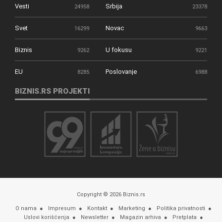
Vesti
Srbija
24958
23378
Svet
Novac
16299
9663
Biznis
U fokusu
9262
9221
EU
Poslovanje
8285
6988
BIZNIS.RS PROJEKTI
Copyright © 2026 Biznis.rs
O nama
Impresum
Kontakt
Marketing
Politika privatnosti
Uslovi korišćenja
Newsletter
Magazin arhiva
Pretplata