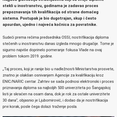
stekli u inostranstvu, godinama je zadavao proces
prepoznavanja tih kvalifikacija od strane domaćeg
sistema. Postupak je bio dugotrajan, skup i često
apsurdan, ujedno i najveća kočnica za povratnike.
Sudeći prema rečima predsednika OSSI, nostrifikacija diploma
stečenih u inostranstvu danas izgleda mnogo drugačije. Tome je
sigurno najviše doprinelo pomeranje fokusa Vlade na ovaj
problem tokom 2019. godine.
„Taj proces, koji je ranije bio u nadležnosti Ministarstva prosvete,
znatno je olakšan osnivanjem Agencije za kvalifikaciju kroz
ENIC/NARIC centar. Zahtev se sada podnosi elektronski i proces
priznavanja diploma sa najboljih 500 univerziteta po Šangajskoj
listi je skraćen na osam dana, dok je rok za ostale univerzitete
30 dana“, objasnio je Ljubomirović, i dodao da je nostrifikacija
prvi korak, posle čega dolazi traženje posla.