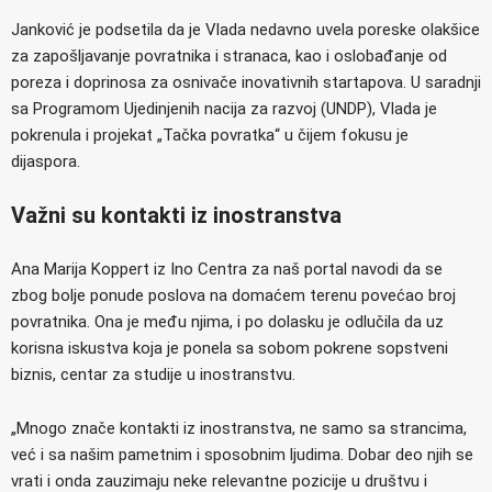
Janković je podsetila da je Vlada nedavno uvela poreske olakšice
za zapošljavanje povratnika i stranaca, kao i oslobađanje od
poreza i doprinosa za osnivače inovativnih startapova. U saradnji
sa Programom Ujedinjenih nacija za razvoj (UNDP), Vlada je
pokrenula i projekat „Tačka povratka“ u čijem fokusu je
dijaspora.
Važni su kontakti iz inostranstva
Ana Marija Koppert iz Ino Centra za naš portal navodi da se
zbog bolje ponude poslova na domaćem terenu povećao broj
povratnika. Ona je među njima, i po dolasku je odlučila da uz
korisna iskustva koja je ponela sa sobom pokrene sopstveni
biznis, centar za studije u inostranstvu.
„Mnogo znače kontakti iz inostranstva, ne samo sa strancima,
već i sa našim pametnim i sposobnim ljudima. Dobar deo njih se
vrati i onda zauzimaju neke relevantne pozicije u društvu i