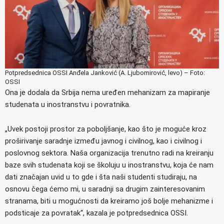
Potpredsednica OSSI Anđela Janković (A. Ljubomirović, levo) – Foto:
OSSI
Ona je dodala da Srbija nema uređen mehanizam za mapiranje
studenata u inostranstvu i povratnika.
„Uvek postoji prostor za poboljšanje, kao što je moguće kroz
proširivanje saradnje između javnog i civilnog, kao i civilnog i
poslovnog sektora. Naša organizacija trenutno radi na kreiranju
baze svih studenata koji se školuju u inostranstvu, koja će nam
dati značajan uvid u to gde i šta naši studenti studiraju, na
osnovu čega ćemo mi, u saradnji sa drugim zainteresovanim
stranama, biti u mogućnosti da kreiramo još bolje mehanizme i
podsticaje za povratak“, kazala je potpredsednica OSSI.