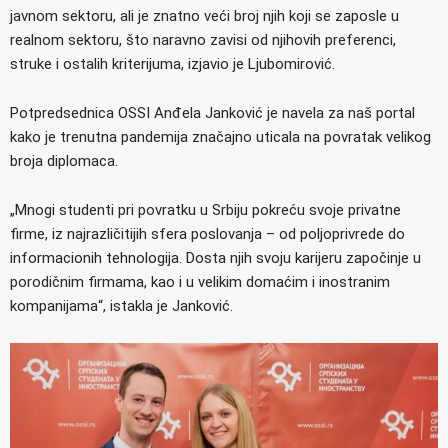
javnom sektoru, ali je znatno veći broj njih koji se zaposle u
realnom sektoru, što naravno zavisi od njihovih preferenci,
struke i ostalih kriterijuma, izjavio je Ljubomirović.
Potpredsednica OSSI Anđela Janković je navela za naš portal
kako je trenutna pandemija značajno uticala na povratak velikog
broja diplomaca.
„Mnogi studenti pri povratku u Srbiju pokreću svoje privatne
firme, iz najrazličitijih sfera poslovanja – od poljoprivrede do
informacionih tehnologija. Dosta njih svoju karijeru započinje u
porodičnim firmama, kao i u velikim domaćim i inostranim
kompanijama“, istakla je Janković.