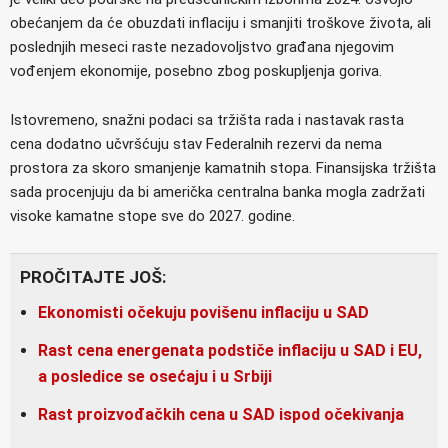
obećanjem da će obuzdati inflaciju i smanjiti troškove života, ali
poslednjih meseci raste nezadovoljstvo građana njegovim
vođenjem ekonomije, posebno zbog poskupljenja goriva.
Istovremeno, snažni podaci sa tržišta rada i nastavak rasta
cena dodatno učvršćuju stav Federalnih rezervi da nema
prostora za skoro smanjenje kamatnih stopa. Finansijska tržišta
sada procenjuju da bi američka centralna banka mogla zadržati
visoke kamatne stope sve do 2027. godine.
PROČITAJTE JOŠ:
Ekonomisti očekuju povišenu inflaciju u SAD
Rast cena energenata podstiče inflaciju u SAD i EU,
a posledice se osećaju i u Srbiji
Rast proizvođačkih cena u SAD ispod očekivanja