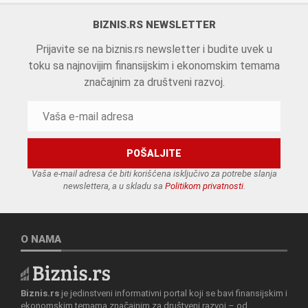
BIZNIS.RS NEWSLETTER
Prijavite se na biznis.rs newsletter i budite uvek u
toku sa najnovijim finansijskim i ekonomskim temama
značajnim za društveni razvoj.
Vaša e-mail adresa će biti korišćena isključivo za potrebe slanja
newslettera, a u skladu sa
Politikom privatnosti
.
O NAMA
Biznis.rs
je jedinstveni informativni portal koji se bavi finansijskim i
ekonomskim temama značajnim za društveni razvoj – od