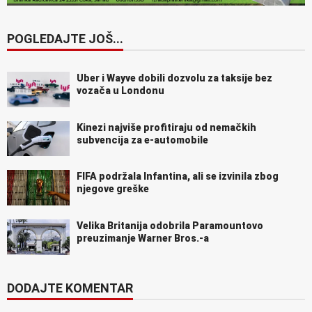
POGLEDAJTE JOŠ...
Uber i Wayve dobili dozvolu za taksije bez
vozača u Londonu
Kinezi najviše profitiraju od nemačkih
subvencija za e-automobile
FIFA podržala Infantina, ali se izvinila zbog
njegove greške
Velika Britanija odobrila Paramountovo
preuzimanje Warner Bros.-a
DODAJTE KOMENTAR