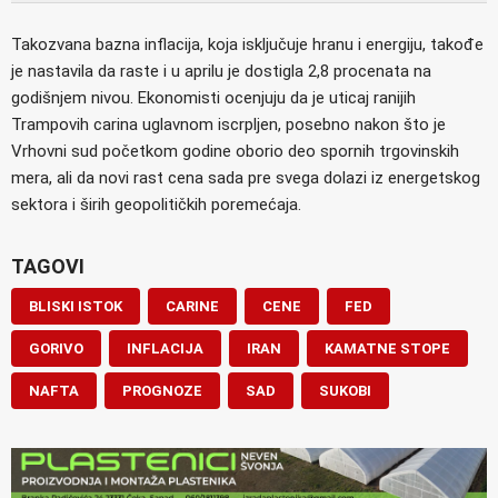
Takozvana bazna inflacija, koja isključuje hranu i energiju, takođe
je nastavila da raste i u aprilu je dostigla 2,8 procenata na
godišnjem nivou. Ekonomisti ocenjuju da je uticaj ranijih
Trampovih carina uglavnom iscrpljen, posebno nakon što je
Vrhovni sud početkom godine oborio deo spornih trgovinskih
mera, ali da novi rast cena sada pre svega dolazi iz energetskog
sektora i širih geopolitičkih poremećaja.
TAGOVI
BLISKI ISTOK
CARINE
CENE
FED
GORIVO
INFLACIJA
IRAN
KAMATNE STOPE
NAFTA
PROGNOZE
SAD
SUKOBI