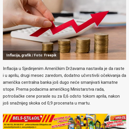
Inflacija, grafik / Foto: Freepik
Inflacija u Sjedinjenim Američkim Državama nastavila je da raste
i u aprilu, drugi mesec zaredom, dodatno učvrstivši očekivanja da
američka centralna banka još dugo neće smanjivati kamatne
stope. Prema podacima američkog Ministarstva rada,
potrošačke cene porasle su za 0,6 odsto tokom aprila, nakon
još snažnijeg skoka od 0,9 procenata u martu.