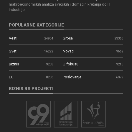
makroekonomskih analiza svetskih i domaćih kretanja do IT
industrije.
POPULARNE KATEGORIJE
Vesti
Srbija
24954
23363
Svet
Novac
16292
9662
Biznis
U fokusu
9258
9218
EU
Poslovanje
8280
6979
BIZNIS.RS PROJEKTI