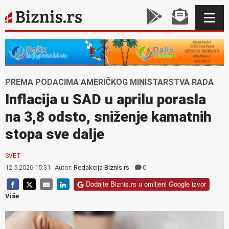
PREMA PODACIMA AMERIČKOG MINISTARSTVA RADA
Inflacija u SAD u aprilu porasla
na 3,8 odsto, sniženje kamatnih
stopa sve dalje
SVET
12.5.2026 15:31
Autor:
Redakcija Biznis.rs
0
Dodajte Biznis.rs u omiljeni Google izvor
Više