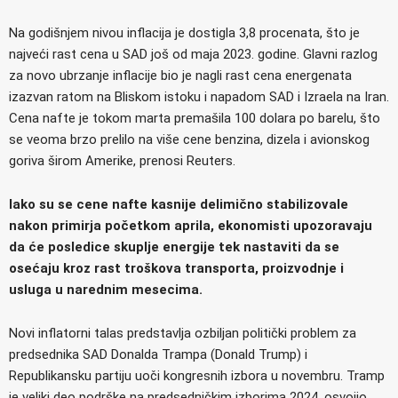
Na godišnjem nivou inflacija je dostigla 3,8 procenata, što je
najveći rast cena u SAD još od maja 2023. godine. Glavni razlog
za novo ubrzanje inflacije bio je nagli rast cena energenata
izazvan ratom na Bliskom istoku i napadom SAD i Izraela na Iran.
Cena nafte je tokom marta premašila 100 dolara po barelu, što
se veoma brzo prelilo na više cene benzina, dizela i avionskog
goriva širom Amerike, prenosi Reuters.
Iako su se cene nafte kasnije delimično stabilizovale
nakon primirja početkom aprila, ekonomisti upozoravaju
da će posledice skuplje energije tek nastaviti da se
osećaju kroz rast troškova transporta, proizvodnje i
usluga u narednim mesecima.
Novi inflatorni talas predstavlja ozbiljan politički problem za
predsednika SAD Donalda Trampa (Donald Trump) i
Republikansku partiju uoči kongresnih izbora u novembru. Tramp
je veliki deo podrške na predsedničkim izborima 2024. osvojio