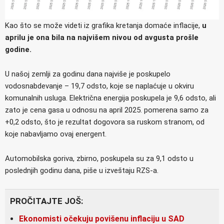
Kao što se može videti iz grafika kretanja domaće inflacije,
u
aprilu je ona bila na najvišem nivou od avgusta prošle
godine.
U našoj zemlji za godinu dana najviše je poskupelo
vodosnabdevanje – 19,7 odsto, koje se naplaćuje u okviru
komunalnih usluga. Električna energija poskupela je 9,6 odsto, ali
zato je cena gasa u odnosu na april 2025. pomerena samo za
+0,2 odsto, što je rezultat dogovora sa ruskom stranom, od
koje nabavljamo ovaj energent.
Automobilska goriva, zbirno, poskupela su za 9,1 odsto u
poslednjih godinu dana, piše u izveštaju RZS-a.
PROČITAJTE JOŠ:
Ekonomisti očekuju povišenu inflaciju u SAD