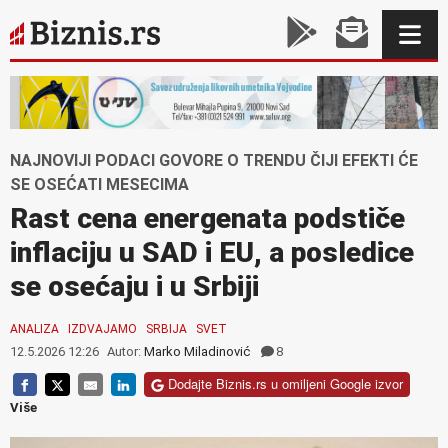
NAJNOVIJI PODACI GOVORE O TRENDU ČIJI EFEKTI ĆE
SE OSEĆATI MESECIMA
Rast cena energenata podstiče
inflaciju u SAD i EU, a posledice
se osećaju i u Srbiji
ANALIZA
IZDVAJAMO
SRBIJA
SVET
12.5.2026 12:26
Autor:
Marko Miladinović
8
Dodajte Biznis.rs u omiljeni Google izvor
Više