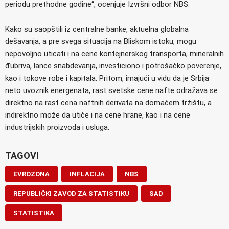
periodu prethodne godine“, ocenjuje Izvršni odbor NBS.
Kako su saopštili iz centralne banke, aktuelna globalna
dešavanja, a pre svega situacija na Bliskom istoku, mogu
nepovoljno uticati i na cene kontejnerskog transporta, mineralnih
đubriva, lance snabdevanja, investiciono i potrošačko poverenje,
kao i tokove robe i kapitala. Pritom, imajući u vidu da je Srbija
neto uvoznik energenata, rast svetske cene nafte odražava se
direktno na rast cena naftnih derivata na domaćem tržištu, a
indirektno može da utiče i na cene hrane, kao i na cene
industrijskih proizvoda i usluga.
TAGOVI
EVROZONA
INFLACIJA
NBS
REPUBLIČKI ZAVOD ZA STATISTIKU
SAD
STATISTIKA