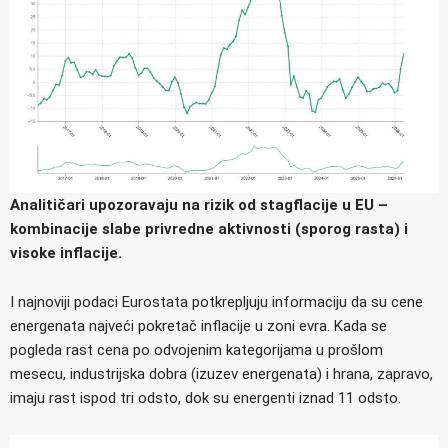
Analitičari upozoravaju na rizik od stagflacije u EU –
kombinacije slabe privredne aktivnosti (sporog rasta) i
visoke inflacije.
I najnoviji podaci Eurostata potkrepljuju informaciju da su cene
energenata najveći pokretač inflacije u zoni evra. Kada se
pogleda rast cena po odvojenim kategorijama u prošlom
mesecu, industrijska dobra (izuzev energenata) i hrana, zapravo,
imaju rast ispod tri odsto, dok su energenti iznad 11 odsto.