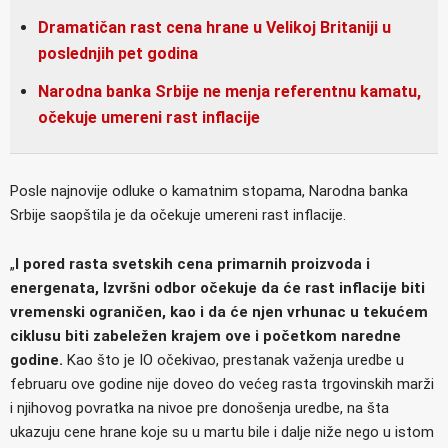
Dramatičan rast cena hrane u Velikoj Britaniji u
poslednjih pet godina
Narodna banka Srbije ne menja referentnu kamatu,
očekuje umereni rast inflacije
Posle najnovije odluke o kamatnim stopama, Narodna banka
Srbije saopštila je da očekuje umereni rast inflacije.
„
I pored rasta svetskih cena primarnih proizvoda i
energenata, Izvršni odbor očekuje da će rast inflacije biti
vremenski ograničen, kao i da će njen vrhunac u tekućem
ciklusu biti zabeležen krajem ove i početkom naredne
godine.
Kao što je IO očekivao, prestanak važenja uredbe u
februaru ove godine nije doveo do većeg rasta trgovinskih marži
i njihovog povratka na nivoe pre donošenja uredbe, na šta
ukazuju cene hrane koje su u martu bile i dalje niže nego u istom