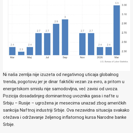
Ni naša zemlja nije izuzeta od negativnog uticaja globalnog
trenda, pogotovu jer je dinar faktički vezan za evro, a pritom u
energetskom smislu nije samodovljna, već zavisi od uvoza.
Pozicija dosadašnjeg dominantnog uvoznika gasa i nafte u
Srbiju – Rusije – ugrožena je mesecima unazad zbog američkih
sankcija Naftnoj industriji Srbije. Ova nezavidna situacija svakako
otežava i održavanje željenog inflatornog kursa Narodne banke
Srbije.