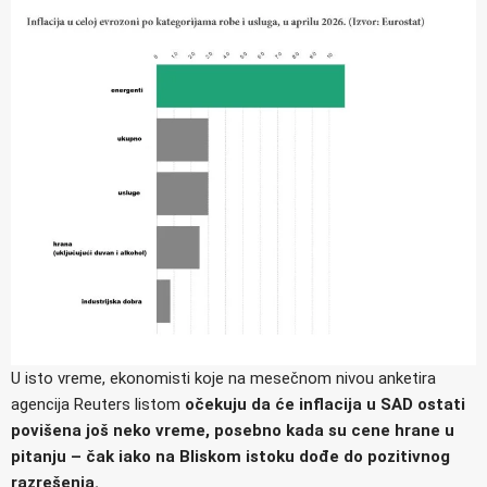
U isto vreme, ekonomisti koje na mesečnom nivou anketira
agencija Reuters listom
očekuju da će inflacija u SAD ostati
povišena još neko vreme, posebno kada su cene hrane u
pitanju – čak iako na Bliskom istoku dođe do pozitivnog
razrešenja.