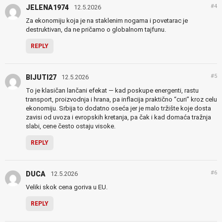
#4
JELENA1974
12.5.2026
Za ekonomiju koja je na staklenim nogama i povetarac je
destruktivan, da ne pričamo o globalnom tajfunu.
REPLY
#5
BIJUTI27
12.5.2026
To je klasičan lančani efekat — kad poskupe energenti, rastu
transport, proizvodnja i hrana, pa inflacija praktično “curi” kroz celu
ekonomiju. Srbija to dodatno oseća jer je malo tržište koje dosta
zavisi od uvoza i evropskih kretanja, pa čak i kad domaća tražnja
slabi, cene često ostaju visoke.
REPLY
#6
DUCA
12.5.2026
Veliki skok cena goriva u EU.
REPLY