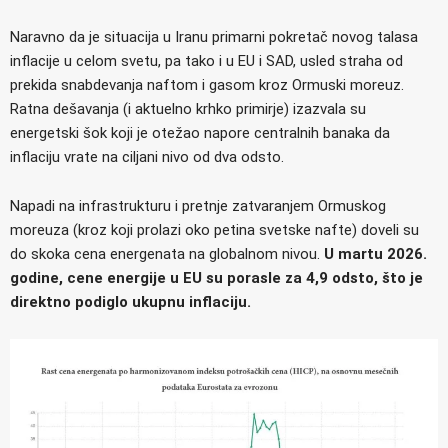
Naravno da je situacija u Iranu primarni pokretač novog talasa
inflacije u celom svetu, pa tako i u EU i SAD, usled straha od
prekida snabdevanja naftom i gasom kroz Ormuski moreuz.
Ratna dešavanja (i aktuelno krhko primirje) izazvala su
energetski šok koji je otežao napore centralnih banaka da
inflaciju vrate na ciljani nivo od dva odsto.
Napadi na infrastrukturu i pretnje zatvaranjem Ormuskog
moreuza (kroz koji prolazi oko petina svetske nafte) doveli su
do skoka cena energenata na globalnom nivou.
U martu 2026.
godine, cene energije u EU su porasle za 4,9 odsto, što je
direktno podiglo ukupnu inflaciju.