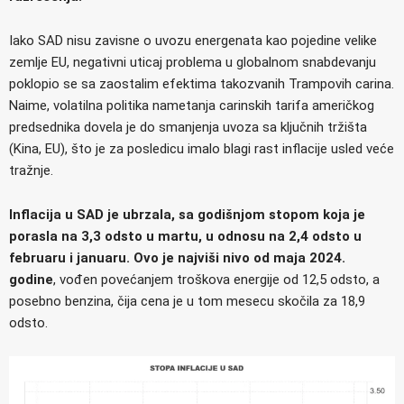
Iako SAD nisu zavisne o uvozu energenata kao pojedine velike
zemlje EU, negativni uticaj problema u globalnom snabdevanju
poklopio se sa zaostalim efektima takozvanih Trampovih carina.
Naime, volatilna politika nametanja carinskih tarifa američkog
predsednika dovela je do smanjenja uvoza sa ključnih tržišta
(Kina, EU), što je za posledicu imalo blagi rast inflacije usled veće
tražnje.
Inflacija u SAD je ubrzala, sa godišnjom stopom koja je
porasla na 3,3 odsto u martu, u odnosu na 2,4 odsto u
februaru i januaru. Ovo je najviši nivo od maja 2024.
godine
, vođen povećanjem troškova energije od 12,5 odsto, a
posebno benzina, čija cena je u tom mesecu skočila za 18,9
odsto.