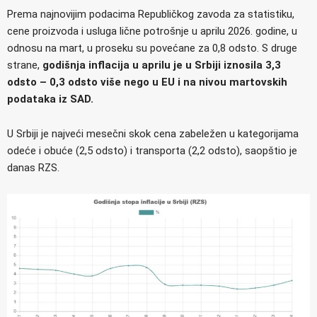
Prema najnovijim podacima Republičkog zavoda za statistiku,
cene proizvoda i usluga lične potrošnje u aprilu 2026. godine, u
odnosu na mart, u proseku su povećane za 0,8 odsto. S druge
strane,
godišnja inflacija u aprilu je u Srbiji iznosila 3,3
odsto – 0,3 odsto više nego u EU i na nivou martovskih
podataka iz SAD.
U Srbiji je najveći mesečni skok cena zabeležen u kategorijama
odeće i obuće (2,5 odsto) i transporta (2,2 odsto), saopštio je
danas RZS.