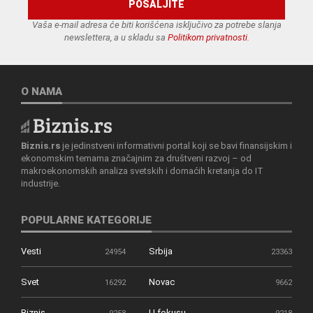
Vaša e-mail adresa će biti korišćena isključivo za potrebe slanja
newslettera, a u skladu sa
Politikom privatnosti
.
O NAMA
Biznis.rs
je jedinstveni informativni portal koji se bavi finansijskim i
ekonomskim temama značajnim za društveni razvoj – od
makroekonomskih analiza svetskih i domaćih kretanja do IT
industrije.
POPULARNE KATEGORIJE
Vesti
Srbija
24954
23363
Svet
Novac
16292
9662
Biznis
U fokusu