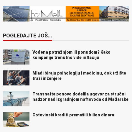
POGLEDAJTE JOŠ...
Vođena potražnjom ili ponudom? Kako
kompanije trenutno vide inflaciju
Mladi biraju psihologiju i medicinu, dok tržište
traži inženjere
Transnafta ponovo dodelila ugovor za stručni
nadzor nad izgradnjom naftovoda od Mađarske
Gotovinski krediti premašili bilion dinara