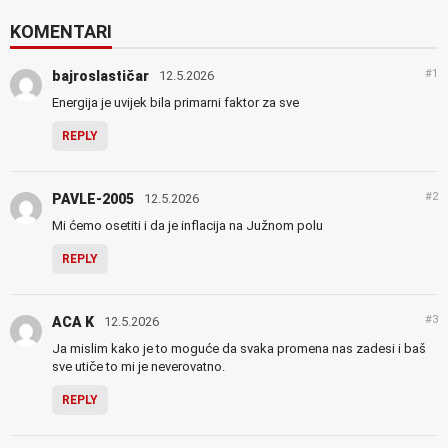
KOMENTARI
#1
bajroslastičar
12.5.2026
Energija je uvijek bila primarni faktor za sve
REPLY
#2
PAVLE-2005
12.5.2026
Mi ćemo osetiti i da je inflacija na Južnom polu
REPLY
#3
ACA K
12.5.2026
Ja mislim kako je to moguće da svaka promena nas zadesi i baš
sve utiče to mi je neverovatno.
REPLY