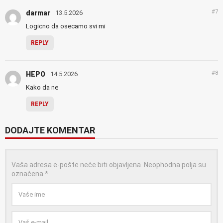
#7
darmar
13.5.2026
Logicno da osecamo svi mi
REPLY
#8
HEPO
14.5.2026
Kako da ne
REPLY
DODAJTE KOMENTAR
Vaša adresa e-pošte neće biti objavljena.
Neophodna polja su
označena
*